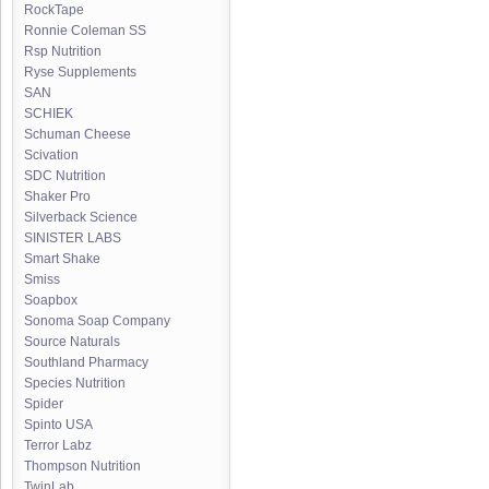
RockTape
Ronnie Coleman SS
Rsp Nutrition
Ryse Supplements
SAN
SCHIEK
Schuman Cheese
Scivation
SDC Nutrition
Shaker Pro
Silverback Science
SINISTER LABS
Smart Shake
Smiss
Soapbox
Sonoma Soap Company
Source Naturals
Southland Pharmacy
Species Nutrition
Spider
Spinto USA
Terror Labz
Thompson Nutrition
TwinLab