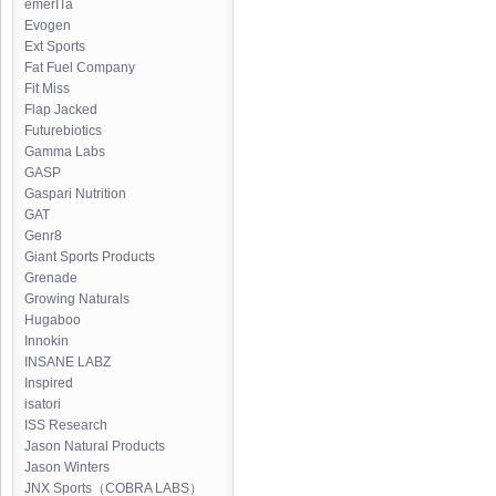
emerITa
Evogen
Ext Sports
Fat Fuel Company
Fit Miss
Flap Jacked
Futurebiotics
Gamma Labs
GASP
Gaspari Nutrition
GAT
Genr8
Giant Sports Products
Grenade
Growing Naturals
Hugaboo
Innokin
INSANE LABZ
Inspired
isatori
ISS Research
Jason Natural Products
Jason Winters
JNX Sports（COBRA LABS）