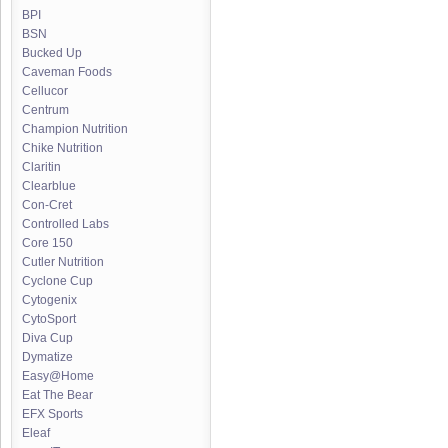
BPI
BSN
Bucked Up
Caveman Foods
Cellucor
Centrum
Champion Nutrition
Chike Nutrition
Claritin
Clearblue
Con-Cret
Controlled Labs
Core 150
Cutler Nutrition
Cyclone Cup
Cytogenix
CytoSport
Diva Cup
Dymatize
Easy@Home
Eat The Bear
EFX Sports
Eleaf