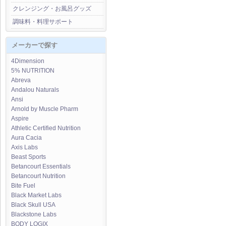
クレンジング・お風呂グッズ
調味料・料理サポート
メーカーで探す
4Dimension
5% NUTRITION
Abreva
Andalou Naturals
Ansi
Arnold by Muscle Pharm
Aspire
Athletic Certified Nutrition
Aura Cacia
Axis Labs
Beast Sports
Betancourt Essentials
Betancourt Nutrition
Bite Fuel
Black Market Labs
Black Skull USA
Blackstone Labs
BODY LOGIX