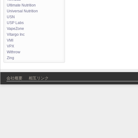
Ultimate Nutrition
Universal Nutrition
USN
USP Labs
VapeZone
Vitargo Inc
VMI
VPX
Withrow
Zing
会社概要
相互リンク