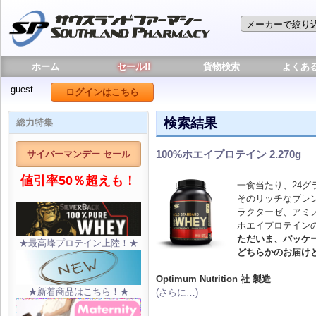
ホーム
セール!!
貨物検索
よくあ
guest
ログインはこちら
検索結果
総力特集
100%ホエイプロテイン 2.270g
サイバーマンデー セール
値引率50％超えも！
一食当たり、24グ
そのリッチなブレ
ラクターゼ、アミ
ホエイプロテイン
ただいま、パッケ
★最高峰プロテイン上陸！★
どちらかのお届け
Optimum Nutrition 社 製造
★新着商品はこちら！★
(さらに…)