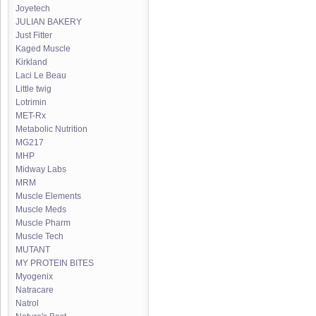
Joyetech
JULIAN BAKERY
Just Fitter
Kaged Muscle
Kirkland
Laci Le Beau
Little twig
Lotrimin
MET-Rx
Metabolic Nutrition
MG217
MHP
Midway Labs
MRM
Muscle Elements
Muscle Meds
Muscle Pharm
Muscle Tech
MUTANT
MY PROTEIN BITES
Myogenix
Natracare
Natrol