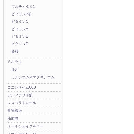
マルチビタミン
ビタミンB群
ビタミンC
ビタミンA
ビタミンE
ビタミンD
葉酸
ミネラル
亜鉛
カルシウム＆マグネシウム
コエンザイムQ10
アルファリポ酸
レスベラトロール
食物繊維
脂肪酸
ミールシェイク＆バー