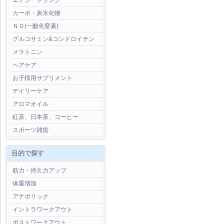
エナジードリンク
カーボ・炭水化物
ＮＯ(一酸化窒素)
グルコサミン&コンドロイチン
メラトニン
ヘアケア
お子様用サプリメント
デイリーケア
アロマオイル
紅茶、日本茶、コーヒー
スポーツ雑貨
目的で探す
筋力・持久力アップ
体重増加
アナボリック
イントラワークアウト
ポストワークアウト