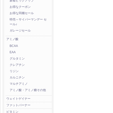
新着ピックアップ
お得なクーポン
お得な同梱セール
特売～サイバーマンデー セ
ール♪
ガレージセール
アミノ酸
BCAA
EAA
グルタミン
クレアチン
リジン
カルニチン
マルチアミノ
アミノ酸・アミノ糖その他
ウェイトゲイナー
ファットバーナー
ビタミン