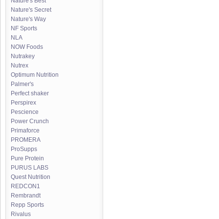
Nature's Best
Nature's Secret
Nature's Way
NF Sports
NLA
NOW Foods
Nutrakey
Nutrex
Optimum Nutrition
Palmer's
Perfect shaker
Perspirex
Pescience
Power Crunch
Primaforce
PROMERA
ProSupps
Pure Protein
PURUS LABS
Quest Nutrition
REDCON1
Rembrandt
Repp Sports
Rivalus