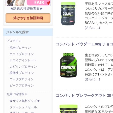
実績あるマッスル
ついにリカバリー
★話題の排卵検査薬★
無駄のない筋肉を
コンバットシリー
溶けやすさ検証動画
BCAA+リカバリ
(さらに…)
ジャンルで探す
プロテイン
コンバット パウダー 1.8kg チ
混合プロテイン
ホエイプロテイン
生まれ変わったコ
歴戦のプロテイン
ホエイアイソレート
何時間もかけて、
カゼインプロテイン
コンバットは、ア
植物性プロテイン
特別にブレンドさ
(さらに…)
エッグプロテイン
ビーフプロテイン
お買い得情報♪♪
コンバット プレワークアウト 3
★サウス無料グッズ★
コンバットのプレ
フラッシュ！セール
爆発的なエネルギ