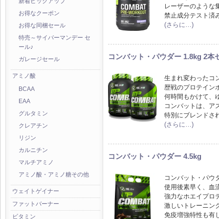
新着ピックアップ
レーザーのような
お得なクーポン
禁止成分テスト済
(さらに…)
お得な同梱セール
特売～サイバーマンデー セ
ール♪
コンバット・パウダー 1.8kg 2
ガレージセール
アミノ酸
生まれ変わったコ
歴戦のプロテイン
BCAA
何時間もかけて、
EAA
コンバットは、ア
グルタミン
特別にブレンドさ
(さらに…)
クレアチン
リジン
カルニチン
コンバット・パウダー 4.5kg
マルチアミノ
アミノ酸・アミノ糖その他
コンバット・パウ
使用後素早く、血
ウェイトゲイナー
強力なホエイプロ
ファットバーナー
激しいトレーニン
免疫増強特性も有
ビタミン