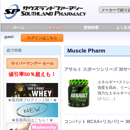
ホーム
セール!!
貨物検索
よくあ
guest
ログインはこちら
Muscle Pharm
総力特集
サイバーマンデー セール
アサルト スポーツシリーズ 30サ
値引率50％超えも！
エネルギー+スト
強度を高め、リー
強力なエネルギー
(さらに…)
★最高峰プロテイン上陸！★
★新着商品はこちら！★
コンバット BCAA+リカバリー 3