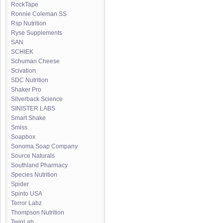
RockTape
Ronnie Coleman SS
Rsp Nutrition
Ryse Supplements
SAN
SCHIEK
Schuman Cheese
Scivation
SDC Nutrition
Shaker Pro
Silverback Science
SINISTER LABS
Smart Shake
Smiss
Soapbox
Sonoma Soap Company
Source Naturals
Southland Pharmacy
Species Nutrition
Spider
Spinto USA
Terror Labz
Thompson Nutrition
TwinLab