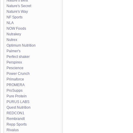
Nature's Best
Nature's Secret
Nature's Way
NF Sports
NLA
NOW Foods
Nutrakey
Nutrex
Optimum Nutrition
Palmer's
Perfect shaker
Perspirex
Pescience
Power Crunch
Primaforce
PROMERA
ProSupps
Pure Protein
PURUS LABS
Quest Nutrition
REDCON1
Rembrandt
Repp Sports
Rivalus