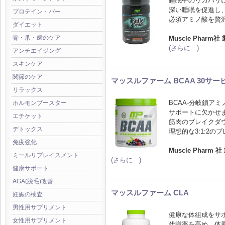
睡眠中のリカバリ
深い睡眠を促進し
プロテイン・バー
必須アミノ酸を贅
ダイエット
骨・爪・歯のケア
Muscle Pharm社
(さらに…)
アンチエイジング
スキンケア
関節のケア
マッスルファーム BCAA 30サー
リラックス
BCAA-分岐鎖ア
ホルモンブースター
サポートに欠かせ
エチケット
筋肉のブレイクダ
デトックス
理想的な3:1:2
免疫強化
Muscle Pharm 社
ミールリプレイスメント
(さらに…)
健康サポート
AGA(脱毛)改善
マッスルファーム CLA
妊娠の検査
男性用サプリメント
健康な体組成をサ
女性用サプリメント
代謝率を高め、体