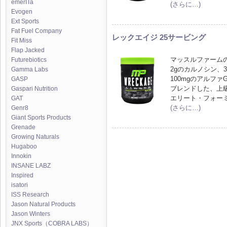
emerITa
(さらに…)
Evogen
Ext Sports
Fat Fuel Company
レックエイジ 25サービング
Fit Miss
Flap Jacked
マッスルファームの
Futurebiotics
2gのカルノシン、30
Gamma Labs
100mgのアルファ
GASP
ブレンドした、上
Gaspari Nutrition
エリート・フォー
GAT
(さらに…)
Genr8
Giant Sports Products
Grenade
Growing Naturals
Hugaboo
Innokin
INSANE LABZ
Inspired
isatori
ISS Research
Jason Natural Products
Jason Winters
JNX Sports（COBRA LABS）