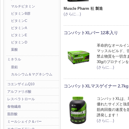
マルチビタミン
Muscle Pharm 社 製造
(さらに…)
ビタミンB群
ビタミンC
ビタミンA
コンバットXLバー 12本入り
ビタミンE
ビタミンD
革命的なオールイ
葉酸
マッスルビルド、
禁止物質を一切含
ミネラル
30gのプロテイン
(さらに…)
亜鉛
カルシウム＆マグネシウム
コエンザイムQ10
コンバットXLマスゲイナー 2.7kg
アルファリポ酸
コンバットXLは
レスベラトロール
優れたサイズと強
食物繊維
筋肉回復の速度を
脂肪酸
誘発します！
(さらに…)
ミールシェイク＆バー