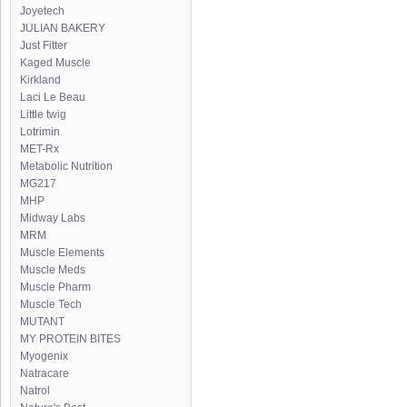
Joyetech
JULIAN BAKERY
Just Fitter
Kaged Muscle
Kirkland
Laci Le Beau
Little twig
Lotrimin
MET-Rx
Metabolic Nutrition
MG217
MHP
Midway Labs
MRM
Muscle Elements
Muscle Meds
Muscle Pharm
Muscle Tech
MUTANT
MY PROTEIN BITES
Myogenix
Natracare
Natrol