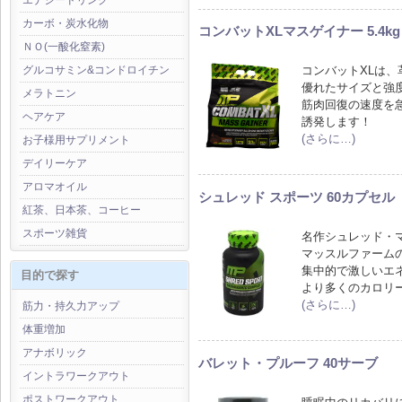
エナジードリンク
カーボ・炭水化物
コンバットXLマスゲイナー 5.4kg
ＮＯ(一酸化窒素)
コンバットXLは
グルコサミン&コンドロイチン
優れたサイズと強
メラトニン
筋肉回復の速度を
ヘアケア
誘発します！
(さらに…)
お子様用サプリメント
デイリーケア
アロマオイル
シュレッド スポーツ 60カプセル
紅茶、日本茶、コーヒー
スポーツ雑貨
名作シュレッド・
マッスルファーム
集中的で激しいエ
目的で探す
より多くのカロリ
(さらに…)
筋力・持久力アップ
体重増加
アナボリック
バレット・プルーフ 40サーブ
イントラワークアウト
ポストワークアウト