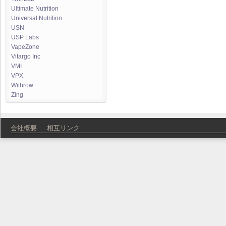
Ultimate Nutrition
Universal Nutrition
USN
USP Labs
VapeZone
Vitargo Inc
VMI
VPX
Withrow
Zing
会社概要
相互リンク