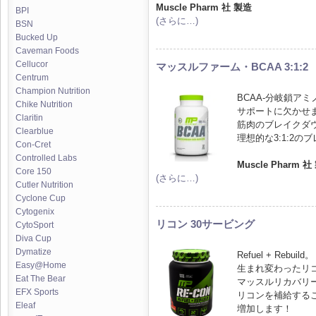
Muscle Pharm 社 製造
BPI
(さらに…)
BSN
Bucked Up
Caveman Foods
Cellucor
マッスルファーム・BCAA 3:1:2
Centrum
Champion Nutrition
BCAA-分岐鎖ア
Chike Nutrition
サポートに欠かせ
Claritin
筋肉のブレイクダ
Clearblue
理想的な3:1:2
Con-Cret
Controlled Labs
Muscle Pharm 社
Core 150
(さらに…)
Cutler Nutrition
Cyclone Cup
Cytogenix
リコン 30サービング
CytoSport
Diva Cup
Dymatize
Refuel + Rebuild。
Easy@Home
生まれ変わったリ
Eat The Bear
マッスルリカバリ
EFX Sports
リコンを補給する
Eleaf
増加します！