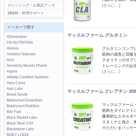
(さらに…)
クレンジング・お風呂グッズ
調味料・料理サポート
メーカーで探す
マッスルファーム グルタミン
4Dimension
5% NUTRITION
グルタミンコンプ
Abreva
筋肉の成長と回復
Andalou Naturals
クオリティのサプ
Ansi
トレーニングのお
Arnold by Muscle Pharm
(さらに…)
Aspire
Athletic Certified Nutrition
Aura Cacia
Axis Labs
マッスルファーム クレアチン 300
Beast Sports
Betancourt Essentials
マッスルファーム
Betancourt Nutrition
筋肉をダイレクト
Bite Fuel
爆発的なエネルギ
Black Market Labs
スタミナと強さ、
Black Skull USA
※ただいまパッケ
Blackstone Labs
BODY LOGIX