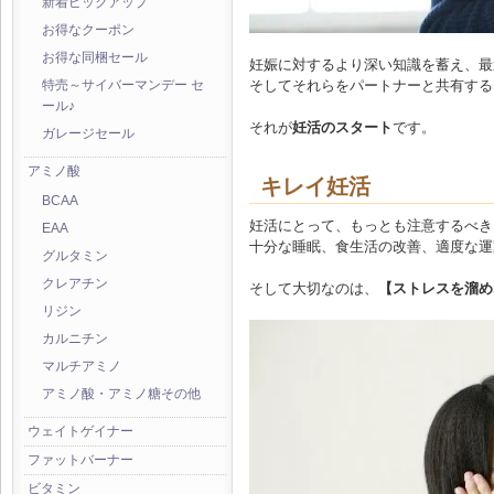
新着ピックアップ
お得なクーポン
お得な同梱セール
妊娠に対するより深い知識を蓄え、最
そしてそれらをパートナーと共有する
特売～サイバーマンデー セ
ール♪
それが
妊活のスタート
です。
ガレージセール
アミノ酸
キレイ妊活
BCAA
妊活にとって、もっとも注意するべき
EAA
十分な睡眠、食生活の改善、適度な運
グルタミン
クレアチン
そして大切なのは、
【ストレスを溜め
リジン
カルニチン
マルチアミノ
アミノ酸・アミノ糖その他
ウェイトゲイナー
ファットバーナー
ビタミン