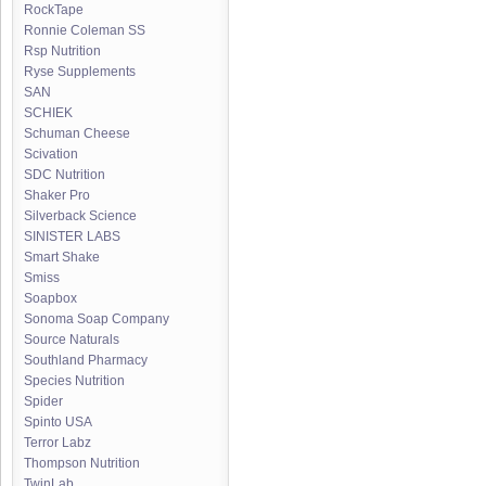
RockTape
Ronnie Coleman SS
Rsp Nutrition
Ryse Supplements
SAN
SCHIEK
Schuman Cheese
Scivation
SDC Nutrition
Shaker Pro
Silverback Science
SINISTER LABS
Smart Shake
Smiss
Soapbox
Sonoma Soap Company
Source Naturals
Southland Pharmacy
Species Nutrition
Spider
Spinto USA
Terror Labz
Thompson Nutrition
TwinLab