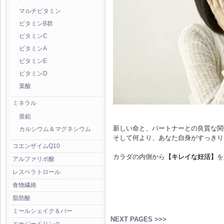
マルチビタミン
ビタミンB群
ビタミンC
ビタミンA
ビタミンE
ビタミンD
葉酸
ミネラル
亜鉛
新しい命と、パートナーとの良質な関
カルシウム＆マグネシウム
そして何より、あなた自身がすっきり
コエンザイムQ10
カラダの内側から
【キレイな妊活】
を
アルファリポ酸
レスベラトロール
食物繊維
脂肪酸
ミールシェイク＆バー
NEXT PAGES >>>