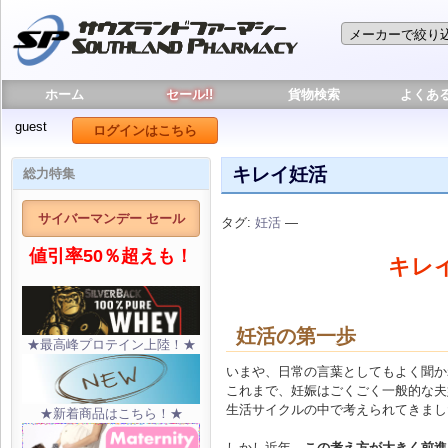
ホーム
セール!!
貨物検索
よくあ
guest
ログインはこちら
キレイ妊活
総力特集
サイバーマンデー セール
タグ:
妊活
—
値引率50％超えも！
キレ
妊活の第一歩
★最高峰プロテイン上陸！★
いまや、日常の言葉としてもよく聞か
これまで、妊娠はごくごく一般的な夫
生活サイクルの中で考えられてきまし
★新着商品はこちら！★
しかし近年、
この考え方が大きく前進