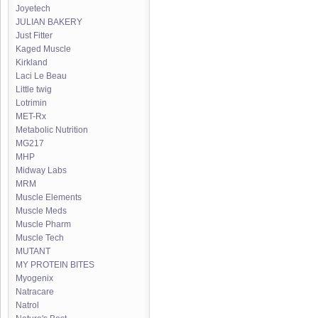
Joyetech
JULIAN BAKERY
Just Fitter
Kaged Muscle
Kirkland
Laci Le Beau
Little twig
Lotrimin
MET-Rx
Metabolic Nutrition
MG217
MHP
Midway Labs
MRM
Muscle Elements
Muscle Meds
Muscle Pharm
Muscle Tech
MUTANT
MY PROTEIN BITES
Myogenix
Natracare
Natrol