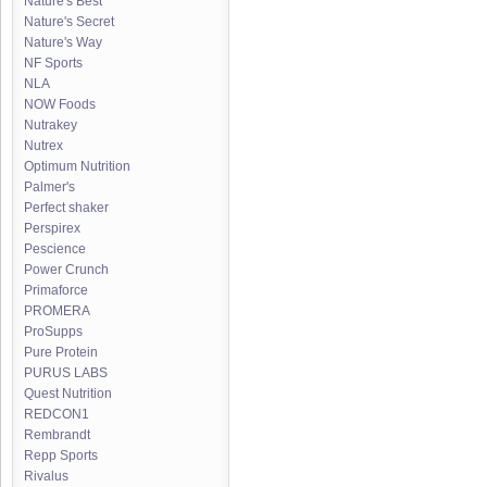
Nature's Best
Nature's Secret
Nature's Way
NF Sports
NLA
NOW Foods
Nutrakey
Nutrex
Optimum Nutrition
Palmer's
Perfect shaker
Perspirex
Pescience
Power Crunch
Primaforce
PROMERA
ProSupps
Pure Protein
PURUS LABS
Quest Nutrition
REDCON1
Rembrandt
Repp Sports
Rivalus