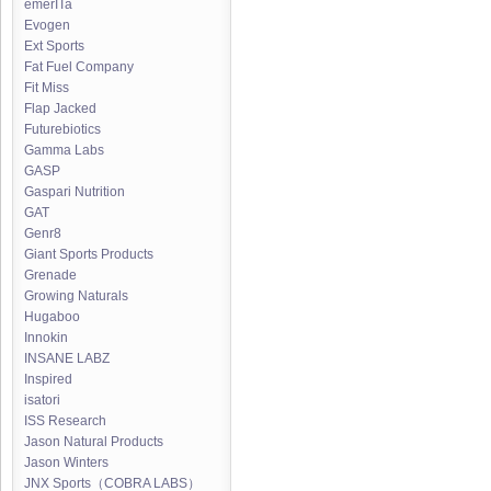
emerITa
Evogen
Ext Sports
Fat Fuel Company
Fit Miss
Flap Jacked
Futurebiotics
Gamma Labs
GASP
Gaspari Nutrition
GAT
Genr8
Giant Sports Products
Grenade
Growing Naturals
Hugaboo
Innokin
INSANE LABZ
Inspired
isatori
ISS Research
Jason Natural Products
Jason Winters
JNX Sports（COBRA LABS）