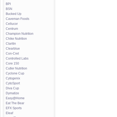
BPI
BSN
Bucked Up
Caveman Foods
Cellucor
Centrum
Champion Nutrition
Chike Nutrition
Claritin
Clearblue
Con-Cret
Controlled Labs
Core 150
Cutler Nutrition
Cyclone Cup
Cytogenix
CytoSport
Diva Cup
Dymatize
Easy@Home
Eat The Bear
EFX Sports
Eleaf