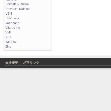
Ultimate Nutrition
Universal Nutrition
USN
USP Labs
VapeZone
Vitargo Inc
VMI
VPX
Withrow
Zing
会社概要
相互リンク