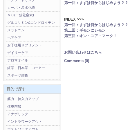
エナジードリンク
第一回：まずは何からはじめよう？？
カーボ・炭水化物
ＮＯ(一酸化窒素)
INDEX >>>
グルコサミン&コンドロイチン
第一回：まずは何からはじめよう？？
第二回：ギモンにシモン
メラトニン
第三回：オン・ユア・マーク！
ヘアケア
お子様用サプリメント
お問い合わせはこちら
デイリーケア
アロマオイル
Comments (0)
紅茶、日本茶、コーヒー
スポーツ雑貨
目的で探す
筋力・持久力アップ
体重増加
アナボリック
イントラワークアウト
ポストワークアウト