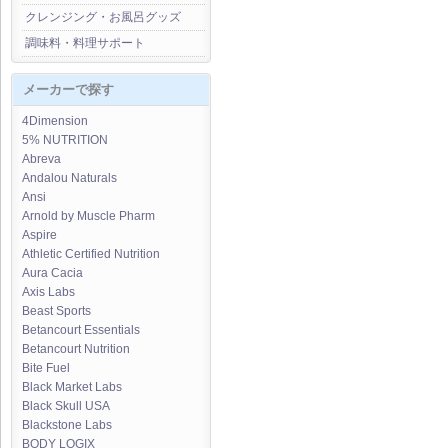
クレンジング・お風呂グッズ
調味料・料理サポート
メーカーで探す
4Dimension
5% NUTRITION
Abreva
Andalou Naturals
Ansi
Arnold by Muscle Pharm
Aspire
Athletic Certified Nutrition
Aura Cacia
Axis Labs
Beast Sports
Betancourt Essentials
Betancourt Nutrition
Bite Fuel
Black Market Labs
Black Skull USA
Blackstone Labs
BODY LOGIX