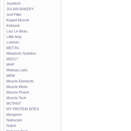
Joyetech
JULIAN BAKERY
Just Fitter
Kaged Muscle
Kirkland
Laci Le Beau
Little twig
Lotrimin
MET-Rx
Metabolic Nutrition
MG217
MHP
Midway Labs
MRM
Muscle Elements
Muscle Meds
Muscle Pharm
Muscle Tech
MUTANT
MY PROTEIN BITES
Myogenix
Natracare
Natrol