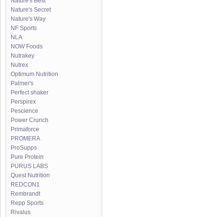
Nature's Best
Nature's Secret
Nature's Way
NF Sports
NLA
NOW Foods
Nutrakey
Nutrex
Optimum Nutrition
Palmer's
Perfect shaker
Perspirex
Pescience
Power Crunch
Primaforce
PROMERA
ProSupps
Pure Protein
PURUS LABS
Quest Nutrition
REDCON1
Rembrandt
Repp Sports
Rivalus