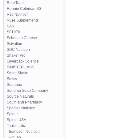
RockTape
Ronnie Coleman SS
Rsp Nutrition
Ryse Supplements
SAN
SCHIEK
Schuman Cheese
Scivation
SDC Nutrition
Shaker Pro
Silverback Science
SINISTER LABS
Smart Shake
Smiss
Soapbox
Sonoma Soap Company
Source Naturals
Southland Pharmacy
Species Nutrition
Spider
Spinto USA
Terror Labz
Thompson Nutrition
TwinLab