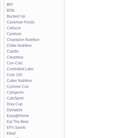
BPI
BSN
Bucked Up
Caveman Foods
Cellucor
Centrum
Champion Nutrition
Chike Nutrition
Claritin
Clearblue
Con-Cret
Controlled Labs
Core 150
Cutler Nutrition
Cyclone Cup
Cytogenix
CytoSport
Diva Cup
Dymatize
Easy@Home
Eat The Bear
EFX Sports
Eleaf