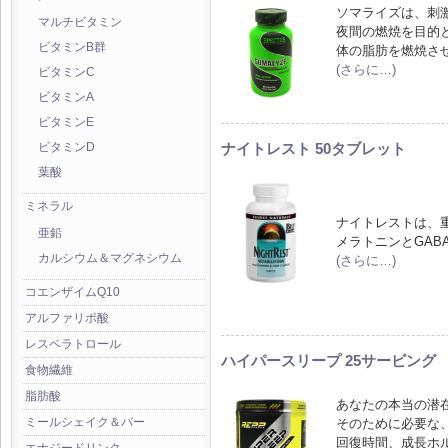
ソマライズは、刺
マルチビタミン
夜間の燃焼を目的
ビタミンB群
体の脂肪を燃焼さ
(さらに…)
ビタミンC
ビタミンA
ビタミンE
ナイトレスト 50タブレット
ビタミンD
葉酸
ミネラル
ナイトレストは、
亜鉛
メラトニンとGAB
カルシウム＆マグネシウム
(さらに…)
コエンザイムQ10
アルファリポ酸
レスベラトロール
ハイパースリープ 25サービング
食物繊維
脂肪酸
あなたの本当の潜
ミールシェイク＆バー
そのために必要な
回復時間、成長ホ