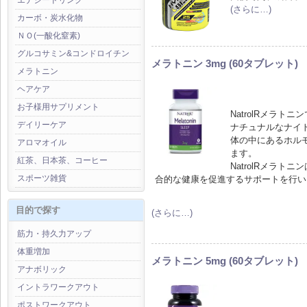
エナジードリンク
(さらに…)
カーボ・炭水化物
ＮＯ(一酸化窒素)
グルコサミン&コンドロイチン
メラトニン 3mg (60タブレット)
メラトニン
ヘアケア
お子様用サプリメント
NatrolRメラ
デイリーケア
ナチュナルなナイ
体の中にあるホル
アロマオイル
ます。
紅茶、日本茶、コーヒー
NatrolRメラ
スポーツ雑貨
合的な健康を促進するサポートを行い
目的で探す
(さらに…)
筋力・持久力アップ
体重増加
メラトニン 5mg (60タブレット)
アナボリック
イントラワークアウト
ポストワークアウト