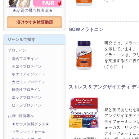
★話題の排卵検査薬★
溶けやすさ検証動画
NOWメラトニン
ジャンルで探す
研究では、メラト
を示しています。
プロテイン
メラトニンは、フ
混合プロテイン
を支援するのに役
(さらに…)
ホエイプロテイン
ホエイアイソレート
カゼインプロテイン
ストレス & アングザイエティ ディ 
植物性プロテイン
エッグプロテイン
ビーフプロテイン
昼と夜であなたを落
アングザイエティ 
お買い得情報♪♪
デイフォーミュラは
★サウス無料グッズ★
ォーカス、リラク
フラッシュ！セール
ナイトフォーミュ