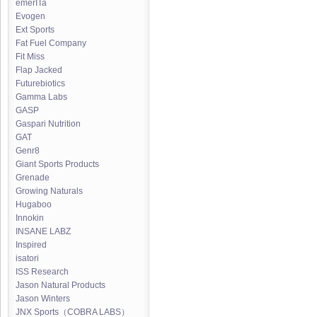
emerITa
Evogen
Ext Sports
Fat Fuel Company
Fit Miss
Flap Jacked
Futurebiotics
Gamma Labs
GASP
Gaspari Nutrition
GAT
Genr8
Giant Sports Products
Grenade
Growing Naturals
Hugaboo
Innokin
INSANE LABZ
Inspired
isatori
ISS Research
Jason Natural Products
Jason Winters
JNX Sports（COBRA LABS）