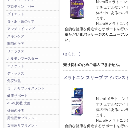
NatrolRメラ
プロテイン・バー
ナチュナルなナイ
体の中にあるホル
ダイエット
ます。
骨・爪・歯のケア
NatrolRメラ
合的な健康を促進するサポートを行い
アンチエイジング
※ただいまパッケージのリニューアル
スキンケア
い。
関節のケア
リラックス
(さらに…)
ホルモンブースター
売り切れのためご購入できません。
エチケット
デトックス
メラトニン スリープ アドバンスド 
免疫強化
ミールリプレイスメント
健康サポート
Natrol メラ
AGA(脱毛)改善
ナチュナルなナイ
体の中にあるホル
妊娠の検査
ます。
男性用サプリメント
NatrolRメラ
女性用サプリメント
合的な健康を促進するサポートを行い