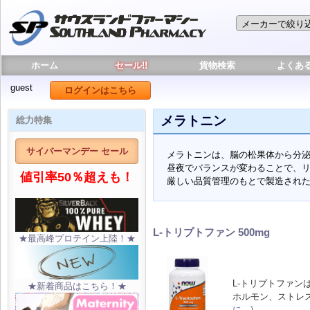
ホーム
セール!!
貨物検索
よくあ
guest
ログインはこちら
メラトニン
総力特集
サイバーマンデー セール
メラトニンは、脳の松果体から分
昼夜でバランスが変わることで、
値引率50％超えも！
厳しい品質管理のもとで製造され
L-トリプトファン 500mg
★最高峰プロテイン上陸！★
L-トリプトファ
★新着商品はこちら！★
ホルモン、ストレ
に…)