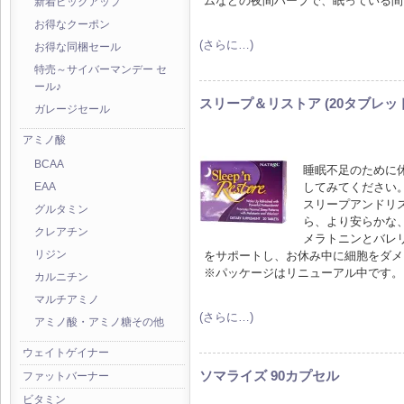
ムなどの夜間ハーブで、眠っている間
新着ピックアップ
お得なクーポン
(さらに…)
お得な同梱セール
特売～サイバーマンデー セ
ール♪
スリープ＆リストア (20タブレッ
ガレージセール
アミノ酸
BCAA
睡眠不足のために休
してみてください
EAA
スリープアンドリ
グルタミン
ら、より安らかな
クレアチン
メラトニンとバレ
をサポートし、お休み中に細胞をダメ
リジン
※パッケージはリニューアル中です。
カルニチン
マルチアミノ
(さらに…)
アミノ酸・アミノ糖その他
ウェイトゲイナー
ソマライズ 90カプセル
ファットバーナー
ビタミン