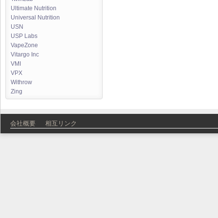
Ultimate Nutrition
Universal Nutrition
USN
USP Labs
VapeZone
Vitargo Inc
VMI
VPX
Withrow
Zing
会社概要
相互リンク