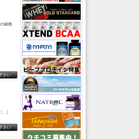
たの細胞
下さい
に…)
下さい