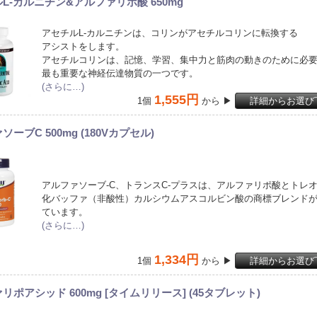
L-カルニチン&アルファリポ酸 650mg
アセチルL-カルニチンは、コリンがアセチルコリンに転換する
アシストをします。
アセチルコリンは、記憶、学習、集中力と筋肉の動きのために必
最も重要な神経伝達物質の一つです。
(さらに…)
1,555円
1個
から ▶
詳細からお選び
ーブC 500mg (180Vカプセル)
アルファソーブ-C、トランスC-プラスは、アルファリポ酸とトレ
化バッファ（非酸性）カルシウムアスコルビン酸の商標ブレンド
ています。
(さらに…)
1,334円
1個
から ▶
詳細からお選び
リポアシッド 600mg [タイムリリース] (45タブレット)