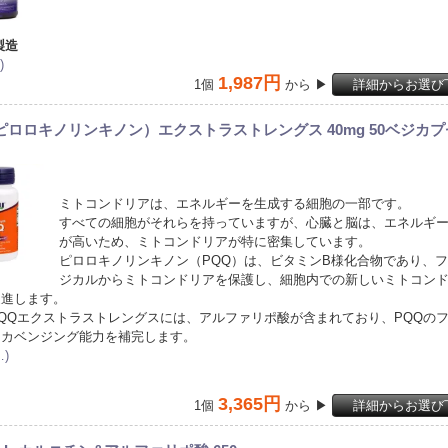
製造
)
1,987円
1個
から ▶
詳細からお選び
ピロロキノリンキノン）エクストラストレングス 40mg 50ベジカ
ミトコンドリアは、エネルギーを生成する細胞の一部です。
すべての細胞がそれらを持っていますが、心臓と脳は、エネルギ
が高いため、ミトコンドリアが特に密集しています。
ピロロキノリンキノン（PQQ）は、ビタミンB様化合物であり、
ジカルからミトコンドリアを保護し、細胞内での新しいミトコン
促進します。
QQエクストラストレングスには、アルファリポ酸が含まれており、PQQの
スカベンジング能力を補完します。
)
3,365円
1個
から ▶
詳細からお選び