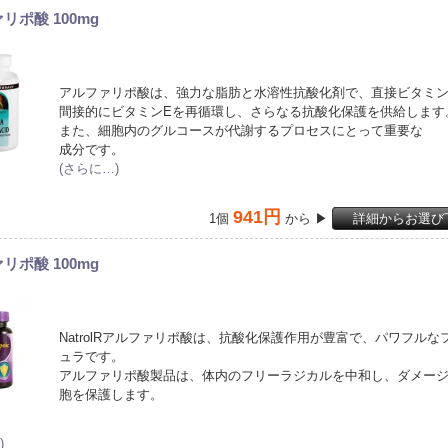
リポ酸 100mg
アルファリポ酸は、強力な脂肪と水溶性抗酸化剤で、直接ビタミン
間接的にビタミンEを再循環し、さらなる抗酸化保護を供給します
また、細胞内のグルコースが代謝するプロセスにとって重要な
成分です。
(さらに…)
941円
1個
から ▶
詳細からお選び
リポ酸 100mg
NatrolRアルファリポ酸は、抗酸化保護作用が豊富で、パワフルな
ュラです。
アルファリポ酸製品は、体内のフリーラジカルを中和し、ダメー
胞を保護します。
)