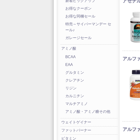
アセチル
新着ピックアップ
お得なクーポン
お得な同梱セール
特売～サイバーマンデー セ
ール♪
ガレージセール
アミノ酸
BCAA
アルファソ
EAA
グルタミン
クレアチン
リジン
カルニチン
マルチアミノ
アミノ酸・アミノ糖その他
ウェイトゲイナー
アルファ
ファットバーナー
ビタミン