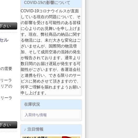
COVID-19の影響について
COVID-19コロナウイルスが直面
している現在の問題について、そ
の影響を受ける可能性のある皆様
下さい
に心よりのお見舞いを申し上げま
す。現在、弊社商品の納品に関す
プセル
る物流には、未だ大きな変化はご
ざいませんが、国際間の物流増
加、そして成田空港の混雑の発生
が報告されております。通常より
数日間のお届け遅延が発生する可
ーの需要
能性がございますが、各運送会社
と連携を行い、できる限りのサー
フリーラ
ビスに努めさせて頂きますので、
ドリアの
何卒ご理解を賜れますようお願い
申し上げます。
フリーラ
在庫状況
入荷待ち情報
下さい
♪ 注目情報