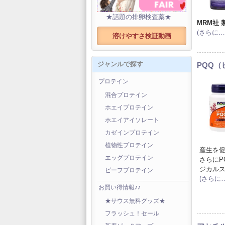
★話題の排卵検査薬★
MRM社 
(さらに…
溶けやすさ検証動画
ジャンルで探す
PQQ（
プロテイン
混合プロテイン
ホエイプロテイン
ホエイアイソレート
カゼインプロテイン
植物性プロテイン
産生を
エッグプロテイン
さらにP
ジカル
ビーフプロテイン
(さらに…
お買い得情報♪♪
★サウス無料グッズ★
フラッシュ！セール