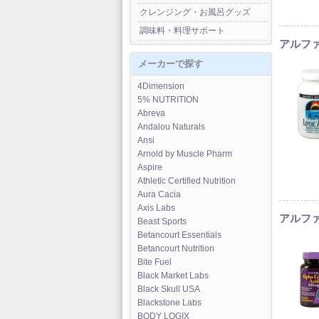
クレンジング・お風呂グッズ
調味料・料理サポート
アルファ
メーカーで探す
4Dimension
5% NUTRITION
Abreva
Andalou Naturals
Ansi
Arnold by Muscle Pharm
Aspire
Athletic Certified Nutrition
Aura Cacia
Axis Labs
アルファリ
Beast Sports
Betancourt Essentials
Betancourt Nutrition
Bite Fuel
Black Market Labs
Black Skull USA
Blackstone Labs
BODY LOGIX