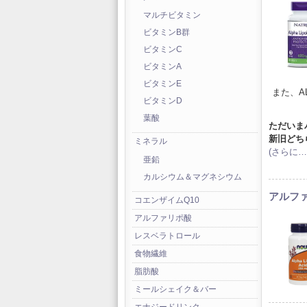
マルチビタミン
ビタミンB群
ビタミンC
ビタミンA
ビタミンE
また、A
ビタミンD
葉酸
ただいま
新旧どち
ミネラル
(さらに…
亜鉛
カルシウム＆マグネシウム
アルフ
コエンザイムQ10
アルファリポ酸
レスベラトロール
食物繊維
脂肪酸
ミールシェイク＆バー