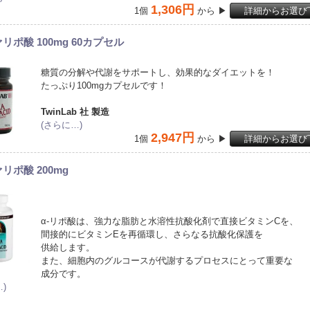
1,306円
1個
から ▶
詳細からお選び
リポ酸 100mg 60カプセル
糖質の分解や代謝をサポートし、効果的なダイエットを！
たっぷり100mgカプセルです！
TwinLab 社 製造
(さらに…)
2,947円
1個
から ▶
詳細からお選び
リポ酸 200mg
α-リポ酸は、強力な脂肪と水溶性抗酸化剤で直接ビタミンCを、
間接的にビタミンEを再循環し、さらなる抗酸化保護を
供給します。
また、細胞内のグルコースが代謝するプロセスにとって重要な
成分です。
)