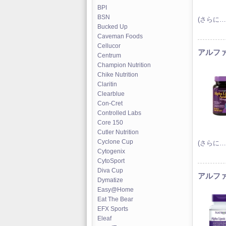
BPI
BSN
(さらに…
Bucked Up
Caveman Foods
Cellucor
アルファ
Centrum
Champion Nutrition
Chike Nutrition
Claritin
Clearblue
Con-Cret
Controlled Labs
Core 150
Cutler Nutrition
Cyclone Cup
(さらに…
Cytogenix
CytoSport
Diva Cup
アルファ
Dymatize
Easy@Home
Eat The Bear
EFX Sports
Eleaf