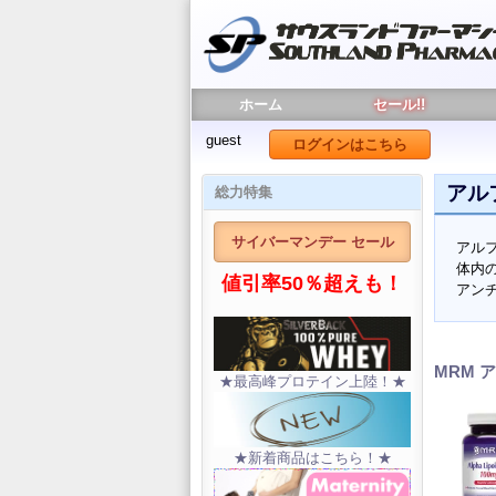
ホーム
セール!!
guest
ログインはこちら
アル
総力特集
サイバーマンデー セール
アル
体内
値引率50％超えも！
アン
MRM 
★最高峰プロテイン上陸！★
★新着商品はこちら！★