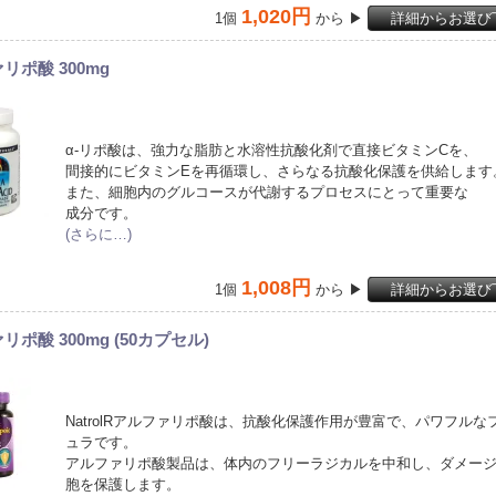
1,020円
1個
から ▶
詳細からお選び
リポ酸 300mg
α-リポ酸は、強力な脂肪と水溶性抗酸化剤で直接ビタミンCを、
間接的にビタミンEを再循環し、さらなる抗酸化保護を供給します
また、細胞内のグルコースが代謝するプロセスにとって重要な
成分です。
(さらに…)
1,008円
1個
から ▶
詳細からお選び
ポ酸 300mg (50カプセル)
NatrolRアルファリポ酸は、抗酸化保護作用が豊富で、パワフルな
ュラです。
アルファリポ酸製品は、体内のフリーラジカルを中和し、ダメー
胞を保護します。