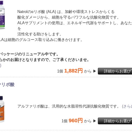
Natrolのαリポ酸 (ALA) は、加齢や環境ストレスからくる
酸化ダメージから、細胞を守るパワフルな抗酸化物質です。
ALAサプリメントの使用は、エネルギー代謝をサポートし、あな
を
活性化する助けをします。
LAは細胞のグルコース取り込みに働きかけます。
パッケージのリニューアル中です。
らかのお届けとなりますので、ご了承くださいませ。
)
1,882円
1個
から ▶
詳細からお選び
ァリポ酸
アルファリポ酸は、汎用的な水脂溶性代謝抗酸化物質です。
(さら
960円
1個
から ▶
詳細からお選び