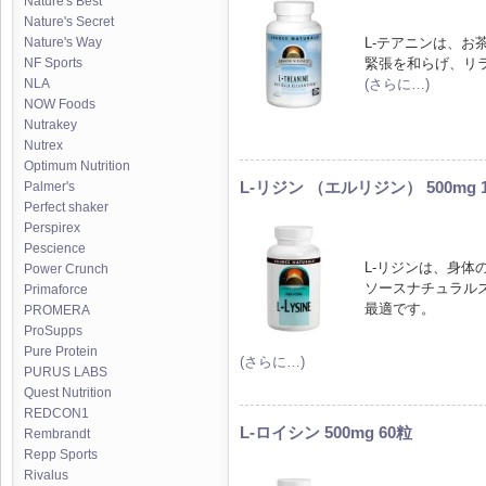
Nature's Best
Nature's Secret
L-テアニンは、お
Nature's Way
緊張を和らげ、リ
NF Sports
(さらに…)
NLA
NOW Foods
Nutrakey
Nutrex
Optimum Nutrition
L-リジン （エルリジン） 500mg 
Palmer's
Perfect shaker
Perspirex
Pescience
L-リジンは、身体
Power Crunch
ソースナチュラルズ
Primaforce
最適です。
PROMERA
ProSupps
Pure Protein
(さらに…)
PURUS LABS
Quest Nutrition
REDCON1
L-ロイシン 500mg 60粒
Rembrandt
Repp Sports
Rivalus