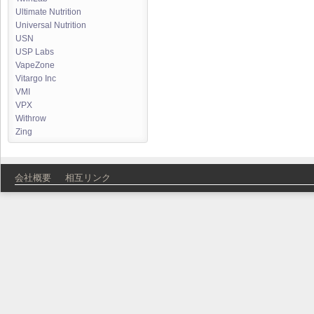
Ultimate Nutrition
Universal Nutrition
USN
USP Labs
VapeZone
Vitargo Inc
VMI
VPX
Withrow
Zing
会社概要
相互リンク