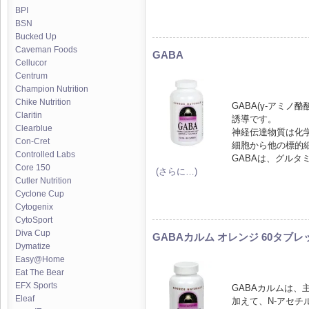
BPI
BSN
Bucked Up
Caveman Foods
GABA
Cellucor
Centrum
Champion Nutrition
Chike Nutrition
GABA(γ-アミ
Claritin
誘導です。
Clearblue
神経伝達物質は化
Con-Cret
細胞から他の標的
Controlled Labs
GABAは、グルタ
Core 150
(さらに…)
Cutler Nutrition
Cyclone Cup
Cytogenix
CytoSport
Diva Cup
GABAカルム オレンジ 60タブレ
Dymatize
Easy@Home
Eat The Bear
EFX Sports
GABAカルムは、
Eleaf
加えて、N-アセチ