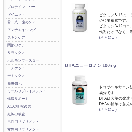
プロテイン・バー
ダイエット
ビタミンB-12は
必須栄養素です。
骨・爪・歯のケア
ビタミンB-12コ
アンチエイジング
代謝だけでなく、
(さらに…)
スキンケア
関節のケア
リラックス
ホルモンブースター
DHAニューロミン 100mg
エチケット
デトックス
免疫強化
ドコサヘキサエン酸
ミールリプレイスメント
成分です。
DHAは大脳の発
健康サポート
DHAの補給は胎
AGA(脱毛)改善
(さらに…)
妊娠の検査
男性用サプリメント
女性用サプリメント