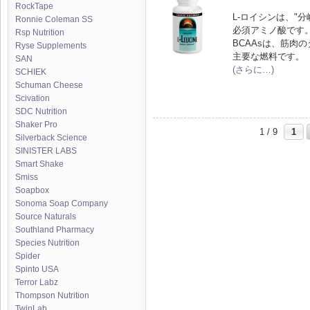
RockTape
L-ロイシンは、"
Ronnie Coleman SS
必須アミノ酸です
Rsp Nutrition
BCAAsは、筋肉
Ryse Supplements
主要な燃料です。
SAN
(さらに…)
SCHIEK
Schuman Cheese
Scivation
SDC Nutrition
Shaker Pro
1 / 9
1
Silverback Science
SINISTER LABS
Smart Shake
Smiss
Soapbox
Sonoma Soap Company
Source Naturals
Southland Pharmacy
Species Nutrition
Spider
Spinto USA
Terror Labz
Thompson Nutrition
TwinLab