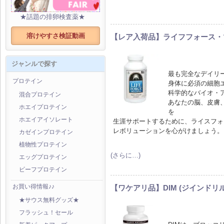
★話題の排卵検査薬★
溶けやすさ検証動画
【レア入荷品】ライフフォース・
ジャンルで探す
最も完全なデイリ
プロテイン
身体に必須の細胞
科学的なバイオ・
混合プロテイン
あなたの脳、皮膚
ホエイプロテイン
を
ホエイアイソレート
生涯サポートするために、ライスフォ
レボリューションを心がけましょう。
カゼインプロテイン
植物性プロテイン
(さらに…)
エッグプロテイン
ビーフプロテイン
お買い得情報♪♪
【ワケアリ品】DIM (ジインドリ
★サウス無料グッズ★
フラッシュ！セール