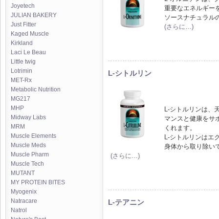
Joyetech
重要なエネルギー
JULIAN BAKERY
ソースナチュラル
Just Fitter
(さらに…)
Kaged Muscle
Kirkland
Laci Le Beau
Little twig
Lotrimin
L-シトルリン
MET-Rx
Metabolic Nutrition
MG217
MHP
L-シトルリンは
Midway Labs
マンスと健康をサ
MRM
くれます。
Muscle Elements
L-シトルリンはエ
Muscle Meds
身体から取り除い
Muscle Pharm
(さらに…)
Muscle Tech
MUTANT
MY PROTEIN BITES
Myogenix
Natracare
L-テアニン
Natrol