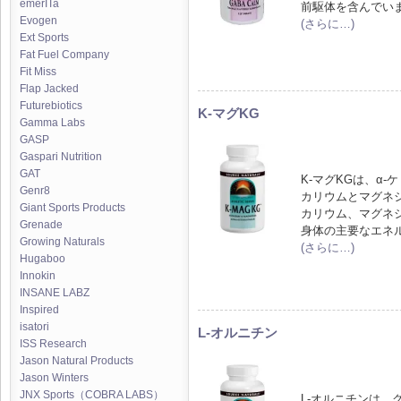
emerITa
前駆体を含んでい
Evogen
(さらに…)
Ext Sports
Fat Fuel Company
Fit Miss
Flap Jacked
Futurebiotics
K-マグKG
Gamma Labs
GASP
Gaspari Nutrition
GAT
K-マグKGは、α
Genr8
カリウムとマグネ
Giant Sports Products
カリウム、マグネ
Grenade
身体の主要なエネ
Growing Naturals
(さらに…)
Hugaboo
Innokin
INSANE LABZ
Inspired
isatori
L-オルニチン
ISS Research
Jason Natural Products
Jason Winters
JNX Sports（COBRA LABS）
L-オルニチンは