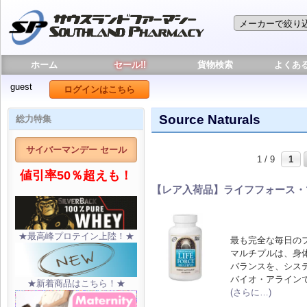
ホーム
セール!!
貨物検索
よくあ
guest
ログインはこちら
Source Naturals
総力特集
サイバーマンデー セール
1 / 9
1
値引率50％超えも！
【レア入荷品】ライフフォース・
★最高峰プロテイン上陸！★
最も完全な毎日の
マルチプルは、身
バランスを、シス
バイオ・アライン
★新着商品はこちら！★
(さらに…)