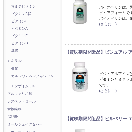
マルチビタミン
バイオペリンは、
ピュアフォームで
ビタミンB群
バイオペリンは、
ビタミンC
(さらに…)
ビタミンA
ビタミンE
ビタミンD
葉酸
【賞味期限間近品】ビジュアル ア
ミネラル
亜鉛
ビジュアルアイズ
カルシウム＆マグネシウム
ビタミンとミネラ
です。
コエンザイムQ10
(さらに…)
アルファリポ酸
レスベラトロール
食物繊維
脂肪酸
【賞味期限間近品】ビルベリー エ
ミールシェイク＆バー