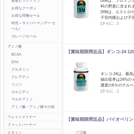
DIMは、ブロッ
新着ピックアップ
科の野菜に含まれ
お得なクーポン
DIMは、エスト
お得な同梱セール
子宮内膜および子
(さらに…)
特売～サイバーマンデー セ
ール♪
ガレージセール
アミノ酸
【賞味期限間近品】ギンコ-24 12
BCAA
EAA
グルタミン
ギンコ-24は、最
クレアチン
抽出収率は24%の
リジン
濃度の6％のテル
(さらに…)
カルニチン
マルチアミノ
アミノ酸・アミノ糖その他
ウェイトゲイナー
【賞味期限間近品】バイオペリン・
ファットバーナー
ビタミン