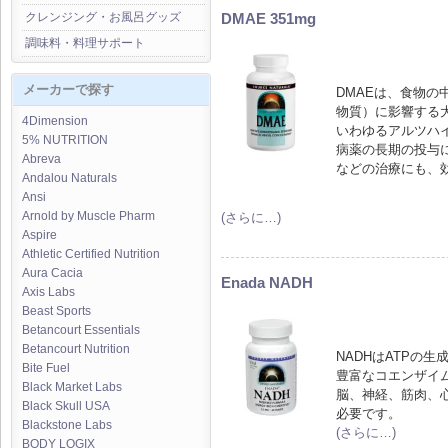
DMAE 351mg
クレンジング・お風呂グッズ
調味料・料理サポート
メーカーで探す
DMAEは、食物
物質）に影響する
4Dimension
いわゆるアルツハ
5% NUTRITION
病薬の長期の投与
Abreva
などの治療にも、
Andalou Naturals
Ansi
Arnold by Muscle Pharm
(さらに…)
Aspire
Athletic Certified Nutrition
Aura Cacia
Enada NADH
Axis Labs
Beast Sports
Betancourt Essentials
Betancourt Nutrition
NADHはATPの
Bite Fuel
豊富なコエンザイ
Black Market Labs
脳、神経、筋肉、
Black Skull USA
必要です。
Blackstone Labs
(さらに…)
BODY LOGIX