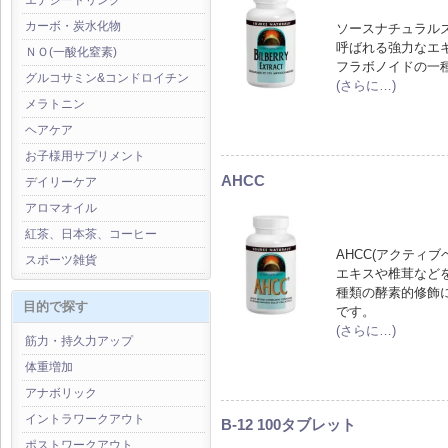
エナジードリンク
カーボ・炭水化物
ソースナチュラル
呼ばれる強力なエ
ＮＯ(一酸化窒素)
フラボノイドの一
グルコサミン&コンドロイチン
(さらに…)
メラトニン
ヘアケア
お子様用サプリメント
AHCC
デイリーケア
アロマオイル
紅茶、日本茶、コーヒー
AHCC(アクティ
スポーツ雑貨
エキスや椎茸など
種類の酵素的修飾
目的で探す
です。
(さらに…)
筋力・持久力アップ
体重増加
アナボリック
イントラワークアウト
B-12 100タブレット
ポストワークアウト