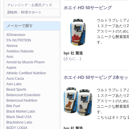
クレンジング・お風呂グッズ
ホエイ-HD 50サービング
調味料・料理サポート
ウルトラプレミア
１スクープあたり2
メーカーで探す
アスリートのため
4Dimension
ユニークな酵素製
5% NUTRITION
す。
Abreva
Andalou Naturals
bpi 社 製造
Ansi
(さらに…)
Arnold by Muscle Pharm
Aspire
Athletic Certified Nutrition
ホエイ-HD 50サービング 2本セ
Aura Cacia
Axis Labs
Beast Sports
ウルトラプレミア
Betancourt Essentials
１スクープあたり2
Betancourt Nutrition
アスリートのため
Bite Fuel
ユニークな酵素製
Black Market Labs
す。
Black Skull USA
こちらはオトクな
Blackstone Labs
BODY LOGIX
bpi 社 製造