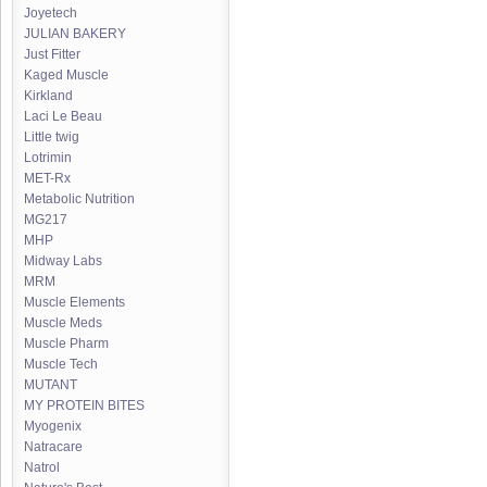
Joyetech
JULIAN BAKERY
Just Fitter
Kaged Muscle
Kirkland
Laci Le Beau
Little twig
Lotrimin
MET-Rx
Metabolic Nutrition
MG217
MHP
Midway Labs
MRM
Muscle Elements
Muscle Meds
Muscle Pharm
Muscle Tech
MUTANT
MY PROTEIN BITES
Myogenix
Natracare
Natrol