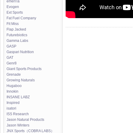
emerITa
Evogen
Ext Sports
Fat Fuel Company
Fit Miss
Flap Jacked
Futurebiotics
Gamma Labs
GASP
Gaspari Nutrition
GAT
Genr8
Giant Sports Products
Grenade
Growing Naturals
Hugaboo
Innokin
INSANE LABZ
Inspired
isatori
ISS Research
Jason Natural Products
Jason Winters
JNX Sports（COBRA LABS）