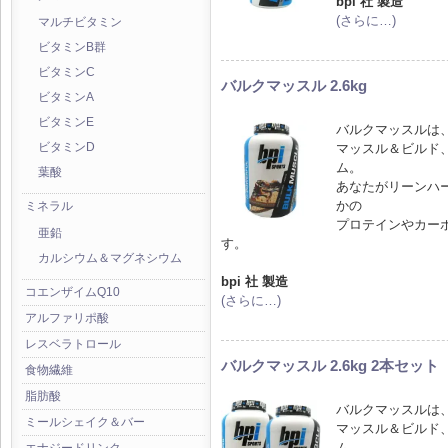
bpi 社 製造
(さらに…)
マルチビタミン
ビタミンB群
ビタミンC
バルクマッスル 2.6kg
ビタミンA
ビタミンE
バルクマッスルは、
マッスル＆ビルド
ビタミンD
ム。
葉酸
あなたがリーンハ
かの
ミネラル
プロテインやカー
亜鉛
す。
カルシウム＆マグネシウム
bpi 社 製造
コエンザイムQ10
(さらに…)
アルファリポ酸
レスベラトロール
バルクマッスル 2.6kg 2本セット
食物繊維
脂肪酸
バルクマッスルは、
ミールシェイク＆バー
マッスル＆ビルド
ム。