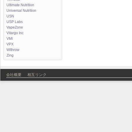
Ultimate Nutrition
Universal Nutrition
USN
USP Labs
VapeZone
Vitargo Inc
VMI
VPX
Withrow
Zing
会社概要
相互リンク