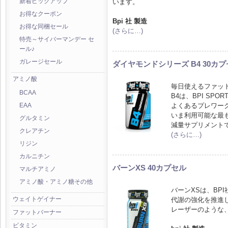
います。
新着ピックアップ
お得なクーポン
Bpi 社 製造
お得な同梱セール
(さらに…)
特売～サイバーマンデー セ
ール♪
ガレージセール
ダイヤモンドシリーズ B4 30カ
アミノ酸
毎日使えるファッ
BCAA
B4は、BPI SP
よくあるプレワー
EAA
いま利用可能な最
グルタミン
減量サプリメント
クレアチン
(さらに…)
リジン
カルニチン
バーンXS 40カプセル
マルチアミノ
アミノ酸・アミノ糖その他
バーンXSは、BP
ウェイトゲイナー
代謝の強化を推進
レーザーのような
ファットバーナー
ビタミン