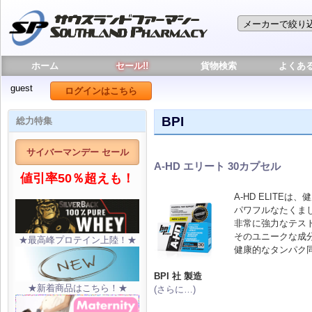
ホーム
セール!!
貨物検索
よくあ
guest
ログインはこちら
BPI
総力特集
サイバーマンデー セール
A-HD エリート 30カプセル
値引率50％超えも！
A-HD ELITE
パワフルなたくま
非常に強力なテス
そのユニークな成
★最高峰プロテイン上陸！★
健康的なタンパク
BPI 社 製造
★新着商品はこちら！★
(さらに…)