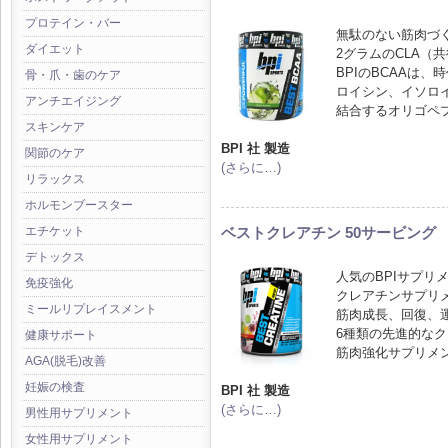
プロテイン・バー
無駄のない筋肉づ
ダイエット
2グラムのCLA（
BPIのBCAAは
骨・爪・歯のケア
ロイシン、イソロ
アンチエイジング
結合するオリゴペ
スキンケア
BPI 社 製造
関節のケア
(さらに…)
リラックス
ホルモンブースター
ベストクレアチン 50サービング
エチケット
デトックス
人気のBPIサプリ
免疫強化
クレアチンサプリ
ミールリプレイスメント
筋肉成長、回復、
6種類の先進的な
健康サポート
筋肉強化サプリメ
AGA(脱毛)改善
妊娠の検査
BPI 社 製造
(さらに…)
男性用サプリメント
女性用サプリメント