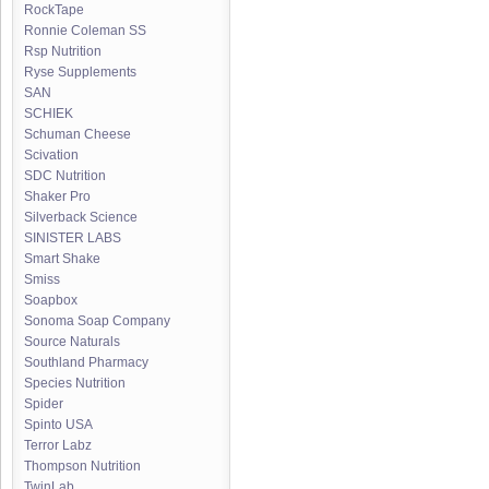
RockTape
Ronnie Coleman SS
Rsp Nutrition
Ryse Supplements
SAN
SCHIEK
Schuman Cheese
Scivation
SDC Nutrition
Shaker Pro
Silverback Science
SINISTER LABS
Smart Shake
Smiss
Soapbox
Sonoma Soap Company
Source Naturals
Southland Pharmacy
Species Nutrition
Spider
Spinto USA
Terror Labz
Thompson Nutrition
TwinLab