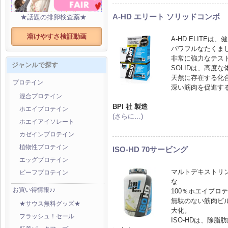
A-HD エリート ソリッドコンボ
★話題の排卵検査薬★
溶けやすさ検証動画
A-HD ELITE
パワフルなたくま
非常に強力なテス
ジャンルで探す
SOLIDは、高度
天然に存在する化
プロテイン
深い筋肉を促進す
混合プロテイン
BPI 社 製造
ホエイプロテイン
(さらに…)
ホエイアイソレート
カゼインプロテイン
植物性プロテイン
ISO-HD 70サービング
エッグプロテイン
マルトデキストリ
ビーフプロテイン
な
お買い得情報♪♪
100％ホエイプロ
無駄のない筋肉ビ
★サウス無料グッズ★
大化。
フラッシュ！セール
ISO-HDは、除