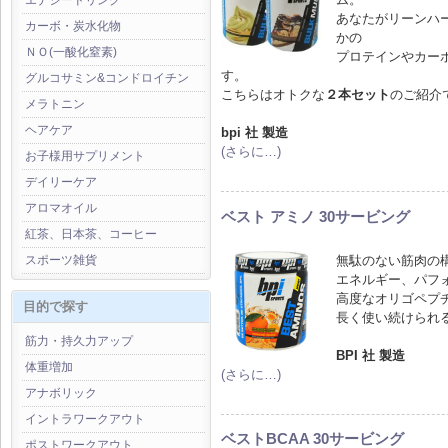
エナジードリンク
あなたがリーンハ
カーボ・炭水化物
かの
ＮＯ(一酸化窒素)
プロテインやカー
す。
グルコサミン&コンドロイチン
こちらはオトクな
２本セット
のご紹介
メラトニン
ヘアケア
bpi 社 製造
(さらに…)
お子様用サプリメント
デイリーケア
アロマオイル
ベスト アミノ 30サービング
紅茶、日本茶、コーヒー
無駄のない筋肉の
スポーツ雑貨
エネルギー、パフ
高度なオリゴペプ
目的で探す
長く使い続けられ
筋力・持久力アップ
BPI 社 製造
体重増加
(さらに…)
アナボリック
イントラワークアウト
ベストBCAA 30サービング
ポストワークアウト