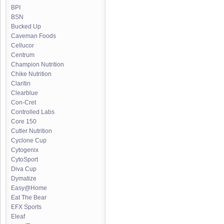
BPI
BSN
Bucked Up
Caveman Foods
Cellucor
Centrum
Champion Nutrition
Chike Nutrition
Claritin
Clearblue
Con-Cret
Controlled Labs
Core 150
Cutler Nutrition
Cyclone Cup
Cytogenix
CytoSport
Diva Cup
Dymatize
Easy@Home
Eat The Bear
EFX Sports
Eleaf