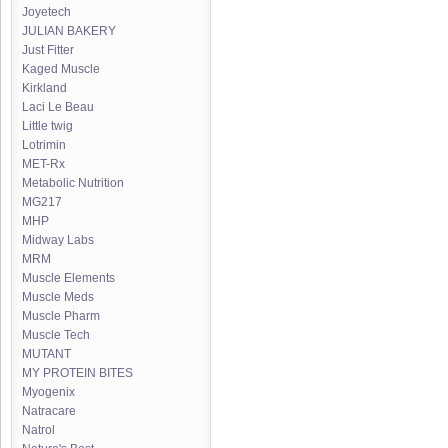
Joyetech
JULIAN BAKERY
Just Fitter
Kaged Muscle
Kirkland
Laci Le Beau
Little twig
Lotrimin
MET-Rx
Metabolic Nutrition
MG217
MHP
Midway Labs
MRM
Muscle Elements
Muscle Meds
Muscle Pharm
Muscle Tech
MUTANT
MY PROTEIN BITES
Myogenix
Natracare
Natrol