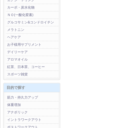
エナジードリンク
カーボ・炭水化物
ＮＯ(一酸化窒素)
グルコサミン&コンドロイチン
メラトニン
ヘアケア
お子様用サプリメント
デイリーケア
アロマオイル
紅茶、日本茶、コーヒー
スポーツ雑貨
目的で探す
筋力・持久力アップ
体重増加
アナボリック
イントラワークアウト
ポストワークアウト