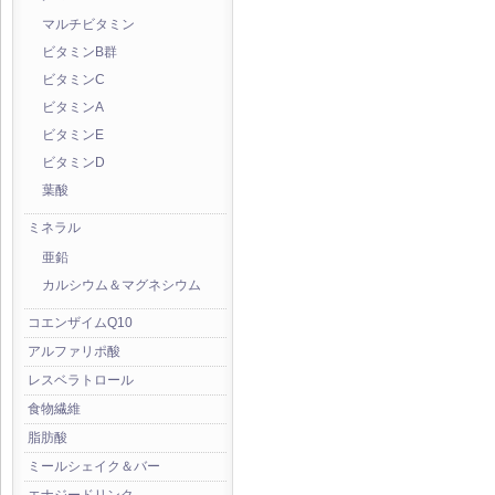
マルチビタミン
ビタミンB群
ビタミンC
ビタミンA
ビタミンE
ビタミンD
葉酸
ミネラル
亜鉛
カルシウム＆マグネシウム
コエンザイムQ10
アルファリポ酸
レスベラトロール
食物繊維
脂肪酸
ミールシェイク＆バー