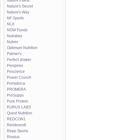
Nature's Best
Nature's Secret
Nature's Way
NF Sports
NLA
NOW Foods
Nutrakey
Nutrex
Optimum Nutrition
Palmer's
Perfect shaker
Perspirex
Pescience
Power Crunch
Primaforce
PROMERA
ProSupps
Pure Protein
PURUS LABS
Quest Nutrition
REDCON1
Rembrandt
Repp Sports
Rivalus