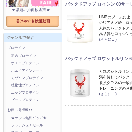
バックドアップ ロイシン 60サー
★話題の排卵検査薬★
HMBのブームに
溶けやすさ検証動画
必須アミノ酸、ロ
人気のバックドア
高品質なロイシン
ジャンルで探す
(さらに…)
プロテイン
混合プロテイン
バックドアップ ロウシトルリン 
ホエイプロテイン
ホエイアイソレート
人気のシトルリン
満を持してバック
カゼインプロテイン
最強クラスの一酸
植物性プロテイン
トレーニングのお
エッグプロテイン
(さらに…)
ビーフプロテイン
お買い得情報♪♪
★サウス無料グッズ★
フラッシュ！セール