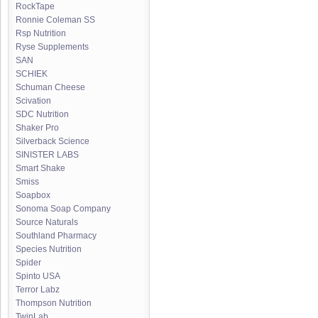
RockTape
Ronnie Coleman SS
Rsp Nutrition
Ryse Supplements
SAN
SCHIEK
Schuman Cheese
Scivation
SDC Nutrition
Shaker Pro
Silverback Science
SINISTER LABS
Smart Shake
Smiss
Soapbox
Sonoma Soap Company
Source Naturals
Southland Pharmacy
Species Nutrition
Spider
Spinto USA
Terror Labz
Thompson Nutrition
TwinLab