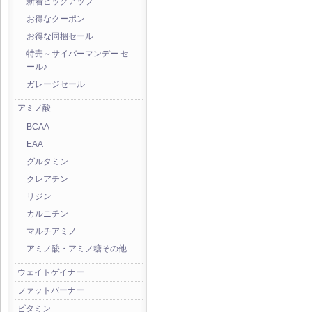
新着ピックアップ
お得なクーポン
お得な同梱セール
特売～サイバーマンデー セ
ール♪
ガレージセール
アミノ酸
BCAA
EAA
グルタミン
クレアチン
リジン
カルニチン
マルチアミノ
アミノ酸・アミノ糖その他
ウェイトゲイナー
ファットバーナー
ビタミン