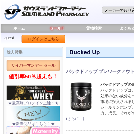
ホーム
セール!!
貨物検索
よくあ
guest
ログインはこちら
Bucked Up
総力特集
サイバーマンデー セール
バックドアップ プレワークアウト 
値引率50％超えも！
バックドアップの
バックドアップは、
効果のない成分を
市場に投入されま
★最高峰プロテイン上陸！★
シトルリンポンプ
力、成長。それが
(さらに…)
★新着商品はこちら！★