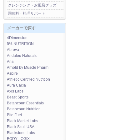
クレンジング・お風呂グッズ
調味料・料理サポート
メーカーで探す
4Dimension
5% NUTRITION
Abreva
Andalou Naturals
Ansi
Arnold by Muscle Pharm
Aspire
Athletic Certified Nutrition
Aura Cacia
Axis Labs
Beast Sports
Betancourt Essentials
Betancourt Nutrition
Bite Fuel
Black Market Labs
Black Skull USA
Blackstone Labs
BODY LOGIX