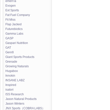
emerITa
Evogen
Ext Sports
Fat Fuel Company
Fit Miss
Flap Jacked
Futurebiotics
Gamma Labs
GASP
Gaspari Nutrition
GAT
Genr8
Giant Sports Products
Grenade
Growing Naturals
Hugaboo
Innokin
INSANE LABZ
Inspired
isatori
ISS Research
Jason Natural Products
Jason Winters
JNX Sports（COBRA LABS）