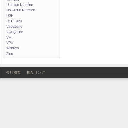
Ultimate Nutrition
Universal Nutrition
USN
USP Labs
VapeZone
Vitargo Inc
VMI
VPX
Withrow
Zing
会社概要
相互リンク