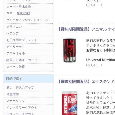
エナジードリンク
(さらに…)
カーボ・炭水化物
ＮＯ(一酸化窒素)
グルコサミン&コンドロイチン
メラトニン
【賞味期限間近品】アニマル ナイ
ヘアケア
お子様用サプリメント
筋肉の材料となる
アナボリックドラ
デイリーケア
お得なセット割引
アロマオイル
Universal Nutrit
紅茶、日本茶、コーヒー
(さらに…)
スポーツ雑貨
目的で探す
【賞味期限間近品】エクステンド 
筋力・持久力アップ
あのエクステンド
体重増加
帰ってきました！
アナボリック
徐放性カフェイン+ B
炭水化物、砂糖、
イントラワークアウト
筋肉の成長と回復
ポストワークアウト