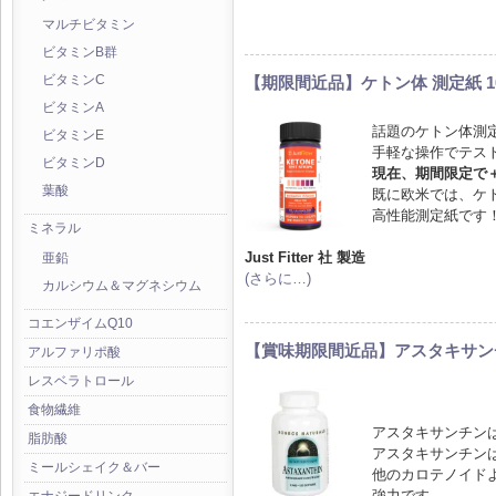
マルチビタミン
ビタミンB群
【期限間近品】ケトン体 測定紙 1
ビタミンC
ビタミンA
話題のケトン体測
ビタミンE
手軽な操作でテスト
ビタミンD
現在、期間限定で
葉酸
既に欧米では、ケ
高性能測定紙です
ミネラル
Just Fitter 社 製造
亜鉛
(さらに…)
カルシウム＆マグネシウム
コエンザイムQ10
【賞味期限間近品】アスタキサンチ
アルファリポ酸
レスベラトロール
食物繊維
アスタキサンチン
脂肪酸
アスタキサンチン
ミールシェイク＆バー
他のカロテノイドよ
強力です。