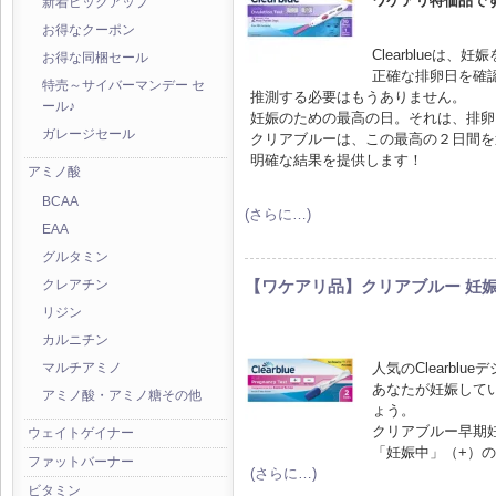
ワケアリ特価品で
新着ピックアップ
お得なクーポン
Clearblue
お得な同梱セール
正確な排卵日を確
特売～サイバーマンデー セ
推測する必要はもうありません。
ール♪
妊娠のための最高の日。それは、排卵
ガレージセール
クリアブルーは、この最高の２日間を
明確な結果を提供します！
アミノ酸
BCAA
(さらに…)
EAA
グルタミン
【ワケアリ品】クリアブルー 妊娠
クレアチン
リジン
カルニチン
人気のClearbl
マルチアミノ
あなたが妊娠して
アミノ酸・アミノ糖その他
ょう。
クリアブルー早期
ウェイトゲイナー
「妊娠中」（+）
ファットバーナー
(さらに…)
ビタミン