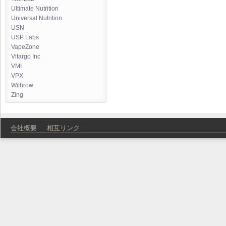
Ultimate Nutrition
Universal Nutrition
USN
USP Labs
VapeZone
Vitargo Inc
VMI
VPX
Withrow
Zing
会社概要
相互リンク