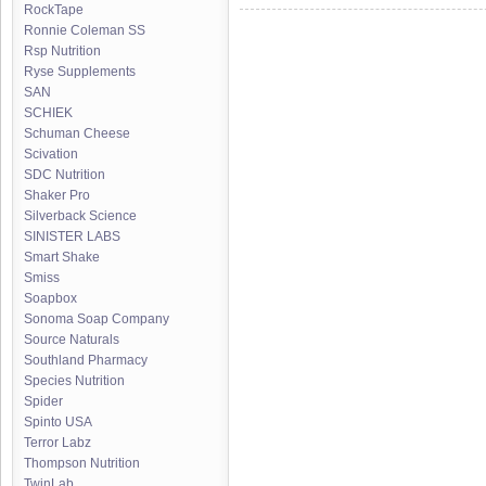
RockTape
Ronnie Coleman SS
Rsp Nutrition
Ryse Supplements
SAN
SCHIEK
Schuman Cheese
Scivation
SDC Nutrition
Shaker Pro
Silverback Science
SINISTER LABS
Smart Shake
Smiss
Soapbox
Sonoma Soap Company
Source Naturals
Southland Pharmacy
Species Nutrition
Spider
Spinto USA
Terror Labz
Thompson Nutrition
TwinLab