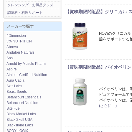
クレンジング・お風呂グッズ
【賞味期限間近品】クリニカル ス
調味料・料理サポート
メーカーで探す
NOWのクリニカ
4Dimension
腺をサポートする
5% NUTRITION
Abreva
Andalou Naturals
Ansi
Arnold by Muscle Pharm
【賞味期限間近品】バイオペリン・
Aspire
Athletic Certified Nutrition
Aura Cacia
Axis Labs
バイオペリンは、
Beast Sports
ピュアフォームで
Betancourt Essentials
バイオペリンは、
Betancourt Nutrition
(さらに…)
Bite Fuel
Black Market Labs
Black Skull USA
Blackstone Labs
BODY LOGIX