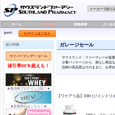
ホーム
セール!!
貨物検索
よくあ
guest
ログインはこちら
ガレージセール
総力特集
サイバーマンデー セール
サウスランド・ファーマシーが提
少量パッケージから、箱なし商品
値引率50％超えも！
信頼の高品質はそのままに、お求
★最高峰プロテイン上陸！★
【ワケアリ品】DIM (ジインドリ
★新着商品はこちら！★
DIMは、ブロッ