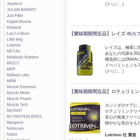
(さらに…)
Joyetech
JULIAN BAKERY
Just Fitter
Kaged Muscle
Kirkland
【賞味期限間近品】レイズ 45カ
Laci Le Beau
Little twig
Lotrimin
レイズは、極度に
MET-Rx
あなたの代謝を20
Metabolic Nutrition
構造的にはDMAA
MG217
ドーパミンとノル
MHP
(さらに…)
Midway Labs
MRM
Muscle Elements
【賞味期限間近品】ロテュリミン A
Muscle Meds
Muscle Pharm
Muscle Tech
カンジダのケアに
MUTANT
ロテュリミンクリ
MY PROTEIN BITES
安心の無臭クリー
Myogenix
穏やかな気分をも
Natracare
Natrol
Lotrimin 社 製造