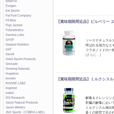
emerITa
Evogen
Ext Sports
Fat Fuel Company
Fit Miss
【賞味期限間近品】ビルベリー エ
Flap Jacked
Futurebiotics
Gamma Labs
GASP
ソースナチュラル
Gaspari Nutrition
呼ばれる強力なエ
GAT
フラボノイドの一
Genr8
(さらに…)
Giant Sports Products
Grenade
Growing Naturals
Hugaboo
Innokin
【賞味期限間近品】ミルクシスル (1
INSANE LABZ
Inspired
isatori
解毒＆クレンジン
ISS Research
肝臓の解毒におい
Jason Natural Products
ミルクシスル抽出
Jason Winters
多くの研究で示さ
JNX Sports（COBRA LABS）