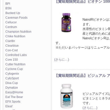
【賞味期限間近品】ビオチン 1000m
BPI
BSN
Bucked Up
Caveman Foods
NatrolRビオ
Cellucor
ます。
Centrum
水溶性のビタミン
Champion Nutrition
産と代謝のために
Chike Nutrition
Natrolビオチン
Claritin
す。
Clearblue
※ただいまパッケージはリニューアル
Con-Cret
Controlled Labs
(さらに…)
Core 150
Cutler Nutrition
Cyclone Cup
Cytogenix
【賞味期限間近品】ビジュアル ア
CytoSport
Diva Cup
Dymatize
Easy@Home
ビジュアルアイズ
Eat The Bear
ビタミンとミネラ
EFX Sports
です。
Eleaf
(さらに…)