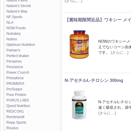
Nature's Best
(さらに…)
Nature's Secret
Nature's Way
NF Sports
【賞味期限間近品】ワキシー メイズ (5
NLA
NOW Foods
Nutrakey
Nutrex
NOWのワキシー
Optimum Nutrition
えでないコーン由
Palmer's
です。
(さらに…)
Perfect shaker
Perspirex
Pescience
Power Crunch
Primaforce
N-アセチルL-チロシン 300mg
PROMERA
ProSupps
Pure Protein
PURUS LABS
N-アセチルL-チ
Quest Nutrition
速く吸収され、尿
REDCON1
(さらに…)
Rembrandt
Repp Sports
Rivalus