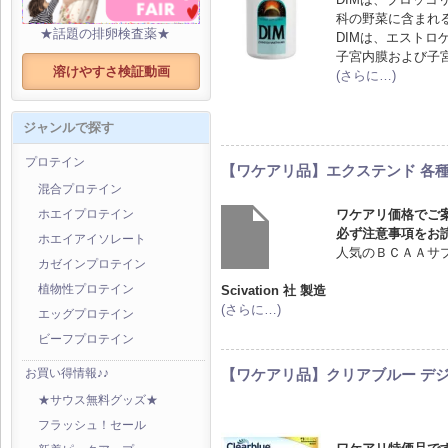
科の野菜に含まれ
★話題の排卵検査薬★
DIMは、エスト
子宮内膜および子
溶けやすさ検証動画
(さらに…)
ジャンルで探す
プロテイン
【ワケアリ品】エクステンド 各
混合プロテイン
ワケアリ価格でご
ホエイプロテイン
必ず注意事項をお
ホエイアイソレート
人気のＢＣＡＡサ
カゼインプロテイン
Scivation 社 製造
植物性プロテイン
(さらに…)
エッグプロテイン
ビーフプロテイン
【ワケアリ品】クリアブルー デ
お買い得情報♪♪
★サウス無料グッズ★
フラッシュ！セール