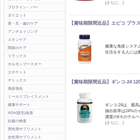
(さらに…)
プロテイン・バー
ダイエット
【賞味期限間近品】エピコ プラス 
骨・爪・歯のケア
アンチエイジング
スキンケア
健康な免疫システ
関節のケア
生活をする人には
リラックス
ホルモンブースター
エチケット
デトックス
【賞味期限間近品】ギンコ-24 12
免疫強化
ミールリプレイスメント
ギンコ-24は、最
健康サポート
抽出収率は24%の
AGA(脱毛)改善
濃度の6％のテル
妊娠の検査
(さらに…)
男性用サプリメント
女性用サプリメント