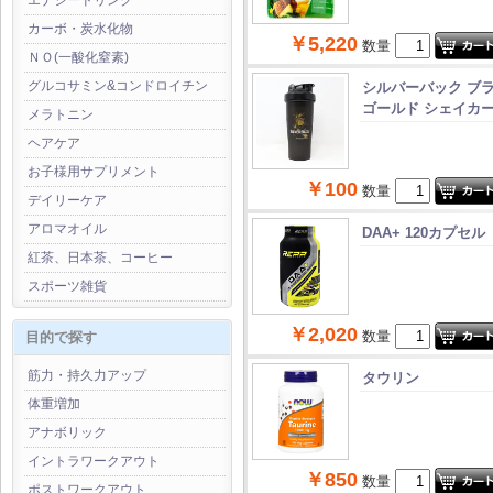
エナジードリンク
カーボ・炭水化物
￥5,220
数量
ＮＯ(一酸化窒素)
グルコサミン&コンドロイチン
シルバーバック ブ
ゴールド シェイカー 
メラトニン
ヘアケア
お子様用サプリメント
￥100
数量
デイリーケア
アロマオイル
DAA+ 120カプセル
紅茶、日本茶、コーヒー
スポーツ雑貨
￥2,020
数量
目的で探す
筋力・持久力アップ
タウリン
体重増加
アナボリック
イントラワークアウト
￥850
数量
ポストワークアウト