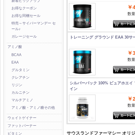
新着ピックアップ
￥4
お得なクーポン
数
お得な同梱セール
特売～サイバーマンデー セ
ール♪
ガレージセール
トレーニング グラウンド EAA 30
アミノ酸
￥3
BCAA
数
EAA
グルタミン
クレアチン
シルバーバック 100% ピュアホエイ
リジン
イン
カルニチン
￥2
マルチアミノ
数
アミノ酸・アミノ糖その他
ウェイトゲイナー
ファットバーナー
サウスランドファーマシー オリ
ビタミン