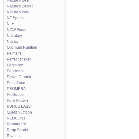
Nature's Best
Nature's Secret
Nature's Way
NF Sports
NLA
NOW Foods
Nutrakey
Nutrex
Optimum Nutrition
Palmer's
Perfect shaker
Perspirex
Pescience
Power Crunch
Primaforce
PROMERA
ProSupps
Pure Protein
PURUS LABS
Quest Nutrition
REDCON1
Rembrandt
Repp Sports
Rivalus