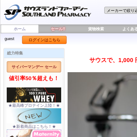
ホーム
セール!!
貨物検索
よくあ
guest
ログインはこちら
総力特集
サウスで、1,000
サイバーマンデー セール
値引率50％超えも！
★最高峰プロテイン上陸！★
★新着商品はこちら！★