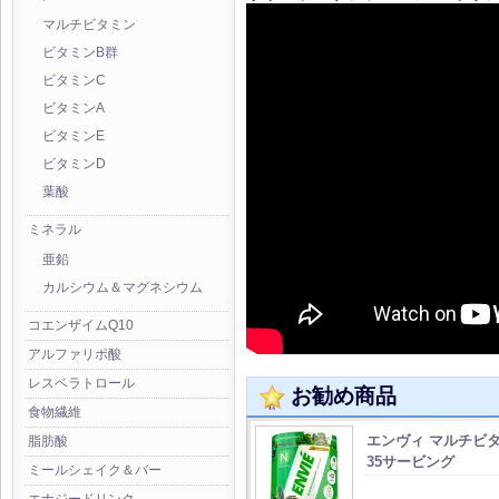
マルチビタミン
ビタミンB群
ビタミンC
ビタミンA
ビタミンE
ビタミンD
葉酸
ミネラル
亜鉛
カルシウム＆マグネシウム
コエンザイムQ10
アルファリポ酸
レスベラトロール
お勧め商品
食物繊維
エンヴィ マルチビ
脂肪酸
35サービング
ミールシェイク＆バー