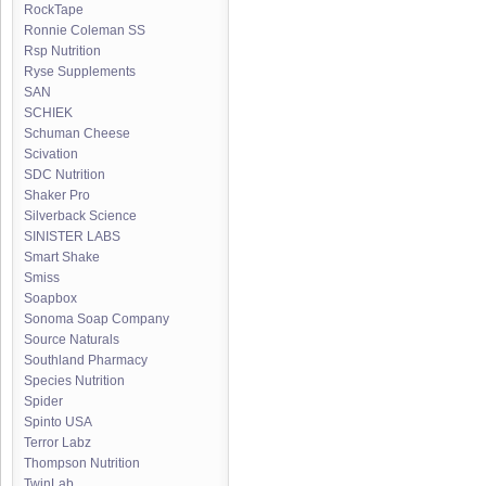
RockTape
Ronnie Coleman SS
Rsp Nutrition
Ryse Supplements
SAN
SCHIEK
Schuman Cheese
Scivation
SDC Nutrition
Shaker Pro
Silverback Science
SINISTER LABS
Smart Shake
Smiss
Soapbox
Sonoma Soap Company
Source Naturals
Southland Pharmacy
Species Nutrition
Spider
Spinto USA
Terror Labz
Thompson Nutrition
TwinLab