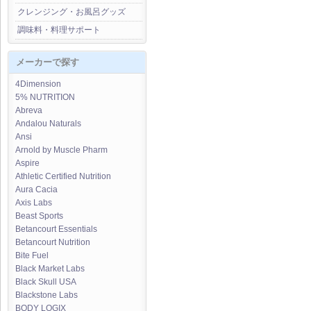
クレンジング・お風呂グッズ
調味料・料理サポート
メーカーで探す
4Dimension
5% NUTRITION
Abreva
Andalou Naturals
Ansi
Arnold by Muscle Pharm
Aspire
Athletic Certified Nutrition
Aura Cacia
Axis Labs
Beast Sports
Betancourt Essentials
Betancourt Nutrition
Bite Fuel
Black Market Labs
Black Skull USA
Blackstone Labs
BODY LOGIX