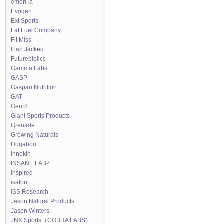
emerITa
Evogen
Ext Sports
Fat Fuel Company
Fit Miss
Flap Jacked
Futurebiotics
Gamma Labs
GASP
Gaspari Nutrition
GAT
Genr8
Giant Sports Products
Grenade
Growing Naturals
Hugaboo
Innokin
INSANE LABZ
Inspired
isatori
ISS Research
Jason Natural Products
Jason Winters
JNX Sports（COBRA LABS）