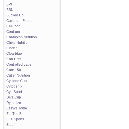
BPI
BSN
Bucked Up
Caveman Foods
Cellucor
Centrum
Champion Nutrition
Chike Nutrition
Claritin
Clearblue
Con-Cret
Controlled Labs
Core 150
Cutler Nutrition
Cyclone Cup
Cytogenix
CytoSport
Diva Cup
Dymatize
Easy@Home
Eat The Bear
EFX Sports
Eleaf