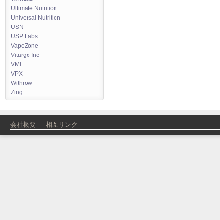
Ultimate Nutrition
Universal Nutrition
USN
USP Labs
VapeZone
Vitargo Inc
VMI
VPX
Withrow
Zing
会社概要
相互リンク