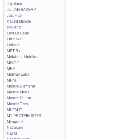
Joyetech
JULIAN BAKERY
Just Fitter
Kaged Muscle
Kirkland
Laci Le Beau
Little twig
Lotrimin
MET-Rx
Metabolic Nutrition
MG217
MHP
Midway Labs
MRM
Muscle Elements
Muscle Meds
Muscle Pharm
Muscle Tech
MUTANT
MY PROTEIN BITES
Myogenix
Natracare
Natrol