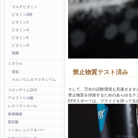
マルチビタミン
ビタミンB群
ビタミンC
ビタミンA
ビタミンE
ビタミンD
葉酸
ミネラル
禁止物質テスト済み
亜鉛
カルシウム＆マグネシウム
そして、万全の試験環境も見逃せませ
コエンザイムQ10
禁止物質を排除するためのあらゆるテ
アルファリポ酸
EFXスポーツは、プライドを持って生
レスベラトロール
食物繊維
脂肪酸
ミールシェイク＆バー