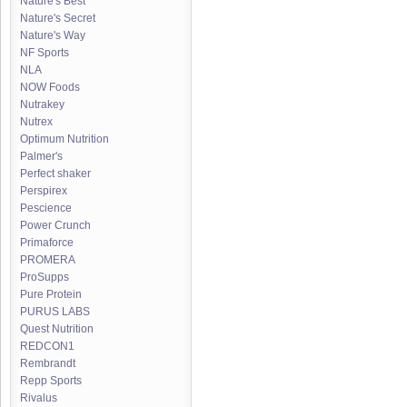
Nature's Best
Nature's Secret
Nature's Way
NF Sports
NLA
NOW Foods
Nutrakey
Nutrex
Optimum Nutrition
Palmer's
Perfect shaker
Perspirex
Pescience
Power Crunch
Primaforce
PROMERA
ProSupps
Pure Protein
PURUS LABS
Quest Nutrition
REDCON1
Rembrandt
Repp Sports
Rivalus