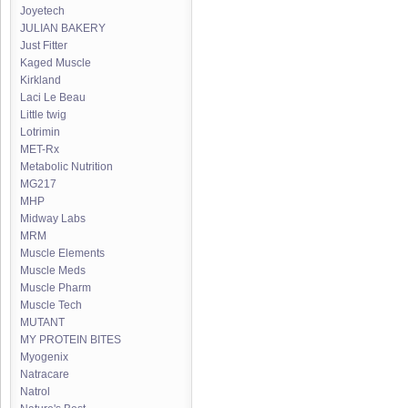
Joyetech
JULIAN BAKERY
Just Fitter
Kaged Muscle
Kirkland
Laci Le Beau
Little twig
Lotrimin
MET-Rx
Metabolic Nutrition
MG217
MHP
Midway Labs
MRM
Muscle Elements
Muscle Meds
Muscle Pharm
Muscle Tech
MUTANT
MY PROTEIN BITES
Myogenix
Natracare
Natrol