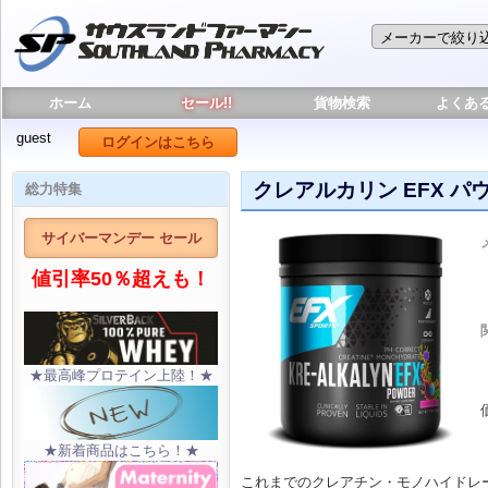
ホーム
セール!!
貨物検索
よくあ
guest
ログインはこちら
クレアルカリン EFX パウ
総力特集
サイバーマンデー セール
値引率50％超えも！
★最高峰プロテイン上陸！★
★新着商品はこちら！★
これまでのクレアチン・モノハイドレー