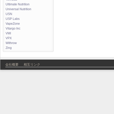
Ultimate Nutrition
Universal Nutrition
USN
USP Labs
VapeZone
Vitargo Inc
VMI
VPX
Withrow
Zing
会社概要
相互リンク