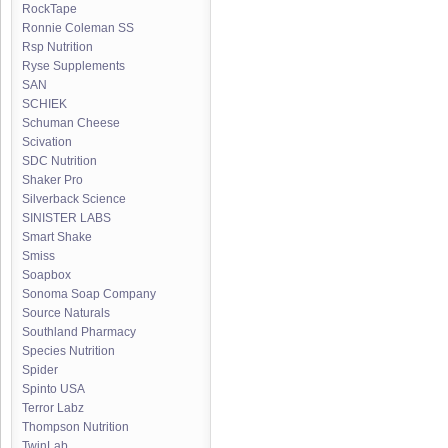
RockTape
Ronnie Coleman SS
Rsp Nutrition
Ryse Supplements
SAN
SCHIEK
Schuman Cheese
Scivation
SDC Nutrition
Shaker Pro
Silverback Science
SINISTER LABS
Smart Shake
Smiss
Soapbox
Sonoma Soap Company
Source Naturals
Southland Pharmacy
Species Nutrition
Spider
Spinto USA
Terror Labz
Thompson Nutrition
TwinLab