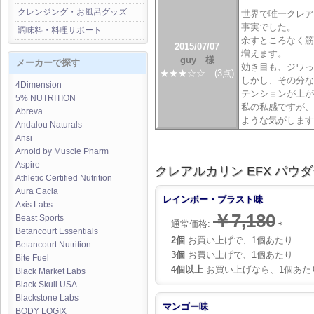
クレンジング・お風呂グッズ
世界で唯一クレア
事実でした。
調味料・料理サポート
余すところなく筋
2015/07/07
増えます。
guy 様
メーカーで探す
効き目も、ジワっ
★★★☆☆ (3点)
しかし、その分な
4Dimension
テンションが上が
5% NUTRITION
私の私感ですが、
Abreva
ような気がします
Andalou Naturals
Ansi
Arnold by Muscle Pharm
Aspire
クレアルカリン EFX パウダー
Athletic Certified Nutrition
Aura Cacia
レインボー・ブラスト味
Axis Labs
￥7,180
Beast Sports
通常価格:
⇨
Betancourt Essentials
2個
お買い上げで、1個あたり
Betancourt Nutrition
3個
お買い上げで、1個あたり
Bite Fuel
4個以上
お買い上げなら、1個あた
Black Market Labs
Black Skull USA
Blackstone Labs
マンゴー味
BODY LOGIX