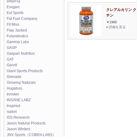
emerITa
Evogen
クレアルカリン ク
Ext Sports
チン
Fat Fuel Company
￥1960
Fit Miss
»
詳細を見る
Flap Jacked
Futurebiotics
Gamma Labs
GASP
Gaspari Nutrition
GAT
Genr8
Giant Sports Products
Grenade
Growing Naturals
Hugaboo
Innokin
INSANE LABZ
Inspired
isatori
ISS Research
Jason Natural Products
Jason Winters
JNX Sports（COBRA LABS）