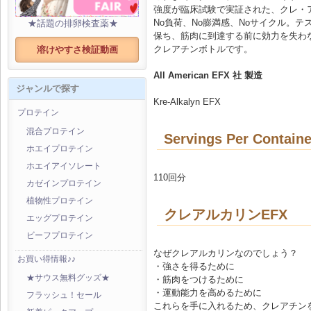
強度が臨床試験で実証された、クレ・
No負荷、No膨満感、Noサイクル。テ
★話題の排卵検査薬★
保ち、筋肉に到達する前に効力を失わ
クレアチンボトルです。
溶けやすさ検証動画
All American EFX 社 製造
ジャンルで探す
Kre-Alkalyn EFX
プロテイン
混合プロテイン
Servings Per Containe
ホエイプロテイン
ホエイアイソレート
110回分
カゼインプロテイン
植物性プロテイン
クレアルカリンEFX
エッグプロテイン
ビーフプロテイン
なぜクレアルカリンなのでしょう？
お買い得情報♪♪
・強さを得るために
★サウス無料グッズ★
・筋肉をつけるために
・運動能力を高めるために
フラッシュ！セール
これらを手に入れるため、クレアチン