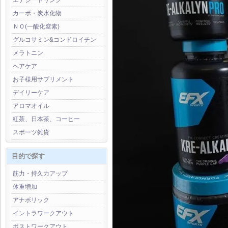
エナジードリンク
カーボ・炭水化物
ＮＯ(一酸化窒素)
グルコサミン&コンドロイチン
メラトニン
ヘアケア
お子様用サプリメント
デイリーケア
アロマオイル
紅茶、日本茶、コーヒー
スポーツ雑貨
目的で探す
筋力・持久力アップ
体重増加
アナボリック
イントラワークアウト
ポストワークアウト