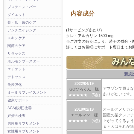
プロテイン・バー
内容成分
ダイエット
骨・爪・歯のケア
(1サービングあたり)
アンチエイジング
クレ・アルカリン 1500 mg
スキンケア
※ご注文の時期により、若干の成分・
関節のケア
詳しくはお気軽にサポート窓口までお
リラックス
ホルモンブースター
エチケット
･･･････････････････････
新規
デトックス
2022/04/19
免疫強化
アマゾンで買えな
GOひろくん 様
ミールリプレイスメント
ありがたいです。
★★★★★ (5点)
健康サポート
AGA(脱毛)改善
2018/02/19
オールアメリカン
エールマン 様
国産の某クレアチ
妊娠の検査
★★★★★ (5点)
上がってくるよう
男性用サプリメント
ＥＦＸはそれが無
女性用サプリメント