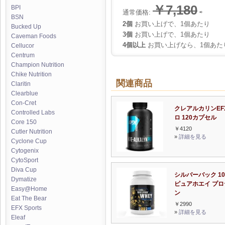
￥7,180
BPI
通常価格:
⇨
BSN
2個
お買い上げで、1個あたり
Bucked Up
3個
お買い上げで、1個あたり
Caveman Foods
4個以上
お買い上げなら、1個あた
Cellucor
Centrum
Champion Nutrition
Chike Nutrition
関連商品
Claritin
Clearblue
Con-Cret
クレアルカリンEF
Controlled Labs
ロ 120カプセル
Core 150
￥4120
Cutler Nutrition
»
詳細を見る
Cyclone Cup
Cytogenix
CytoSport
Diva Cup
シルバーバック 10
Dymatize
ピュアホエイ プロ
Easy@Home
ン
Eat The Bear
￥2990
EFX Sports
»
詳細を見る
Eleaf