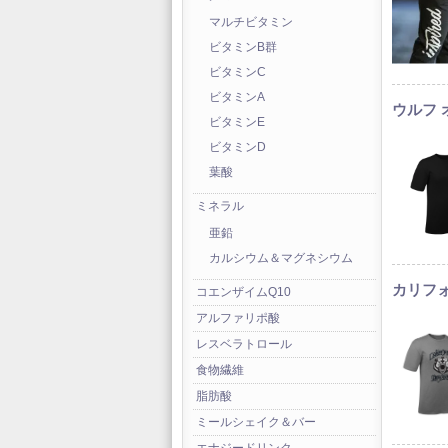
マルチビタミン
ビタミンB群
ビタミンC
ビタミンA
ウルフ オ
ビタミンE
ビタミンD
葉酸
ミネラル
亜鉛
カルシウム＆マグネシウム
カリフォ
コエンザイムQ10
アルファリポ酸
レスベラトロール
食物繊維
脂肪酸
ミールシェイク＆バー