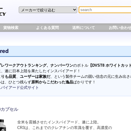
貨物検索
よくある質問
送料について
お問い合わ
ired
プレワークアウトランキング、ナンバーワン
のボトル
【DVST8 ホワイトカッ
に、遂に日本上陸を果たしたインスパイアード！
よりも品質
、
ユーザーは家族だ
、という製作チームの固い信念の元に生み出さ
ルは、ひとつ残らず
原料からこだわった逸品
ばかりです！
スパイアード公式サイト
20カプセル
全米を震撼させたインスパイアード、遂に上陸。
CR3は、これまでのクレアチンの常識を覆す、高濃度の