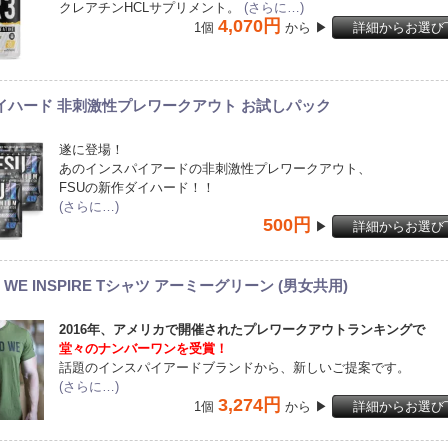
クレアチンHCLサプリメント。
(さらに…)
4,070円
1個
から ▶
詳細からお選び
ダイハード 非刺激性プレワークアウト お試しパック
遂に登場！
あのインスパイアードの非刺激性プレワークアウト、
FSUの新作ダイハード！！
(さらに…)
500円
▶
詳細からお選び
D WE INSPIRE Tシャツ アーミーグリーン (男女共用)
2016年、アメリカで開催されたプレワークアウトランキングで
堂々のナンバーワンを受賞！
話題のインスパイアードブランドから、新しいご提案です。
(さらに…)
3,274円
1個
から ▶
詳細からお選び