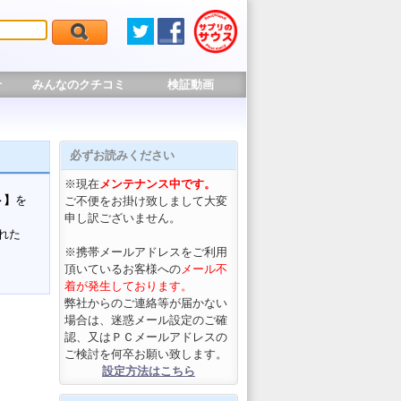
せ
みんなのクチコミ
検証動画
必ずお読みください
※現在
メンテナンス中です。
ト】
を
ご不便をお掛け致しまして大変
申し訳ございません。
れた
※携帯メールアドレスをご利用
頂いているお客様への
メール不
着が発生しております。
弊社からのご連絡等が届かない
場合は、迷惑メール設定のご確
認、又はＰＣメールアドレスの
ご検討を何卒お願い致します。
設定方法はこちら