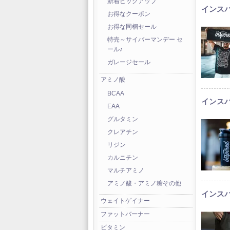
新着ピックアップ
インスパ
お得なクーポン
お得な同梱セール
特売～サイバーマンデー セ
ール♪
ガレージセール
アミノ酸
BCAA
インスパ
EAA
グルタミン
クレアチン
リジン
カルニチン
マルチアミノ
アミノ酸・アミノ糖その他
インスパ
ウェイトゲイナー
ファットバーナー
ビタミン