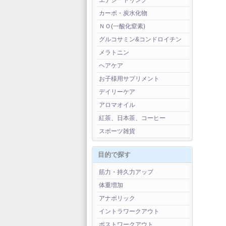
エナジードリンク
カーボ・炭水化物
ＮＯ(一酸化窒素)
グルコサミン&コンドロイチン
メラトニン
ヘアケア
お子様用サプリメント
デイリーケア
アロマオイル
紅茶、日本茶、コーヒー
スポーツ雑貨
目的で探す
筋力・持久力アップ
体重増加
アナボリック
イントラワークアウト
ポストワークアウト