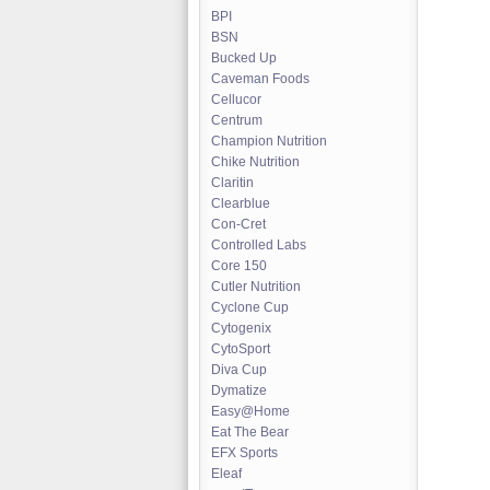
BPI
BSN
Bucked Up
Caveman Foods
Cellucor
Centrum
Champion Nutrition
Chike Nutrition
Claritin
Clearblue
Con-Cret
Controlled Labs
Core 150
Cutler Nutrition
Cyclone Cup
Cytogenix
CytoSport
Diva Cup
Dymatize
Easy@Home
Eat The Bear
EFX Sports
Eleaf