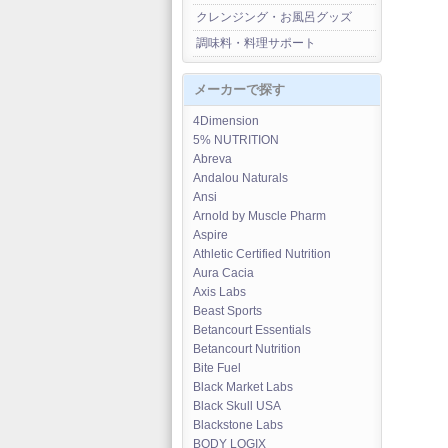
クレンジング・お風呂グッズ
調味料・料理サポート
メーカーで探す
4Dimension
5% NUTRITION
Abreva
Andalou Naturals
Ansi
Arnold by Muscle Pharm
Aspire
Athletic Certified Nutrition
Aura Cacia
Axis Labs
Beast Sports
Betancourt Essentials
Betancourt Nutrition
Bite Fuel
Black Market Labs
Black Skull USA
Blackstone Labs
BODY LOGIX