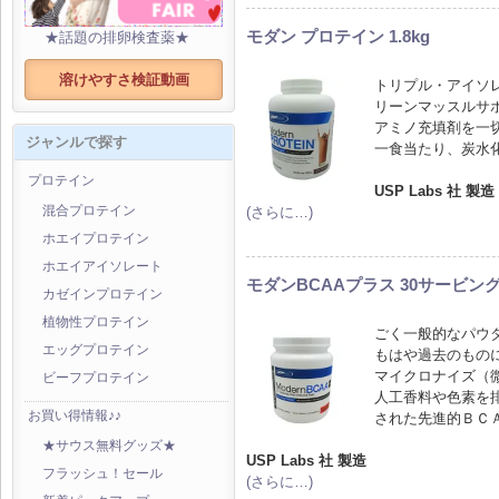
モダン プロテイン 1.8kg
★話題の排卵検査薬★
溶けやすさ検証動画
トリプル・アイソ
リーンマッスルサ
アミノ充填剤を一
ジャンルで探す
一食当たり、炭水
プロテイン
USP Labs 社 製造
(さらに…)
混合プロテイン
ホエイプロテイン
ホエイアイソレート
モダンBCAAプラス 30サービン
カゼインプロテイン
植物性プロテイン
ごく一般的なパウ
エッグプロテイン
もはや過去のもの
マイクロナイズ（
ビーフプロテイン
人工香料や色素を排
お買い得情報♪♪
された先進的ＢＣ
★サウス無料グッズ★
USP Labs 社 製造
フラッシュ！セール
(さらに…)