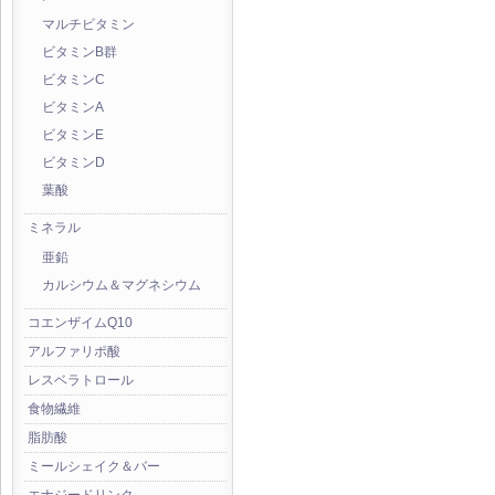
マルチビタミン
ビタミンB群
ビタミンC
ビタミンA
ビタミンE
ビタミンD
葉酸
ミネラル
亜鉛
カルシウム＆マグネシウム
コエンザイムQ10
アルファリポ酸
レスベラトロール
食物繊維
脂肪酸
ミールシェイク＆バー