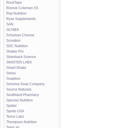
RockTape
Ronnie Coleman SS
Rsp Nutrition
Ryse Supplements
SAN
SCHIEK
Schuman Cheese
Scivation
SDC Nutrition
Shaker Pro
Silverback Science
SINISTER LABS
Smart Shake
Smiss
Soapbox
Sonoma Soap Company
Source Naturals
Southland Pharmacy
Species Nutrition
Spider
Spinto USA
Terror Labz
Thompson Nutrition
TwinLab