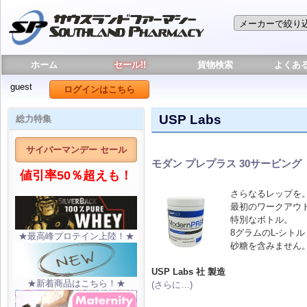
ホーム
セール!!
貨物検索
よくあ
guest
ログインはこちら
USP Labs
総力特集
サイバーマンデー セール
モダン プレプラス 30サービング
値引率50％超えも！
さらなるレップを
最初のワークアウ
特別なボトル。
8グラムのL-シト
★最高峰プロテイン上陸！★
砂糖を含みません
USP Labs 社 製造
★新着商品はこちら！★
(さらに…)