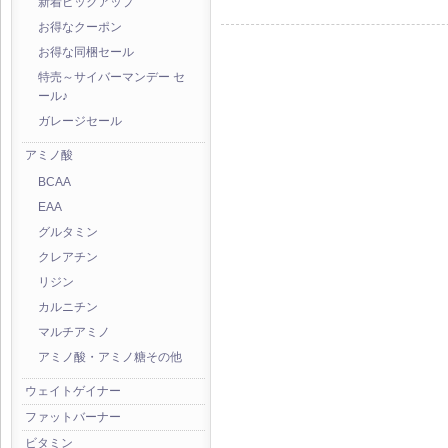
新着ピックアップ
お得なクーポン
お得な同梱セール
特売～サイバーマンデー セ
ール♪
ガレージセール
アミノ酸
BCAA
EAA
グルタミン
クレアチン
リジン
カルニチン
マルチアミノ
アミノ酸・アミノ糖その他
ウェイトゲイナー
ファットバーナー
ビタミン