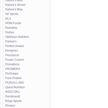
Nature's Best
Nature's Secret
Nature's Way
NF Sports
NLA
NOW Foods
Nutrakey
Nutrex
Optimum Nutrition
Palmer's
Perfect shaker
Perspirex
Pescience
Power Crunch
Primaforce
PROMERA
ProSupps
Pure Protein
PURUS LABS
Quest Nutrition
REDCON1
Rembrandt
Repp Sports
Rivalus