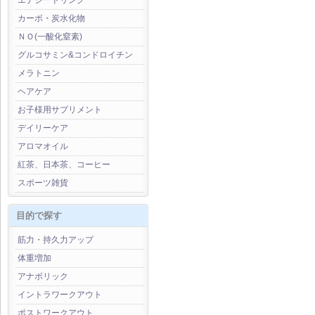
エナジードリンク
カーボ・炭水化物
ＮＯ(一酸化窒素)
グルコサミン&コンドロイチン
メラトニン
ヘアケア
お子様用サプリメント
デイリーケア
アロマオイル
紅茶、日本茶、コーヒー
スポーツ雑貨
目的で探す
筋力・持久力アップ
体重増加
アナボリック
イントラワークアウト
ポストワークアウト