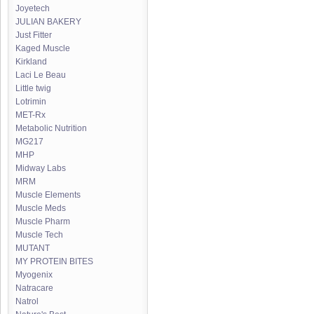
Joyetech
JULIAN BAKERY
Just Fitter
Kaged Muscle
Kirkland
Laci Le Beau
Little twig
Lotrimin
MET-Rx
Metabolic Nutrition
MG217
MHP
Midway Labs
MRM
Muscle Elements
Muscle Meds
Muscle Pharm
Muscle Tech
MUTANT
MY PROTEIN BITES
Myogenix
Natracare
Natrol