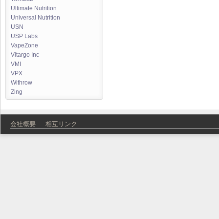
Ultimate Nutrition
Universal Nutrition
USN
USP Labs
VapeZone
Vitargo Inc
VMI
VPX
Withrow
Zing
会社概要
相互リンク