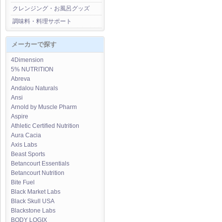
クレンジング・お風呂グッズ
調味料・料理サポート
メーカーで探す
4Dimension
5% NUTRITION
Abreva
Andalou Naturals
Ansi
Arnold by Muscle Pharm
Aspire
Athletic Certified Nutrition
Aura Cacia
Axis Labs
Beast Sports
Betancourt Essentials
Betancourt Nutrition
Bite Fuel
Black Market Labs
Black Skull USA
Blackstone Labs
BODY LOGIX