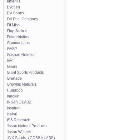
emerITa
Evogen
Ext Sports
Fat Fuel Company
Fit Miss
Flap Jacked
Futurebiotics
Gamma Labs
GASP
Gaspari Nutrition
GAT
Genr8
Giant Sports Products
Grenade
Growing Naturals
Hugaboo
Innokin
INSANE LABZ
Inspired
isatori
ISS Research
Jason Natural Products
Jason Winters
JNX Sports（COBRA LABS）