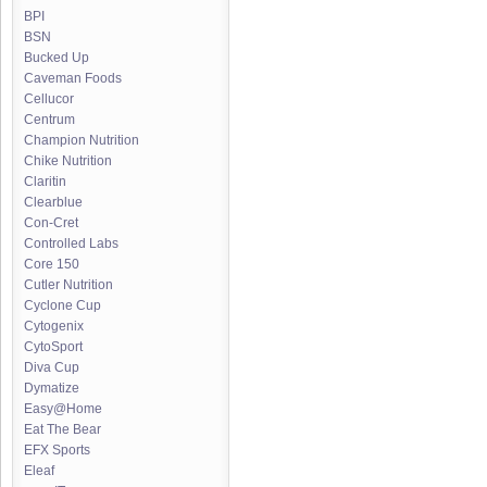
BPI
BSN
Bucked Up
Caveman Foods
Cellucor
Centrum
Champion Nutrition
Chike Nutrition
Claritin
Clearblue
Con-Cret
Controlled Labs
Core 150
Cutler Nutrition
Cyclone Cup
Cytogenix
CytoSport
Diva Cup
Dymatize
Easy@Home
Eat The Bear
EFX Sports
Eleaf