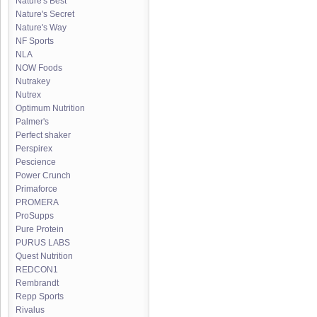
Nature's Best
Nature's Secret
Nature's Way
NF Sports
NLA
NOW Foods
Nutrakey
Nutrex
Optimum Nutrition
Palmer's
Perfect shaker
Perspirex
Pescience
Power Crunch
Primaforce
PROMERA
ProSupps
Pure Protein
PURUS LABS
Quest Nutrition
REDCON1
Rembrandt
Repp Sports
Rivalus