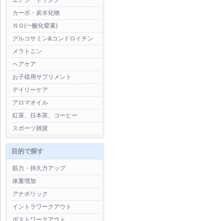
エナジードリンク
カーボ・炭水化物
ＮＯ(一酸化窒素)
グルコサミン&コンドロイチン
メラトニン
ヘアケア
お子様用サプリメント
デイリーケア
アロマオイル
紅茶、日本茶、コーヒー
スポーツ雑貨
目的で探す
筋力・持久力アップ
体重増加
アナボリック
イントラワークアウト
ポストワークアウト