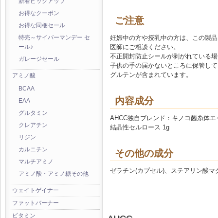
新着ピックアップ
お得なクーポン
ご注意
お得な同梱セール
妊娠中の方や授乳中の方は、この製品
特売～サイバーマンデー セ
医師にご相談ください。
ール♪
不正開封防止シールが剥がれている場
ガレージセール
子供の手の届かないところに保管して
グルテンが含まれています。
アミノ酸
BCAA
内容成分
EAA
グルタミン
AHCC独自ブレンド：キノコ菌糸体
クレアチン
結晶性セルロース 1g
リジン
カルニチン
その他の成分
マルチアミノ
ゼラチン(カプセル)、ステアリン酸マ
アミノ酸・アミノ糖その他
ウェイトゲイナー
ファットバーナー
ビタミン