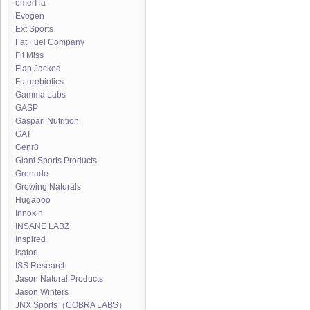
emerITa
Evogen
Ext Sports
Fat Fuel Company
Fit Miss
Flap Jacked
Futurebiotics
Gamma Labs
GASP
Gaspari Nutrition
GAT
Genr8
Giant Sports Products
Grenade
Growing Naturals
Hugaboo
Innokin
INSANE LABZ
Inspired
isatori
ISS Research
Jason Natural Products
Jason Winters
JNX Sports（COBRA LABS）