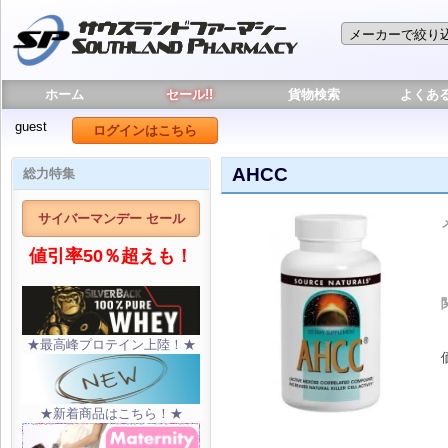
ホーム
セール!!
貨物検索
よくあ
guest
ログインはこちら
AHCC
総力特集
サイバーマンデー セール
値引率50％超えも！
★最高峰プロテイン上陸！★
★新着商品はこちら！★