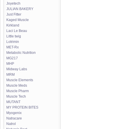
Joyetech
JULIAN BAKERY
Just Fitter
Kaged Muscle
Kirkland
Laci Le Beau
Little twig
Lotrimin
MET-Rx
Metabolic Nutrition
MG217
MHP
Midway Labs
MRM
Muscle Elements
Muscle Meds
Muscle Pharm
Muscle Tech
MUTANT
MY PROTEIN BITES
Myogenix
Natracare
Natrol