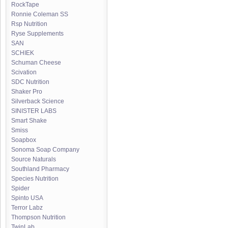
RockTape
Ronnie Coleman SS
Rsp Nutrition
Ryse Supplements
SAN
SCHIEK
Schuman Cheese
Scivation
SDC Nutrition
Shaker Pro
Silverback Science
SINISTER LABS
Smart Shake
Smiss
Soapbox
Sonoma Soap Company
Source Naturals
Southland Pharmacy
Species Nutrition
Spider
Spinto USA
Terror Labz
Thompson Nutrition
TwinLab