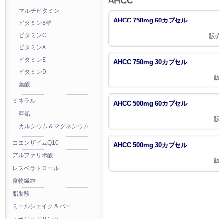
AHCC
マルチビタミン
AHCC 750mg 60カプセル
ビタミンB群
販
ビタミンC
ビタミンA
ビタミンE
AHCC 750mg 30カプセル
ビタミンD
葉酸
ミネラル
AHCC 500mg 60カプセル
亜鉛
カルシウム＆マグネシウム
コエンザイムQ10
AHCC 500mg 30カプセル
アルファリポ酸
レスベラトロール
食物繊維
脂肪酸
ミールシェイク＆バー