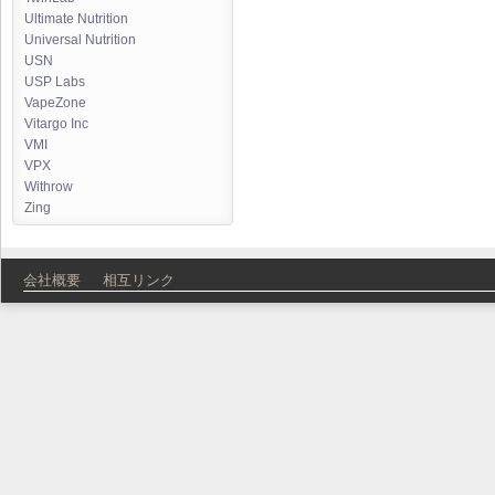
Ultimate Nutrition
Universal Nutrition
USN
USP Labs
VapeZone
Vitargo Inc
VMI
VPX
Withrow
Zing
会社概要
相互リンク