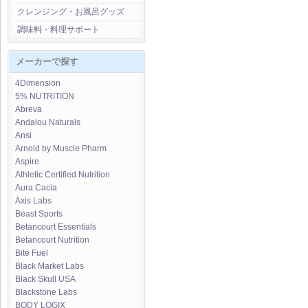
クレンジング・お風呂グッズ
調味料・料理サポート
メーカーで探す
4Dimension
5% NUTRITION
Abreva
Andalou Naturals
Ansi
Arnold by Muscle Pharm
Aspire
Athletic Certified Nutrition
Aura Cacia
Axis Labs
Beast Sports
Betancourt Essentials
Betancourt Nutrition
Bite Fuel
Black Market Labs
Black Skull USA
Blackstone Labs
BODY LOGIX