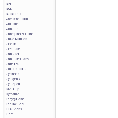
BPI
BSN
Bucked Up
Caveman Foods
Cellucor
Centrum
Champion Nutrition
Chike Nutrition
Claritin
Clearblue
Con-Cret
Controlled Labs
Core 150
Cutler Nutrition
Cyclone Cup
Cytogenix
CytoSport
Diva Cup
Dymatize
Easy@Home
Eat The Bear
EFX Sports
Eleaf