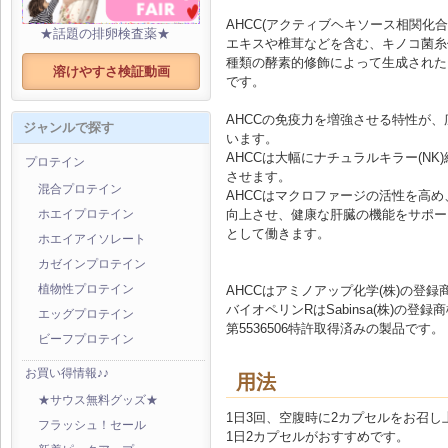
AHCC(アクティブヘキソース相関化
★話題の排卵検査薬★
エキスや椎茸などを含む、キノコ菌糸
種類の酵素的修飾によって生成された
溶けやすさ検証動画
です。
AHCCの免疫力を増強させる特性が
ジャンルで探す
います。
AHCCは大幅にナチュラルキラー(NK
プロテイン
させます。
混合プロテイン
AHCCはマクロファージの活性を高
向上させ、健康な肝臓の機能をサポー
ホエイプロテイン
として働きます。
ホエイアイソレート
カゼインプロテイン
AHCCはアミノアップ化学(株)の登録
植物性プロテイン
バイオペリンRはSabinsa(株)の登
エッグプロテイン
第5536506特許取得済みの製品です。
ビーフプロテイン
お買い得情報♪♪
用法
★サウス無料グッズ★
1日3回、空腹時に2カプセルをお召し
フラッシュ！セール
1日2カプセルがおすすめです。