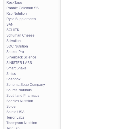
RockTape
Ronnie Coleman SS
Rsp Nutrition
Ryse Supplements
SAN
SCHIEK
Schuman Cheese
Scivation
SDC Nutrition
Shaker Pro
Silverback Science
SINISTER LABS
Smart Shake
Smiss
Soapbox
Sonoma Soap Company
Source Naturals
Southland Pharmacy
Species Nutrition
Spider
Spinto USA
Terror Labz
Thompson Nutrition
TwinLab