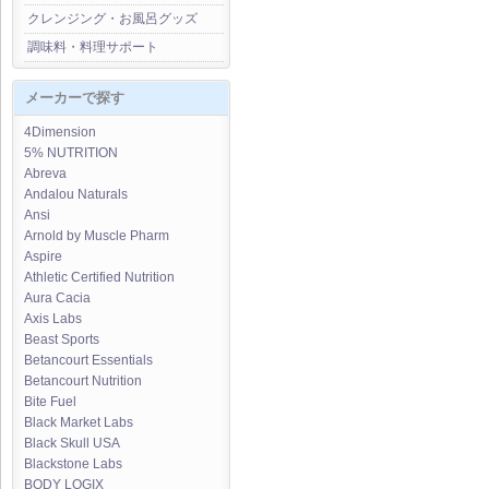
クレンジング・お風呂グッズ
調味料・料理サポート
メーカーで探す
4Dimension
5% NUTRITION
Abreva
Andalou Naturals
Ansi
Arnold by Muscle Pharm
Aspire
Athletic Certified Nutrition
Aura Cacia
Axis Labs
Beast Sports
Betancourt Essentials
Betancourt Nutrition
Bite Fuel
Black Market Labs
Black Skull USA
Blackstone Labs
BODY LOGIX