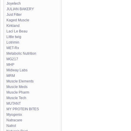
Joyetech
JULIAN BAKERY
Just Fitter
Kaged Muscle
Kirkland
Laci Le Beau
Little twig
Lotrimin
MET-Rx
Metabolic Nutrition
MG217
MHP
Midway Labs
MRM
Muscle Elements
Muscle Meds
Muscle Pharm
Muscle Tech
MUTANT
MY PROTEIN BITES
Myogenix
Natracare
Natrol