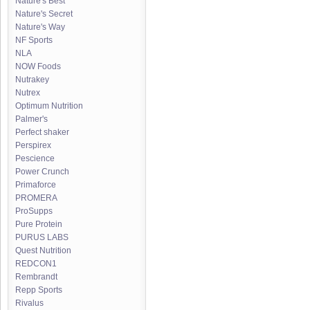
Nature's Best
Nature's Secret
Nature's Way
NF Sports
NLA
NOW Foods
Nutrakey
Nutrex
Optimum Nutrition
Palmer's
Perfect shaker
Perspirex
Pescience
Power Crunch
Primaforce
PROMERA
ProSupps
Pure Protein
PURUS LABS
Quest Nutrition
REDCON1
Rembrandt
Repp Sports
Rivalus