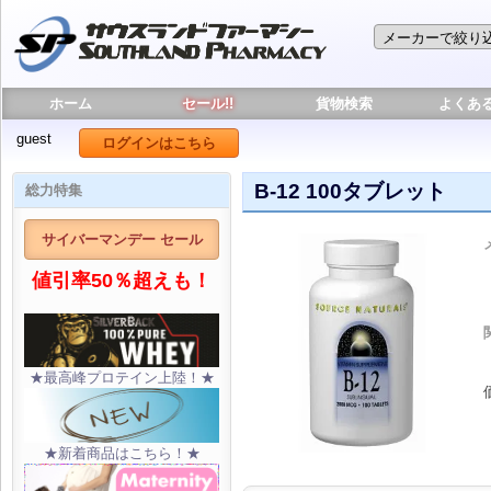
ホーム
セール!!
貨物検索
よくあ
guest
ログインはこちら
B-12 100タブレット
総力特集
サイバーマンデー セール
値引率50％超えも！
★最高峰プロテイン上陸！★
★新着商品はこちら！★