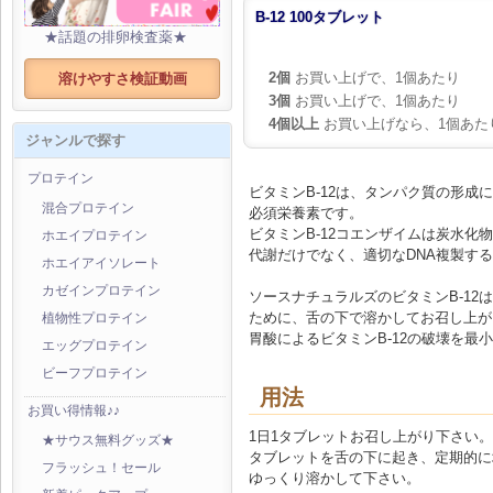
B-12 100タブレット
★話題の排卵検査薬★
2個
お買い上げで、1個あたり
溶けやすさ検証動画
3個
お買い上げで、1個あたり
4個以上
お買い上げなら、1個あた
ジャンルで探す
プロテイン
ビタミンB-12は、タンパク質の形成
混合プロテイン
必須栄養素です。
ビタミンB-12コエンザイムは炭水化
ホエイプロテイン
代謝だけでなく、適切なDNA複製す
ホエイアイソレート
カゼインプロテイン
ソースナチュラルズのビタミンB-12
ために、舌の下で溶かしてお召し上が
植物性プロテイン
胃酸によるビタミンB-12の破壊を最
エッグプロテイン
ビーフプロテイン
用法
お買い得情報♪♪
1日1タブレットお召し上がり下さい。
★サウス無料グッズ★
タブレットを舌の下に起き、定期的に
フラッシュ！セール
ゆっくり溶かして下さい。