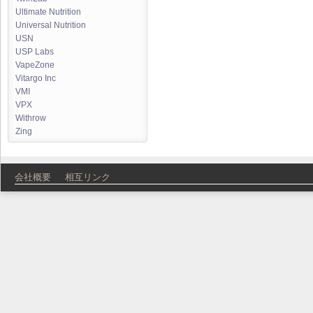
Ultimate Nutrition
Universal Nutrition
USN
USP Labs
VapeZone
Vitargo Inc
VMI
VPX
Withrow
Zing
会社概要
相互リンク