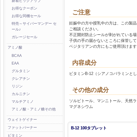
新着ピックアップ
お得なクーポン
ご注意
お得な同梱セール
妊娠中の方や授乳中の方は、この製品
特売～サイバーマンデー セ
ご相談ください。
ール♪
不正開封防止シールが剥がれている場
ガレージセール
子供の手の届かないところに保管して
ベジタリアンの方にもご使用頂けます
アミノ酸
BCAA
内容成分
EAA
グルタミン
ビタミンB-12（シアノコバラミンとして）2
クレアチン
リジン
その他の成分
カルニチン
ソルビトール、マンニトール、天然ラ
マルチアミノ
マグネシウム
アミノ酸・アミノ糖その他
ウェイトゲイナー
ファットバーナー
B-12 100タブレット
ビタミン