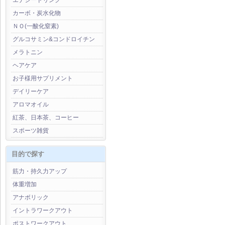
エナジードリンク
カーボ・炭水化物
ＮＯ(一酸化窒素)
グルコサミン&コンドロイチン
メラトニン
ヘアケア
お子様用サプリメント
デイリーケア
アロマオイル
紅茶、日本茶、コーヒー
スポーツ雑貨
目的で探す
筋力・持久力アップ
体重増加
アナボリック
イントラワークアウト
ポストワークアウト