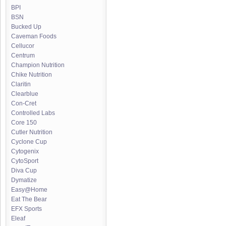
BPI
BSN
Bucked Up
Caveman Foods
Cellucor
Centrum
Champion Nutrition
Chike Nutrition
Claritin
Clearblue
Con-Cret
Controlled Labs
Core 150
Cutler Nutrition
Cyclone Cup
Cytogenix
CytoSport
Diva Cup
Dymatize
Easy@Home
Eat The Bear
EFX Sports
Eleaf