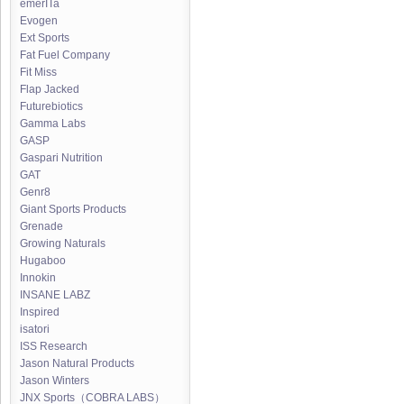
emerITa
Evogen
Ext Sports
Fat Fuel Company
Fit Miss
Flap Jacked
Futurebiotics
Gamma Labs
GASP
Gaspari Nutrition
GAT
Genr8
Giant Sports Products
Grenade
Growing Naturals
Hugaboo
Innokin
INSANE LABZ
Inspired
isatori
ISS Research
Jason Natural Products
Jason Winters
JNX Sports（COBRA LABS）