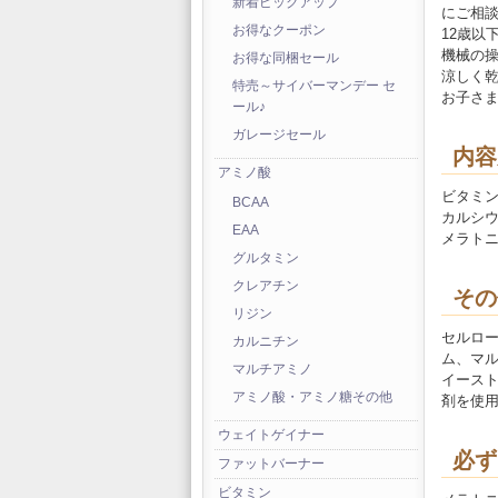
新着ピックアップ
にご相
お得なクーポン
12歳以
機械の
お得な同梱セール
涼しく
特売～サイバーマンデー セ
お子さ
ール♪
ガレージセール
内容
アミノ酸
ビタミン
BCAA
カルシウム
EAA
メラトニン
グルタミン
クレアチン
その
リジン
セルロ
カルニチン
ム、マ
マルチアミノ
イース
アミノ酸・アミノ糖その他
剤を使
ウェイトゲイナー
必ず
ファットバーナー
ビタミン