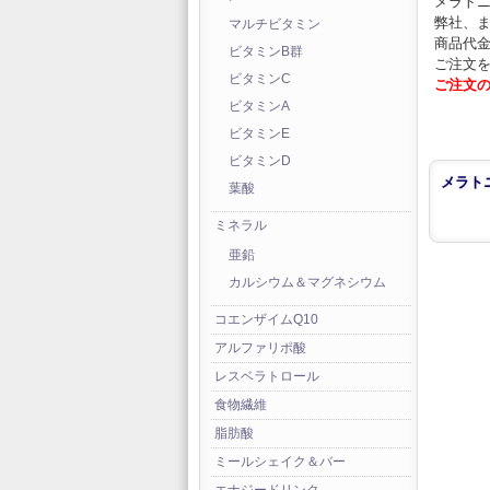
メラトニ
弊社、
マルチビタミン
商品代
ビタミンB群
ご注文
ビタミンC
ご注文
ビタミンA
ビタミンE
ビタミンD
メラトニ
葉酸
ミネラル
亜鉛
カルシウム＆マグネシウム
コエンザイムQ10
アルファリポ酸
レスベラトロール
食物繊維
脂肪酸
ミールシェイク＆バー