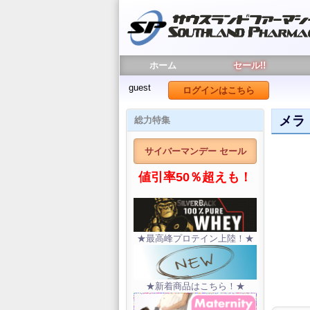
ホーム
セール!!
guest
ログインはこちら
メラト
総力特集
サイバーマンデー セール
値引率50％超えも！
★最高峰プロテイン上陸！★
★新着商品はこちら！★