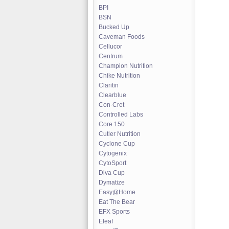
BPI
BSN
Bucked Up
Caveman Foods
Cellucor
Centrum
Champion Nutrition
Chike Nutrition
Claritin
Clearblue
Con-Cret
Controlled Labs
Core 150
Cutler Nutrition
Cyclone Cup
Cytogenix
CytoSport
Diva Cup
Dymatize
Easy@Home
Eat The Bear
EFX Sports
Eleaf