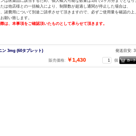
ンは医薬品に該当するため、個人輸入可能な数量は1回で2ヶ月分までとなり
または他店様との一括輸入により、制限数が超過し通関が停止した場合は、
金、諸費用について別途ご請求させて頂きますので、必ずご使用量を確認の上
をお願い致します。
の際は、本事項をご確認頂いたものとして承らせて頂きます。
ン 3mg (60タブレット)
発送目安: 
￥1,430
販売価格:
個