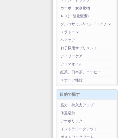
エナジードリンク
カーボ・炭水化物
ＮＯ(一酸化窒素)
グルコサミン&コンドロイチン
メラトニン
ヘアケア
お子様用サプリメント
デイリーケア
アロマオイル
紅茶、日本茶、コーヒー
スポーツ雑貨
目的で探す
筋力・持久力アップ
体重増加
アナボリック
イントラワークアウト
ポストワークアウト