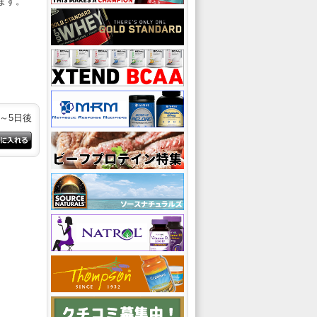
ます。
、
3～5日後