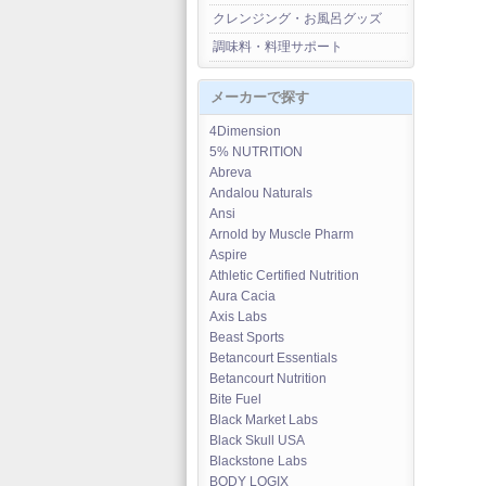
クレンジング・お風呂グッズ
調味料・料理サポート
メーカーで探す
4Dimension
5% NUTRITION
Abreva
Andalou Naturals
Ansi
Arnold by Muscle Pharm
Aspire
Athletic Certified Nutrition
Aura Cacia
Axis Labs
Beast Sports
Betancourt Essentials
Betancourt Nutrition
Bite Fuel
Black Market Labs
Black Skull USA
Blackstone Labs
BODY LOGIX