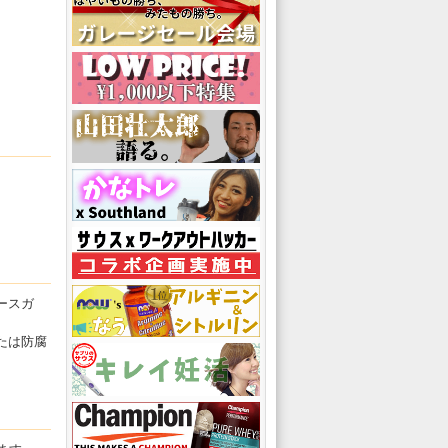
ースガ
たは防腐