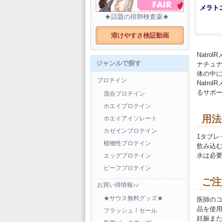
メラトニ
★話題の排卵検査薬★
溶けやすさ検証動画
Natr
ジャンルで探す
ナチュ
体の中
プロテイン
Natr
るサポ
混合プロテイン
ホエイプロテイン
用法
ホエイアイソレート
カゼインプロテイン
1タブレ
植物性プロテイン
飲み込
水は必
エッグプロテイン
ビーフプロテイン
ご注
お買い得情報♪♪
★サウス無料グッズ★
医師の
品を使
フラッシュ！セール
妊娠ま