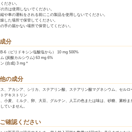
談ください。
下の方は使用しないでください。
操縦や車の運転をされる前にこの製品を使用しないでください。
乾燥した場所で保管してください。
まの手の届かない場所で保管してください。
成分
B-6（ピリドキシン塩酸塩から） 10 mg 500%
 (炭酸カルシウム) 63 mg 6%
 (合成) 3 mg *
他の成分
ース、アカシア、シリカ、ステアリン酸、ステアリン酸マグネシウム、セルロ
ルトデキストリン
ト、小麦、ミルク、卵、大豆、グルテン、人工の色または味は、砂糖、澱粉ま
用していません。
ご確認ください