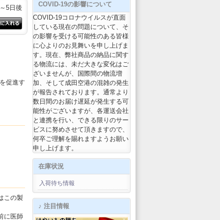
COVID-19の影響について
3～5日後
COVID-19コロナウイルスが直面
している現在の問題について、そ
の影響を受ける可能性のある皆様
に心よりのお見舞いを申し上げま
す。現在、弊社商品の納品に関す
る物流には、未だ大きな変化はご
ざいませんが、国際間の物流増
康を促進す
加、そして成田空港の混雑の発生
が報告されております。通常より
数日間のお届け遅延が発生する可
能性がございますが、各運送会社
と連携を行い、できる限りのサー
ビスに努めさせて頂きますので、
何卒ご理解を賜れますようお願い
申し上げます。
在庫状況
入荷待ち情報
はこの製
♪ 注目情報
前に医師