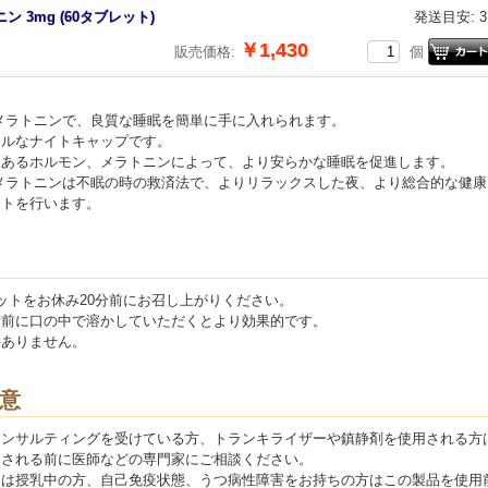
ン 3mg (60タブレット)
発送目安: 
￥1,430
販売価格:
個
olRメラトニンで、良質な睡眠を簡単に手に入れられます。
ナルなナイトキャップです。
にあるホルモン、メラトニンによって、より安らかな睡眠を促進します。
olRメラトニンは不眠の時の救済法で、よりリラックスした夜、より総合的な健
ートを行います。
ットをお休み20分前にお召し上がりください。
む前に口の中で溶かしていただくとより効果的です。
要ありません。
意
コンサルティングを受けている方、トランキライザーや鎮静剤を使用される方
用される前に医師などの専門家にご相談ください。
たは授乳中の方、自己免疫状態、うつ病性障害をお持ちの方はこの製品を使用