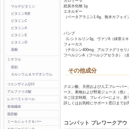
カロリー 0
総炭水化物 1g
マルチビタミン
エネルギー
ビタミンB群
（ベータアラニン1.6g、無水カフェイン
ビタミンC
ビタミンA
パンプ
ビタミンE
（L-シトルリン3g、ヴァソ6（緑茶エキ
ビタミンD
フォーカス
（チロシン400mg、アルファグリセリル
葉酸
フペルジンA（フペルジアセラタ）（全
ミネラル
亜鉛
その他成分
カルシウム＆マグネシウム
コエンザイムQ10
クエン酸、天然および人工フレーバー
アルファリポ酸
ース、果物および野菜ジュース（色）
※ご注文時期、フレイバーにより、若
レスベラトロール
詳しくはお気軽にサポート窓口までお
食物繊維
脂肪酸
ミールシェイク＆バー
コンバット プレワークアウト