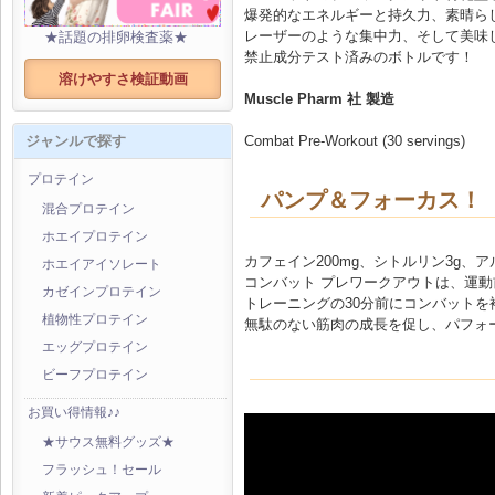
爆発的なエネルギーと持久力、素晴ら
レーザーのような集中力、そして美味
★話題の排卵検査薬★
禁止成分テスト済みのボトルです！
溶けやすさ検証動画
Muscle Pharm 社 製造
Combat Pre-Workout (30 servings)
ジャンルで探す
プロテイン
パンプ＆フォーカス！
混合プロテイン
ホエイプロテイン
カフェイン200mg、シトルリン3g、アル
ホエイアイソレート
コンバット プレワークアウトは、運
カゼインプロテイン
トレーニングの30分前にコンバット
植物性プロテイン
無駄のない筋肉の成長を促し、パフォ
エッグプロテイン
ビーフプロテイン
お買い得情報♪♪
★サウス無料グッズ★
フラッシュ！セール