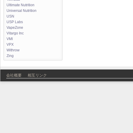
Ultimate Nutrition
Universal Nutrition
USN
USP Labs
VapeZone
Vitargo Inc
VMI
VPX
Withrow
Zing
会社概要
相互リンク