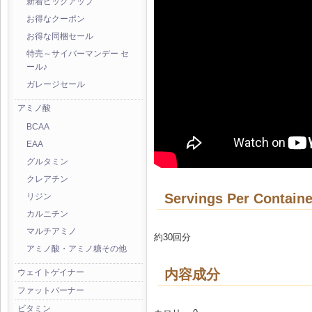
新着ピックアップ
お得なクーポン
お得な同梱セール
特売～サイバーマンデー セ
ール♪
ガレージセール
アミノ酸
BCAA
EAA
グルタミン
クレアチン
Servings Per Containe
リジン
カルニチン
マルチアミノ
約30回分
アミノ酸・アミノ糖その他
内容成分
ウェイトゲイナー
ファットバーナー
ビタミン