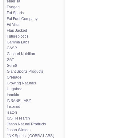
emerITa
Evogen
Ext Sports
Fat Fuel Company
Fit Miss
Flap Jacked
Futurebiotics
Gamma Labs
GASP
Gaspari Nutrition
GAT
Genr8
Giant Sports Products
Grenade
Growing Naturals
Hugaboo
Innokin
INSANE LABZ
Inspired
isatori
ISS Research
Jason Natural Products
Jason Winters
JNX Sports（COBRA LABS）