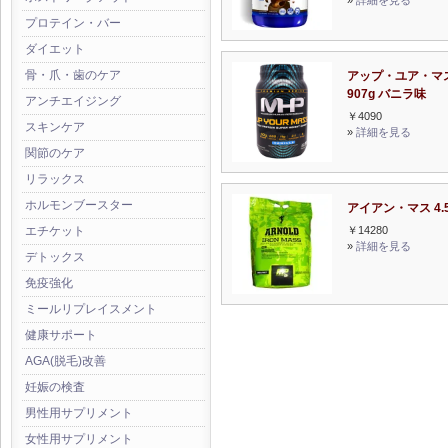
»
詳細を見る
プロテイン・バー
ダイエット
骨・爪・歯のケア
アップ・ユア・マ
907g バニラ味
アンチエイジング
￥4090
スキンケア
»
詳細を見る
関節のケア
リラックス
ホルモンブースター
アイアン・マス 4.5
￥14280
エチケット
»
詳細を見る
デトックス
免疫強化
ミールリプレイスメント
健康サポート
AGA(脱毛)改善
妊娠の検査
男性用サプリメント
女性用サプリメント