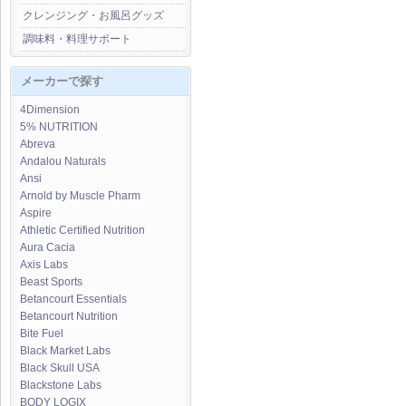
クレンジング・お風呂グッズ
調味料・料理サポート
メーカーで探す
4Dimension
5% NUTRITION
Abreva
Andalou Naturals
Ansi
Arnold by Muscle Pharm
Aspire
Athletic Certified Nutrition
Aura Cacia
Axis Labs
Beast Sports
Betancourt Essentials
Betancourt Nutrition
Bite Fuel
Black Market Labs
Black Skull USA
Blackstone Labs
BODY LOGIX