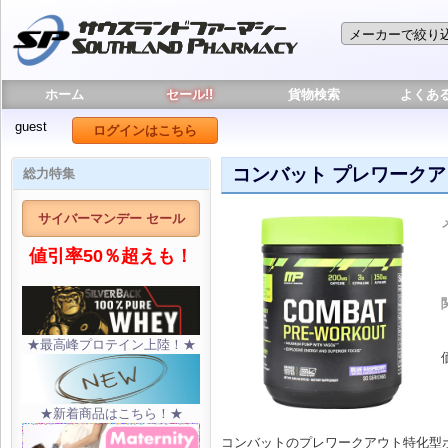
ホーム
セール!!
貨物検索
よくあ
guest
ログインはこちら
コンバット プレワークア
総力特集
サイバーマンデー セール
値引率50％超えも！
★最高峰プロテイン上陸！★
★新着商品はこちら！★
コンバットのプレワークアウト特化型