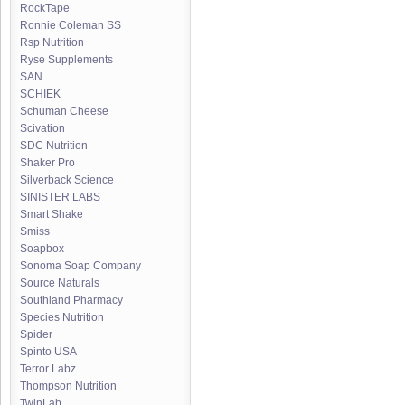
RockTape
Ronnie Coleman SS
Rsp Nutrition
Ryse Supplements
SAN
SCHIEK
Schuman Cheese
Scivation
SDC Nutrition
Shaker Pro
Silverback Science
SINISTER LABS
Smart Shake
Smiss
Soapbox
Sonoma Soap Company
Source Naturals
Southland Pharmacy
Species Nutrition
Spider
Spinto USA
Terror Labz
Thompson Nutrition
TwinLab