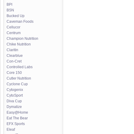
BPI
BSN
Bucked Up
Caveman Foods
Cellucor
Centrum
Champion Nutrition
Chike Nutrition
Claritin
Clearblue
Con-Cret
Controlled Labs
Core 150
Cutler Nutrition
Cyclone Cup
Cytogenix
CytoSport
Diva Cup
Dymatize
Easy@Home
Eat The Bear
EFX Sports
Eleaf