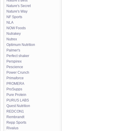
Nature's Best
Nature's Secret
Nature's Way
NF Sports
NLA
NOW Foods
Nutrakey
Nutrex
Optimum Nutrition
Palmer's
Perfect shaker
Perspirex
Pescience
Power Crunch
Primaforce
PROMERA
ProSupps
Pure Protein
PURUS LABS
Quest Nutrition
REDCON1
Rembrandt
Repp Sports
Rivalus