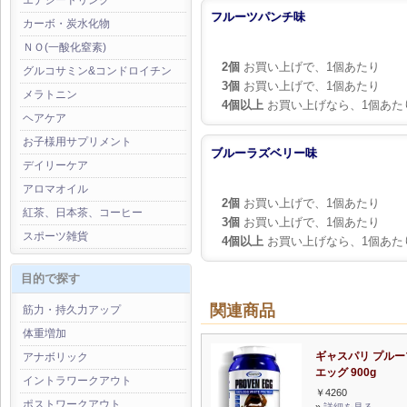
エナジードリンク
フルーツパンチ味
カーボ・炭水化物
ＮＯ(一酸化窒素)
2個
お買い上げで、1個あたり
グルコサミン&コンドロイチン
3個
お買い上げで、1個あたり
メラトニン
4個以上
お買い上げなら、1個あた
ヘアケア
お子様用サプリメント
ブルーラズベリー味
デイリーケア
アロマオイル
2個
お買い上げで、1個あたり
紅茶、日本茶、コーヒー
3個
お買い上げで、1個あたり
スポーツ雑貨
4個以上
お買い上げなら、1個あた
目的で探す
関連商品
筋力・持久力アップ
体重増加
ギャスパリ プルー
アナボリック
エッグ 900g
イントラワークアウト
￥4260
ポストワークアウト