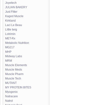
Joyetech
JULIAN BAKERY
Just Fitter
Kaged Muscle
Kirkland
Laci Le Beau
Little twig
Lotrimin
MET-Rx
Metabolic Nutrition
MG217
MHP
Midway Labs
MRM
Muscle Elements
Muscle Meds
Muscle Pharm
Muscle Tech
MUTANT
MY PROTEIN BITES
Myogenix
Natracare
Natrol