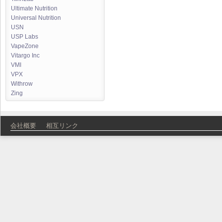
Ultimate Nutrition
Universal Nutrition
USN
USP Labs
VapeZone
Vitargo Inc
VMI
VPX
Withrow
Zing
会社概要
相互リンク