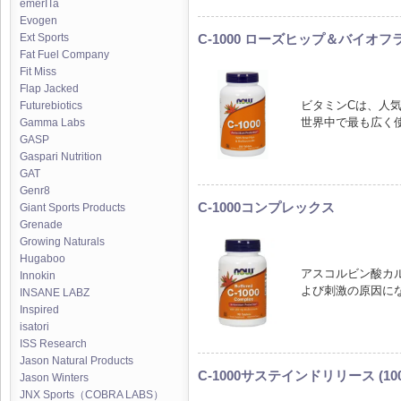
emerITa
Evogen
C-1000 ローズヒップ＆バイオ
Ext Sports
Fat Fuel Company
Fit Miss
Flap Jacked
ビタミンCは、人
Futurebiotics
世界中で最も広く
Gamma Labs
GASP
Gaspari Nutrition
GAT
Genr8
C-1000コンプレックス
Giant Sports Products
Grenade
Growing Naturals
Hugaboo
アスコルビン酸カ
Innokin
よび刺激の原因に
INSANE LABZ
Inspired
isatori
ISS Research
Jason Natural Products
C-1000サステインドリリース (1
Jason Winters
JNX Sports（COBRA LABS）