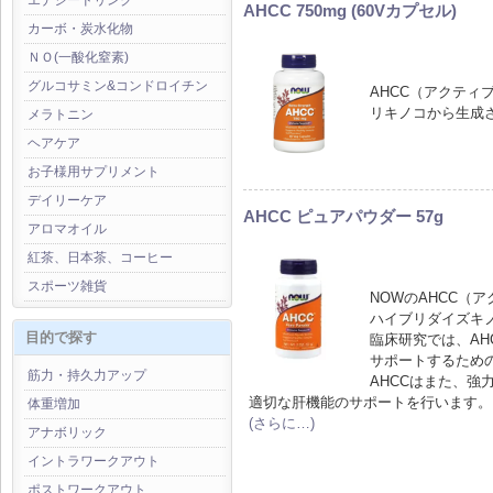
エナジードリンク
AHCC 750mg (60Vカプセル)
カーボ・炭水化物
ＮＯ(一酸化窒素)
グルコサミン&コンドロイチン
AHCC（アクテ
リキノコから生成
メラトニン
ヘアケア
お子様用サプリメント
デイリーケア
AHCC ピュアパウダー 57g
アロマオイル
紅茶、日本茶、コーヒー
スポーツ雑貨
NOWのAHCC（
ハイブリダイズキ
目的で探す
臨床研究では、AH
サポートするため
筋力・持久力アップ
AHCCはまた、強
適切な肝機能のサポートを行います。
体重増加
(さらに…)
アナボリック
イントラワークアウト
ポストワークアウト