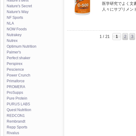
Nature's Best
医学研究でよく文
Nature's Secret
人々にサプリメン
Nature's Way
NF Sports
NLA
NOW Foods
Nutrakey
1 / 21
1
2
3
Nutrex
Optimum Nutrition
Palmer's
Perfect shaker
Perspirex
Pescience
Power Crunch
Primaforce
PROMERA
ProSupps
Pure Protein
PURUS LABS
Quest Nutrition
REDCON1
Rembrandt
Repp Sports
Rivalus