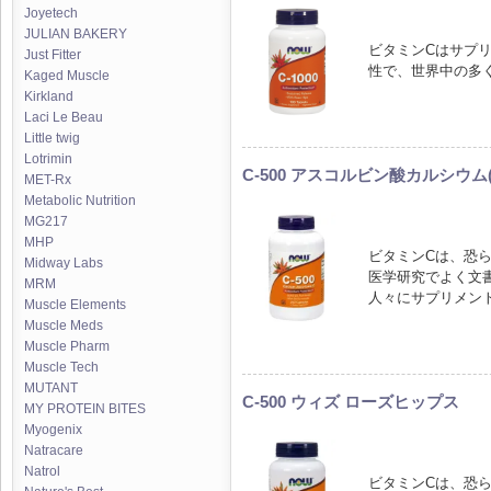
Joyetech
JULIAN BAKERY
ビタミンCはサプ
Just Fitter
性で、世界中の多
Kaged Muscle
Kirkland
Laci Le Beau
Little twig
Lotrimin
C-500 アスコルビン酸カルシウム(
MET-Rx
Metabolic Nutrition
MG217
MHP
ビタミンCは、恐
Midway Labs
医学研究でよく文
MRM
人々にサプリメン
Muscle Elements
Muscle Meds
Muscle Pharm
Muscle Tech
MUTANT
C-500 ウィズ ローズヒップス
MY PROTEIN BITES
Myogenix
Natracare
Natrol
ビタミンCは、恐