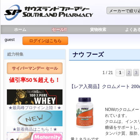
ホーム
セール!!
貨物検索
よくあ
guest
ログインはこちら
ナウ フーズ
総力特集
サイバーマンデー セール
1 / 21
1
2
3
値引率50％超えも！
【レア入荷品】クロムメート 200m
★最高峰プロテイン上陸！★
NOWのクロムメ
れています。
クロムは、インス
糖値をサポートし
★新着商品はこちら！★
タンパク質、脂肪
量ミネラルです。