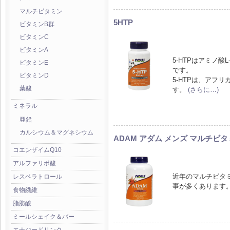
マルチビタミン
5HTP
ビタミンB群
ビタミンC
ビタミンA
5-HTPはアミノ
ビタミンE
です。
ビタミンD
5-HTPは、アフリ
葉酸
す。
(さらに…)
ミネラル
亜鉛
カルシウム＆マグネシウム
ADAM アダム メンズ マルチビ
コエンザイムQ10
アルファリポ酸
近年のマルチビタ
レスベラトロール
事が多くあります
食物繊維
脂肪酸
ミールシェイク＆バー