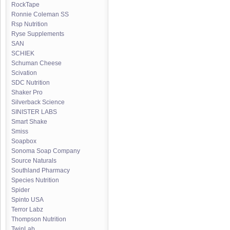
RockTape
Ronnie Coleman SS
Rsp Nutrition
Ryse Supplements
SAN
SCHIEK
Schuman Cheese
Scivation
SDC Nutrition
Shaker Pro
Silverback Science
SINISTER LABS
Smart Shake
Smiss
Soapbox
Sonoma Soap Company
Source Naturals
Southland Pharmacy
Species Nutrition
Spider
Spinto USA
Terror Labz
Thompson Nutrition
TwinLab