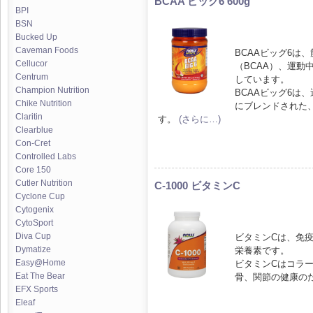
BCAA ビッグ6 600g
BPI
BSN
Bucked Up
Caveman Foods
BCAAビッグ6は
Cellucor
（BCAA）、運
Centrum
しています。
Champion Nutrition
BCAAビッグ6は
Chike Nutrition
にブレンドされた
Claritin
す。
(さらに…)
Clearblue
Con-Cret
Controlled Labs
Core 150
Cutler Nutrition
C-1000 ビタミンC
Cyclone Cup
Cytogenix
CytoSport
Diva Cup
ビタミンCは、免
Dymatize
栄養素です。
Easy@Home
ビタミンCはコラー
Eat The Bear
骨、関節の健康の
EFX Sports
Eleaf