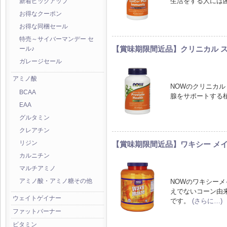
生活をする人には
新着ピックアップ
お得なクーポン
お得な同梱セール
特売～サイバーマンデー セ
【賞味期限間近品】クリニカル ス
ール♪
ガレージセール
アミノ酸
NOWのクリニカ
BCAA
腺をサポートする
EAA
グルタミン
クレアチン
【賞味期限間近品】ワキシー メイズ (5
リジン
カルニチン
マルチアミノ
NOWのワキシー
アミノ酸・アミノ糖その他
えでないコーン由
ウェイトゲイナー
です。
(さらに…)
ファットバーナー
ビタミン