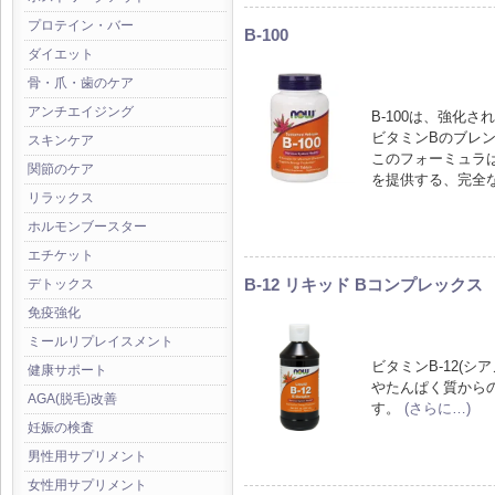
プロテイン・バー
B-100
ダイエット
骨・爪・歯のケア
アンチエイジング
B-100は、強化
ビタミンBのブレ
スキンケア
このフォーミュラ
関節のケア
を提供する、完全
リラックス
ホルモンブースター
エチケット
B-12 リキッド Bコンプレックス
デトックス
免疫強化
ミールリプレイスメント
ビタミンB-12(
健康サポート
やたんぱく質から
AGA(脱毛)改善
す。
(さらに…)
妊娠の検査
男性用サプリメント
女性用サプリメント