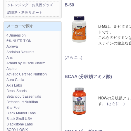
B-50
クレンジング・お風呂グッズ
調味料・料理サポート
メーカーで探す
B-50は、B-ビ
トです。
4Dimension
これらのビタミン
5% NUTRITION
ステインの健全な
Abreva
Andalou Naturals
(さらに…)
Ansi
Arnold by Muscle Pharm
Aspire
Athletic Certified Nutrition
BCAA (分岐鎖アミノ酸)
Aura Cacia
Axis Labs
Beast Sports
Betancourt Essentials
NOWの分岐鎖アミ
Betancourt Nutrition
す。
(さらに…)
Bite Fuel
Black Market Labs
Black Skull USA
Blackstone Labs
BODY LOGIX