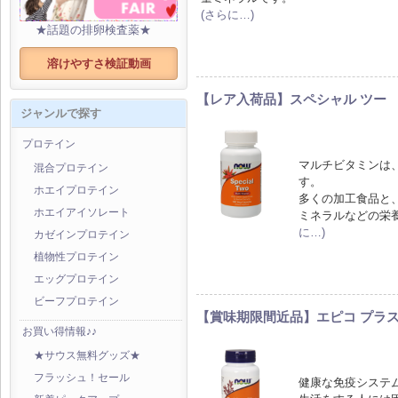
(さらに…)
★話題の排卵検査薬★
溶けやすさ検証動画
【レア入荷品】スペシャル ツー
ジャンルで探す
プロテイン
マルチビタミンは
混合プロテイン
す。
ホエイプロテイン
多くの加工食品と
ホエイアイソレート
ミネラルなどの栄
に…)
カゼインプロテイン
植物性プロテイン
エッグプロテイン
ビーフプロテイン
【賞味期限間近品】エピコ プラス 
お買い得情報♪♪
★サウス無料グッズ★
フラッシュ！セール
健康な免疫システ