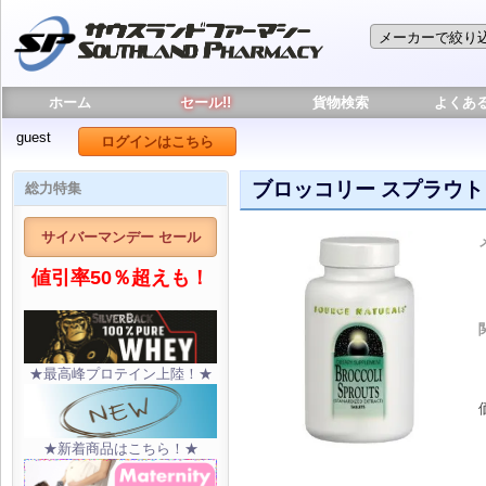
ホーム
セール!!
貨物検索
よくあ
guest
ログインはこちら
ブロッコリー スプラウト
総力特集
サイバーマンデー セール
値引率50％超えも！
★最高峰プロテイン上陸！★
★新着商品はこちら！★