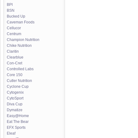
BPI
BSN
Bucked Up
Caveman Foods
Cellucor
Centrum
Champion Nutrition
Chike Nutrition
Claritin
Clearblue
Con-Cret
Controlled Labs
Core 150
Cutler Nutrition
Cyclone Cup
Cytogenix
CytoSport
Diva Cup
Dymatize
Easy@Home
Eat The Bear
EFX Sports
Eleaf