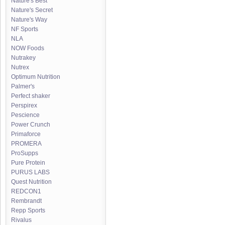
Nature's Best
Nature's Secret
Nature's Way
NF Sports
NLA
NOW Foods
Nutrakey
Nutrex
Optimum Nutrition
Palmer's
Perfect shaker
Perspirex
Pescience
Power Crunch
Primaforce
PROMERA
ProSupps
Pure Protein
PURUS LABS
Quest Nutrition
REDCON1
Rembrandt
Repp Sports
Rivalus