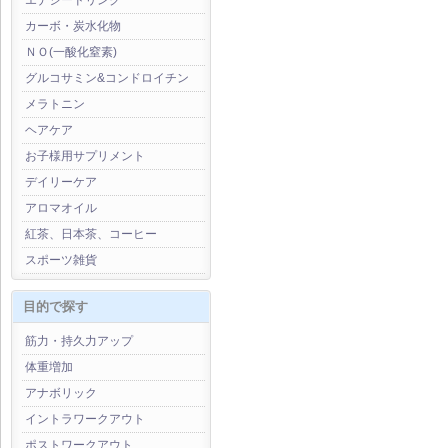
エナジードリンク
カーボ・炭水化物
ＮＯ(一酸化窒素)
グルコサミン&コンドロイチン
メラトニン
ヘアケア
お子様用サプリメント
デイリーケア
アロマオイル
紅茶、日本茶、コーヒー
スポーツ雑貨
目的で探す
筋力・持久力アップ
体重増加
アナボリック
イントラワークアウト
ポストワークアウト