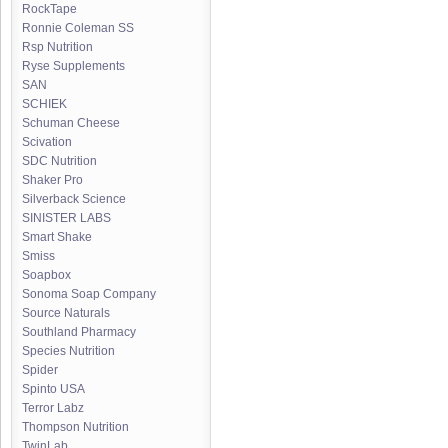
RockTape
Ronnie Coleman SS
Rsp Nutrition
Ryse Supplements
SAN
SCHIEK
Schuman Cheese
Scivation
SDC Nutrition
Shaker Pro
Silverback Science
SINISTER LABS
Smart Shake
Smiss
Soapbox
Sonoma Soap Company
Source Naturals
Southland Pharmacy
Species Nutrition
Spider
Spinto USA
Terror Labz
Thompson Nutrition
TwinLab