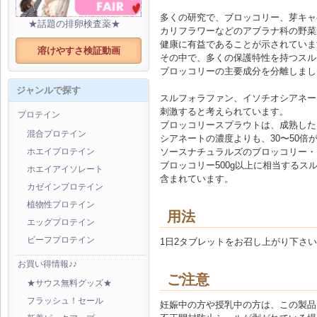
多くの研究で、ブロッコリー、芽キャ
★話題の排卵検査薬★
カリフラワーなどのアブラナ科の野菜
健康に有益であることが示されていま
溶けやすさ検証動画
その中で、多くの保護特性を持つスル
ブロッコリーの主要成分を分離しまし
ジャンルで探す
スルフォラファン、イソチオシアネー
刺激すると考えられています。
プロテイン
ブロッコリースプラウトは、成熟した
混合プロテイン
シアネートの濃度よりも、30〜50倍
ソースナチュラルズのブロッコリー・
ホエイプロテイン
ブロッコリー500g以上に相当するスルフ
ホエイアイソレート
含まれています。
カゼインプロテイン
植物性プロテイン
用法
エッグプロテイン
ビーフプロテイン
1日2タブレットをお召し上がり下さ
お買い得情報♪♪
ご注意
★サウス無料グッズ★
フラッシュ！セール
妊娠中の方や授乳中の方は、この製品