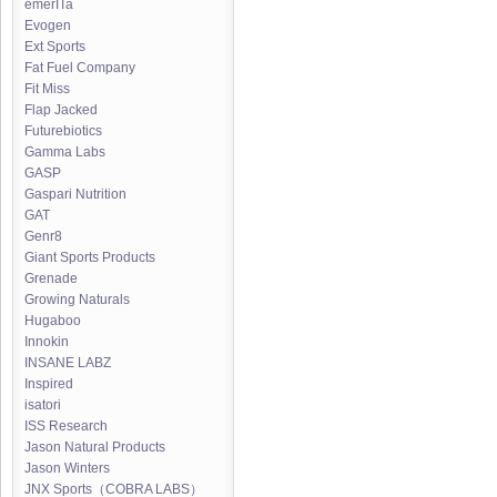
emerITa
Evogen
Ext Sports
Fat Fuel Company
Fit Miss
Flap Jacked
Futurebiotics
Gamma Labs
GASP
Gaspari Nutrition
GAT
Genr8
Giant Sports Products
Grenade
Growing Naturals
Hugaboo
Innokin
INSANE LABZ
Inspired
isatori
ISS Research
Jason Natural Products
Jason Winters
JNX Sports（COBRA LABS）