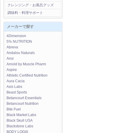
クレンジング・お風呂グッズ
調味料・料理サポート
メーカーで探す
4Dimension
5% NUTRITION
Abreva
Andalou Naturals
Ansi
Arnold by Muscle Pharm
Aspire
Athletic Certified Nutrition
Aura Cacia
Axis Labs
Beast Sports
Betancourt Essentials
Betancourt Nutrition
Bite Fuel
Black Market Labs
Black Skull USA
Blackstone Labs
BODY LOGIX