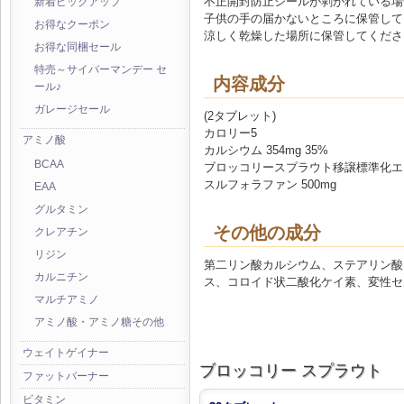
不正開封防止シールが剥がれている場
新着ピックアップ
子供の手の届かないところに保管して
お得なクーポン
涼しく乾燥した場所に保管してくださ
お得な同梱セール
特売～サイバーマンデー セ
内容成分
ール♪
ガレージセール
(2タブレット)
カロリー5
アミノ酸
カルシウム 354mg 35%
BCAA
ブロッコリースプラウト移譲標準化エキス
スルフォラファン 500mg
EAA
グルタミン
その他の成分
クレアチン
リジン
第二リン酸カルシウム、ステアリン酸
カルニチン
ス、コロイド状二酸化ケイ素、変性セ
マルチアミノ
アミノ酸・アミノ糖その他
ウェイトゲイナー
ブロッコリー スプラウト
ファットバーナー
ビタミン