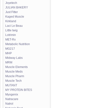
Joyetech
JULIAN BAKERY
Just Fitter
Kaged Muscle
Kirkland
Laci Le Beau
Little twig
Lotrimin
MET-Rx
Metabolic Nutrition
MG217
MHP
Midway Labs
MRM
Muscle Elements
Muscle Meds
Muscle Pharm
Muscle Tech
MUTANT
MY PROTEIN BITES
Myogenix
Natracare
Natrol