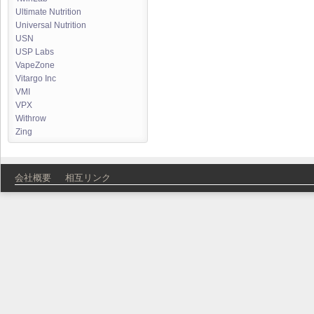
Ultimate Nutrition
Universal Nutrition
USN
USP Labs
VapeZone
Vitargo Inc
VMI
VPX
Withrow
Zing
会社概要
相互リンク