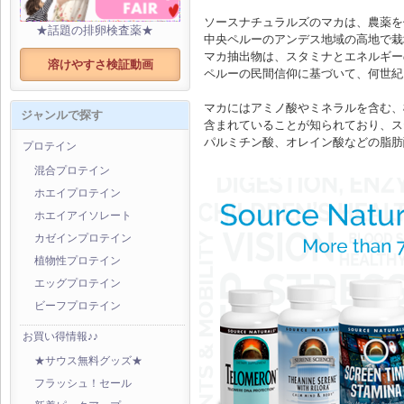
ソースナチュラルズのマカは、農薬を
★話題の排卵検査薬★
中央ペルーのアンデス地域の高地で栽
マカ抽出物は、スタミナとエネルギー
溶けやすさ検証動画
ペルーの民間信仰に基づいて、何世紀
マカにはアミノ酸やミネラルを含む、
ジャンルで探す
含まれていることが知られており、ス
パルミチン酸、オレイン酸などの脂肪
プロテイン
混合プロテイン
ホエイプロテイン
ホエイアイソレート
カゼインプロテイン
植物性プロテイン
エッグプロテイン
ビーフプロテイン
お買い得情報♪♪
★サウス無料グッズ★
フラッシュ！セール