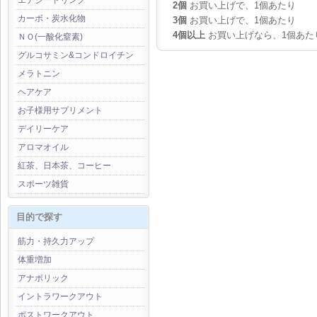
エナジードリンク
2個
お買い上げで、1個あたり
カーボ・炭水化物
3個
お買い上げで、1個あたり
4個以上
お買い上げなら、1個あた
ＮＯ(一酸化窒素)
グルコサミン&コンドロイチン
メラトニン
ヘアケア
お子様用サプリメント
デイリーケア
アロマオイル
紅茶、日本茶、コーヒー
スポーツ雑貨
目的で探す
筋力・持久力アップ
体重増加
アナボリック
イントラワークアウト
ポストワークアウト