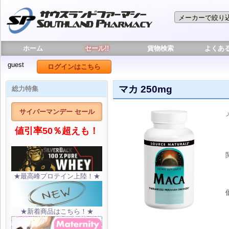
ホーム
セール!!
貨物検索
よくあ
guest
ログインはこちら
マカ 250mg
総力特集
サイバーマンデー セール
値引率50％超えも！
★最高峰プロテイン上陸！★
★新着商品はこちら！★