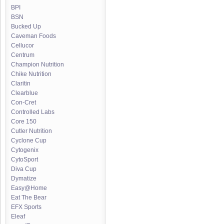
BPI
BSN
Bucked Up
Caveman Foods
Cellucor
Centrum
Champion Nutrition
Chike Nutrition
Claritin
Clearblue
Con-Cret
Controlled Labs
Core 150
Cutler Nutrition
Cyclone Cup
Cytogenix
CytoSport
Diva Cup
Dymatize
Easy@Home
Eat The Bear
EFX Sports
Eleaf