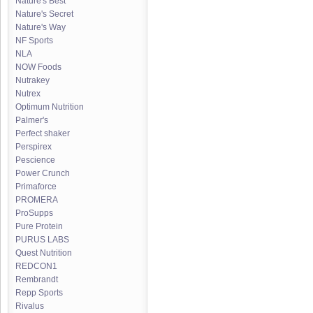
Nature's Best
Nature's Secret
Nature's Way
NF Sports
NLA
NOW Foods
Nutrakey
Nutrex
Optimum Nutrition
Palmer's
Perfect shaker
Perspirex
Pescience
Power Crunch
Primaforce
PROMERA
ProSupps
Pure Protein
PURUS LABS
Quest Nutrition
REDCON1
Rembrandt
Repp Sports
Rivalus