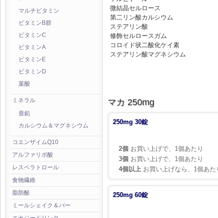
微結晶セルロース
マルチビタミン
第二リン酸カルシウム
ビタミンB群
ステアリン酸
ビタミンC
修飾セルロースガム
コロイド状二酸化ケイ素
ビタミンA
ステアリン酸マグネシウム
ビタミンE
ビタミンD
葉酸
ミネラル
マカ 250mg
亜鉛
250mg 30錠
カルシウム＆マグネシウム
コエンザイムQ10
2個
お買い上げで、1個あたり
アルファリポ酸
3個
お買い上げで、1個あたり
レスベラトロール
4個以上
お買い上げなら、1個あた
食物繊維
脂肪酸
250mg 60錠
ミールシェイク＆バー