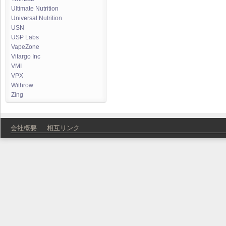
Ultimate Nutrition
Universal Nutrition
USN
USP Labs
VapeZone
Vitargo Inc
VMI
VPX
Withrow
Zing
会社概要
相互リンク