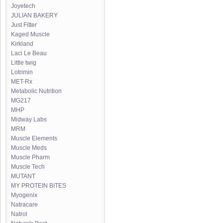
Joyetech
JULIAN BAKERY
Just Fitter
Kaged Muscle
Kirkland
Laci Le Beau
Little twig
Lotrimin
MET-Rx
Metabolic Nutrition
MG217
MHP
Midway Labs
MRM
Muscle Elements
Muscle Meds
Muscle Pharm
Muscle Tech
MUTANT
MY PROTEIN BITES
Myogenix
Natracare
Natrol