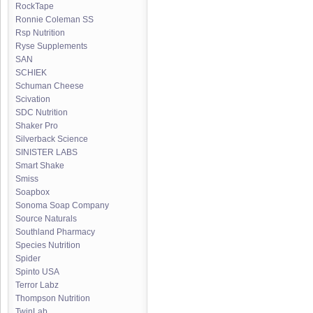
RockTape
Ronnie Coleman SS
Rsp Nutrition
Ryse Supplements
SAN
SCHIEK
Schuman Cheese
Scivation
SDC Nutrition
Shaker Pro
Silverback Science
SINISTER LABS
Smart Shake
Smiss
Soapbox
Sonoma Soap Company
Source Naturals
Southland Pharmacy
Species Nutrition
Spider
Spinto USA
Terror Labz
Thompson Nutrition
TwinLab