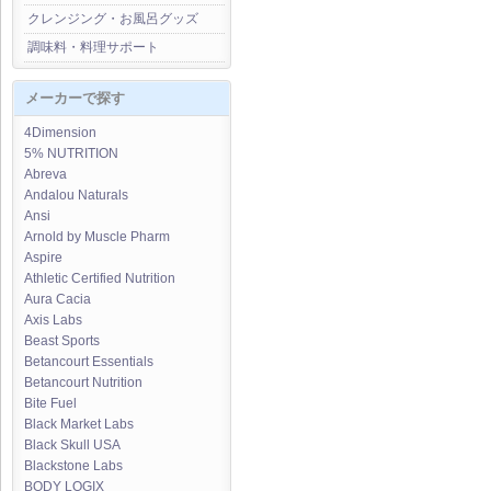
クレンジング・お風呂グッズ
調味料・料理サポート
メーカーで探す
4Dimension
5% NUTRITION
Abreva
Andalou Naturals
Ansi
Arnold by Muscle Pharm
Aspire
Athletic Certified Nutrition
Aura Cacia
Axis Labs
Beast Sports
Betancourt Essentials
Betancourt Nutrition
Bite Fuel
Black Market Labs
Black Skull USA
Blackstone Labs
BODY LOGIX