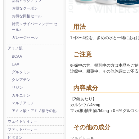
新着ピックアップ
お得なクーポン
お得な同梱セール
特売～サイバーマンデー セ
用法
ール♪
1日3〜4粒を、多めの水と一緒にお召
ガレージセール
アミノ酸
ご注意
BCAA
EAA
妊娠中の方、授乳中の方は本品をご使
診療中、服薬中、その他体調にご不安
グルタミン
クレアチン
内容成分
リジン
カルニチン
【3錠あたり】
マルチアミノ
カルシウム45mg
マカ(根)抽出物750mg（0.6％グル
アミノ酸・アミノ糖その他
ウェイトゲイナー
その他の成分
ファットバーナー
ビタミン
ソルビトール