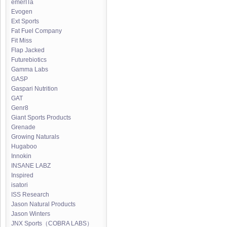
emerITa
Evogen
Ext Sports
Fat Fuel Company
Fit Miss
Flap Jacked
Futurebiotics
Gamma Labs
GASP
Gaspari Nutrition
GAT
Genr8
Giant Sports Products
Grenade
Growing Naturals
Hugaboo
Innokin
INSANE LABZ
Inspired
isatori
ISS Research
Jason Natural Products
Jason Winters
JNX Sports（COBRA LABS）