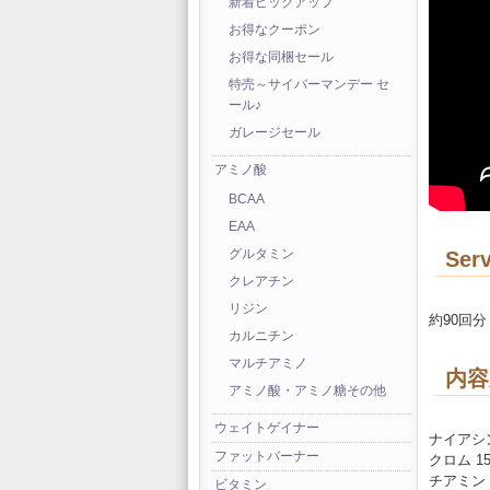
新着ピックアップ
お得なクーポン
お得な同梱セール
特売～サイバーマンデー セ
ール♪
ガレージセール
アミノ酸
BCAA
EAA
Serv
グルタミン
クレアチン
リジン
約90回分
カルニチン
マルチアミノ
内容
アミノ酸・アミノ糖その他
ウェイトゲイナー
ナイアシン
ファットバーナー
クロム 15
チアミン（
ビタミン