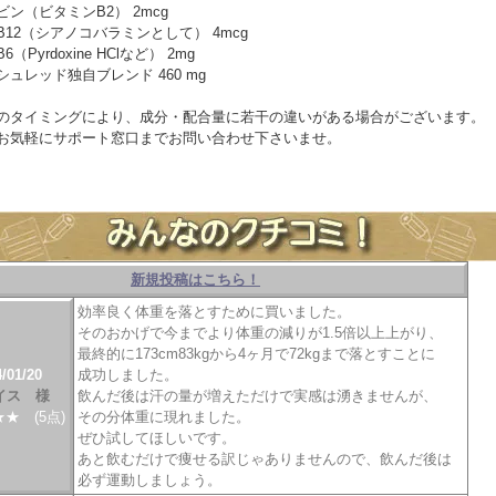
ン（ビタミンB2） 2mcg
12（シアノコバラミンとして） 4mcg
（Pyrdoxine HClなど） 2mg
ュレッド独自ブレンド 460 mg
のタイミングにより、成分・配合量に若干の違いがある場合がございます。
お気軽にサポート窓口までお問い合わせ下さいませ。
････････････････
新規投稿はこちら！
････････････････････････
効率良く体重を落とすために買いました。
そのおかげで今までより体重の減りが1.5倍以上上がり、
最終的に173cm83kgから4ヶ月で72kgまで落とすことに
/01/20
成功しました。
イス 様
飲んだ後は汗の量が増えただけで実感は湧きませんが、
★ (5点)
その分体重に現れました。
ぜひ試してほしいです。
あと飲むだけで痩せる訳じゃありませんので、飲んだ後は
必ず運動しましょう。