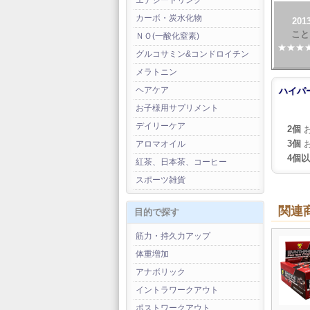
エナジードリンク
カーボ・炭水化物
2013
こと
ＮＯ(一酸化窒素)
★★★★
グルコサミン&コンドロイチン
メラトニン
ヘアケア
ハイパ
お子様用サプリメント
デイリーケア
2個
お
3個
お
アロマオイル
4個
紅茶、日本茶、コーヒー
スポーツ雑貨
関連
目的で探す
筋力・持久力アップ
体重増加
アナボリック
イントラワークアウト
ポストワークアウト