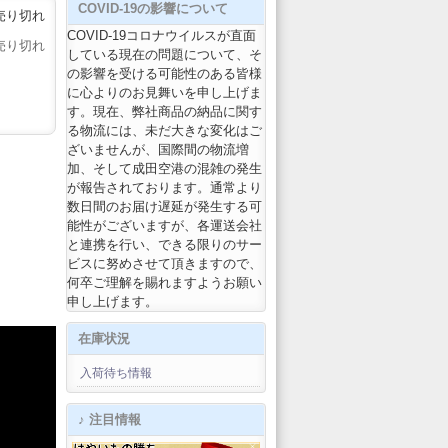
COVID-19の影響について
売り切れ
COVID-19コロナウイルスが直面
売り切れ
している現在の問題について、そ
の影響を受ける可能性のある皆様
に心よりのお見舞いを申し上げま
す。現在、弊社商品の納品に関す
る物流には、未だ大きな変化はご
ざいませんが、国際間の物流増
加、そして成田空港の混雑の発生
が報告されております。通常より
数日間のお届け遅延が発生する可
能性がございますが、各運送会社
と連携を行い、できる限りのサー
ビスに努めさせて頂きますので、
何卒ご理解を賜れますようお願い
申し上げます。
在庫状況
入荷待ち情報
♪ 注目情報