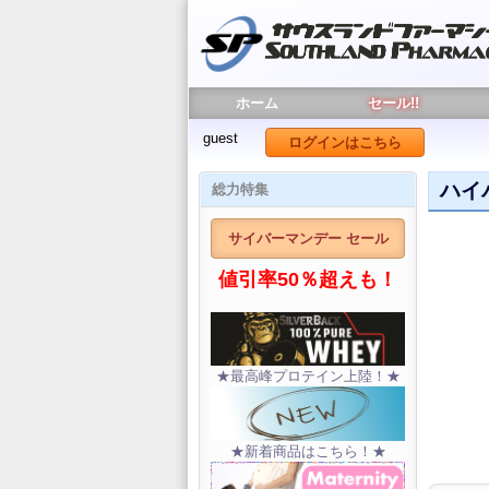
ホーム
セール!!
guest
ログインはこちら
ハイ
総力特集
サイバーマンデー セール
値引率50％超えも！
★最高峰プロテイン上陸！★
★新着商品はこちら！★