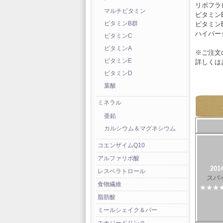
リボフラビ
マルチビタミン
ビタミンB
ビタミンB6
ビタミンB群
ハイパーシ
ビタミンC
.
ビタミンA
※ご注文
ビタミンE
詳しくは
.
ビタミンD
.
葉酸
ミネラル
亜鉛
･･････
カルシウム＆マグネシウム
コエンザイムQ10
アルファリポ酸
2014
レスベラトロール
スパ
食物繊維
★★★★
脂肪酸
ミールシェイク＆バー