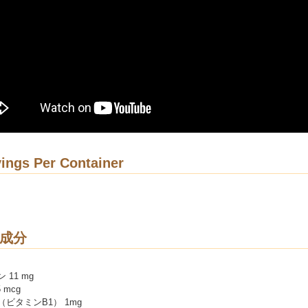
ings Per Container
成分
 11 mg
 mcg
ビタミンB1） 1mg