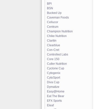
BPI
BSN
Bucked Up
Caveman Foods
Cellucor
Centrum
Champion Nutrition
Chike Nutrition
Claritin
Clearblue
Con-Cret
Controlled Labs
Core 150
Cutler Nutrition
Cyclone Cup
Cytogenix
CytoSport
Diva Cup
Dymatize
Easy@Home
Eat The Bear
EFX Sports
Eleaf