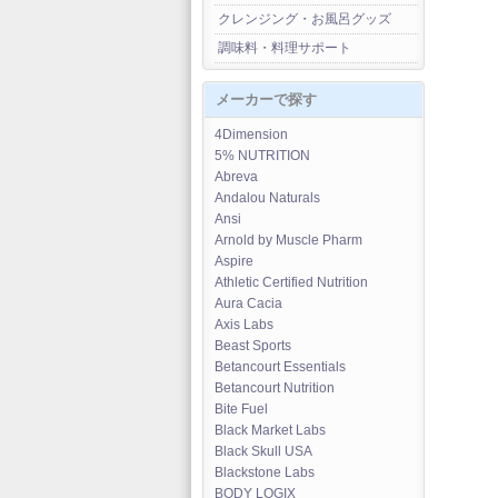
クレンジング・お風呂グッズ
調味料・料理サポート
メーカーで探す
4Dimension
5% NUTRITION
Abreva
Andalou Naturals
Ansi
Arnold by Muscle Pharm
Aspire
Athletic Certified Nutrition
Aura Cacia
Axis Labs
Beast Sports
Betancourt Essentials
Betancourt Nutrition
Bite Fuel
Black Market Labs
Black Skull USA
Blackstone Labs
BODY LOGIX