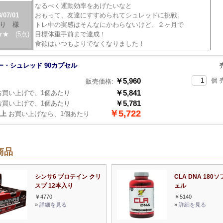
なるべく運動効率をあげたいなと
/07/01
おもって、友達にすすめられてシュレッドに挑戦。
り 様
トレ中の実感はそんなにかわらないけど、２ヶ月で
★ (5点)
目標体重手前まで達成！
食欲はいつもよりでなくなりました！
ー・シュレッド 90カプセル
￥5,960
個 
販売価格:
￥5,841
買い上げで、1個あたり
￥5,781
買い上げで、1個あたり
￥5,722
以上
お買い上げなら、1個あたり
商品
シンサ6 プロテイン クリ
CLA DNA 180
スプ 12本入り
ェル
￥4770
￥5140
»
詳細を見る
»
詳細を見る