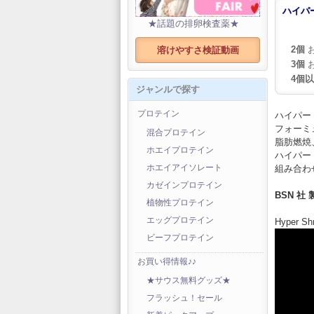
ハイパ
★話題の排卵検査薬★
2個
お
溶けやすさ検証動画
3個
お
4個
ジャンルで探す
プロテイン
ハイパー
フォーミ
混合プロテイン
脂肪燃焼
ホエイプロテイン
ハイパー
組み合わ
ホエイアイソレート
カゼインプロテイン
BSN 社 
植物性プロテイン
エッグプロテイン
Hyper S
ビーフプロテイン
お買い得情報♪♪
★サウス無料グッズ★
フラッシュ！セール