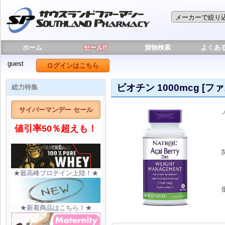
ホーム
セール!!
貨物検索
よくあ
guest
ログインはこちら
ビオチン 1000mcg [フ
総力特集
サイバーマンデー セール
値引率50％超えも！
★最高峰プロテイン上陸！★
★新着商品はこちら！★