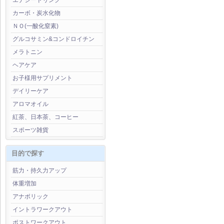
エナジードリンク
カーボ・炭水化物
ＮＯ(一酸化窒素)
グルコサミン&コンドロイチン
メラトニン
ヘアケア
お子様用サプリメント
デイリーケア
アロマオイル
紅茶、日本茶、コーヒー
スポーツ雑貨
目的で探す
筋力・持久力アップ
体重増加
アナボリック
イントラワークアウト
ポストワークアウト