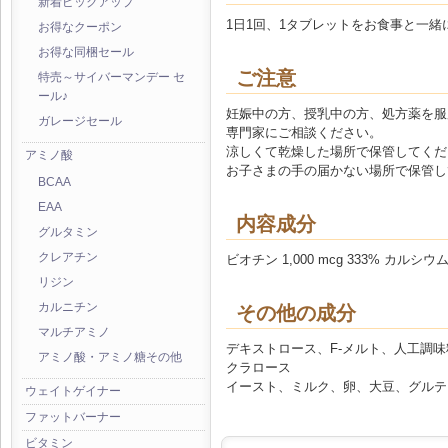
新着ピックアップ
1日1回、1タブレットをお食事と一
お得なクーポン
お得な同梱セール
ご注意
特売～サイバーマンデー セ
ール♪
妊娠中の方、授乳中の方、処方薬を服
ガレージセール
専門家にご相談ください。
涼しくて乾燥した場所で保管してくだ
アミノ酸
お子さまの手の届かない場所で保管し
BCAA
EAA
内容成分
グルタミン
クレアチン
ビオチン 1,000 mcg 333% カル
リジン
カルニチン
その他の成分
マルチアミノ
デキストロース、F-メルト、人工調
アミノ酸・アミノ糖その他
クラロース
イースト、ミルク、卵、大豆、グルテ
ウェイトゲイナー
ファットバーナー
ビタミン