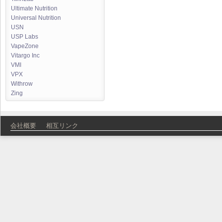
Ultimate Nutrition
Universal Nutrition
USN
USP Labs
VapeZone
Vitargo Inc
VMI
VPX
Withrow
Zing
会社概要
相互リンク