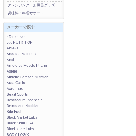
クレンジング・お風呂グッズ
調味料・料理サポート
メーカーで探す
4Dimension
5% NUTRITION
Abreva
Andalou Naturals
Ansi
Arnold by Muscle Pharm
Aspire
Athletic Certified Nutrition
Aura Cacia
Axis Labs
Beast Sports
Betancourt Essentials
Betancourt Nutrition
Bite Fuel
Black Market Labs
Black Skull USA
Blackstone Labs
BODY LOGIX