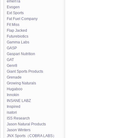
emerITa
Evogen
Ext Sports
Fat Fuel Company
Fit Miss
Flap Jacked
Futurebiotics
Gamma Labs
GASP
Gaspari Nutrition
GAT
Genr8
Giant Sports Products
Grenade
Growing Naturals
Hugaboo
Innokin
INSANE LABZ
Inspired
isatori
ISS Research
Jason Natural Products
Jason Winters
JNX Sports（COBRA LABS）