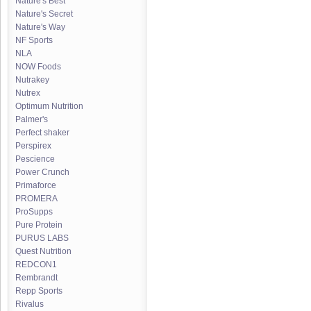
Nature's Best
Nature's Secret
Nature's Way
NF Sports
NLA
NOW Foods
Nutrakey
Nutrex
Optimum Nutrition
Palmer's
Perfect shaker
Perspirex
Pescience
Power Crunch
Primaforce
PROMERA
ProSupps
Pure Protein
PURUS LABS
Quest Nutrition
REDCON1
Rembrandt
Repp Sports
Rivalus