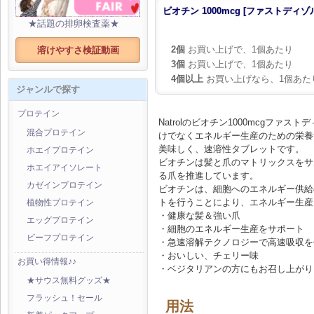
ビオチン 1000mcg [ファストディゾル
★話題の排卵検査薬★
2個
お買い上げで、1個あたり
溶けやすさ検証動画
3個
お買い上げで、1個あたり
4個以上
お買い上げなら、1個あた
ジャンルで探す
プロテイン
Natrolのビオチン1000mcgフ
混合プロテイン
けでなくエネルギー生産のための栄養
美味しく、速溶性タブレットです。
ホエイプロテイン
ビオチンは髪と爪のマトリックスをサ
ホエイアイソレート
る爪を推進しています。
カゼインプロテイン
ビオチンは、細胞へのエネルギー供給
トを行うことにより、エネルギー生産
植物性プロテイン
・健康な髪＆強い爪
エッグプロテイン
・細胞のエネルギー生産をサポート
ビーフプロテイン
・急速溶解テクノロジーで高速吸収を
・おいしい、チェリー味
お買い得情報♪♪
・ベジタリアンの方にもお召し上がり
★サウス無料グッズ★
フラッシュ！セール
用法