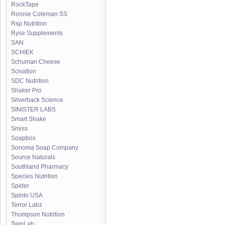
RockTape
Ronnie Coleman SS
Rsp Nutrition
Ryse Supplements
SAN
SCHIEK
Schuman Cheese
Scivation
SDC Nutrition
Shaker Pro
Silverback Science
SINISTER LABS
Smart Shake
Smiss
Soapbox
Sonoma Soap Company
Source Naturals
Southland Pharmacy
Species Nutrition
Spider
Spinto USA
Terror Labz
Thompson Nutrition
TwinLab