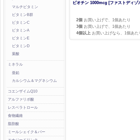
ビオチン 1000mcg [ファストディゾル
マルチビタミン
ビタミンB群
2個
お買い上げで、1個あたり
ビタミンC
3個
お買い上げで、1個あたり
ビタミンA
4個以上
お買い上げなら、1個あた
ビタミンE
ビタミンD
葉酸
ミネラル
亜鉛
カルシウム＆マグネシウム
コエンザイムQ10
アルファリポ酸
レスベラトロール
食物繊維
脂肪酸
ミールシェイク＆バー