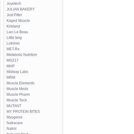
Joyetech
JULIAN BAKERY
Just Fitter
Kaged Muscle
Kirkland
Laci Le Beau
Little twig
Lotrimin
MET-Rx
Metabolic Nutrition
MG217
MHP
Midway Labs
MRM
Muscle Elements
Muscle Meds
Muscle Pharm
Muscle Tech
MUTANT
MY PROTEIN BITES
Myogenix
Natracare
Natrol