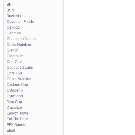
BPI
BSN
Bucked Up
Caveman Foods
Cellucor
Centrum
Champion Nutrition
Chike Nutrition
Claritin
Clearblue
Con-Cret
Controlled Labs
Core 150
Cutler Nutrition
Cyclone Cup
Cytogenix
CytoSport
Diva Cup
Dymatize
Easy@Home
Eat The Bear
EFX Sports
Eleaf