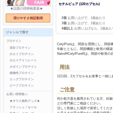
セチルピュア (120カプセル)
★話題の排卵検査薬★
2個
お買い上げで、1個あたり
溶けやすさ検証動画
3個
お買い上げで、1個あたり
4個以上
お買い上げなら、1個あた
ジャンルで探す
プロテイン
CetylPureは、関節を潤滑にし、
混合プロテイン
年齢とともに、関節機能と軟骨の構築
NatrolRCetylPureRは、関
ホエイプロテイン
ホエイアイソレート
用法
カゼインプロテイン
植物性プロテイン
1日1回、2カプセルをお食事と一緒
エッグプロテイン
ビーフプロテイン
ご注意
お買い得情報♪♪
何か処方薬を服用されている方、妊娠
★サウス無料グッズ★
どの専門家にご相談ください。
フラッシュ！セール
涼しく乾燥した場所で保管してくださ
お子さまの手の届かない場所で保管し