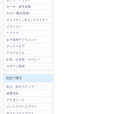
エナジードリンク
カーボ・炭水化物
ＮＯ(一酸化窒素)
グルコサミン&コンドロイチン
メラトニン
ヘアケア
お子様用サプリメント
デイリーケア
アロマオイル
紅茶、日本茶、コーヒー
スポーツ雑貨
目的で探す
筋力・持久力アップ
体重増加
アナボリック
イントラワークアウト
ポストワークアウト