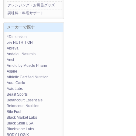
クレンジング・お風呂グッズ
調味料・料理サポート
メーカーで探す
4Dimension
5% NUTRITION
Abreva
Andalou Naturals
Ansi
Arnold by Muscle Pharm
Aspire
Athletic Certified Nutrition
Aura Cacia
Axis Labs
Beast Sports
Betancourt Essentials
Betancourt Nutrition
Bite Fuel
Black Market Labs
Black Skull USA
Blackstone Labs
BODY LOGIX