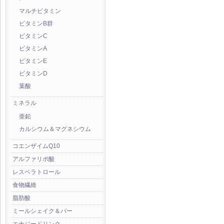
マルチビタミン
ビタミンB群
ビタミンC
ビタミンA
ビタミンE
ビタミンD
葉酸
ミネラル
亜鉛
カルシウム＆マグネシウム
コエンザイムQ10
アルファリポ酸
レスベラトロール
食物繊維
脂肪酸
ミールシェイク＆バー