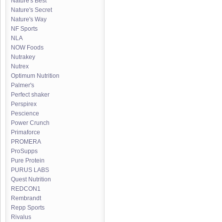
Nature's Best
Nature's Secret
Nature's Way
NF Sports
NLA
NOW Foods
Nutrakey
Nutrex
Optimum Nutrition
Palmer's
Perfect shaker
Perspirex
Pescience
Power Crunch
Primaforce
PROMERA
ProSupps
Pure Protein
PURUS LABS
Quest Nutrition
REDCON1
Rembrandt
Repp Sports
Rivalus