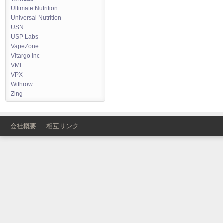
Ultimate Nutrition
Universal Nutrition
USN
USP Labs
VapeZone
Vitargo Inc
VMI
VPX
Withrow
Zing
会社概要
相互リンク