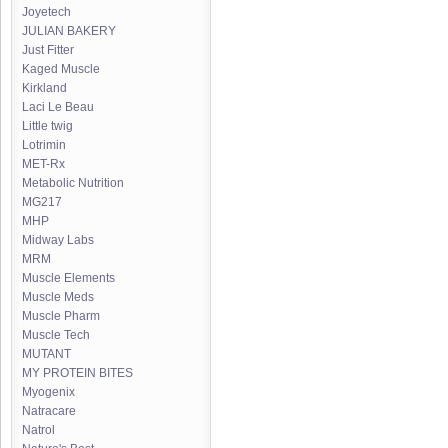
Joyetech
JULIAN BAKERY
Just Fitter
Kaged Muscle
Kirkland
Laci Le Beau
Little twig
Lotrimin
MET-Rx
Metabolic Nutrition
MG217
MHP
Midway Labs
MRM
Muscle Elements
Muscle Meds
Muscle Pharm
Muscle Tech
MUTANT
MY PROTEIN BITES
Myogenix
Natracare
Natrol