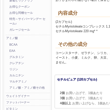
新着ピックアップ
お得なクーポン
内容成分
お得な同梱セール
特売～サイバーマンデー セ
(2カプセル)
ール♪
セチルMyristoleateコンプレックス 1,10
ガレージセール
セチルMyristoleate 220 mg* *
アミノ酸
その他の成分
BCAA
EAA
コーンスターチ、ゼラチン、シリカ、
グルタミン
イースト、小麦、ミルク、卵、大豆、
ません。
クレアチン
リジン
カルニチン
セチルピュア (120カプセル)
マルチアミノ
アミノ酸・アミノ糖その他
2個
お買い上げで、1個あたり
ウェイトゲイナー
3個
お買い上げで、1個あたり
ファットバーナー
4個以上
お買い上げなら、1個あた
ビタミン