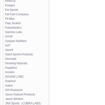
emerITa
Evogen
Ext Sports
Fat Fuel Company
Fit Miss
Flap Jacked
Futurebiotics
Gamma Labs
GASP
Gaspari Nutrition
GAT
Genr8
Giant Sports Products
Grenade
Growing Naturals
Hugaboo
Innokin
INSANE LABZ
Inspired
isatori
ISS Research
Jason Natural Products
Jason Winters
JNX Sports（COBRA LABS）