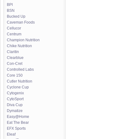
BPI
BSN
Bucked Up
Caveman Foods
Cellucor
Centrum
Champion Nutrition
Chike Nutrition
Claritin
Clearblue
Con-Cret
Controlled Labs
Core 150
Cutler Nutrition
Cyclone Cup
Cytogenix
CytoSport
Diva Cup
Dymatize
Easy@Home
Eat The Bear
EFX Sports
Eleaf