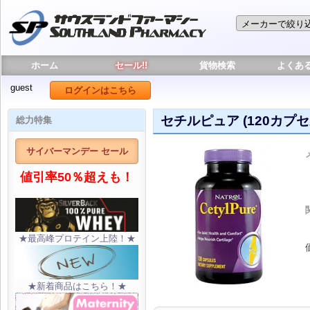
ホーム
セール!!
貨物検索
よくあ
guest
ログインはこちら
セチルピュア (120カプセ
総力特集
サイバーマンデー セール
値引率50％超えも！
★最高峰プロテイン上陸！★
★新着商品はこちら！★