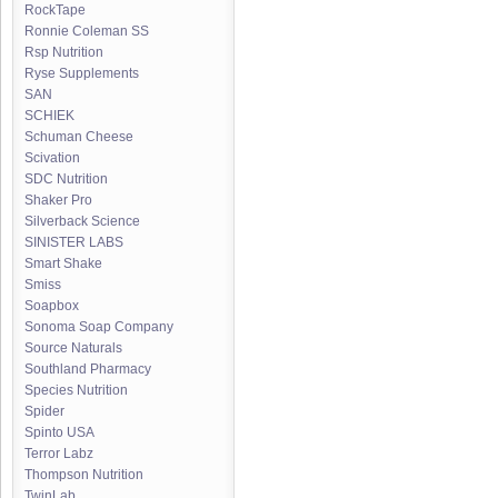
RockTape
Ronnie Coleman SS
Rsp Nutrition
Ryse Supplements
SAN
SCHIEK
Schuman Cheese
Scivation
SDC Nutrition
Shaker Pro
Silverback Science
SINISTER LABS
Smart Shake
Smiss
Soapbox
Sonoma Soap Company
Source Naturals
Southland Pharmacy
Species Nutrition
Spider
Spinto USA
Terror Labz
Thompson Nutrition
TwinLab