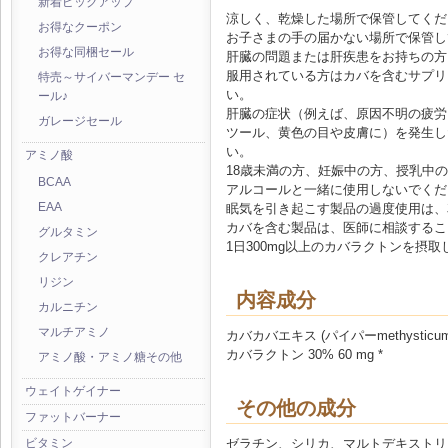
新着ピックアップ
涼しく、乾燥した場所で保管してくだ
お得なクーポン
お子さまの手の届かない場所で保管し
お得な同梱セール
肝臓の問題または肝疾患をお持ちの方
服用されている方はカバを含むサプリ
特売～サイバーマンデー セ
い。
ール♪
肝臓の症状（例えば、原因不明の疲労
ガレージセール
ツール、黄色の目や皮膚に）を発生し
い。
アミノ酸
18歳未満の方、妊娠中の方、授乳中
BCAA
アルコールと一緒に使用しないでくだ
眠気を引き起こす製品の過度使用は、
EAA
カバを含む製品は、医師に相談するこ
グルタミン
1日300mg以上のカバラクトンを摂
クレアチン
リジン
内容成分
カルニチン
マルチアミノ
カバカバエキス (パイパーmethysticum) 
カバラクトン 30% 60 mg *
アミノ酸・アミノ糖その他
ウェイトゲイナー
その他の成分
ファットバーナー
ゼラチン、シリカ、マルトデキストリ
ビタミン