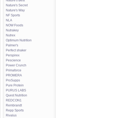
Nature's Best
Nature's Secret
Nature's Way
NF Sports
NLA
NOW Foods
Nutrakey
Nutrex
Optimum Nutrition
Palmer's
Perfect shaker
Perspirex
Pescience
Power Crunch
Primaforce
PROMERA
ProSupps
Pure Protein
PURUS LABS
Quest Nutrition
REDCON1
Rembrandt
Repp Sports
Rivalus