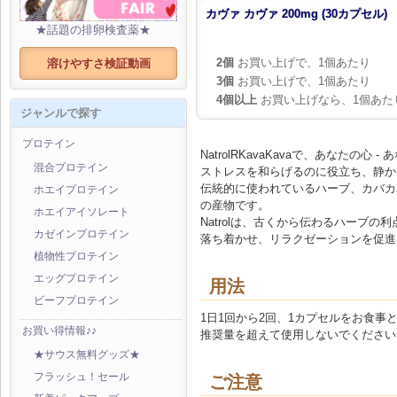
カヴァ カヴァ 200mg (30カプセル)
★話題の排卵検査薬★
2個
お買い上げで、1個あたり
溶けやすさ検証動画
3個
お買い上げで、1個あたり
4個以上
お買い上げなら、1個あた
ジャンルで探す
プロテイン
NatrolRKavaKavaで、あなたの心
混合プロテイン
ストレスを和らげるのに役立ち、静か
伝統的に使われているハーブ、カバカ
ホエイプロテイン
の産物です。
ホエイアイソレート
Natrolは、古くから伝わるハーブ
カゼインプロテイン
落ち着かせ、リラクゼーションを促進
植物性プロテイン
エッグプロテイン
用法
ビーフプロテイン
1日1回から2回、1カプセルをお食事
お買い得情報♪♪
推奨量を超えて使用しないでください
★サウス無料グッズ★
フラッシュ！セール
ご注意