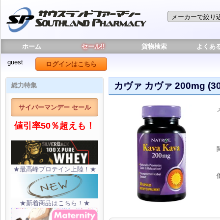
ホーム
セール!!
貨物検索
よくあ
guest
ログインはこちら
カヴァ カヴァ 200mg (
総力特集
サイバーマンデー セール
値引率50％超えも！
★最高峰プロテイン上陸！★
★新着商品はこちら！★