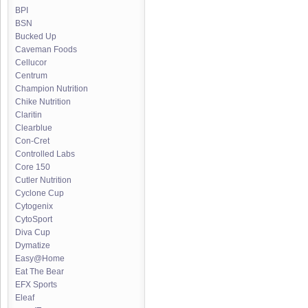
BPI
BSN
Bucked Up
Caveman Foods
Cellucor
Centrum
Champion Nutrition
Chike Nutrition
Claritin
Clearblue
Con-Cret
Controlled Labs
Core 150
Cutler Nutrition
Cyclone Cup
Cytogenix
CytoSport
Diva Cup
Dymatize
Easy@Home
Eat The Bear
EFX Sports
Eleaf