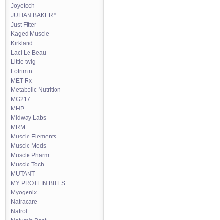
Joyetech
JULIAN BAKERY
Just Fitter
Kaged Muscle
Kirkland
Laci Le Beau
Little twig
Lotrimin
MET-Rx
Metabolic Nutrition
MG217
MHP
Midway Labs
MRM
Muscle Elements
Muscle Meds
Muscle Pharm
Muscle Tech
MUTANT
MY PROTEIN BITES
Myogenix
Natracare
Natrol