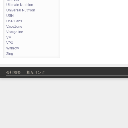
Ultimate Nutrition
Universal Nutrition
USN
USP Labs
VapeZone
Vitargo Inc
VMI
VPX
Withrow
Zing
会社概要
相互リンク