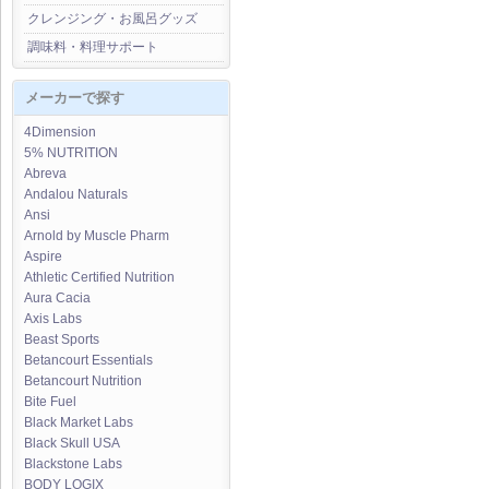
クレンジング・お風呂グッズ
調味料・料理サポート
メーカーで探す
4Dimension
5% NUTRITION
Abreva
Andalou Naturals
Ansi
Arnold by Muscle Pharm
Aspire
Athletic Certified Nutrition
Aura Cacia
Axis Labs
Beast Sports
Betancourt Essentials
Betancourt Nutrition
Bite Fuel
Black Market Labs
Black Skull USA
Blackstone Labs
BODY LOGIX