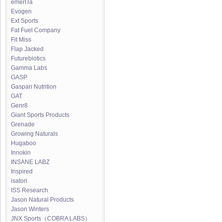
emerITa
Evogen
Ext Sports
Fat Fuel Company
Fit Miss
Flap Jacked
Futurebiotics
Gamma Labs
GASP
Gaspari Nutrition
GAT
Genr8
Giant Sports Products
Grenade
Growing Naturals
Hugaboo
Innokin
INSANE LABZ
Inspired
isatori
ISS Research
Jason Natural Products
Jason Winters
JNX Sports（COBRA LABS）