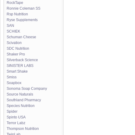
RockTape
Ronnie Coleman SS
Rsp Nutrition
Ryse Supplements
SAN
SCHIEK
Schuman Cheese
Scivation
SDC Nutrition
Shaker Pro
Silverback Science
SINISTER LABS
Smart Shake
Smiss
Soapbox
Sonoma Soap Company
Source Naturals
Southland Pharmacy
Species Nutrition
Spider
Spinto USA
Terror Labz
Thompson Nutrition
TwinLab