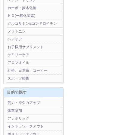
エナジードリンク
カーボ・炭水化物
ＮＯ(一酸化窒素)
グルコサミン&コンドロイチン
メラトニン
ヘアケア
お子様用サプリメント
デイリーケア
アロマオイル
紅茶、日本茶、コーヒー
スポーツ雑貨
目的で探す
筋力・持久力アップ
体重増加
アナボリック
イントラワークアウト
ポストワークアウト