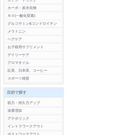
エナジードリンク
カーボ・炭水化物
ＮＯ(一酸化窒素)
グルコサミン&コンドロイチン
メラトニン
ヘアケア
お子様用サプリメント
デイリーケア
アロマオイル
紅茶、日本茶、コーヒー
スポーツ雑貨
目的で探す
筋力・持久力アップ
体重増加
アナボリック
イントラワークアウト
ポストワークアウト