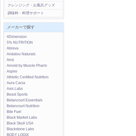
クレンジング・お風呂グッズ
調味料・料理サポート
メーカーで探す
4Dimension
5% NUTRITION
Abreva
Andalou Naturals
Ansi
Arnold by Muscle Pharm
Aspire
Athletic Certified Nutrition
Aura Cacia
Axis Labs
Beast Sports
Betancourt Essentials
Betancourt Nutrition
Bite Fuel
Black Market Labs
Black Skull USA
Blackstone Labs
BODY LOGIX