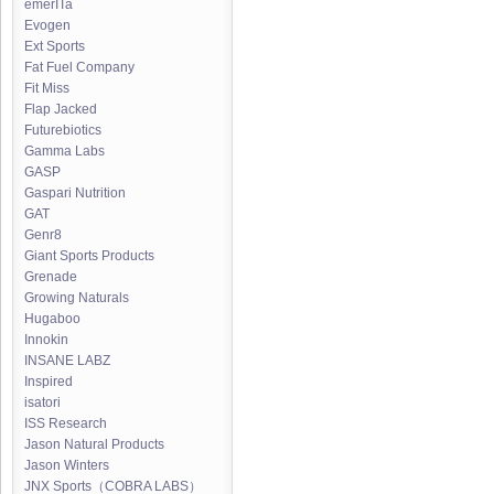
emerITa
Evogen
Ext Sports
Fat Fuel Company
Fit Miss
Flap Jacked
Futurebiotics
Gamma Labs
GASP
Gaspari Nutrition
GAT
Genr8
Giant Sports Products
Grenade
Growing Naturals
Hugaboo
Innokin
INSANE LABZ
Inspired
isatori
ISS Research
Jason Natural Products
Jason Winters
JNX Sports（COBRA LABS）