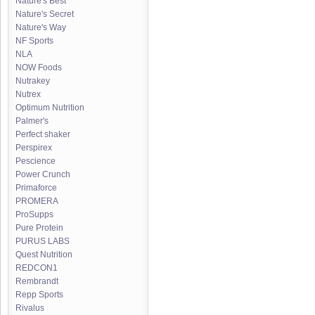
Nature's Best
Nature's Secret
Nature's Way
NF Sports
NLA
NOW Foods
Nutrakey
Nutrex
Optimum Nutrition
Palmer's
Perfect shaker
Perspirex
Pescience
Power Crunch
Primaforce
PROMERA
ProSupps
Pure Protein
PURUS LABS
Quest Nutrition
REDCON1
Rembrandt
Repp Sports
Rivalus