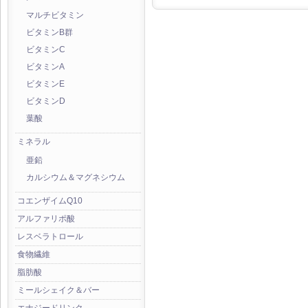
マルチビタミン
ビタミンB群
ビタミンC
ビタミンA
ビタミンE
ビタミンD
葉酸
ミネラル
亜鉛
カルシウム＆マグネシウム
コエンザイムQ10
アルファリポ酸
レスベラトロール
食物繊維
脂肪酸
ミールシェイク＆バー