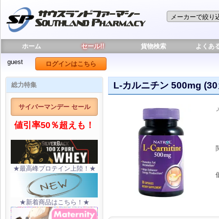
ホーム
セール!!
貨物検索
よくあ
guest
ログインはこちら
L-カルニチン 500mg (3
総力特集
サイバーマンデー セール
値引率50％超えも！
★最高峰プロテイン上陸！★
★新着商品はこちら！★