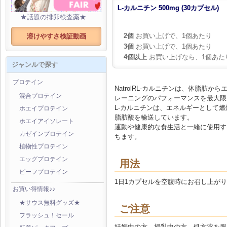
L-カルニチン 500mg (30カプセル)
★話題の排卵検査薬★
2個
お買い上げで、1個あたり
溶けやすさ検証動画
3個
お買い上げで、1個あたり
4個以上
お買い上げなら、1個あた
ジャンルで探す
プロテイン
NatrolRL-カルニチンは、体脂肪
混合プロテイン
レーニングのパフォーマンスを最大限
L-カルニチンは、エネルギーとして
ホエイプロテイン
脂肪酸を輸送しています。
ホエイアイソレート
運動や健康的な食生活と一緒に使用す
カゼインプロテイン
ちます。
植物性プロテイン
エッグプロテイン
用法
ビーフプロテイン
1日1カプセルを空腹時にお召し上が
お買い得情報♪♪
★サウス無料グッズ★
ご注意
フラッシュ！セール
妊娠中の方、授乳中の方、処方薬を服