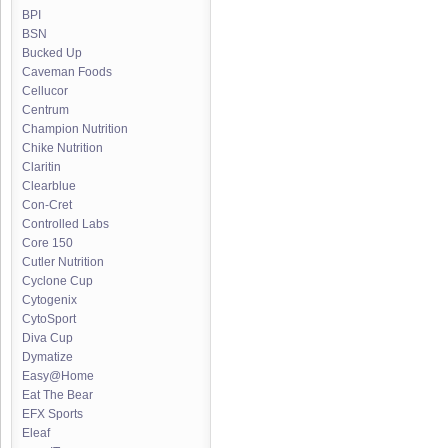
BPI
BSN
Bucked Up
Caveman Foods
Cellucor
Centrum
Champion Nutrition
Chike Nutrition
Claritin
Clearblue
Con-Cret
Controlled Labs
Core 150
Cutler Nutrition
Cyclone Cup
Cytogenix
CytoSport
Diva Cup
Dymatize
Easy@Home
Eat The Bear
EFX Sports
Eleaf