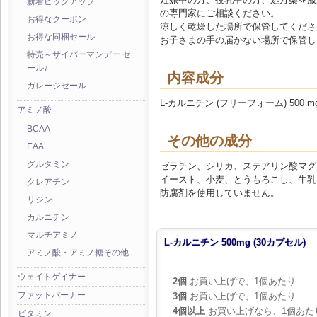
新着ピックアップ
の専門家にご相談ください。
お得なクーポン
涼しく乾燥した場所で保管してくださ
お得な同梱セール
お子さまの手の届かない場所で保管し
特売～サイバーマンデー セ
ール♪
内容成分
ガレージセール
L-カルニチン (フリーフォーム) 500 mg
アミノ酸
BCAA
その他の成分
EAA
グルタミン
ゼラチン、シリカ、ステアリン酸マグ
イースト、小麦、とうもろこし、牛乳
クレアチン
防腐剤を使用していません。
リジン
カルニチン
マルチアミノ
L-カルニチン 500mg (30カプセル)
アミノ酸・アミノ糖その他
ウェイトゲイナー
2個
お買い上げで、1個あたり
ファットバーナー
3個
お買い上げで、1個あたり
4個以上
お買い上げなら、1個あた
ビタミン