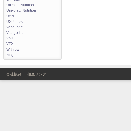
Ultimate Nutrition
Universal Nutrition
USN
USP Labs
VapeZone
Vitargo Inc
VMI
VPX
Withrow
Zing
会社概要
相互リンク