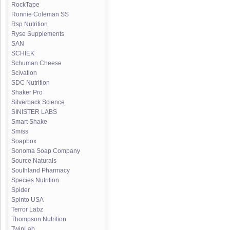
RockTape
Ronnie Coleman SS
Rsp Nutrition
Ryse Supplements
SAN
SCHIEK
Schuman Cheese
Scivation
SDC Nutrition
Shaker Pro
Silverback Science
SINISTER LABS
Smart Shake
Smiss
Soapbox
Sonoma Soap Company
Source Naturals
Southland Pharmacy
Species Nutrition
Spider
Spinto USA
Terror Labz
Thompson Nutrition
TwinLab