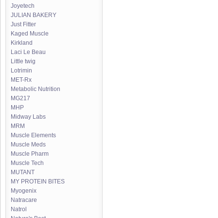
Joyetech
JULIAN BAKERY
Just Fitter
Kaged Muscle
Kirkland
Laci Le Beau
Little twig
Lotrimin
MET-Rx
Metabolic Nutrition
MG217
MHP
Midway Labs
MRM
Muscle Elements
Muscle Meds
Muscle Pharm
Muscle Tech
MUTANT
MY PROTEIN BITES
Myogenix
Natracare
Natrol