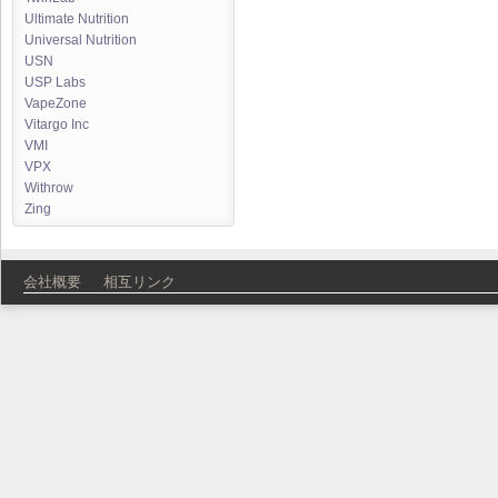
Ultimate Nutrition
Universal Nutrition
USN
USP Labs
VapeZone
Vitargo Inc
VMI
VPX
Withrow
Zing
会社概要
相互リンク