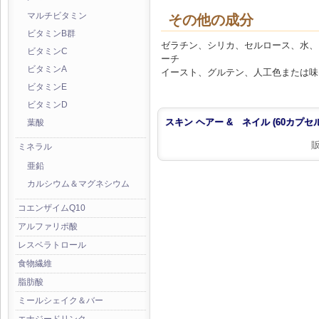
マルチビタミン
その他の成分
ビタミンB群
ゼラチン、シリカ、セルロース、水、
ビタミンC
ーチ
ビタミンA
イースト、グルテン、人工色または味
ビタミンE
ビタミンD
スキン ヘアー & ネイル (60カプセル
葉酸
ミネラル
亜鉛
カルシウム＆マグネシウム
コエンザイムQ10
アルファリポ酸
レスベラトロール
食物繊維
脂肪酸
ミールシェイク＆バー