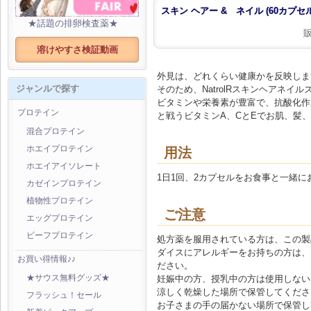
スキン ヘアー & ネイル (60カプセル
★話題の排卵検査薬★
溶けやすさ検証動画
外見は、どれくらい健康かを反映しま
ジャンルで探す
そのため、NatrolRスキンヘアネ
ビタミンや栄養素が豊富で、抗酸化作
プロテイン
と戦うビタミンA、CとEでお肌、髪
混合プロテイン
ホエイプロテイン
用法
ホエイアイソレート
1日1回、2カプセルをお食事と一緒
カゼインプロテイン
植物性プロテイン
ご注意
エッグプロテイン
ビーフプロテイン
処方薬を服用されている方は、この製
ダイスにアレルギーをお持ちの方は、
お買い得情報♪♪
ださい。
妊娠中の方、授乳中の方は使用しない
★サウス無料グッズ★
涼しく乾燥した場所で保管してくださ
フラッシュ！セール
お子さまの手の届かない場所で保管し