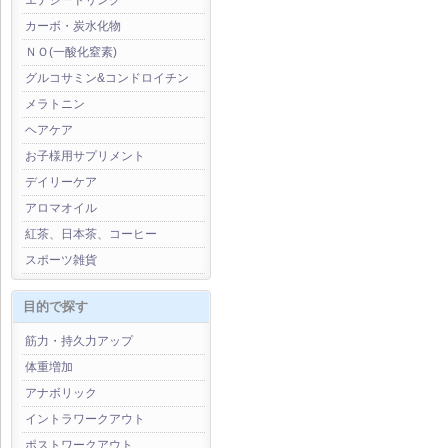
エナジードリンク
カーボ・炭水化物
ＮＯ(一酸化窒素)
グルコサミン&コンドロイチン
メラトニン
ヘアケア
お子様用サプリメント
デイリーケア
アロマオイル
紅茶、日本茶、コーヒー
スポーツ雑貨
目的で探す
筋力・持久力アップ
体重増加
アナボリック
イントラワークアウト
ポストワークアウト