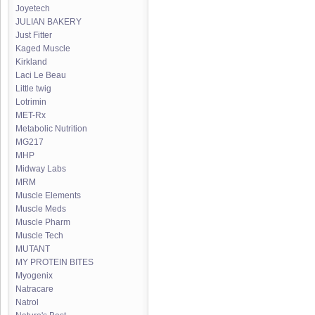
Joyetech
JULIAN BAKERY
Just Fitter
Kaged Muscle
Kirkland
Laci Le Beau
Little twig
Lotrimin
MET-Rx
Metabolic Nutrition
MG217
MHP
Midway Labs
MRM
Muscle Elements
Muscle Meds
Muscle Pharm
Muscle Tech
MUTANT
MY PROTEIN BITES
Myogenix
Natracare
Natrol