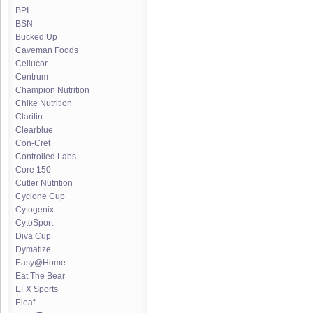
BPI
BSN
Bucked Up
Caveman Foods
Cellucor
Centrum
Champion Nutrition
Chike Nutrition
Claritin
Clearblue
Con-Cret
Controlled Labs
Core 150
Cutler Nutrition
Cyclone Cup
Cytogenix
CytoSport
Diva Cup
Dymatize
Easy@Home
Eat The Bear
EFX Sports
Eleaf