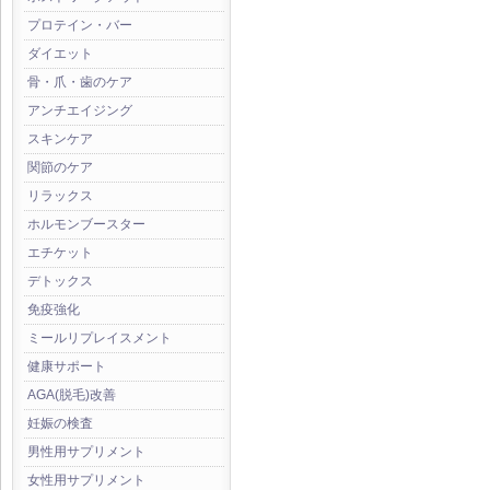
プロテイン・バー
ダイエット
骨・爪・歯のケア
アンチエイジング
スキンケア
関節のケア
リラックス
ホルモンブースター
エチケット
デトックス
免疫強化
ミールリプレイスメント
健康サポート
AGA(脱毛)改善
妊娠の検査
男性用サプリメント
女性用サプリメント