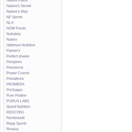
Nature's Best
Nature's Secret
Nature's Way
NF Sports
NLA
NOW Foods
Nutrakey
Nutrex
Optimum Nutrition
Palmer's
Perfect shaker
Perspirex
Pescience
Power Crunch
Primaforce
PROMERA
ProSupps
Pure Protein
PURUS LABS
Quest Nutrition
REDCON1
Rembrandt
Repp Sports
Rivalus