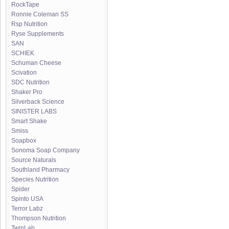
RockTape
Ronnie Coleman SS
Rsp Nutrition
Ryse Supplements
SAN
SCHIEK
Schuman Cheese
Scivation
SDC Nutrition
Shaker Pro
Silverback Science
SINISTER LABS
Smart Shake
Smiss
Soapbox
Sonoma Soap Company
Source Naturals
Southland Pharmacy
Species Nutrition
Spider
Spinto USA
Terror Labz
Thompson Nutrition
TwinLab