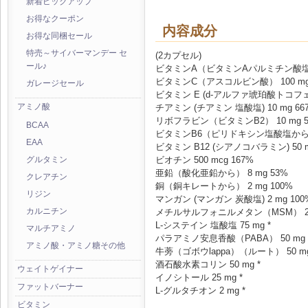
新着ピックアップ
お得なクーポン
内容成分
お得な同梱セール
特売～サイバーマンデー セ
(2カプセル)
ール♪
ビタミンA（ビタミンAパルミチン酸塩から）
ビタミンC（アスコルビン酸） 100 mg 
ガレージセール
ビタミン E (d-アルファ琥珀酸トコフェロー
アミノ酸
チアミン (チアミン 塩酸塩) 10 mg 66
リボフラビン（ビタミンB2） 10 mg 5
BCAA
ビタミンB6（ピリドキシン塩酸塩から） 2
EAA
ビタミン B12 (シアノコバラミン) 50 m
ビオチン 500 mcg 167%
グルタミン
亜鉛（酸化亜鉛から） 8 mg 53%
クレアチン
銅（銅キレートから） 2 mg 100%
リジン
マンガン (マンガン 炭酸塩) 2 mg 100
メチルサルフォニルメタン（MSM） 250
カルニチン
L-システイン 塩酸塩 75 mg *
マルチアミノ
パラアミノ安息香酸（PABA） 50 mg 
アミノ酸・アミノ糖その他
牛蒡（ゴボウlappa）（ルート） 50 mg
酒石酸水素コリン 50 mg *
ウェイトゲイナー
イノシトール 25 mg *
ファットバーナー
L-グルタチオン 2 mg *
ビタミン