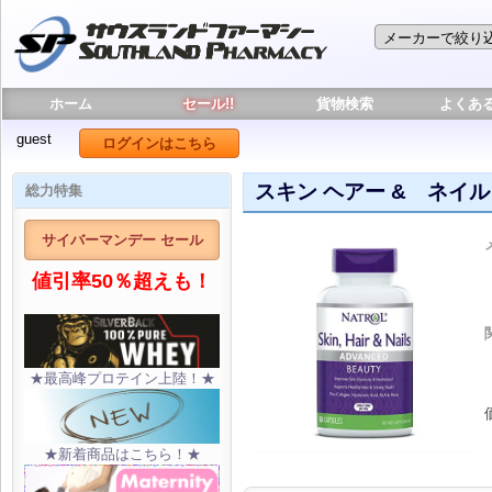
ホーム
セール!!
貨物検索
よくあ
guest
ログインはこちら
スキン ヘアー & ネイル 
総力特集
サイバーマンデー セール
値引率50％超えも！
★最高峰プロテイン上陸！★
★新着商品はこちら！★