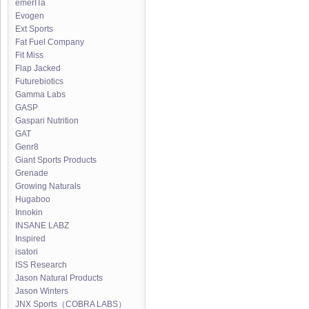
emerITa
Evogen
Ext Sports
Fat Fuel Company
Fit Miss
Flap Jacked
Futurebiotics
Gamma Labs
GASP
Gaspari Nutrition
GAT
Genr8
Giant Sports Products
Grenade
Growing Naturals
Hugaboo
Innokin
INSANE LABZ
Inspired
isatori
ISS Research
Jason Natural Products
Jason Winters
JNX Sports（COBRA LABS）