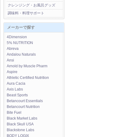
クレンジング・お風呂グッズ
調味料・料理サポート
メーカーで探す
4Dimension
5% NUTRITION
Abreva
Andalou Naturals
Ansi
Arnold by Muscle Pharm
Aspire
Athletic Certified Nutrition
Aura Cacia
Axis Labs
Beast Sports
Betancourt Essentials
Betancourt Nutrition
Bite Fuel
Black Market Labs
Black Skull USA
Blackstone Labs
BODY LOGIX