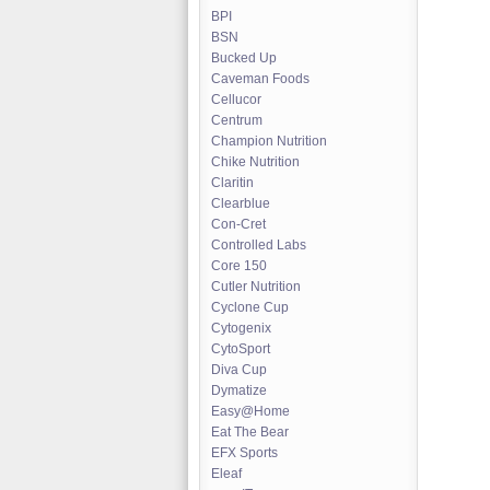
BPI
BSN
Bucked Up
Caveman Foods
Cellucor
Centrum
Champion Nutrition
Chike Nutrition
Claritin
Clearblue
Con-Cret
Controlled Labs
Core 150
Cutler Nutrition
Cyclone Cup
Cytogenix
CytoSport
Diva Cup
Dymatize
Easy@Home
Eat The Bear
EFX Sports
Eleaf