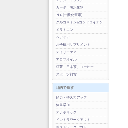
エナジードリンク
カーボ・炭水化物
ＮＯ(一酸化窒素)
グルコサミン&コンドロイチン
メラトニン
ヘアケア
お子様用サプリメント
デイリーケア
アロマオイル
紅茶、日本茶、コーヒー
スポーツ雑貨
目的で探す
筋力・持久力アップ
体重増加
アナボリック
イントラワークアウト
ポストワークアウト