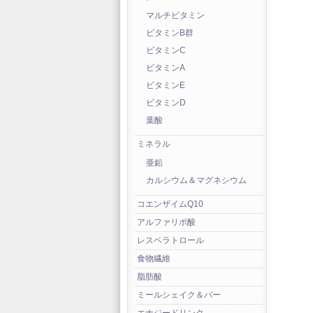
マルチビタミン
ビタミンB群
ビタミンC
ビタミンA
ビタミンE
ビタミンD
葉酸
ミネラル
亜鉛
カルシウム＆マグネシウム
コエンザイムQ10
アルファリポ酸
レスベラトロール
食物繊維
脂肪酸
ミールシェイク＆バー