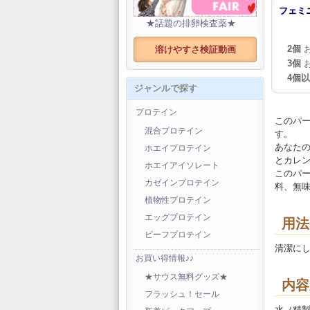
フェミニ
★話題の排卵検査薬★
2個
お
溶けやすさ検証動画
3個
お
4個
ジャンルで探す
プロテイン
このパ
混合プロテイン
す。
あなた
ホエイプロテイン
とカレ
ホエイアイソレート
このパ
カゼインプロテイン
料、無
植物性プロテイン
エッグプロテイン
用法
ビーフプロテイン
清潔に
お買い得情報♪♪
★サウス無料グッズ★
内容
フラッシュ！セール
水（精