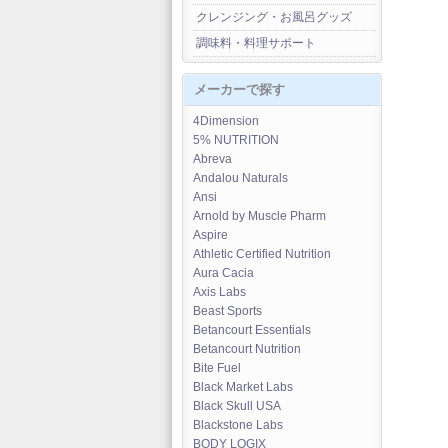
クレンジング・お風呂グッズ
調味料・料理サポート
メーカーで探す
4Dimension
5% NUTRITION
Abreva
Andalou Naturals
Ansi
Arnold by Muscle Pharm
Aspire
Athletic Certified Nutrition
Aura Cacia
Axis Labs
Beast Sports
Betancourt Essentials
Betancourt Nutrition
Bite Fuel
Black Market Labs
Black Skull USA
Blackstone Labs
BODY LOGIX