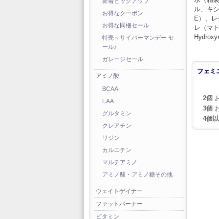
新着ピックアップ
ル、キ
お得なクーポン
E）、
お得な同梱セール
レ（マ
Hydro
特売～サイバーマンデー セ
ール♪
ガレージセール
フェミニ
アミノ酸
BCAA
2個
お
EAA
3個
お
グルタミン
4個
クレアチン
リジン
カルニチン
マルチアミノ
アミノ酸・アミノ糖その他
ウェイトゲイナー
ファットバーナー
ビタミン