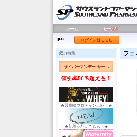
ホーム
セール!!
guest
ログインはこちら
フェ
総力特集
サイバーマンデー セール
値引率50％超えも！
★最高峰プロテイン上陸！★
★新着商品はこちら！★