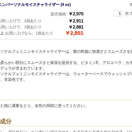
ンパーソナルモイスチャライザー (4 oz)
￥2,970
個 
販売価格:
￥2,911
買い上げで、1個あたり
￥2,881
買い上げで、1個あたり
￥2,851
以上
お買い上げなら、1個あたり
ーソナルフェミニンモイスチャライザーは、膣の乾燥に快適さとスムーズさを
の柔らかい部分にスムーズさと保湿を提供する、ビタミンE、アロエベラ、カ
ンデュラが含まれています。
ーソナルフェミニンモイスチャライザーは、ウォーターベースでウォッシャブ
味、非染色です。
した指に適量をとり、女性の局部に塗ってください。
成分
製）、グリセリン、ペンチレングリコール、ヒドロキシエチルセルロース、ソ