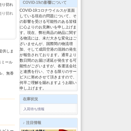
COVID-19の影響について
売り切れ
COVID-19コロナウイルスが直面
売り切れ
している現在の問題について、そ
の影響を受ける可能性のある皆様
に心よりのお見舞いを申し上げま
す。現在、弊社商品の納品に関す
る物流には、未だ大きな変化はご
ざいませんが、国際間の物流増
加、そして成田空港の混雑の発生
提供しま
が報告されております。通常より
数日間のお届け遅延が発生する可
モミール
能性がございますが、各運送会社
と連携を行い、できる限りのサー
ル、無香
ビスに努めさせて頂きますので、
何卒ご理解を賜れますようお願い
申し上げます。
在庫状況
入荷待ち情報
♪ 注目情報
ルビトー