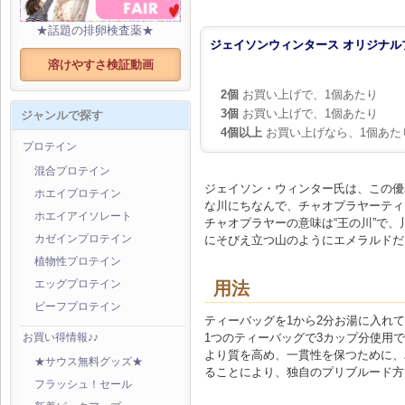
★話題の排卵検査薬★
ジェイソンウィンタース オリジナルブレ
溶けやすさ検証動画
2個
お買い上げで、1個あたり
3個
お買い上げで、1個あたり
ジャンルで探す
4個以上
お買い上げなら、1個あた
プロテイン
混合プロテイン
ジェイソン・ウィンター氏は、この優
ホエイプロテイン
な川にちなんで、チャオプラヤーティ
ホエイアイソレート
チャオプラヤーの意味は“王の川”で
にそびえ立つ山のようにエメラルドだ
カゼインプロテイン
植物性プロテイン
用法
エッグプロテイン
ビーフプロテイン
ティーバッグを1から2分お湯に入れ
1つのティーバッグで3カップ分使用
お買い得情報♪♪
より質を高め、一貫性を保つために、
★サウス無料グッズ★
ることにより、独自のプリブルード方
フラッシュ！セール