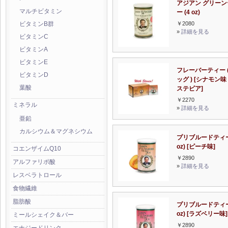
アジアン グリーン
マルチビタミン
ー (4 oz)
￥2080
ビタミンB群
»
詳細を見る
ビタミンC
ビタミンA
ビタミンE
フレーバーティー (
ビタミンD
ッグ ) [シナモン味 w
葉酸
ステビア]
￥2270
ミネラル
»
詳細を見る
亜鉛
カルシウム＆マグネシウム
プリブルードティー
oz) [ピーチ味]
コエンザイムQ10
￥2890
アルファリポ酸
»
詳細を見る
レスベラトロール
食物繊維
脂肪酸
プリブルードティー
oz) [ラズベリー味]
ミールシェイク＆バー
￥2890