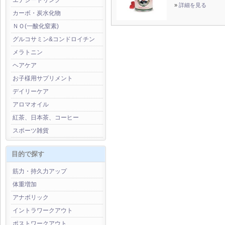
エナジードリンク
»
詳細を見る
カーボ・炭水化物
ＮＯ(一酸化窒素)
グルコサミン&コンドロイチン
メラトニン
ヘアケア
お子様用サプリメント
デイリーケア
アロマオイル
紅茶、日本茶、コーヒー
スポーツ雑貨
目的で探す
筋力・持久力アップ
体重増加
アナボリック
イントラワークアウト
ポストワークアウト