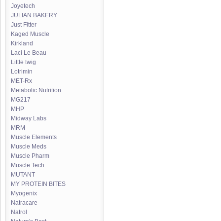
Joyetech
JULIAN BAKERY
Just Fitter
Kaged Muscle
Kirkland
Laci Le Beau
Little twig
Lotrimin
MET-Rx
Metabolic Nutrition
MG217
MHP
Midway Labs
MRM
Muscle Elements
Muscle Meds
Muscle Pharm
Muscle Tech
MUTANT
MY PROTEIN BITES
Myogenix
Natracare
Natrol