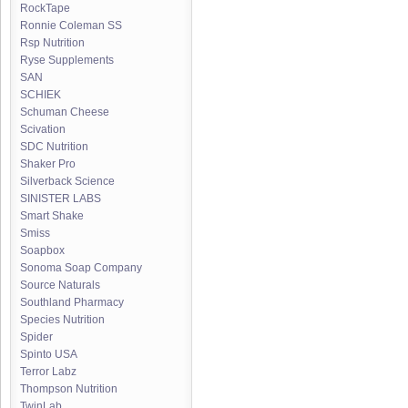
RockTape
Ronnie Coleman SS
Rsp Nutrition
Ryse Supplements
SAN
SCHIEK
Schuman Cheese
Scivation
SDC Nutrition
Shaker Pro
Silverback Science
SINISTER LABS
Smart Shake
Smiss
Soapbox
Sonoma Soap Company
Source Naturals
Southland Pharmacy
Species Nutrition
Spider
Spinto USA
Terror Labz
Thompson Nutrition
TwinLab