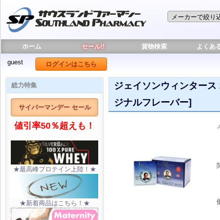
ホーム
セール!!
貨物検索
よくあ
guest
ログインはこちら
ジェイソンウィンタース オ
総力特集
ジナルフレーバー]
サイバーマンデー セール
値引率50％超えも！
★最高峰プロテイン上陸！★
★新着商品はこちら！★