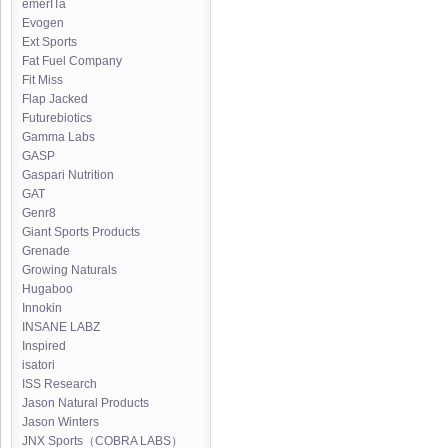
emerITa
Evogen
Ext Sports
Fat Fuel Company
Fit Miss
Flap Jacked
Futurebiotics
Gamma Labs
GASP
Gaspari Nutrition
GAT
Genr8
Giant Sports Products
Grenade
Growing Naturals
Hugaboo
Innokin
INSANE LABZ
Inspired
isatori
ISS Research
Jason Natural Products
Jason Winters
JNX Sports（COBRA LABS）