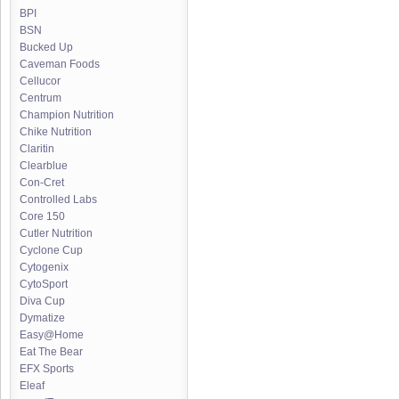
BPI
BSN
Bucked Up
Caveman Foods
Cellucor
Centrum
Champion Nutrition
Chike Nutrition
Claritin
Clearblue
Con-Cret
Controlled Labs
Core 150
Cutler Nutrition
Cyclone Cup
Cytogenix
CytoSport
Diva Cup
Dymatize
Easy@Home
Eat The Bear
EFX Sports
Eleaf