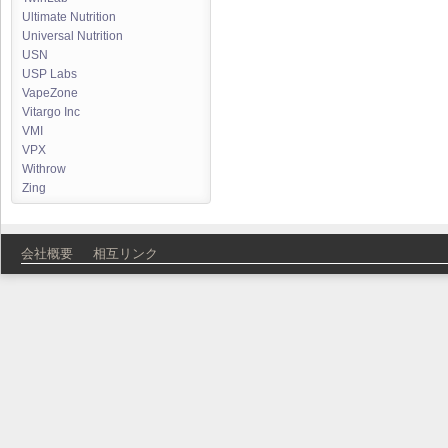
Ultimate Nutrition
Universal Nutrition
USN
USP Labs
VapeZone
Vitargo Inc
VMI
VPX
Withrow
Zing
会社概要
相互リンク