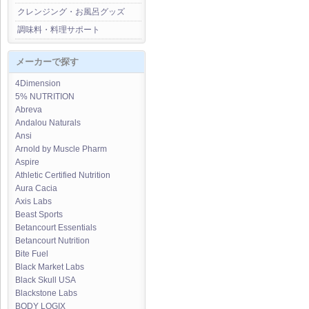
クレンジング・お風呂グッズ
調味料・料理サポート
メーカーで探す
4Dimension
5% NUTRITION
Abreva
Andalou Naturals
Ansi
Arnold by Muscle Pharm
Aspire
Athletic Certified Nutrition
Aura Cacia
Axis Labs
Beast Sports
Betancourt Essentials
Betancourt Nutrition
Bite Fuel
Black Market Labs
Black Skull USA
Blackstone Labs
BODY LOGIX