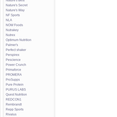
Nature's Best
Nature's Secret
Nature's Way
NF Sports
NLA
NOW Foods
Nutrakey
Nutrex
Optimum Nutrition
Palmer's
Perfect shaker
Perspirex
Pescience
Power Crunch
Primaforce
PROMERA
ProSupps
Pure Protein
PURUS LABS
Quest Nutrition
REDCON1
Rembrandt
Repp Sports
Rivalus