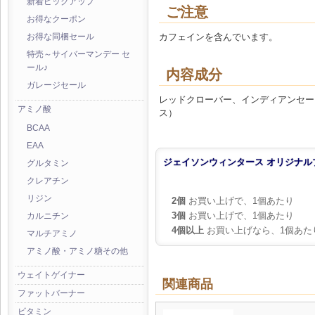
新着ピックアップ
ご注意
お得なクーポン
カフェインを含んでいます。
お得な同梱セール
特売～サイバーマンデー セ
ール♪
内容成分
ガレージセール
レッドクローバー、インディアンセージ葉
アミノ酸
ス）
BCAA
EAA
ジェイソンウィンタース オリジナルブレ
グルタミン
クレアチン
リジン
2個
お買い上げで、1個あたり
3個
お買い上げで、1個あたり
カルニチン
4個以上
お買い上げなら、1個あた
マルチアミノ
アミノ酸・アミノ糖その他
ウェイトゲイナー
関連商品
ファットバーナー
ビタミン