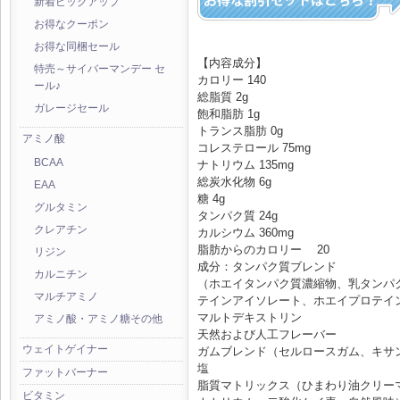
新着ピックアップ
お得なクーポン
お得な同梱セール
【内容成分】
特売～サイバーマンデー セ
カロリー 140
ール♪
総脂質 2g
ガレージセール
飽和脂肪 1g
トランス脂肪 0g
アミノ酸
コレステロール 75mg
BCAA
ナトリウム 135mg
総炭水化物 6g
EAA
糖 4g
グルタミン
タンパク質 24g
クレアチン
カルシウム 360mg
脂肪からのカロリー 20
リジン
成分：タンパク質ブレンド
カルニチン
（ホエイタンパク質濃縮物、乳タンパ
マルチアミノ
テインアイソレート、ホエイプロテイ
マルトデキストリン
アミノ酸・アミノ糖その他
天然および人工フレーバー
ウェイトゲイナー
ガムブレンド（セルロースガム、キサ
塩
ファットバーナー
脂質マトリックス（ひまわり油クリー
ビタミン