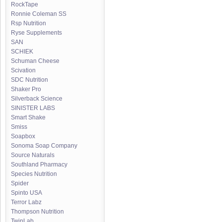
RockTape
Ronnie Coleman SS
Rsp Nutrition
Ryse Supplements
SAN
SCHIEK
Schuman Cheese
Scivation
SDC Nutrition
Shaker Pro
Silverback Science
SINISTER LABS
Smart Shake
Smiss
Soapbox
Sonoma Soap Company
Source Naturals
Southland Pharmacy
Species Nutrition
Spider
Spinto USA
Terror Labz
Thompson Nutrition
TwinLab