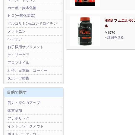
エナジードリンク
カーボ・炭水化物
ＮＯ(一酸化窒素)
HMB フュエル 6
グルコサミン&コンドロイチン
ル
メラトニン
￥6770
»
詳細を見る
ヘアケア
お子様用サプリメント
デイリーケア
アロマオイル
紅茶、日本茶、コーヒー
スポーツ雑貨
目的で探す
筋力・持久力アップ
体重増加
アナボリック
イントラワークアウト
ポストワークアウト