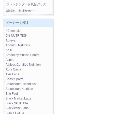
クレンジング・お風呂グッズ
調味料・料理サポート
メーカーで探す
4Dimension
5% NUTRITION
Abreva
Andalou Naturals
Ansi
Arnold by Muscle Pharm
Aspire
Athletic Certified Nutrition
Aura Cacia
Axis Labs
Beast Sports
Betancourt Essentials
Betancourt Nutrition
Bite Fuel
Black Market Labs
Black Skull USA
Blackstone Labs
BODY LOGIX