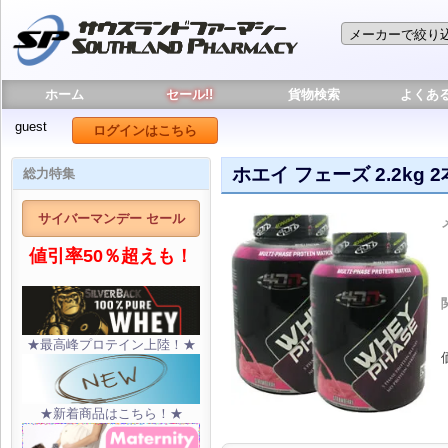
ホーム
セール!!
貨物検索
よくあ
guest
ログインはこちら
ホエイ フェーズ 2.2kg 
総力特集
サイバーマンデー セール
値引率50％超えも！
★最高峰プロテイン上陸！★
★新着商品はこちら！★