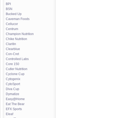
BPI
BSN
Bucked Up
Caveman Foods
Cellucor
Centrum
Champion Nutrition
Chike Nutrition
Claritin
Clearblue
Con-Cret
Controlled Labs
Core 150
Cutler Nutrition
Cyclone Cup
Cytogenix
CytoSport
Diva Cup
Dymatize
Easy@Home
Eat The Bear
EFX Sports
Eleaf