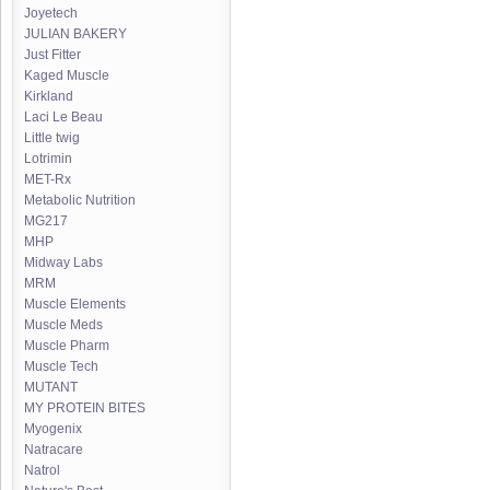
Joyetech
JULIAN BAKERY
Just Fitter
Kaged Muscle
Kirkland
Laci Le Beau
Little twig
Lotrimin
MET-Rx
Metabolic Nutrition
MG217
MHP
Midway Labs
MRM
Muscle Elements
Muscle Meds
Muscle Pharm
Muscle Tech
MUTANT
MY PROTEIN BITES
Myogenix
Natracare
Natrol