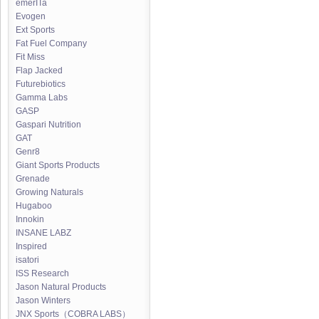
emerITa
Evogen
Ext Sports
Fat Fuel Company
Fit Miss
Flap Jacked
Futurebiotics
Gamma Labs
GASP
Gaspari Nutrition
GAT
Genr8
Giant Sports Products
Grenade
Growing Naturals
Hugaboo
Innokin
INSANE LABZ
Inspired
isatori
ISS Research
Jason Natural Products
Jason Winters
JNX Sports（COBRA LABS）