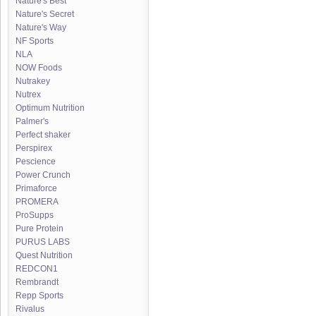
Nature's Best
Nature's Secret
Nature's Way
NF Sports
NLA
NOW Foods
Nutrakey
Nutrex
Optimum Nutrition
Palmer's
Perfect shaker
Perspirex
Pescience
Power Crunch
Primaforce
PROMERA
ProSupps
Pure Protein
PURUS LABS
Quest Nutrition
REDCON1
Rembrandt
Repp Sports
Rivalus