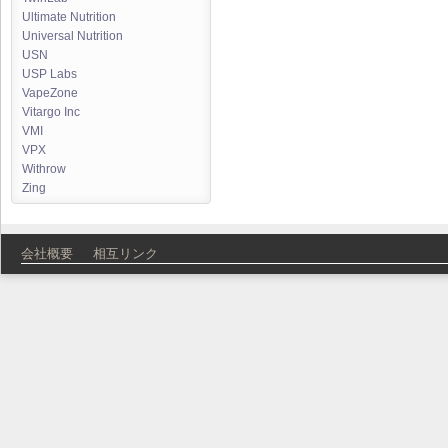
Ultimate Nutrition
Universal Nutrition
USN
USP Labs
VapeZone
Vitargo Inc
VMI
VPX
Withrow
Zing
会社概要
相互リンク