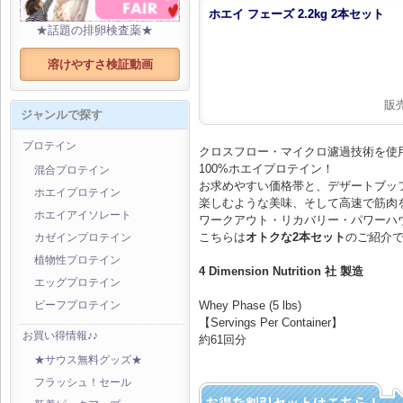
ホエイ フェーズ 2.2kg 2本セット
★話題の排卵検査薬★
溶けやすさ検証動画
販
ジャンルで探す
プロテイン
クロスフロー・マイクロ濾過技術を使
100%ホエイプロテイン！
混合プロテイン
お求めやすい価格帯と、デザートブッ
ホエイプロテイン
楽しむような美味、そして高速で筋肉
ホエイアイソレート
ワークアウト・リカバリー・パワーハ
こちらは
オトクな2本セット
のご紹介
カゼインプロテイン
植物性プロテイン
4 Dimension Nutrition 社 製造
エッグプロテイン
Whey Phase (5 lbs)
ビーフプロテイン
【Servings Per Container】
お買い得情報♪♪
約61回分
★サウス無料グッズ★
フラッシュ！セール