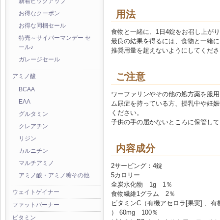
新着ピックアップ
用法
お得なクーポン
お得な同梱セール
食物と一緒に、1日4錠をお召し上が
特売～サイバーマンデー セ
最良の結果を得るには、食物と一緒に
ール♪
推奨用量を超えないようにしてくださ
ガレージセール
ご注意
アミノ酸
BCAA
ワーファリンやその他の処方薬を服用
EAA
ム尿症を持っている方、授乳中や妊娠
ください。
グルタミン
子供の手の届かないところに保管して
クレアチン
リジン
内容成分
カルニチン
マルチアミノ
2サービング：4錠
5カロリー
アミノ酸・アミノ糖その他
全炭水化物 1g 1％
ウェイトゲイナー
食物繊維1グラム 2％
ビタミンC（有機アセロラ[果実] 、有機
ファットバーナー
） 60mg 100％
ビタミン