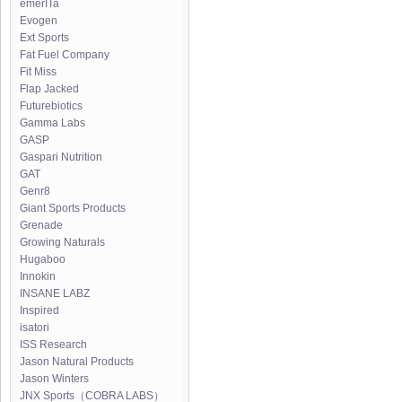
emerITa
Evogen
Ext Sports
Fat Fuel Company
Fit Miss
Flap Jacked
Futurebiotics
Gamma Labs
GASP
Gaspari Nutrition
GAT
Genr8
Giant Sports Products
Grenade
Growing Naturals
Hugaboo
Innokin
INSANE LABZ
Inspired
isatori
ISS Research
Jason Natural Products
Jason Winters
JNX Sports（COBRA LABS）