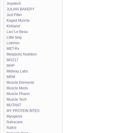
Joyetech
JULIAN BAKERY
Just Fitter
Kaged Muscle
Kirkland
Laci Le Beau
Little twig
Lotrimin
MET-Rx
Metabolic Nutrition
MG217
MHP
Midway Labs
MRM
Muscle Elements
Muscle Meds
Muscle Pharm
Muscle Tech
MUTANT
MY PROTEIN BITES
Myogenix
Natracare
Natrol