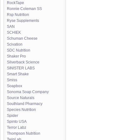
RockTape
Ronnie Coleman SS
Rsp Nutrition
Ryse Supplements
SAN
SCHIEK
Schuman Cheese
Scivation
SDC Nutrition
Shaker Pro
Silverback Science
SINISTER LABS
Smart Shake
Smiss
Soapbox
Sonoma Soap Company
Source Naturals
Southland Pharmacy
Species Nutrition
Spider
Spinto USA
Terror Labz
Thompson Nutrition
TwinLab