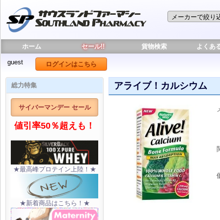
ホーム
セール!!
貨物検索
よくあ
guest
ログインはこちら
アライブ！カルシウム
総力特集
サイバーマンデー セール
値引率50％超えも！
★最高峰プロテイン上陸！★
★新着商品はこちら！★