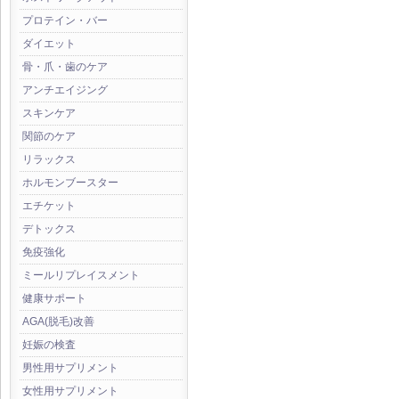
プロテイン・バー
ダイエット
骨・爪・歯のケア
アンチエイジング
スキンケア
関節のケア
リラックス
ホルモンブースター
エチケット
デトックス
免疫強化
ミールリプレイスメント
健康サポート
AGA(脱毛)改善
妊娠の検査
男性用サプリメント
女性用サプリメント