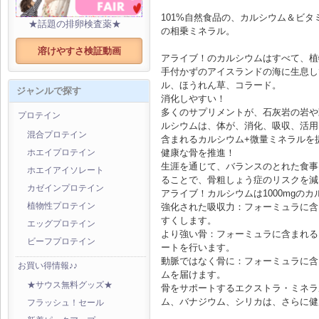
101%自然食品の、カルシウム＆ビタ
★話題の排卵検査薬★
の相乗ミネラル。
溶けやすさ検証動画
アライブ！のカルシウムはすべて、植
手付かずのアイスランドの海に生息し
ル、ほうれん草、コラード。
ジャンルで探す
消化しやすい！
多くのサプリメントが、石灰岩の岩や
プロテイン
ルシウムは、体が、消化、吸収、活用
混合プロテイン
含まれるカルシウム+微量ミネラルを
健康な骨を推進！
ホエイプロテイン
生涯を通じて、バランスのとれた食事
ホエイアイソレート
ることで、骨粗しょう症のリスクを減
カゼインプロテイン
アライブ！カルシウムは1000mgの
強化された吸収力：フォーミュラに含
植物性プロテイン
すくします。
エッグプロテイン
より強い骨：フォーミュラに含まれる
ビーフプロテイン
ートを行います。
動脈ではなく骨に：フォーミュラに含ま
お買い得情報♪♪
ムを届けます。
★サウス無料グッズ★
骨をサポートするエクストラ・ミネラ
ム、バナジウム、シリカは、さらに健
フラッシュ！セール