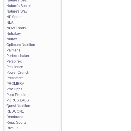
Nature's Best
Nature's Secret
Nature's Way
NF Sports
NLA
NOW Foods
Nutrakey
Nutrex
Optimum Nutrition
Palmer's
Perfect shaker
Perspirex
Pescience
Power Crunch
Primaforce
PROMERA
ProSupps
Pure Protein
PURUS LABS
Quest Nutrition
REDCON1
Rembrandt
Repp Sports
Rivalus