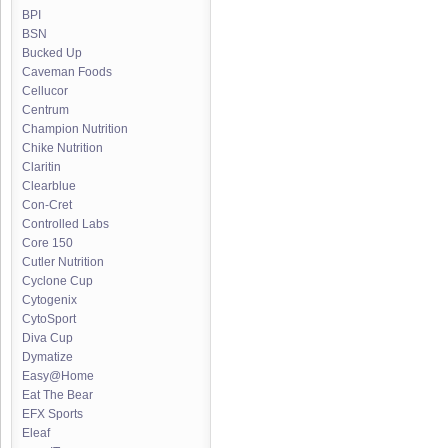
BPI
BSN
Bucked Up
Caveman Foods
Cellucor
Centrum
Champion Nutrition
Chike Nutrition
Claritin
Clearblue
Con-Cret
Controlled Labs
Core 150
Cutler Nutrition
Cyclone Cup
Cytogenix
CytoSport
Diva Cup
Dymatize
Easy@Home
Eat The Bear
EFX Sports
Eleaf