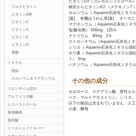
ビタミンD3（コレカルシフェロール） 2,0
納豆からビタミンK2 （メナキノン7 ） 
マルチビタミン
カルシウム（ Aquamin石灰化ミネラル源
ビタミンB群
[葉] 、有機ほうれん草[葉] 、オーガニッ
ビタミンC
マグネシウム（ Aquamin石灰化ミネラル
塩/酸化物） 500mg 125％
ビタミンA
ナトリウム 40mg 2％
ビタミンE
ストロンチウム（Aquamin石灰化ミネラル
ビタミンD
シリカ（ Aquamin石灰化ミネラル源紅藻L
葉酸
ホウ素（ Aquamin石灰化ミネラル源紅藻
ト） 3mg
ミネラル
バナジウム（ Aquamin石灰化ミネラル源紅
亜鉛
カルシウム＆マグネシウム
その他の成分
コエンザイムQ10
セルロース、ステアリン酸、変性セル
アルファリポ酸
ース、マルトデキストリン、シリカ、
以下の製品は含まれていません：人工
レスベラトロール
小麦、酵母
食物繊維
脂肪酸
ミールシェイク＆バー