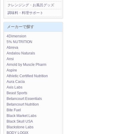
クレンジング・お風呂グッズ
調味料・料理サポート
メーカーで探す
4Dimension
5% NUTRITION
Abreva
Andalou Naturals
Ansi
Arnold by Muscle Pharm
Aspire
Athletic Certified Nutrition
Aura Cacia
Axis Labs
Beast Sports
Betancourt Essentials
Betancourt Nutrition
Bite Fuel
Black Market Labs
Black Skull USA
Blackstone Labs
BODY LOGIX