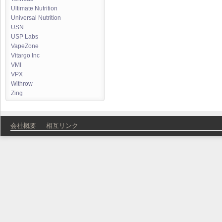
Ultimate Nutrition
Universal Nutrition
USN
USP Labs
VapeZone
Vitargo Inc
VMI
VPX
Withrow
Zing
会社概要
相互リンク