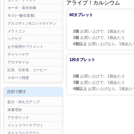
エナジードリンク
アライブ！カルシウム
カーボ・炭水化物
60タブレット
ＮＯ(一酸化窒素)
グルコサミン&コンドロイチン
2個
お買い上げで、1個あたり
メラトニン
3個
お買い上げで、1個あたり
ヘアケア
4個以上
お買い上げなら、1個あた
お子様用サプリメント
デイリーケア
120タブレット
アロマオイル
紅茶、日本茶、コーヒー
2個
お買い上げで、1個あたり
スポーツ雑貨
3個
お買い上げで、1個あたり
4個以上
お買い上げなら、1個あた
目的で探す
筋力・持久力アップ
体重増加
アナボリック
イントラワークアウト
ポストワークアウト