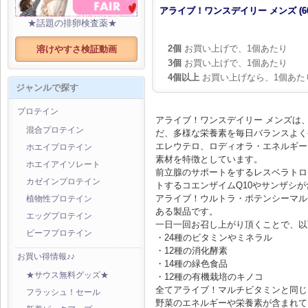
アライブ！ワンスデイリー メンズ (6
★話題の排卵検査薬★
2個
お買い上げで、1個あたり
溶けやすさ検証動画
3個
お買い上げで、1個あたり
4個以上
お買い上げなら、1個あた
ジャンルで探す
プロテイン
アライブ！ワンスデイリー メンズは
混合プロテイン
だ、多様な栄養素を毎日バランスよく
エレウテロ、ロディオラ・エネルギー
ホエイプロテイン
素材を特徴としています。
ホエイアイソレート
前立腺のサポートをするレスベラトロ
カゼインプロテイン
トするコエンザイムQ10やサンザシ
アライブ！ウルトラ・ポテンシーマル
植物性プロテイン
ある製品です。
エッグプロテイン
一日一回お召し上がり頂くことで、以
ビーフプロテイン
・24種のビタミンやミネラル
・12種の消化酵素
お買い得情報♪♪
・14種の緑色食品
★サウス無料グッズ★
・12種の有機栽培のキノコ
全てアライブ！マルチビタミンと同じ
フラッシュ！セール
野菜のエネルギーや栄養素が含まれて