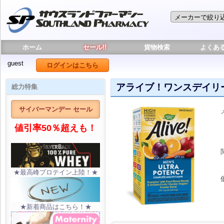
ホーム
セール!!
貨物検索
よくあ
guest
ログインはこちら
アライブ！ワンスデイリー 
総力特集
サイバーマンデー セール
値引率50％超えも！
★最高峰プロテイン上陸！★
★新着商品はこちら！★