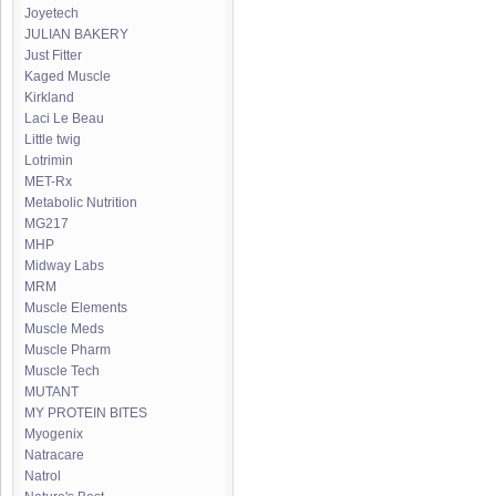
Joyetech
JULIAN BAKERY
Just Fitter
Kaged Muscle
Kirkland
Laci Le Beau
Little twig
Lotrimin
MET-Rx
Metabolic Nutrition
MG217
MHP
Midway Labs
MRM
Muscle Elements
Muscle Meds
Muscle Pharm
Muscle Tech
MUTANT
MY PROTEIN BITES
Myogenix
Natracare
Natrol