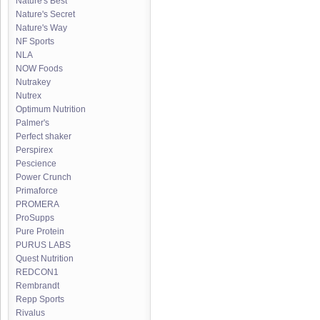
Nature's Best
Nature's Secret
Nature's Way
NF Sports
NLA
NOW Foods
Nutrakey
Nutrex
Optimum Nutrition
Palmer's
Perfect shaker
Perspirex
Pescience
Power Crunch
Primaforce
PROMERA
ProSupps
Pure Protein
PURUS LABS
Quest Nutrition
REDCON1
Rembrandt
Repp Sports
Rivalus