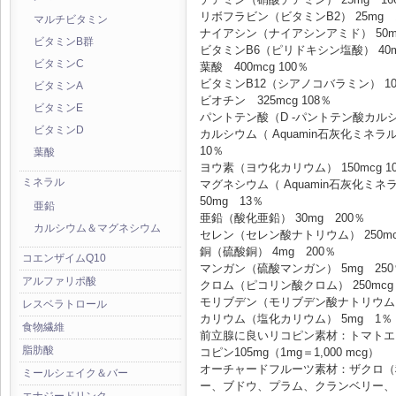
リボフラビン（ビタミンB2） 25mg 1
マルチビタミン
ナイアシン（ナイアシンアミド） 50m
ビタミンB群
ビタミンB6（ピリドキシン塩酸） 40m
ビタミンC
葉酸 400mcg 100％
ビタミンB12（シアノコバラミン） 100m
ビタミンA
ビオチン 325mcg 108％
ビタミンE
パントテン酸（D -パントテン酸カルシウ
ビタミンD
カルシウム（ Aquamin石灰化ミネラル源
10％
葉酸
ヨウ素（ヨウ化カリウム） 150mcg 1
ミネラル
マグネシウム（ Aquamin石灰化ミネラル
50mg 13％
亜鉛
亜鉛（酸化亜鉛） 30mg 200％
カルシウム＆マグネシウム
セレン（セレン酸ナトリウム） 250mcg
銅（硫酸銅） 4mg 200％
コエンザイムQ10
マンガン（硫酸マンガン） 5mg 250
アルファリポ酸
クロム（ピコリン酸クロム） 250mcg 
モリブデン（モリブデン酸ナトリウム） 7
レスベラトロール
カリウム（塩化カリウム） 5mg 1％
食物繊維
前立腺に良いリコピン素材：トマトエ
脂肪酸
コピン105mg（1mg＝1,000 mcg）
オーチャードフルーツ素材：ザクロ（
ミールシェイク＆バー
ー、ブドウ、プラム、クランベリー、