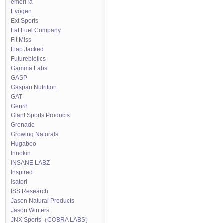
emerITa
Evogen
Ext Sports
Fat Fuel Company
Fit Miss
Flap Jacked
Futurebiotics
Gamma Labs
GASP
Gaspari Nutrition
GAT
Genr8
Giant Sports Products
Grenade
Growing Naturals
Hugaboo
Innokin
INSANE LABZ
Inspired
isatori
ISS Research
Jason Natural Products
Jason Winters
JNX Sports（COBRA LABS）