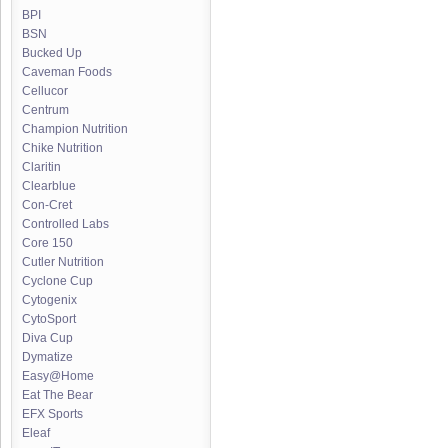
BPI
BSN
Bucked Up
Caveman Foods
Cellucor
Centrum
Champion Nutrition
Chike Nutrition
Claritin
Clearblue
Con-Cret
Controlled Labs
Core 150
Cutler Nutrition
Cyclone Cup
Cytogenix
CytoSport
Diva Cup
Dymatize
Easy@Home
Eat The Bear
EFX Sports
Eleaf