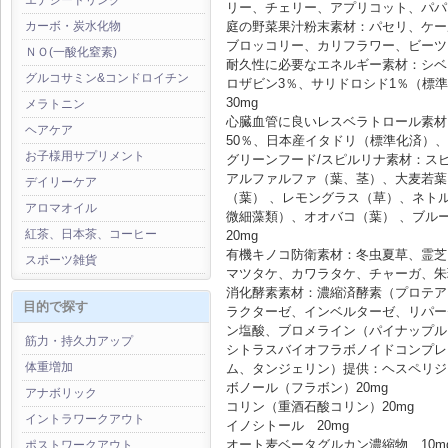
エナジードリンク
リー、チェリー、アプリコット、パパ
庭の野菜果汁粉末素材：パセリ、ケー
カーボ・炭水化物
ブロッコリー、カリフラワー、ビーツ
ＮＯ(一酸化窒素)
耐久性に必要なエネルギー素材：シベ
グルコサミン&コンドロイチン
ロザビン3％、サリドロシド1％（標
30mg
メラトニン
心臓血管に良いレスベラトロール素材
ヘアケア
50％、日本産イタドリ（標準化済）、 
お子様用サプリメント
グリーンフード/スピルリナ素材：ス
アルファルファ（葉、茎）、大麦若葉
デイリーケア
（葉） 、レモングラス（草）、ネト
アロマオイル
微細藻類）、オオバコ（葉） 、ブル
紅茶、日本茶、コーヒー
20mg
有機キノコ防衛素材：冬虫夏草、霊芝
スポーツ雑貨
マツタケ、カワラタケ、チャーガ、朱
消化酵素素材：濃縮済酵素（プロテアーゼI
目的で探す
ラクターゼ、インベルターゼ、リパー
ン塩酸、ブロメライン（パイナップル
筋力・持久力アップ
シトラスバイオフラボノイドコンプレ
体重増加
ム、タンジェリン）提供：ヘスペリジ
ボノール（フラボン）20mg
アナボリック
コリン（重酒石酸コリン）20mg
イントラワークアウト
イノシトール 20mg
オート麦ベータグルカン濃縮物 10m
ポストワークアウト