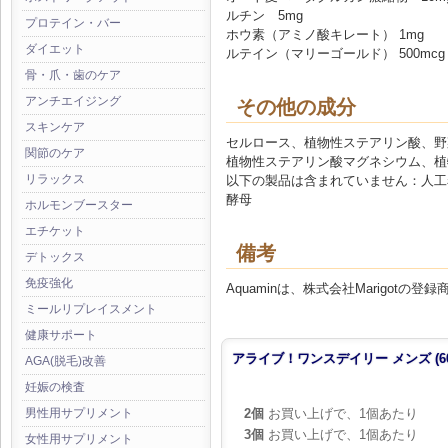
ルチン 5mg
プロテイン・バー
ホウ素（アミノ酸キレート） 1mg
ダイエット
ルテイン（マリーゴールド） 500mcg
骨・爪・歯のケア
アンチエイジング
その他の成分
スキンケア
セルロース、植物性ステアリン酸、野
関節のケア
植物性ステアリン酸マグネシウム、植
リラックス
以下の製品は含まれていません：人工
酵母
ホルモンブースター
エチケット
備考
デトックス
免疫強化
Aquaminは、株式会社Marigotの登
ミールリプレイスメント
健康サポート
アライブ！ワンスデイリー メンズ (6
AGA(脱毛)改善
妊娠の検査
2個
お買い上げで、1個あたり
男性用サプリメント
3個
お買い上げで、1個あたり
女性用サプリメント