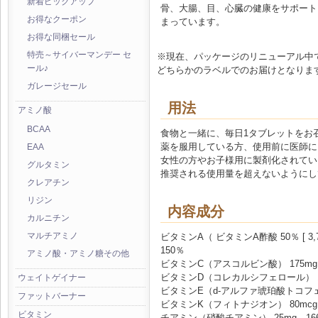
新着ピックアップ
骨、大腸、目、心臓の健康をサポート
お得なクーポン
まっています。
お得な同梱セール
特売～サイバーマンデー セ
※現在、パッケージのリニューアル中
ール♪
どちらかのラベルでのお届けとなりま
ガレージセール
用法
アミノ酸
BCAA
食物と一緒に、毎日1タブレットをお
薬を服用している方、使用前に医師に
EAA
女性の方やお子様用に製剤化されてい
グルタミン
推奨される使用量を超えないようにし
クレアチン
リジン
内容成分
カルニチン
ビタミンA（ ビタミンA酢酸 50％ [ 3,750 
マルチアミノ
150％
アミノ酸・アミノ糖その他
ビタミンC（アスコルビン酸） 175mg 
ビタミンD（コレカルシフェロール） 1,00
ウェイトゲイナー
ビタミンE（d-アルファ琥珀酸トコフェリル
ファットバーナー
ビタミンK（フィトナジオン） 80mcg 
ビタミン
チアミン（硝酸チアミン） 25mg 16