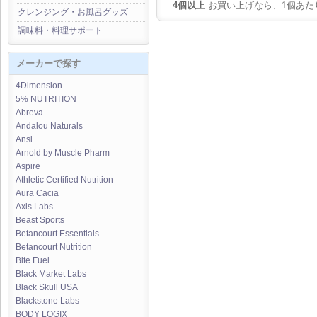
4個以上
お買い上げなら、1個あた
クレンジング・お風呂グッズ
調味料・料理サポート
メーカーで探す
4Dimension
5% NUTRITION
Abreva
Andalou Naturals
Ansi
Arnold by Muscle Pharm
Aspire
Athletic Certified Nutrition
Aura Cacia
Axis Labs
Beast Sports
Betancourt Essentials
Betancourt Nutrition
Bite Fuel
Black Market Labs
Black Skull USA
Blackstone Labs
BODY LOGIX