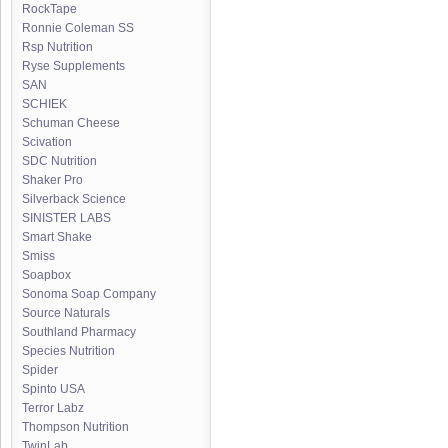
RockTape
Ronnie Coleman SS
Rsp Nutrition
Ryse Supplements
SAN
SCHIEK
Schuman Cheese
Scivation
SDC Nutrition
Shaker Pro
Silverback Science
SINISTER LABS
Smart Shake
Smiss
Soapbox
Sonoma Soap Company
Source Naturals
Southland Pharmacy
Species Nutrition
Spider
Spinto USA
Terror Labz
Thompson Nutrition
TwinLab