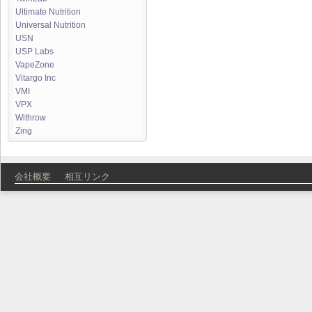
Ultimate Nutrition
Universal Nutrition
USN
USP Labs
VapeZone
Vitargo Inc
VMI
VPX
Withrow
Zing
会社概要
相互リンク