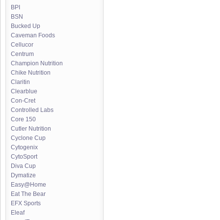
BPI
BSN
Bucked Up
Caveman Foods
Cellucor
Centrum
Champion Nutrition
Chike Nutrition
Claritin
Clearblue
Con-Cret
Controlled Labs
Core 150
Cutler Nutrition
Cyclone Cup
Cytogenix
CytoSport
Diva Cup
Dymatize
Easy@Home
Eat The Bear
EFX Sports
Eleaf