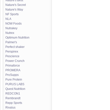
Nature's Best
Nature's Secret
Nature's Way
NF Sports
NLA
NOW Foods
Nutrakey
Nutrex
Optimum Nutrition
Palmer's
Perfect shaker
Perspirex
Pescience
Power Crunch
Primaforce
PROMERA
ProSupps
Pure Protein
PURUS LABS
Quest Nutrition
REDCON1
Rembrandt
Repp Sports
Rivalus