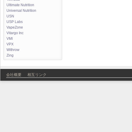
Ultimate Nutrition
Universal Nutrition
USN
USP Labs
VapeZone
Vitargo Inc
VMI
VPX
Withrow
Zing
会社概要
相互リンク