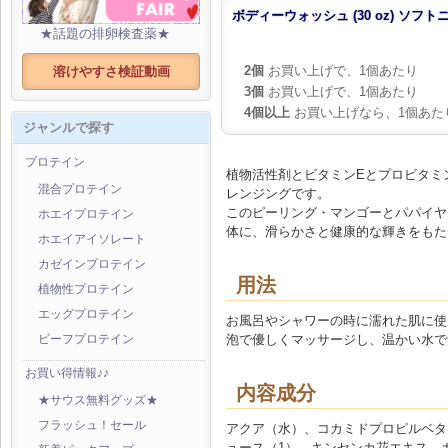
ボディーウォッシュ (30 oz) ソフト
★話題の排卵検査薬★
2個
お買い上げで、1個あたり
溶けやすさ検証動画
3個
お買い上げで、1個あたり
4個以上
お買い上げなら、1個あた
ジャンルで探す
プロテイン
植物活性剤とビタミンEとプロビタミ
混合プロテイン
レンジングです。
このピーリング・マンゴーとパパイヤ
ホエイプロテイン
体に、滑らかさと健康的な輝きをもた
ホエイアイソレート
カゼインプロテイン
用法
植物性プロテイン
エッグプロテイン
お風呂やシャワーの時に濡れた肌に使
泡で優しくマッサージし、温かい水で
ビーフプロテイン
お買い得情報♪♪
内容成分
★サウス無料グッズ★
フラッシュ！セール
アクア（水）、コカミドプロピルベタ
ュース（1）、キンセンカ花エキス、