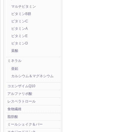
マルチビタミン
ビタミンB群
ビタミンC
ビタミンA
ビタミンE
ビタミンD
葉酸
ミネラル
亜鉛
カルシウム＆マグネシウム
コエンザイムQ10
アルファリポ酸
レスベラトロール
食物繊維
脂肪酸
ミールシェイク＆バー