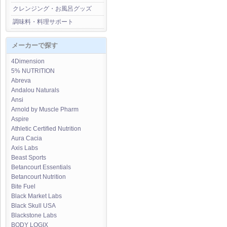
クレンジング・お風呂グッズ
調味料・料理サポート
メーカーで探す
4Dimension
5% NUTRITION
Abreva
Andalou Naturals
Ansi
Arnold by Muscle Pharm
Aspire
Athletic Certified Nutrition
Aura Cacia
Axis Labs
Beast Sports
Betancourt Essentials
Betancourt Nutrition
Bite Fuel
Black Market Labs
Black Skull USA
Blackstone Labs
BODY LOGIX