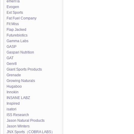
emerITa
Evogen
Ext Sports
Fat Fuel Company
Fit Miss
Flap Jacked
Futurebiotics
Gamma Labs
GASP
Gaspari Nutrition
GAT
Genr8
Giant Sports Products
Grenade
Growing Naturals
Hugaboo
Innokin
INSANE LABZ
Inspired
isatori
ISS Research
Jason Natural Products
Jason Winters
JNX Sports（COBRA LABS）