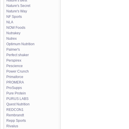
Nature's Best
Nature's Secret
Nature's Way
NF Sports
NLA
NOW Foods
Nutrakey
Nutrex
Optimum Nutrition
Palmer's
Perfect shaker
Perspirex
Pescience
Power Crunch
Primaforce
PROMERA
ProSupps
Pure Protein
PURUS LABS
Quest Nutrition
REDCON1
Rembrandt
Repp Sports
Rivalus