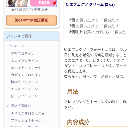
C-エフェクツ クリーム (2 oz)
★話題の排卵検査薬★
2個
お買い上げで、1個あたり
溶けやすさ検証動画
3個
お買い上げで、1個あたり
4個以上
お買い上げなら、1個あた
ジャンルで探す
プロテイン
C-エフェクツ・フォーミュラは、ウ
混合プロテイン
目に見える老化の兆候を軽減すること
このエスターC、ビタミンC、チオク
ホエイプロテイン
ダント・コンプレックスのC-エフェ
ホエイアイソレート
を促進します。
カゼインプロテイン
柔らかく、滑らかで、若返った肌に。
植物性プロテイン
エッグプロテイン
用法
ビーフプロテイン
クレンジングとトーニングの後に、顔
お買い得情報♪♪
さい。
★サウス無料グッズ★
フラッシュ！セール
内容成分