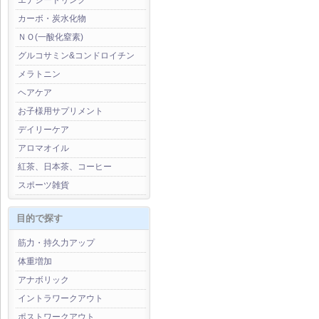
エナジードリンク
カーボ・炭水化物
ＮＯ(一酸化窒素)
グルコサミン&コンドロイチン
メラトニン
ヘアケア
お子様用サプリメント
デイリーケア
アロマオイル
紅茶、日本茶、コーヒー
スポーツ雑貨
目的で探す
筋力・持久力アップ
体重増加
アナボリック
イントラワークアウト
ポストワークアウト