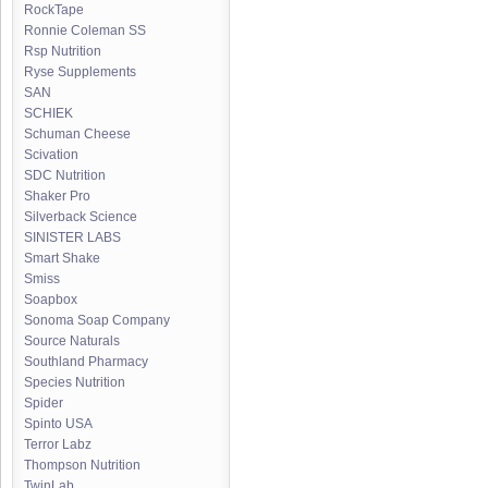
RockTape
Ronnie Coleman SS
Rsp Nutrition
Ryse Supplements
SAN
SCHIEK
Schuman Cheese
Scivation
SDC Nutrition
Shaker Pro
Silverback Science
SINISTER LABS
Smart Shake
Smiss
Soapbox
Sonoma Soap Company
Source Naturals
Southland Pharmacy
Species Nutrition
Spider
Spinto USA
Terror Labz
Thompson Nutrition
TwinLab