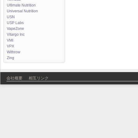
Ultimate Nutrition
Universal Nutrition
USN
USP Labs
VapeZone
Vitargo Inc
VMI
VPX
Withrow
Zing
会社概要
相互リンク