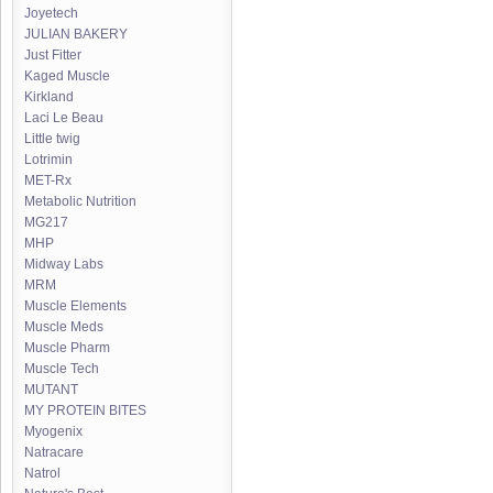
Joyetech
JULIAN BAKERY
Just Fitter
Kaged Muscle
Kirkland
Laci Le Beau
Little twig
Lotrimin
MET-Rx
Metabolic Nutrition
MG217
MHP
Midway Labs
MRM
Muscle Elements
Muscle Meds
Muscle Pharm
Muscle Tech
MUTANT
MY PROTEIN BITES
Myogenix
Natracare
Natrol