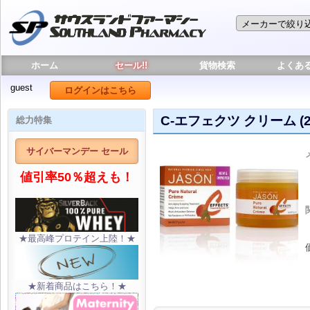
ホーム
セール!!
貨物検索
よくあ
guest
ログインはこちら
C-エフェクツ クリーム (2 
総力特集
サイバーマンデー セール
値引率50％超えも！
★最高峰プロテイン上陸！★
★新着商品はこちら！★