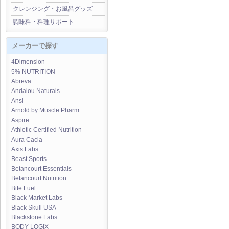
クレンジング・お風呂グッズ
調味料・料理サポート
メーカーで探す
4Dimension
5% NUTRITION
Abreva
Andalou Naturals
Ansi
Arnold by Muscle Pharm
Aspire
Athletic Certified Nutrition
Aura Cacia
Axis Labs
Beast Sports
Betancourt Essentials
Betancourt Nutrition
Bite Fuel
Black Market Labs
Black Skull USA
Blackstone Labs
BODY LOGIX