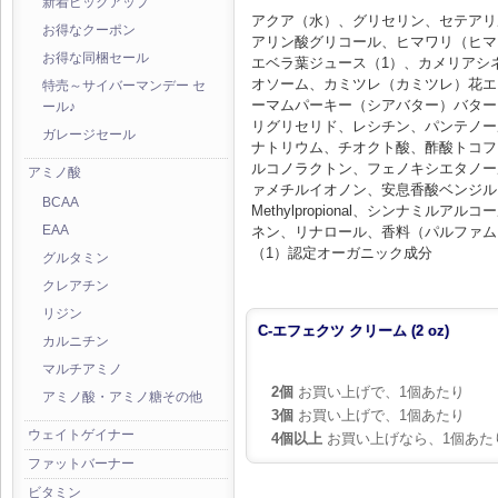
新着ピックアップ
アクア（水）、グリセリン、セテアリ
お得なクーポン
アリン酸グリコール、ヒマワリ（ヒマ
お得な同梱セール
エベラ葉ジュース（1）、カメリアシ
オソーム、カミツレ（カミツレ）花エ
特売～サイバーマンデー セ
ーマムパーキー（シアバター）バター
ール♪
リグリセリド、レシチン、パンテノー
ガレージセール
ナトリウム、チオクト酸、酢酸トコフ
ルコノラクトン、フェノキシエタノー
アミノ酸
ァメチルイオノン、安息香酸ベンジル
BCAA
Methylpropional、シンナミ
ネン、リナロール、香料（パルファム
EAA
（1）認定オーガニック成分
グルタミン
クレアチン
リジン
C-エフェクツ クリーム (2 oz)
カルニチン
マルチアミノ
2個
お買い上げで、1個あたり
アミノ酸・アミノ糖その他
3個
お買い上げで、1個あたり
ウェイトゲイナー
4個以上
お買い上げなら、1個あた
ファットバーナー
ビタミン