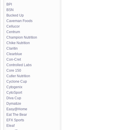
BPI
BSN
Bucked Up
Caveman Foods
Cellucor
Centrum
Champion Nutrition
Chike Nutrition
Claritin
Clearblue
Con-Cret
Controlled Labs
Core 150
Cutler Nutrition
Cyclone Cup
Cytogenix
CytoSport
Diva Cup
Dymatize
Easy@Home
Eat The Bear
EFX Sports
Eleaf