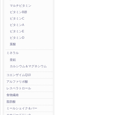
マルチビタミン
ビタミンB群
ビタミンC
ビタミンA
ビタミンE
ビタミンD
葉酸
ミネラル
亜鉛
カルシウム＆マグネシウム
コエンザイムQ10
アルファリポ酸
レスベラトロール
食物繊維
脂肪酸
ミールシェイク＆バー