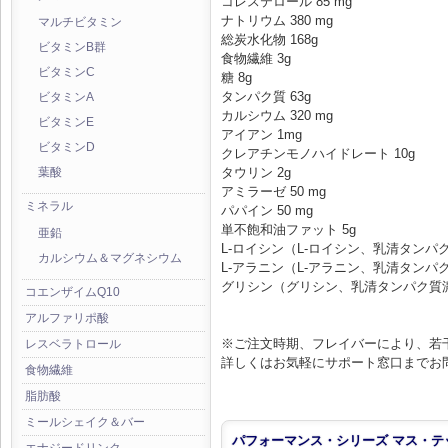
コレステロール 85 mg
ナトリウム 380 mg
マルチビタミン
総炭水化物 168g
ビタミンB群
食物繊維 3g
ビタミンC
糖 8g
タンパク質 63g
ビタミンA
カルシウム 320 mg
ビタミンE
アイアン 1mg
ビタミンD
クレアチンモノハイドレート 10g
タウリン 2g
葉酸
アミラーゼ 50 mg
ミネラル
パパイン 50 mg
単不飽和油ファット 5g
亜鉛
L-ロイシン（L-ロイシン、乳清タンパ
カルシウム＆マグネシウム
L-アラニン（L-アラニン、乳清タンパ
グリシン（グリシン、乳清タンパク質濃
コエンザイムQ10
アルファリポ酸
※ご注文時期、フレイバーにより、若
レスベラトロール
詳しくはお気軽にサポート窓口までお
食物繊維
脂肪酸
ミールシェイク＆バー
パフォーマンス・シリーズ マス・テッ