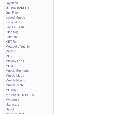
Joyetech
JULIAN BAKERY
Just Fitter
Kaged Muscle
Kirkland
Laci Le Beau
Little twig
Lotrimin
MET-Rx
Metabolic Nutrition
MG217
MHP
Midway Labs
MRM
Muscle Elements
Muscle Meds
Muscle Pharm
Muscle Tech
MUTANT
MY PROTEIN BITES
Myogenix
Natracare
Natrol