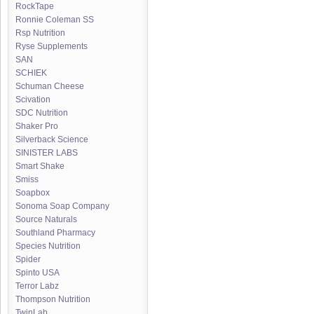
RockTape
Ronnie Coleman SS
Rsp Nutrition
Ryse Supplements
SAN
SCHIEK
Schuman Cheese
Scivation
SDC Nutrition
Shaker Pro
Silverback Science
SINISTER LABS
Smart Shake
Smiss
Soapbox
Sonoma Soap Company
Source Naturals
Southland Pharmacy
Species Nutrition
Spider
Spinto USA
Terror Labz
Thompson Nutrition
TwinLab