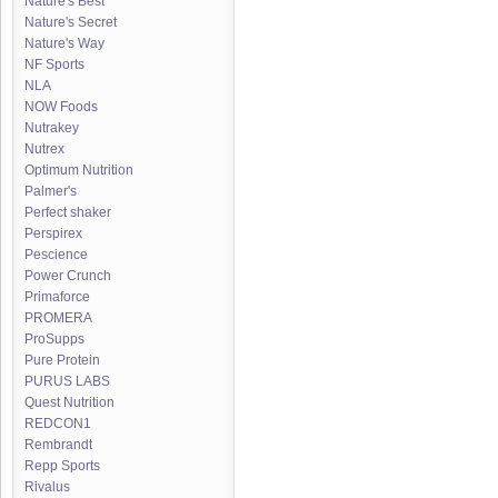
Nature's Best
Nature's Secret
Nature's Way
NF Sports
NLA
NOW Foods
Nutrakey
Nutrex
Optimum Nutrition
Palmer's
Perfect shaker
Perspirex
Pescience
Power Crunch
Primaforce
PROMERA
ProSupps
Pure Protein
PURUS LABS
Quest Nutrition
REDCON1
Rembrandt
Repp Sports
Rivalus