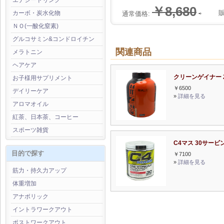
エナジードリンク
￥8,680
カーボ・炭水化物
通常価格:
⇨
ＮＯ(一酸化窒素)
グルコサミン&コンドロイチン
関連商品
メラトニン
ヘアケア
クリーンゲイナー 2
お子様用サプリメント
￥6500
デイリーケア
»
詳細を見る
アロマオイル
紅茶、日本茶、コーヒー
スポーツ雑貨
C4マス 30サービ
目的で探す
￥7100
»
詳細を見る
筋力・持久力アップ
体重増加
アナボリック
イントラワークアウト
ポストワークアウト