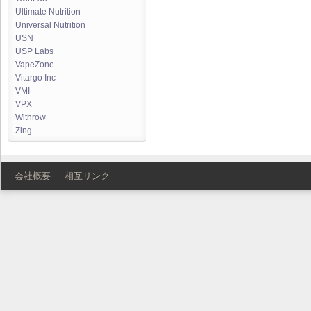
Ultimate Nutrition
Universal Nutrition
USN
USP Labs
VapeZone
Vitargo Inc
VMI
VPX
Withrow
Zing
会社概要
相互リンク