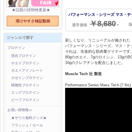
★話題の排卵検査薬★
パフォーマンス・シリーズ マス・テッ
溶けやすさ検証動画
￥8,680
通常価格:
⇨
ジャンルで探す
新しくなり、リニューアルが施された
パフォーマンス・シリーズ、マス・テ
プロテイン
それは、先進的な筋肉量ゲイナーです
混合プロテイン
80gのホエイ、7gのロイシン、13gのB
10gのクレアチンを配合しました。
ホエイプロテイン
ホエイアイソレート
Muscle Tech 社 製造
カゼインプロテイン
Performance Series Mass Tech (7 lbs)
植物性プロテイン
エッグプロテイン
ビーフプロテイン
お買い得情報♪♪
★サウス無料グッズ★
フラッシュ！セール