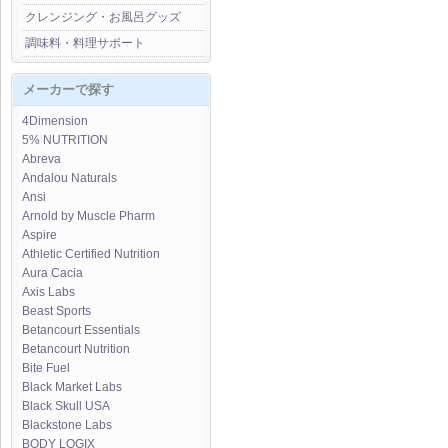
クレンジング・お風呂グッズ
調味料・料理サポート
メーカーで探す
4Dimension
5% NUTRITION
Abreva
Andalou Naturals
Ansi
Arnold by Muscle Pharm
Aspire
Athletic Certified Nutrition
Aura Cacia
Axis Labs
Beast Sports
Betancourt Essentials
Betancourt Nutrition
Bite Fuel
Black Market Labs
Black Skull USA
Blackstone Labs
BODY LOGIX