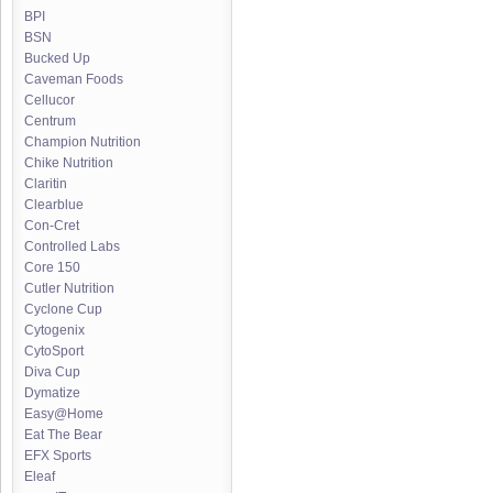
BPI
BSN
Bucked Up
Caveman Foods
Cellucor
Centrum
Champion Nutrition
Chike Nutrition
Claritin
Clearblue
Con-Cret
Controlled Labs
Core 150
Cutler Nutrition
Cyclone Cup
Cytogenix
CytoSport
Diva Cup
Dymatize
Easy@Home
Eat The Bear
EFX Sports
Eleaf