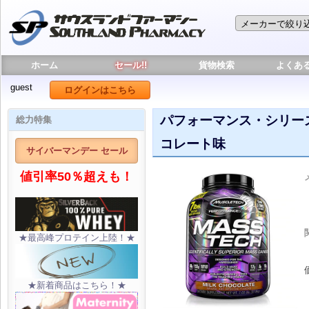
ホーム
セール!!
貨物検索
よくあ
guest
ログインはこちら
パフォーマンス・シリーズ 
総力特集
コレート味
サイバーマンデー セール
値引率50％超えも！
★最高峰プロテイン上陸！★
★新着商品はこちら！★