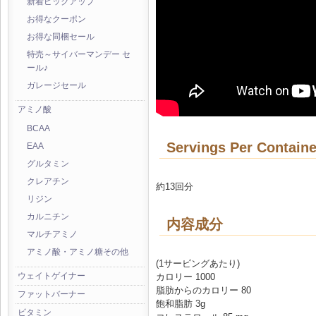
新着ピックアップ
お得なクーポン
お得な同梱セール
特売～サイバーマンデー セ
ール♪
ガレージセール
アミノ酸
BCAA
Servings Per Containe
EAA
グルタミン
クレアチン
約13回分
リジン
カルニチン
内容成分
マルチアミノ
アミノ酸・アミノ糖その他
(1サービングあたり)
ウェイトゲイナー
カロリー 1000
脂肪からのカロリー 80
ファットバーナー
飽和脂肪 3g
ビタミン