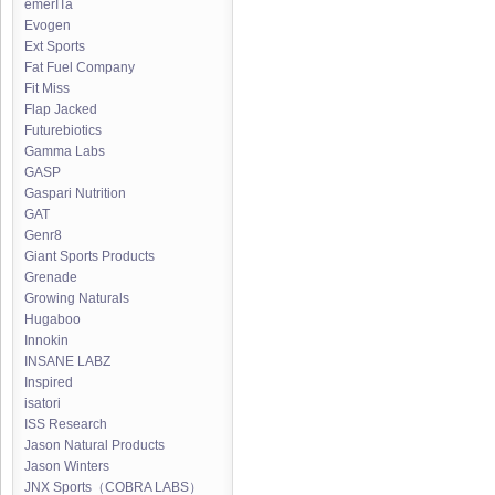
emerITa
Evogen
Ext Sports
Fat Fuel Company
Fit Miss
Flap Jacked
Futurebiotics
Gamma Labs
GASP
Gaspari Nutrition
GAT
Genr8
Giant Sports Products
Grenade
Growing Naturals
Hugaboo
Innokin
INSANE LABZ
Inspired
isatori
ISS Research
Jason Natural Products
Jason Winters
JNX Sports（COBRA LABS）