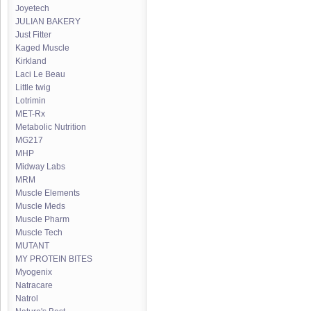
Joyetech
JULIAN BAKERY
Just Fitter
Kaged Muscle
Kirkland
Laci Le Beau
Little twig
Lotrimin
MET-Rx
Metabolic Nutrition
MG217
MHP
Midway Labs
MRM
Muscle Elements
Muscle Meds
Muscle Pharm
Muscle Tech
MUTANT
MY PROTEIN BITES
Myogenix
Natracare
Natrol