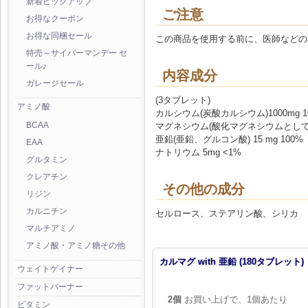
新着ピックアップ
ご注意
お得なクーポン
お得な同梱セール
この商品を使用する前に、医師などの
特売～サイバーマンデー セ
ール♪
内容成分
ガレージセール
(3タブレット)
アミノ酸
カルシウム(炭酸カルシウム)1000mg 1
マグネシウム(酸化マグネシウムとして) 4
BCAA
亜鉛(亜鉛、グルコン酸) 15 mg 100%
EAA
ナトリウム 5mg <1%
グルタミン
クレアチン
その他の成分
リジン
カルニチン
セルロース、ステアリン酸、シリカ
マルチアミノ
アミノ酸・アミノ糖その他
カルマグ with 亜鉛 (180タブレット)
ウェイトゲイナー
ファットバーナー
2個
お買い上げで、1個あたり
ビタミン