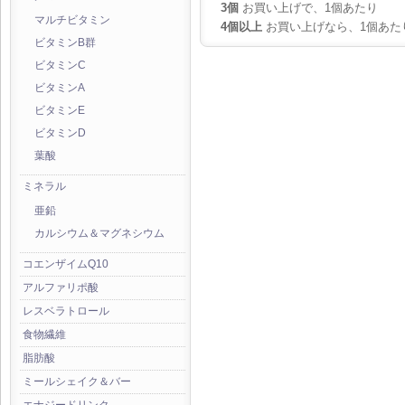
3個
お買い上げで、1個あたり
マルチビタミン
4個以上
お買い上げなら、1個あた
ビタミンB群
ビタミンC
ビタミンA
ビタミンE
ビタミンD
葉酸
ミネラル
亜鉛
カルシウム＆マグネシウム
コエンザイムQ10
アルファリポ酸
レスベラトロール
食物繊維
脂肪酸
ミールシェイク＆バー