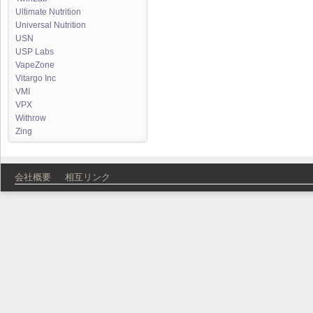
Ultimate Nutrition
Universal Nutrition
USN
USP Labs
VapeZone
Vitargo Inc
VMI
VPX
Withrow
Zing
会社概要
相互リンク