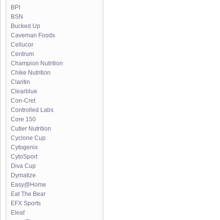
BPI
BSN
Bucked Up
Caveman Foods
Cellucor
Centrum
Champion Nutrition
Chike Nutrition
Claritin
Clearblue
Con-Cret
Controlled Labs
Core 150
Cutler Nutrition
Cyclone Cup
Cytogenix
CytoSport
Diva Cup
Dymatize
Easy@Home
Eat The Bear
EFX Sports
Eleaf