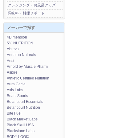
クレンジング・お風呂グッズ
調味料・料理サポート
メーカーで探す
4Dimension
5% NUTRITION
Abreva
Andalou Naturals
Ansi
Arnold by Muscle Pharm
Aspire
Athletic Certified Nutrition
Aura Cacia
Axis Labs
Beast Sports
Betancourt Essentials
Betancourt Nutrition
Bite Fuel
Black Market Labs
Black Skull USA
Blackstone Labs
BODY LOGIX