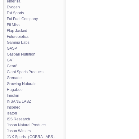
emerITa
Evogen
Ext Sports
Fat Fuel Company
Fit Miss
Flap Jacked
Futurebiotics
Gamma Labs
GASP
Gaspari Nutrition
GAT
Genr8
Giant Sports Products
Grenade
Growing Naturals
Hugaboo
Innokin
INSANE LABZ
Inspired
isatori
ISS Research
Jason Natural Products
Jason Winters
JNX Sports（COBRA LABS）