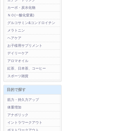
エナジードリンク
カーボ・炭水化物
ＮＯ(一酸化窒素)
グルコサミン&コンドロイチン
メラトニン
ヘアケア
お子様用サプリメント
デイリーケア
アロマオイル
紅茶、日本茶、コーヒー
スポーツ雑貨
目的で探す
筋力・持久力アップ
体重増加
アナボリック
イントラワークアウト
ポストワークアウト