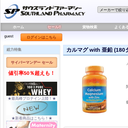
ホーム
セール!!
貨物検索
よくあ
guest
ログインはこちら
カルマグ with 亜鉛 (18
総力特集
サイバーマンデー セール
値引率50％超えも！
★最高峰プロテイン上陸！★
★新着商品はこちら！★