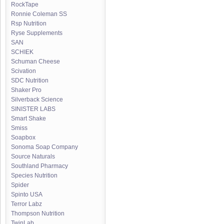
RockTape
Ronnie Coleman SS
Rsp Nutrition
Ryse Supplements
SAN
SCHIEK
Schuman Cheese
Scivation
SDC Nutrition
Shaker Pro
Silverback Science
SINISTER LABS
Smart Shake
Smiss
Soapbox
Sonoma Soap Company
Source Naturals
Southland Pharmacy
Species Nutrition
Spider
Spinto USA
Terror Labz
Thompson Nutrition
TwinLab