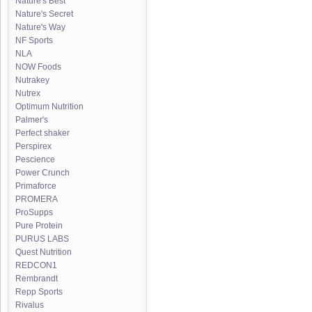
Nature's Best
Nature's Secret
Nature's Way
NF Sports
NLA
NOW Foods
Nutrakey
Nutrex
Optimum Nutrition
Palmer's
Perfect shaker
Perspirex
Pescience
Power Crunch
Primaforce
PROMERA
ProSupps
Pure Protein
PURUS LABS
Quest Nutrition
REDCON1
Rembrandt
Repp Sports
Rivalus