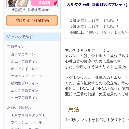
カルマグ with 亜鉛 (180タブレット)
★話題の排卵検査薬★
2個
お買い上げで、1個あたり
溶けやすさ検証動画
3個
お買い上げで、1個あたり
4個以上
お買い上げなら、1個あた
ジャンルで探す
プロテイン
マルチミネラルフォーミュラ。
混合プロテイン
カルシウムは、骨や歯の主成分であり
心臓血管の健康のために重要です。
ホエイプロテイン
また、骨粗しょう症のリスクを減少に
ホエイアイソレート
カゼインプロテイン
マグネシウムは、細胞内のカルシウム
また、歯を強化するのに役立ち、骨の
植物性プロテイン
亜鉛は、DNAおよびRNAの産生に関
エッグプロテイン
亜鉛は正常な代謝、免疫健康および細
ビーフプロテイン
お買い得情報♪♪
用法
★サウス無料グッズ★
1日3タブレットをお召し上がり下さ
フラッシュ！セール