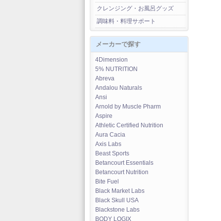
クレンジング・お風呂グッズ
調味料・料理サポート
メーカーで探す
4Dimension
5% NUTRITION
Abreva
Andalou Naturals
Ansi
Arnold by Muscle Pharm
Aspire
Athletic Certified Nutrition
Aura Cacia
Axis Labs
Beast Sports
Betancourt Essentials
Betancourt Nutrition
Bite Fuel
Black Market Labs
Black Skull USA
Blackstone Labs
BODY LOGIX