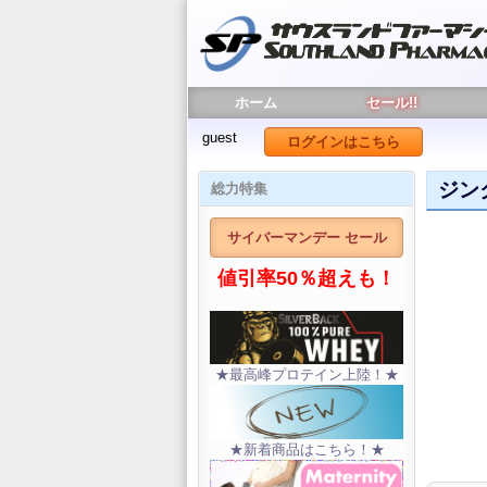
ホーム
セール!!
guest
ログインはこちら
ジンク
総力特集
サイバーマンデー セール
値引率50％超えも！
★最高峰プロテイン上陸！★
★新着商品はこちら！★