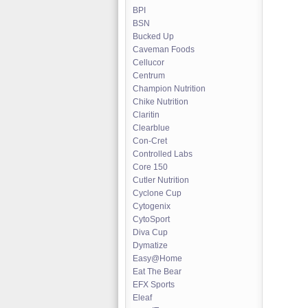
BPI
BSN
Bucked Up
Caveman Foods
Cellucor
Centrum
Champion Nutrition
Chike Nutrition
Claritin
Clearblue
Con-Cret
Controlled Labs
Core 150
Cutler Nutrition
Cyclone Cup
Cytogenix
CytoSport
Diva Cup
Dymatize
Easy@Home
Eat The Bear
EFX Sports
Eleaf