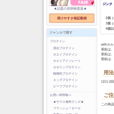
ジンク 
★話題の排卵検査薬★
2個
お
溶けやすさ検証動画
3個
お
4個
ジャンルで探す
プロテイン
withカ
混合プロテイン
亜鉛は
亜鉛は
ホエイプロテイン
亜鉛は
ホエイアイソレート
カゼインプロテイン
用法
植物性プロテイン
エッグプロテイン
1日1-
ビーフプロテイン
ご注
お買い得情報♪♪
★サウス無料グッズ★
この商
フラッシュ！セール