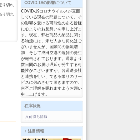
COVID-19の影響について
売り切れ
COVID-19コロナウイルスが直面
売り切れ
している現在の問題について、そ
の影響を受ける可能性のある皆様
に心よりのお見舞いを申し上げま
す。現在、弊社商品の納品に関す
る物流には、未だ大きな変化はご
ざいませんが、国際間の物流増
加、そして成田空港の混雑の発生
が報告されております。通常より
数日間のお届け遅延が発生する可
能性がございますが、各運送会社
と連携を行い、できる限りのサー
ビスに努めさせて頂きますので、
何卒ご理解を賜れますようお願い
申し上げます。
在庫状況
入荷待ち情報
♪ 注目情報