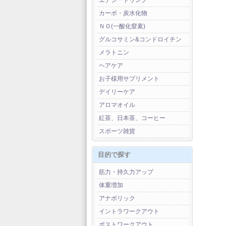
エナジードリンク
カーボ・炭水化物
ＮＯ(一酸化窒素)
グルコサミン&コンドロイチン
メラトニン
ヘアケア
お子様用サプリメント
デイリーケア
アロマオイル
紅茶、日本茶、コーヒー
スポーツ雑貨
目的で探す
筋力・持久力アップ
体重増加
アナボリック
イントラワークアウト
ポストワークアウト