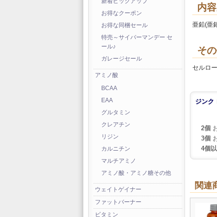
新着ピックアップ
内容
お得なクーポン
亜鉛(亜鉛
お得な同梱セール
特売～サイバーマンデー セ
ール♪
その
ガレージセール
セルロ
アミノ酸
BCAA
EAA
ジンク 
グルタミン
クレアチン
2個
お
リジン
3個
お
4個
カルニチン
マルチアミノ
アミノ酸・アミノ糖その他
関連
ウェイトゲイナー
ファットバーナー
ビタミン