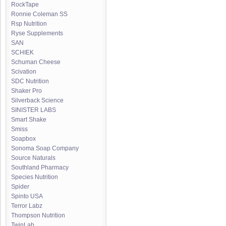
RockTape
Ronnie Coleman SS
Rsp Nutrition
Ryse Supplements
SAN
SCHIEK
Schuman Cheese
Scivation
SDC Nutrition
Shaker Pro
Silverback Science
SINISTER LABS
Smart Shake
Smiss
Soapbox
Sonoma Soap Company
Source Naturals
Southland Pharmacy
Species Nutrition
Spider
Spinto USA
Terror Labz
Thompson Nutrition
TwinLab