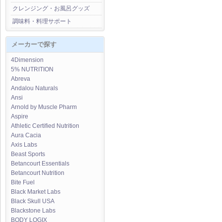
クレンジング・お風呂グッズ
調味料・料理サポート
メーカーで探す
4Dimension
5% NUTRITION
Abreva
Andalou Naturals
Ansi
Arnold by Muscle Pharm
Aspire
Athletic Certified Nutrition
Aura Cacia
Axis Labs
Beast Sports
Betancourt Essentials
Betancourt Nutrition
Bite Fuel
Black Market Labs
Black Skull USA
Blackstone Labs
BODY LOGIX