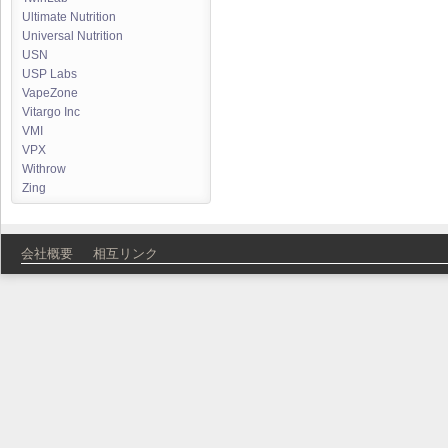
Ultimate Nutrition
Universal Nutrition
USN
USP Labs
VapeZone
Vitargo Inc
VMI
VPX
Withrow
Zing
会社概要
相互リンク