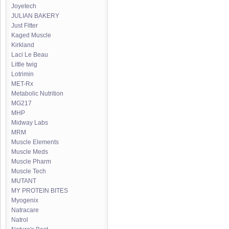
Joyetech
JULIAN BAKERY
Just Fitter
Kaged Muscle
Kirkland
Laci Le Beau
Little twig
Lotrimin
MET-Rx
Metabolic Nutrition
MG217
MHP
Midway Labs
MRM
Muscle Elements
Muscle Meds
Muscle Pharm
Muscle Tech
MUTANT
MY PROTEIN BITES
Myogenix
Natracare
Natrol