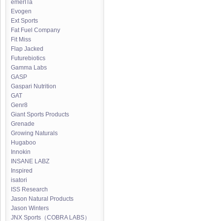
emerITa
Evogen
Ext Sports
Fat Fuel Company
Fit Miss
Flap Jacked
Futurebiotics
Gamma Labs
GASP
Gaspari Nutrition
GAT
Genr8
Giant Sports Products
Grenade
Growing Naturals
Hugaboo
Innokin
INSANE LABZ
Inspired
isatori
ISS Research
Jason Natural Products
Jason Winters
JNX Sports（COBRA LABS）