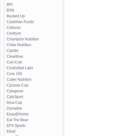
BPI
BSN
Bucked Up
Caveman Foods
Cellucor
Centrum
Champion Nutrition
Chike Nutrition
Claritin
Clearblue
Con-Cret
Controlled Labs
Core 150
Cutler Nutrition
Cyclone Cup
Cytogenix
CytoSport
Diva Cup
Dymatize
Easy@Home
Eat The Bear
EFX Sports
Eleaf