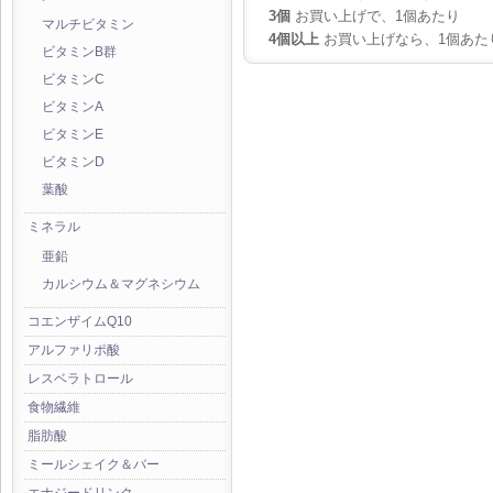
3個
お買い上げで、1個あたり
マルチビタミン
4個以上
お買い上げなら、1個あた
ビタミンB群
ビタミンC
ビタミンA
ビタミンE
ビタミンD
葉酸
ミネラル
亜鉛
カルシウム＆マグネシウム
コエンザイムQ10
アルファリポ酸
レスベラトロール
食物繊維
脂肪酸
ミールシェイク＆バー