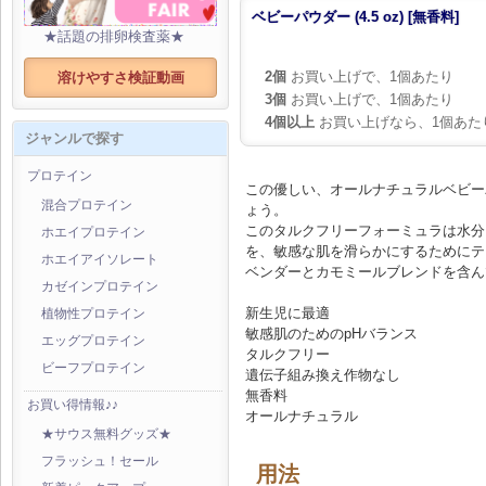
ベビーパウダー (4.5 oz) [無香料]
★話題の排卵検査薬★
2個
お買い上げで、1個あたり
溶けやすさ検証動画
3個
お買い上げで、1個あたり
4個以上
お買い上げなら、1個あた
ジャンルで探す
プロテイン
この優しい、オールナチュラルベビー
混合プロテイン
ょう。
このタルクフリーフォーミュラは水分
ホエイプロテイン
を、敏感な肌を滑らかにするためにテ
ホエイアイソレート
ベンダーとカモミールブレンドを含ん
カゼインプロテイン
新生児に最適
植物性プロテイン
敏感肌のためのpHバランス
エッグプロテイン
タルクフリー
ビーフプロテイン
遺伝子組み換え作物なし
無香料
お買い得情報♪♪
オールナチュラル
★サウス無料グッズ★
フラッシュ！セール
用法