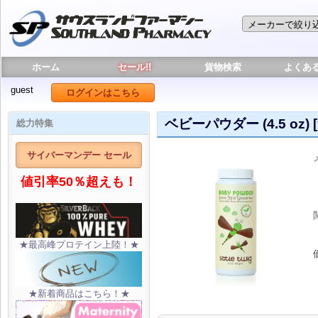
ホーム
セール!!
貨物検索
よくあ
guest
ログインはこちら
ベビーパウダー (4.5 oz) 
総力特集
サイバーマンデー セール
値引率50％超えも！
★最高峰プロテイン上陸！★
★新着商品はこちら！★