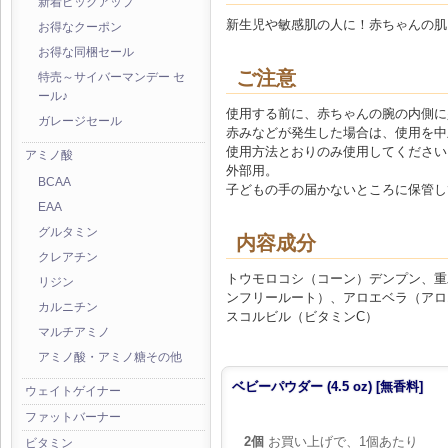
新着ピックアップ
新生児や敏感肌の人に！赤ちゃんの肌
お得なクーポン
お得な同梱セール
ご注意
特売～サイバーマンデー セ
ール♪
使用する前に、赤ちゃんの腕の内側に
ガレージセール
赤みなどが発生した場合は、使用を中
使用方法とおりのみ使用してください
アミノ酸
外部用。
BCAA
子どもの手の届かないところに保管し
EAA
グルタミン
内容成分
クレアチン
トウモロコシ（コーン）デンプン、重
リジン
ンフリールート）、アロエベラ（アロ
カルニチン
スコルビル（ビタミンC）
マルチアミノ
アミノ酸・アミノ糖その他
ベビーパウダー (4.5 oz) [無香料]
ウェイトゲイナー
ファットバーナー
2個
お買い上げで、1個あたり
ビタミン