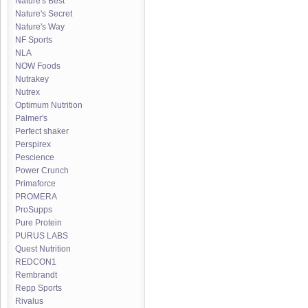
Nature's Best
Nature's Secret
Nature's Way
NF Sports
NLA
NOW Foods
Nutrakey
Nutrex
Optimum Nutrition
Palmer's
Perfect shaker
Perspirex
Pescience
Power Crunch
Primaforce
PROMERA
ProSupps
Pure Protein
PURUS LABS
Quest Nutrition
REDCON1
Rembrandt
Repp Sports
Rivalus