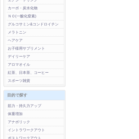
エナジードリンク
カーボ・炭水化物
ＮＯ(一酸化窒素)
グルコサミン&コンドロイチン
メラトニン
ヘアケア
お子様用サプリメント
デイリーケア
アロマオイル
紅茶、日本茶、コーヒー
スポーツ雑貨
目的で探す
筋力・持久力アップ
体重増加
アナボリック
イントラワークアウト
ポストワークアウト