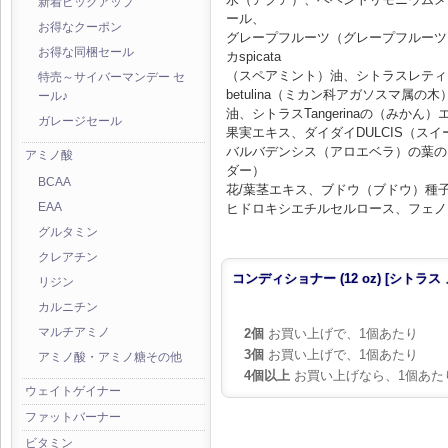
新着ピックアップ
ール、
お得なクーポン
グレープフルーツ（グレープフルーツ
お得な同梱セール
カspicata
（スペアミント）油、シトラスレティキ
特売～サイバーマンデー セ
betulina（ミカン科アガソスマ属の木
ール♪
油、シトラスTangerinaの（みか
ガレージセール
果実エキス、ダイダイDULCIS（ス
バルバデンシス（アロエベラ）の葉の
アミノ酸
ダー）
BCAA
花/葉茎エキス、ブドウ（ブドウ）種
ヒドロキシエチルセルロース、フェノ
EAA
グルタミン
クレアチン
コンディショナー (12 oz) [シトラス
リジン
カルニチン
2個
お買い上げで、1個あたり
マルチアミノ
3個
お買い上げで、1個あたり
アミノ酸・アミノ糖その他
4個以上
お買い上げなら、1個あた
ウェイトゲイナー
ファットバーナー
ビタミン