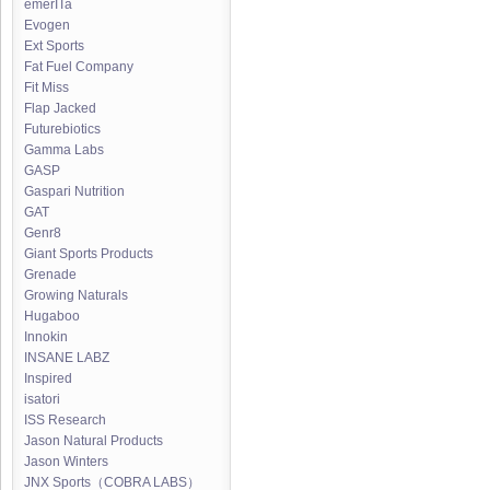
emerITa
Evogen
Ext Sports
Fat Fuel Company
Fit Miss
Flap Jacked
Futurebiotics
Gamma Labs
GASP
Gaspari Nutrition
GAT
Genr8
Giant Sports Products
Grenade
Growing Naturals
Hugaboo
Innokin
INSANE LABZ
Inspired
isatori
ISS Research
Jason Natural Products
Jason Winters
JNX Sports（COBRA LABS）