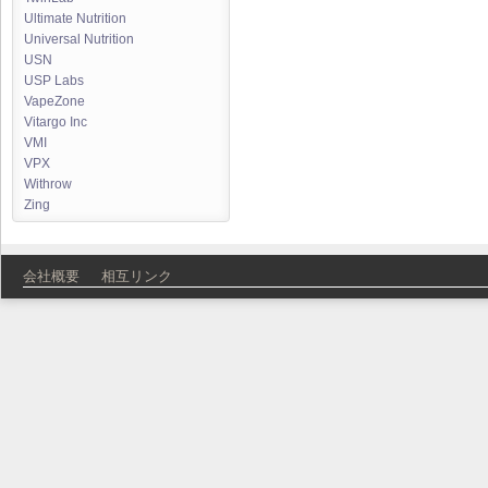
Ultimate Nutrition
Universal Nutrition
USN
USP Labs
VapeZone
Vitargo Inc
VMI
VPX
Withrow
Zing
会社概要
相互リンク