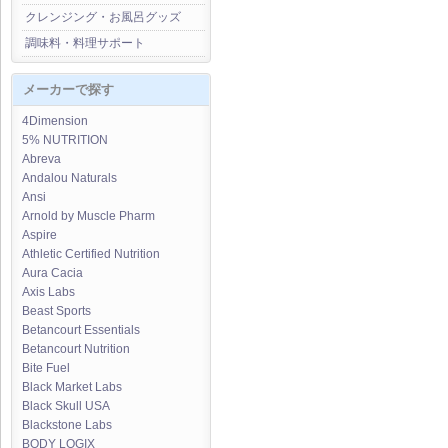
クレンジング・お風呂グッズ
調味料・料理サポート
メーカーで探す
4Dimension
5% NUTRITION
Abreva
Andalou Naturals
Ansi
Arnold by Muscle Pharm
Aspire
Athletic Certified Nutrition
Aura Cacia
Axis Labs
Beast Sports
Betancourt Essentials
Betancourt Nutrition
Bite Fuel
Black Market Labs
Black Skull USA
Blackstone Labs
BODY LOGIX