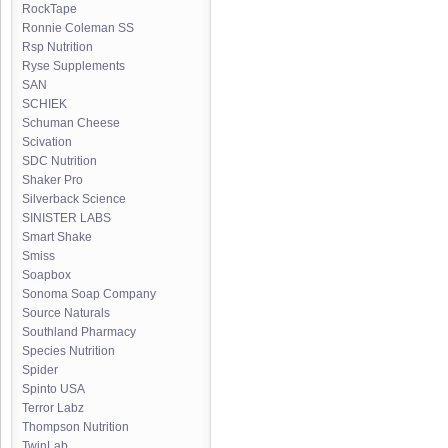
RockTape
Ronnie Coleman SS
Rsp Nutrition
Ryse Supplements
SAN
SCHIEK
Schuman Cheese
Scivation
SDC Nutrition
Shaker Pro
Silverback Science
SINISTER LABS
Smart Shake
Smiss
Soapbox
Sonoma Soap Company
Source Naturals
Southland Pharmacy
Species Nutrition
Spider
Spinto USA
Terror Labz
Thompson Nutrition
TwinLab