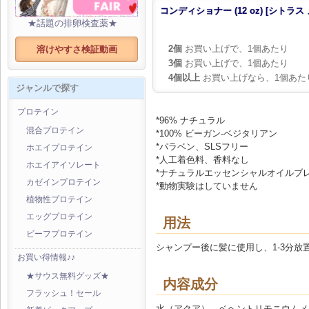
コンディショナー (12 oz) [シトラス
★話題の排卵検査薬★
2個
お買い上げで、1個あたり
溶けやすさ検証動画
3個
お買い上げで、1個あたり
4個以上
お買い上げなら、1個あた
ジャンルで探す
プロテイン
*96% ナチュラル
混合プロテイン
*100% ビーガン-ベジタリアン
*パラベン、SLSフリー
ホエイプロテイン
*人工着色料、香料なし
ホエイアイソレート
*ナチュラルエッセンシャルオイルブ
カゼインプロテイン
*動物実験はしていません
植物性プロテイン
エッグプロテイン
用法
ビーフプロテイン
シャンプー後に髪に使用し、1-3分
お買い得情報♪♪
★サウス無料グッズ★
内容成分
フラッシュ！セール
水（アクア）、ベヘントリモニウムメ