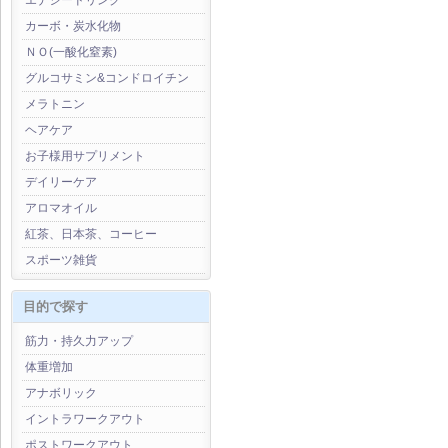
エナジードリンク
カーボ・炭水化物
ＮＯ(一酸化窒素)
グルコサミン&コンドロイチン
メラトニン
ヘアケア
お子様用サプリメント
デイリーケア
アロマオイル
紅茶、日本茶、コーヒー
スポーツ雑貨
目的で探す
筋力・持久力アップ
体重増加
アナボリック
イントラワークアウト
ポストワークアウト