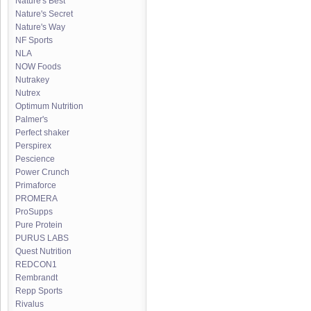
Nature's Best
Nature's Secret
Nature's Way
NF Sports
NLA
NOW Foods
Nutrakey
Nutrex
Optimum Nutrition
Palmer's
Perfect shaker
Perspirex
Pescience
Power Crunch
Primaforce
PROMERA
ProSupps
Pure Protein
PURUS LABS
Quest Nutrition
REDCON1
Rembrandt
Repp Sports
Rivalus