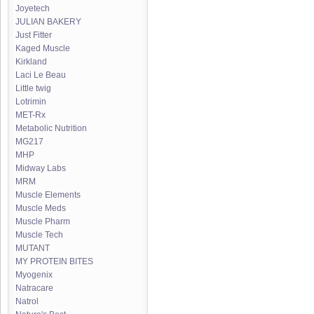
Joyetech
JULIAN BAKERY
Just Fitter
Kaged Muscle
Kirkland
Laci Le Beau
Little twig
Lotrimin
MET-Rx
Metabolic Nutrition
MG217
MHP
Midway Labs
MRM
Muscle Elements
Muscle Meds
Muscle Pharm
Muscle Tech
MUTANT
MY PROTEIN BITES
Myogenix
Natracare
Natrol