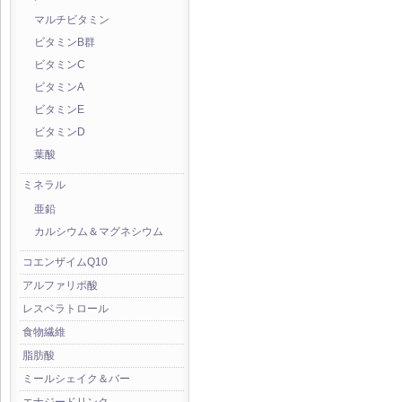
マルチビタミン
ビタミンB群
ビタミンC
ビタミンA
ビタミンE
ビタミンD
葉酸
ミネラル
亜鉛
カルシウム＆マグネシウム
コエンザイムQ10
アルファリポ酸
レスベラトロール
食物繊維
脂肪酸
ミールシェイク＆バー