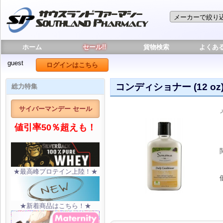
ホーム
セール!!
貨物検索
よくあ
guest
ログインはこちら
コンディショナー (12 oz
総力特集
サイバーマンデー セール
値引率50％超えも！
★最高峰プロテイン上陸！★
★新着商品はこちら！★