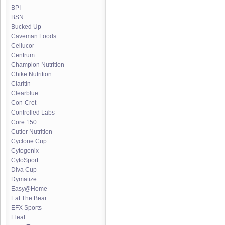
BPI
BSN
Bucked Up
Caveman Foods
Cellucor
Centrum
Champion Nutrition
Chike Nutrition
Claritin
Clearblue
Con-Cret
Controlled Labs
Core 150
Cutler Nutrition
Cyclone Cup
Cytogenix
CytoSport
Diva Cup
Dymatize
Easy@Home
Eat The Bear
EFX Sports
Eleaf