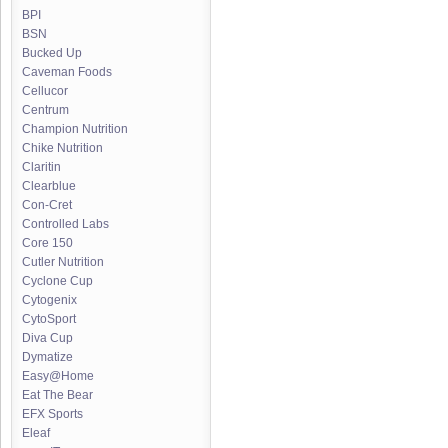
BPI
BSN
Bucked Up
Caveman Foods
Cellucor
Centrum
Champion Nutrition
Chike Nutrition
Claritin
Clearblue
Con-Cret
Controlled Labs
Core 150
Cutler Nutrition
Cyclone Cup
Cytogenix
CytoSport
Diva Cup
Dymatize
Easy@Home
Eat The Bear
EFX Sports
Eleaf