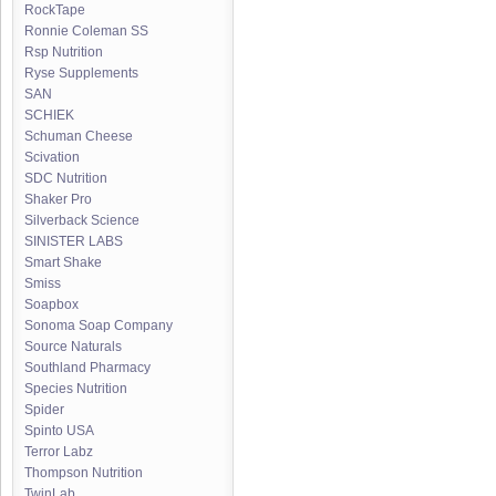
RockTape
Ronnie Coleman SS
Rsp Nutrition
Ryse Supplements
SAN
SCHIEK
Schuman Cheese
Scivation
SDC Nutrition
Shaker Pro
Silverback Science
SINISTER LABS
Smart Shake
Smiss
Soapbox
Sonoma Soap Company
Source Naturals
Southland Pharmacy
Species Nutrition
Spider
Spinto USA
Terror Labz
Thompson Nutrition
TwinLab