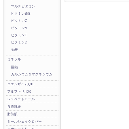
マルチビタミン
ビタミンB群
ビタミンC
ビタミンA
ビタミンE
ビタミンD
葉酸
ミネラル
亜鉛
カルシウム＆マグネシウム
コエンザイムQ10
アルファリポ酸
レスベラトロール
食物繊維
脂肪酸
ミールシェイク＆バー