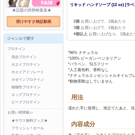
リキッド ハンドソープ (12 oz) [ラ
★話題の排卵検査薬★
2個
お買い上げで、1個あたり
溶けやすさ検証動画
3個
お買い上げで、1個あたり
4個以上
お買い上げなら、1個あた
ジャンルで探す
プロテイン
*96% ナチュラル
混合プロテイン
*100% ビーガン-ベジタリアン
*パラベン、SLSフリー
ホエイプロテイン
*人工着色料、香料なし
ホエイアイソレート
*ナチュラルエッセンシャルオイルブ
カゼインプロテイン
*動物実験はしていません
植物性プロテイン
エッグプロテイン
用法
ビーフプロテイン
濡れた手に使用し、泡立てたあと、洗
お買い得情報♪♪
★サウス無料グッズ★
内容成分
フラッシュ！セール
水（アクア）、コカミドプロピルベタ