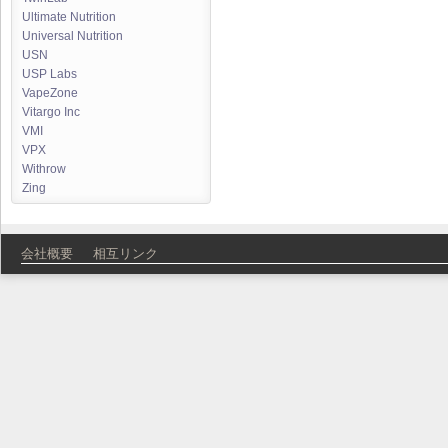
Ultimate Nutrition
Universal Nutrition
USN
USP Labs
VapeZone
Vitargo Inc
VMI
VPX
Withrow
Zing
会社概要
相互リンク