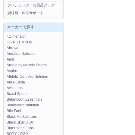
クレンジング・お風呂グッズ
調味料・料理サポート
メーカーで探す
4Dimension
5% NUTRITION
Abreva
Andalou Naturals
Ansi
Arnold by Muscle Pharm
Aspire
Athletic Certified Nutrition
Aura Cacia
Axis Labs
Beast Sports
Betancourt Essentials
Betancourt Nutrition
Bite Fuel
Black Market Labs
Black Skull USA
Blackstone Labs
BODY LOGIX