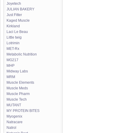
Joyetech
JULIAN BAKERY
Just Fitter
Kaged Muscle
Kirkland
Laci Le Beau
Little twig
Lotrimin
MET-Rx
Metabolic Nutrition
MG217
MHP
Midway Labs
MRM
Muscle Elements
Muscle Meds
Muscle Pharm
Muscle Tech
MUTANT
MY PROTEIN BITES
Myogenix
Natracare
Natrol