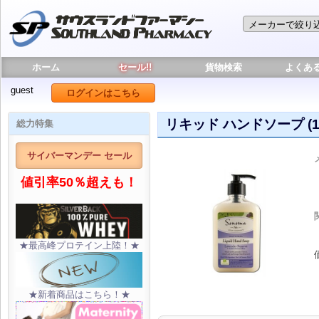
ホーム
セール!!
貨物検索
よくあ
guest
ログインはこちら
リキッド ハンドソープ (12
総力特集
サイバーマンデー セール
値引率50％超えも！
★最高峰プロテイン上陸！★
★新着商品はこちら！★