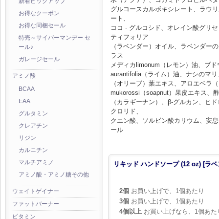
新着ピックアップ
グルコースカルボキシレート、ラウリ
お得なクーポン
ート、
お得な同梱セール
ココ - グルコシド、オレイン酸グ
ティフォリア
特売～サイバーマンデー セ
（ラベンダー）オイル、ラベンダーの
ール♪
ラス
ガレージセール
メディカlimonum（レモン）油、
aurantifolia（ライム）油、ナ
アミノ酸
（オリーブ）葉エキス、アロエベラ（アロ
BCAA
mukorossi（soapnut）果皮エ
（カラギーナン）、β-グルカン、ヒ
EAA
クロリド、
グルタミン
クエン酸、ソルビン酸カリウム、安息
クレアチン
ール
リジン
カルニチン
マルチアミノ
リキッド ハンドソープ (12 oz) [ラ
アミノ酸・アミノ糖その他
2個
お買い上げで、1個あたり
ウェイトゲイナー
3個
お買い上げで、1個あたり
ファットバーナー
4個以上
お買い上げなら、1個あた
ビタミン