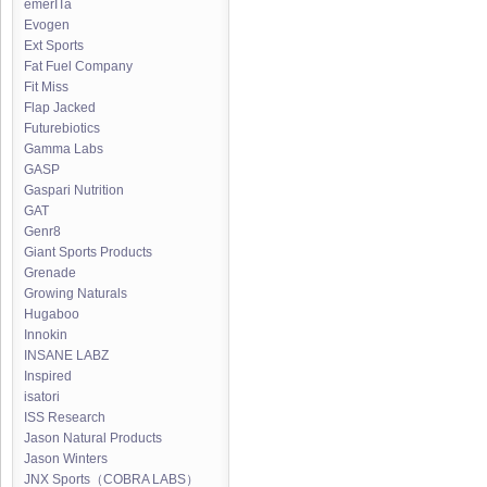
emerITa
Evogen
Ext Sports
Fat Fuel Company
Fit Miss
Flap Jacked
Futurebiotics
Gamma Labs
GASP
Gaspari Nutrition
GAT
Genr8
Giant Sports Products
Grenade
Growing Naturals
Hugaboo
Innokin
INSANE LABZ
Inspired
isatori
ISS Research
Jason Natural Products
Jason Winters
JNX Sports（COBRA LABS）