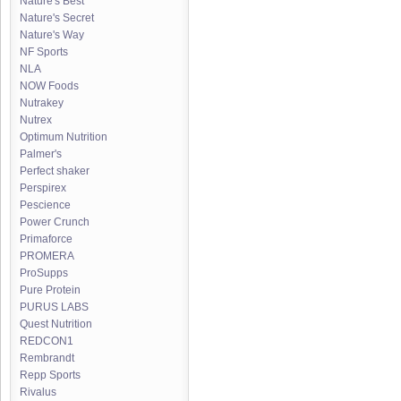
Nature's Best
Nature's Secret
Nature's Way
NF Sports
NLA
NOW Foods
Nutrakey
Nutrex
Optimum Nutrition
Palmer's
Perfect shaker
Perspirex
Pescience
Power Crunch
Primaforce
PROMERA
ProSupps
Pure Protein
PURUS LABS
Quest Nutrition
REDCON1
Rembrandt
Repp Sports
Rivalus