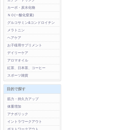
エナジードリンク
カーボ・炭水化物
ＮＯ(一酸化窒素)
グルコサミン&コンドロイチン
メラトニン
ヘアケア
お子様用サプリメント
デイリーケア
アロマオイル
紅茶、日本茶、コーヒー
スポーツ雑貨
目的で探す
筋力・持久力アップ
体重増加
アナボリック
イントラワークアウト
ポストワークアウト