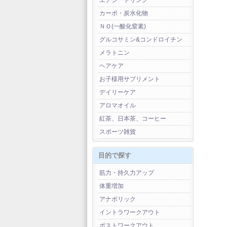
エナジードリンク
カーボ・炭水化物
ＮＯ(一酸化窒素)
グルコサミン&コンドロイチン
メラトニン
ヘアケア
お子様用サプリメント
デイリーケア
アロマオイル
紅茶、日本茶、コーヒー
スポーツ雑貨
目的で探す
筋力・持久力アップ
体重増加
アナボリック
イントラワークアウト
ポストワークアウト