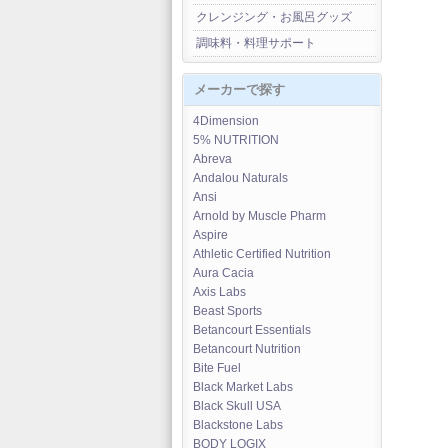
クレンジング・お風呂グッズ
調味料・料理サポート
メーカーで探す
4Dimension
5% NUTRITION
Abreva
Andalou Naturals
Ansi
Arnold by Muscle Pharm
Aspire
Athletic Certified Nutrition
Aura Cacia
Axis Labs
Beast Sports
Betancourt Essentials
Betancourt Nutrition
Bite Fuel
Black Market Labs
Black Skull USA
Blackstone Labs
BODY LOGIX