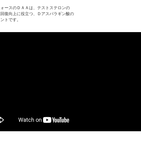
フォースのＤＡＡは、テストステロンの
ト回復向上に役立つ、Ｄアスパラギン酸の
メントです。