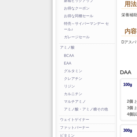
新着ピックアップ
用法
お得なクーポン
栄養補
お得な同梱セール
特売～サイバーマンデー セ
ール♪
内容
ガレージセール
Dアスパラ
アミノ酸
BCAA
EAA
DAA
グルタミン
クレアチン
100g
リジン
カルニチン
2個
お
マルチアミノ
3個
お
アミノ酸・アミノ糖その他
4個
ウェイトゲイナー
ファットバーナー
300g
ビタミン