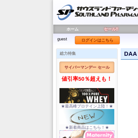
ホーム
セール!!
guest
ログインはこちら
DA
総力特集
サイバーマンデー セール
値引率50％超えも！
★最高峰プロテイン上陸！★
★新着商品はこちら！★