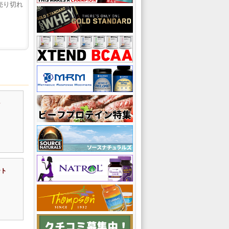
売り切れ
ート