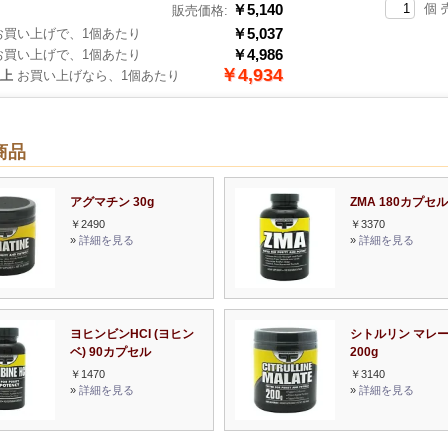
￥5,140
個 
販売価格:
￥5,037
買い上げで、1個あたり
￥4,986
買い上げで、1個あたり
￥4,934
以上
お買い上げなら、1個あたり
商品
アグマチン 30g
ZMA 180カプセル
￥2490
￥3370
»
詳細を見る
»
詳細を見る
ヨヒンビンHCI (ヨヒン
シトルリン マレ
ベ) 90カプセル
200g
￥1470
￥3140
»
詳細を見る
»
詳細を見る