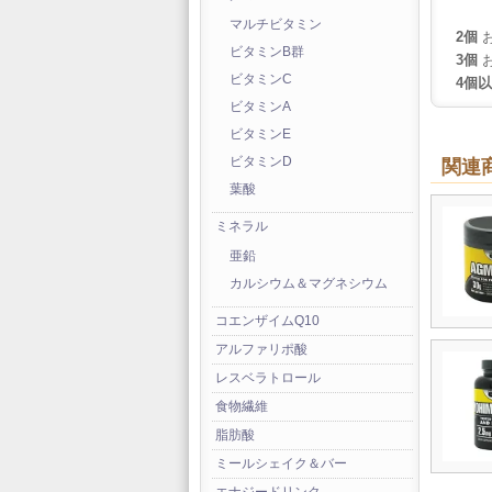
マルチビタミン
2個
お
ビタミンB群
3個
お
ビタミンC
4個
ビタミンA
ビタミンE
ビタミンD
関連
葉酸
ミネラル
亜鉛
カルシウム＆マグネシウム
コエンザイムQ10
アルファリポ酸
レスベラトロール
食物繊維
脂肪酸
ミールシェイク＆バー