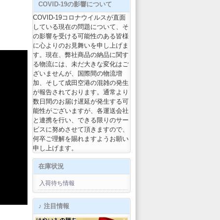
COVID-19の影響について
COVID-19コロナウイルスが直面
している現在の問題について、そ
の影響を受ける可能性のある皆様
に心よりのお見舞いを申し上げま
す。現在、弊社商品の納品に関す
る物流には、未だ大きな変化はご
ざいませんが、国際間の物流増
加、そして成田空港の混雑の発生
が報告されております。通常より
数日間のお届け遅延が発生する可
能性がございますが、各運送会社
と連携を行い、できる限りのサー
ビスに努めさせて頂きますので、
何卒ご理解を賜れますようお願い
申し上げます。
在庫状況
入荷待ち情報
♪ 注目情報