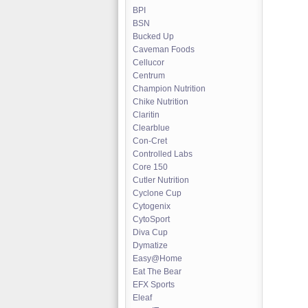
BPI
BSN
Bucked Up
Caveman Foods
Cellucor
Centrum
Champion Nutrition
Chike Nutrition
Claritin
Clearblue
Con-Cret
Controlled Labs
Core 150
Cutler Nutrition
Cyclone Cup
Cytogenix
CytoSport
Diva Cup
Dymatize
Easy@Home
Eat The Bear
EFX Sports
Eleaf