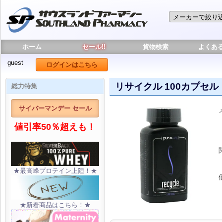
ホーム
セール!!
貨物検索
よくあ
guest
ログインはこちら
リサイクル 100カプセル
総力特集
サイバーマンデー セール
値引率50％超えも！
★最高峰プロテイン上陸！★
★新着商品はこちら！★