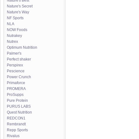
Nature's Best
Nature's Secret
Nature's Way
NF Sports
NLA
NOW Foods
Nutrakey
Nutrex
Optimum Nutrition
Palmer's
Perfect shaker
Perspirex
Pescience
Power Crunch
Primaforce
PROMERA
ProSupps
Pure Protein
PURUS LABS
Quest Nutrition
REDCON1
Rembrandt
Repp Sports
Rivalus