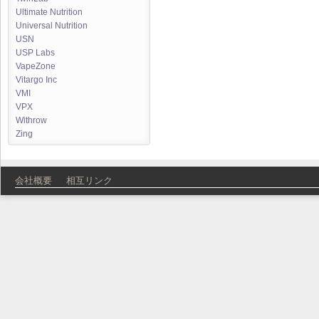
Ultimate Nutrition
Universal Nutrition
USN
USP Labs
VapeZone
Vitargo Inc
VMI
VPX
Withrow
Zing
会社概要
相互リンク