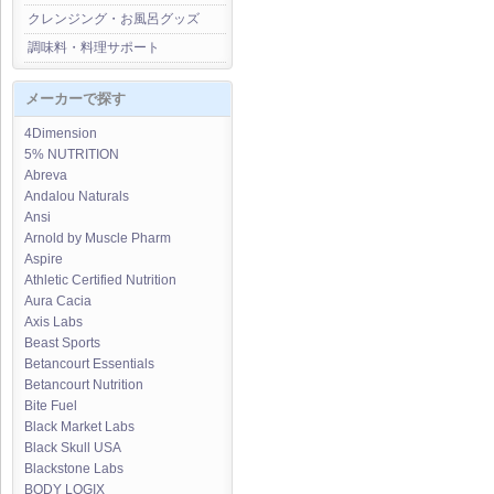
クレンジング・お風呂グッズ
調味料・料理サポート
メーカーで探す
4Dimension
5% NUTRITION
Abreva
Andalou Naturals
Ansi
Arnold by Muscle Pharm
Aspire
Athletic Certified Nutrition
Aura Cacia
Axis Labs
Beast Sports
Betancourt Essentials
Betancourt Nutrition
Bite Fuel
Black Market Labs
Black Skull USA
Blackstone Labs
BODY LOGIX