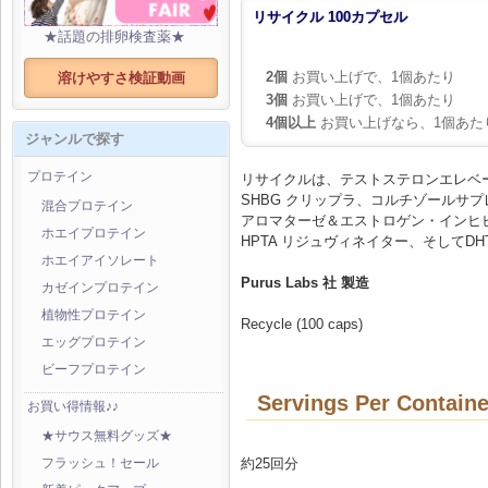
リサイクル 100カプセル
★話題の排卵検査薬★
2個
お買い上げで、1個あたり
溶けやすさ検証動画
3個
お買い上げで、1個あたり
4個以上
お買い上げなら、1個あた
ジャンルで探す
プロテイン
リサイクルは、テストステロンエレベ
SHBG クリップラ、コルチゾールサ
混合プロテイン
アロマターゼ＆エストロゲン・インヒ
ホエイプロテイン
HPTA リジュヴィネイター、そしてD
ホエイアイソレート
Purus Labs 社 製造
カゼインプロテイン
植物性プロテイン
Recycle (100 caps)
エッグプロテイン
ビーフプロテイン
Servings Per Containe
お買い得情報♪♪
★サウス無料グッズ★
約25回分
フラッシュ！セール