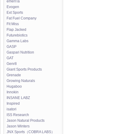
emerITa
Evogen
Ext Sports
Fat Fuel Company
Fit Miss
Flap Jacked
Futurebiotics
Gamma Labs
GASP
Gaspari Nutrition
GAT
Genr8
Giant Sports Products
Grenade
Growing Naturals
Hugaboo
Innokin
INSANE LABZ
Inspired
isatori
ISS Research
Jason Natural Products
Jason Winters
JNX Sports（COBRA LABS）