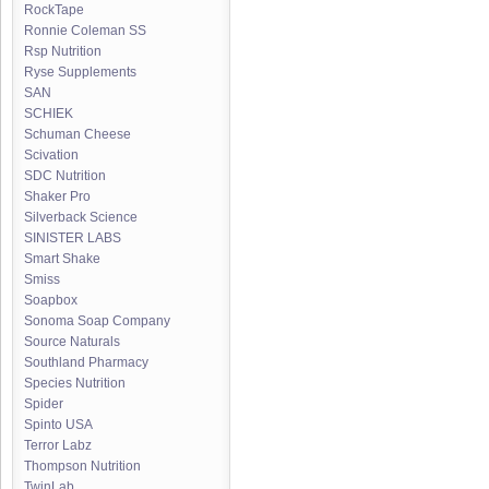
RockTape
Ronnie Coleman SS
Rsp Nutrition
Ryse Supplements
SAN
SCHIEK
Schuman Cheese
Scivation
SDC Nutrition
Shaker Pro
Silverback Science
SINISTER LABS
Smart Shake
Smiss
Soapbox
Sonoma Soap Company
Source Naturals
Southland Pharmacy
Species Nutrition
Spider
Spinto USA
Terror Labz
Thompson Nutrition
TwinLab