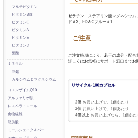
マルチビタミン
ビタミンB群
ゼラチン、ステアリン酸マグネシウム
ド＃3、FD＆Cブルー＃1
ビタミンC
ビタミンA
ご注意
ビタミンE
ビタミンD
葉酸
ご注文時期により、若干の成分・配合
詳しくはお気軽にサポート窓口までお
ミネラル
亜鉛
カルシウム＆マグネシウム
リサイクル 100カプセル
コエンザイムQ10
アルファリポ酸
2個
お買い上げで、1個あたり
レスベラトロール
3個
お買い上げで、1個あたり
食物繊維
4個以上
お買い上げなら、1個あた
脂肪酸
ミールシェイク＆バー