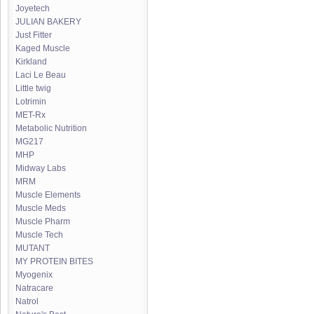
Joyetech
JULIAN BAKERY
Just Fitter
Kaged Muscle
Kirkland
Laci Le Beau
Little twig
Lotrimin
MET-Rx
Metabolic Nutrition
MG217
MHP
Midway Labs
MRM
Muscle Elements
Muscle Meds
Muscle Pharm
Muscle Tech
MUTANT
MY PROTEIN BITES
Myogenix
Natracare
Natrol