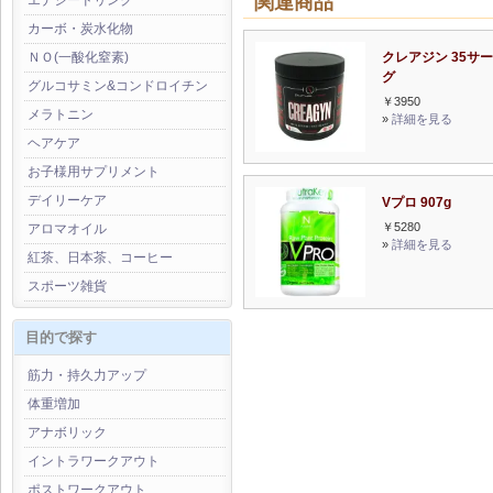
関連商品
エナジードリンク
カーボ・炭水化物
クレアジン 35サ
ＮＯ(一酸化窒素)
グ
グルコサミン&コンドロイチン
￥3950
メラトニン
»
詳細を見る
ヘアケア
お子様用サプリメント
デイリーケア
Vプロ 907g
￥5280
アロマオイル
»
詳細を見る
紅茶、日本茶、コーヒー
スポーツ雑貨
目的で探す
筋力・持久力アップ
体重増加
アナボリック
イントラワークアウト
ポストワークアウト