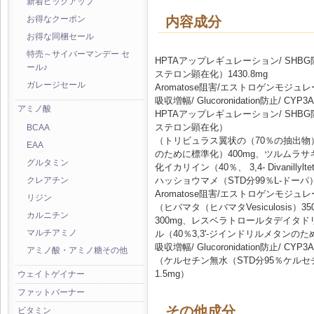
新着ピックアップ
内容成分
お得なクーポン
お得な同梱セール
特売～サイバーマンデー セ
HPTAアップレギュレーション/ SH
ール♪
ステロン顕在化）1430.8mg
ガレージセール
Aromatose阻害/エストロゲンモジュレ
吸収増幅/ Glucoronidation防止/ CYP3
アミノ酸
HPTAアップレギュレーション/ SH
ステロン顕在化）
BCAA
（トリビュラス翼状の（70％の抽出物）（地上
EAA
のために標準化）400mg、ツルムラサキ
グルタミン
化イカリイン（40％、 3,4- Divanilly
ハッショウマメ（STD分99％L-ドーパ）
クレアチン
Aromatose阻害/エストロゲンモジュレ
リジン
（ヒバマタ（ヒバマタVesiculosis）
カルニチン
300mg、レスベラトロールタデイタドリ
ル（40％3,3'-ジインドリルメタンのた
マルチアミノ
吸収増幅/ Glucoronidation防止/ CYP
アミノ酸・アミノ糖その他
（ケルセチン無水（STD分95％ケルセチ
1.5mg）
ウェイトゲイナー
ファットバーナー
その他成分
ビタミン