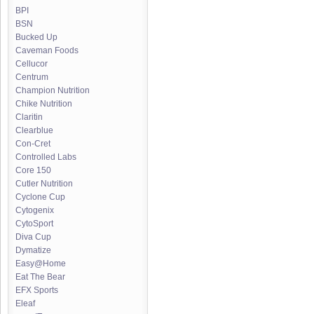
BPI
BSN
Bucked Up
Caveman Foods
Cellucor
Centrum
Champion Nutrition
Chike Nutrition
Claritin
Clearblue
Con-Cret
Controlled Labs
Core 150
Cutler Nutrition
Cyclone Cup
Cytogenix
CytoSport
Diva Cup
Dymatize
Easy@Home
Eat The Bear
EFX Sports
Eleaf