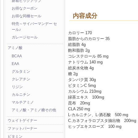
新着ピックアップ
お得なクーポン
内容成分
お得な同梱セール
特売～サイバーマンデー セ
ール♪
カロリー 170
ガレージセール
脂肪からのカロリー 35
総脂肪 4g
アミノ酸
飽和脂肪 2g
コレステロール 85 mg
BCAA
ナトリウム 140 mg
EAA
総炭水化物 4g
グルタミン
糖 2g
タンパク質 30g
クレアチン
ビタミンC 5mg
リジン
カルシウム 210mg
カルニチン
緑茶エキス 100mg
マルチアミノ
昆布 20mg
CLA 250 mg
アミノ酸・アミノ糖その他
L-カルニチン、L-酒石酸 500 mg
C.カネフォラロブスタ抽出物 200m
ウェイトゲイナー
ヒップエキスローズ 100 mg
ファットバーナー
ビタミン