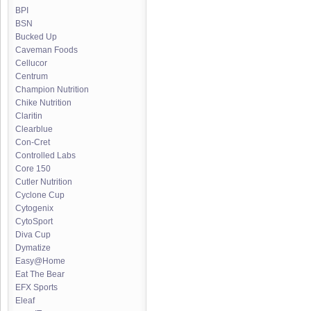
BPI
BSN
Bucked Up
Caveman Foods
Cellucor
Centrum
Champion Nutrition
Chike Nutrition
Claritin
Clearblue
Con-Cret
Controlled Labs
Core 150
Cutler Nutrition
Cyclone Cup
Cytogenix
CytoSport
Diva Cup
Dymatize
Easy@Home
Eat The Bear
EFX Sports
Eleaf