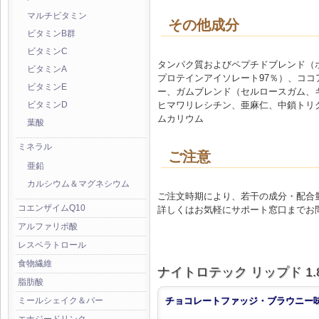
マルチビタミン
その他成分
ビタミンB群
ビタミンC
タンパク質およびペプチドブレンド（
ビタミンA
プロテインアイソレート97％）、コ
ビタミンE
ー、ガムブレンド（セルロースガム、
ヒマワリレシチン、亜麻仁、中鎖トリ
ビタミンD
ムカリウム
葉酸
ミネラル
ご注意
亜鉛
カルシウム＆マグネシウム
ご注文時期により、若干の成分・配合
コエンザイムQ10
詳しくはお気軽にサポート窓口までお
アルファリポ酸
レスベラトロール
食物繊維
ナイトロテック リップド 1.8
脂肪酸
チョコレートファッジ・ブラウニー
ミールシェイク＆バー