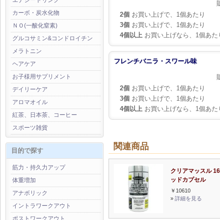
エナジードリンク
カーボ・炭水化物
2個
お買い上げで、1個あたり
3個
お買い上げで、1個あたり
ＮＯ(一酸化窒素)
4個以上
お買い上げなら、1個あた
グルコサミン&コンドロイチン
メラトニン
フレンチバニラ・スワール味
ヘアケア
お子様用サプリメント
2個
お買い上げで、1個あたり
デイリーケア
3個
お買い上げで、1個あたり
アロマオイル
4個以上
お買い上げなら、1個あた
紅茶、日本茶、コーヒー
スポーツ雑貨
関連商品
目的で探す
筋力・持久力アップ
クリアマッスル 1
ッドカプセル
体重増加
￥10610
アナボリック
»
詳細を見る
イントラワークアウト
ポストワークアウト