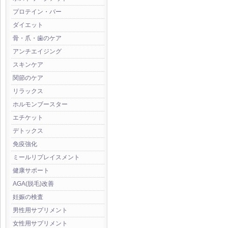
プロテイン・バー
ダイエット
骨・爪・歯のケア
アンチエイジング
スキンケア
関節のケア
リラックス
ホルモンブースター
エチケット
デトックス
免疫強化
ミールリプレイスメント
健康サポート
AGA(脱毛)改善
妊娠の検査
男性用サプリメント
女性用サプリメント