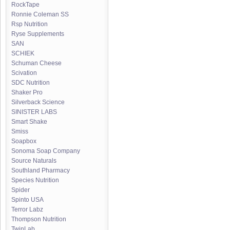
RockTape
Ronnie Coleman SS
Rsp Nutrition
Ryse Supplements
SAN
SCHIEK
Schuman Cheese
Scivation
SDC Nutrition
Shaker Pro
Silverback Science
SINISTER LABS
Smart Shake
Smiss
Soapbox
Sonoma Soap Company
Source Naturals
Southland Pharmacy
Species Nutrition
Spider
Spinto USA
Terror Labz
Thompson Nutrition
TwinLab