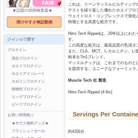
これは、リーンマッスルビルディング
テストを繰り返した優れたホエイプロ
★話題の排卵検査薬★
ウェイトロス・コンプレックスで強化さ
特徴とする高度な処方です。
溶けやすさ検証動画
Nitro Tech Rippedは、20年以
す。
ジャンルで探す
この高度な処方は、最高品質の乳清タ
プロテイン
また、CLA、MCT、L-カルニチン、
粉末を7in1ブレンド。
混合プロテイン
マッスルテックは、これまでのものと
ホエイプロテイン
を提供する、ユニークなフォーミュラ
ホエイアイソレート
Muscle Tech 社 製造
カゼインプロテイン
植物性プロテイン
Nitro-Tech Ripped (4 lbs)
エッグプロテイン
ビーフプロテイン
Servings Per Containe
お買い得情報♪♪
★サウス無料グッズ★
約42回分
フラッシュ！セール