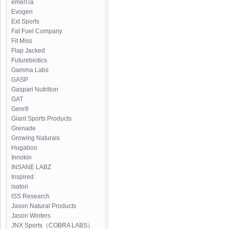
emerITa
Evogen
Ext Sports
Fat Fuel Company
Fit Miss
Flap Jacked
Futurebiotics
Gamma Labs
GASP
Gaspari Nutrition
GAT
Genr8
Giant Sports Products
Grenade
Growing Naturals
Hugaboo
Innokin
INSANE LABZ
Inspired
isatori
ISS Research
Jason Natural Products
Jason Winters
JNX Sports（COBRA LABS）