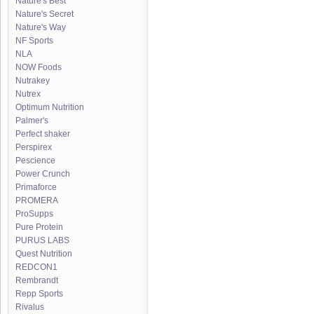
Nature's Best
Nature's Secret
Nature's Way
NF Sports
NLA
NOW Foods
Nutrakey
Nutrex
Optimum Nutrition
Palmer's
Perfect shaker
Perspirex
Pescience
Power Crunch
Primaforce
PROMERA
ProSupps
Pure Protein
PURUS LABS
Quest Nutrition
REDCON1
Rembrandt
Repp Sports
Rivalus