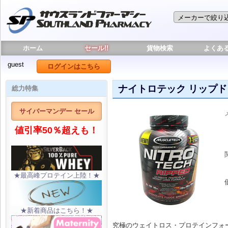
ホーム
セール!!
貨物検索
よくあ
guest
ログインはこちら
ナイトロテック リップド 1
総力特集
サイバーマンデー セール
値引率50％超えも！
★最高峰プロテイン上陸！★
★新着商品はこちら！★
究極のウェイトロス・プロテインフォ