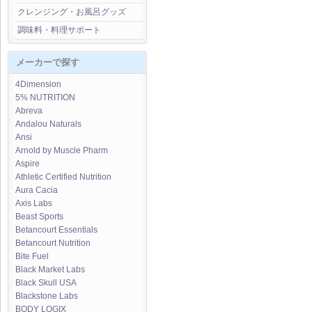
クレンジング・お風呂グッズ
調味料・料理サポート
メーカーで探す
4Dimension
5% NUTRITION
Abreva
Andalou Naturals
Ansi
Arnold by Muscle Pharm
Aspire
Athletic Certified Nutrition
Aura Cacia
Axis Labs
Beast Sports
Betancourt Essentials
Betancourt Nutrition
Bite Fuel
Black Market Labs
Black Skull USA
Blackstone Labs
BODY LOGIX