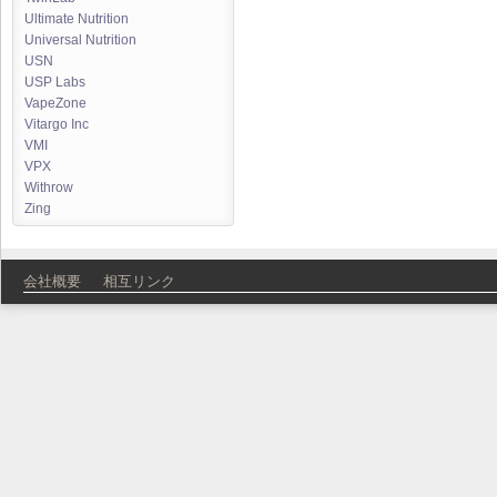
Ultimate Nutrition
Universal Nutrition
USN
USP Labs
VapeZone
Vitargo Inc
VMI
VPX
Withrow
Zing
会社概要
相互リンク