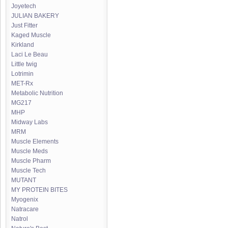
Joyetech
JULIAN BAKERY
Just Fitter
Kaged Muscle
Kirkland
Laci Le Beau
Little twig
Lotrimin
MET-Rx
Metabolic Nutrition
MG217
MHP
Midway Labs
MRM
Muscle Elements
Muscle Meds
Muscle Pharm
Muscle Tech
MUTANT
MY PROTEIN BITES
Myogenix
Natracare
Natrol