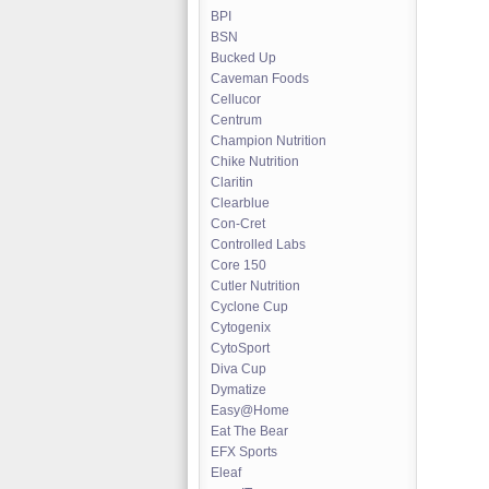
BPI
BSN
Bucked Up
Caveman Foods
Cellucor
Centrum
Champion Nutrition
Chike Nutrition
Claritin
Clearblue
Con-Cret
Controlled Labs
Core 150
Cutler Nutrition
Cyclone Cup
Cytogenix
CytoSport
Diva Cup
Dymatize
Easy@Home
Eat The Bear
EFX Sports
Eleaf