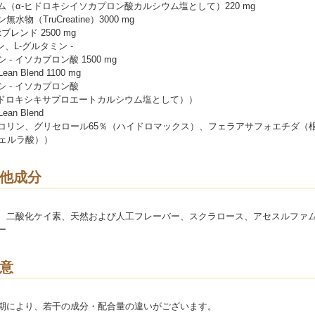
ム（α-ヒドロキシイソカプロン酸カルシウム塩として）220 mg
水物（TruCreatine）3000 mg
utブレンド 2500 mg
ン、L-グルタミン -
 - イソカプロン酸 1500 mg
aLean Blend 1100 mg
 - イソカプロン酸
ヒドロキシキサプロエートカルシウム塩として））
Lean Blend
コリン、グリセロール65％（ハイドロマックス）、フェラアサフォエチダ（
フェルラ酸））
他成分
、二酸化ケイ素、天然および人工フレーバー、スクラロース、アセスルファ
ー
意
期により、若干の成分・配合量の違いがございます。