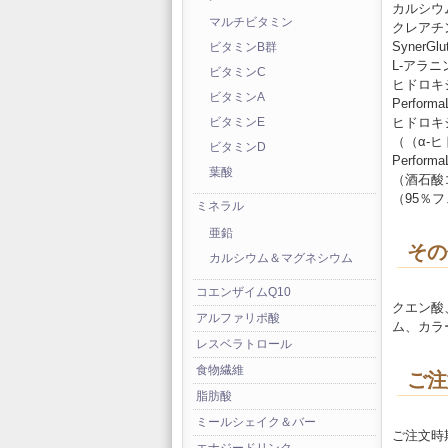
カルシウ
マルチビタミン
クレアチン無
SynerGl
ビタミンB群
L-アラニ
ビタミンC
ヒドロキシ
ビタミンA
Perform
ヒドロキシ
ビタミンE
（（α-
ビタミンD
Performa
葉酸
（酒石酸
（95％
ミネラル
亜鉛
その
カルシウム＆マグネシウム
コエンザイムQ10
クエン酸
アルファリポ酸
ム、カラ
レスベラトロール
食物繊維
ご注
脂肪酸
ミールシェイク＆バー
ご注文時