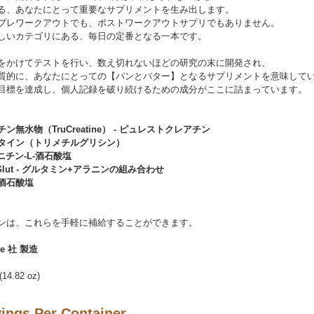
る、あなたにとって重要なサプリメントを生み出します。
プレワークアウトでも、ポストワークアウトサプリでもありません。
しいカテゴリにある、毎日の定番となる一本です。
をかけてテストを行い、数え切れないほどの研究の末に開発され、
質的に、あなたにとっての【パンとバター】となるサプリメントを意味して
目標を達成し、個人記録を破り続けるための成分がここに詰まっています。
ン無水物（TruCreatine） - ピュレストクレアチン
タイン（トリメチルグリシン）
ニチン-L-酒石酸塩
rGlut - グルタミン+アラニンの組み合わせ
酒石酸塩
ンは、これらを手軽に補給することができます。
ce 社 製造
(14.82 oz)
ings Per Container