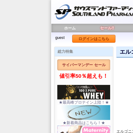
ホーム
セール!!
guest
ログインはこちら
エルゴ
総力特集
サイバーマンデー セール
値引率50％超えも！
★最高峰プロテイン上陸！★
★新着商品はこちら！★
エルゴニ