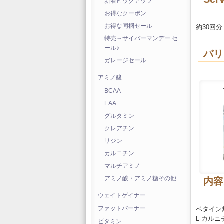
新着ピックアップ
お得なクーポン
お得な同梱セール
約30回分
特売～サイバーマンデー セ
ール♪
バリ
ガレージセール
アミノ酸
BCAA
EAA
グルタミン
クレアチン
リジン
カルニチン
マルチアミノ
アミノ酸・アミノ糖その他
内容
ウェイトゲイナー
ファットバーナー
ベタイン無
L-カルニ
ビタミン