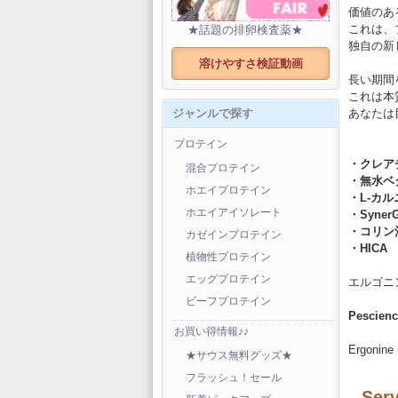
価値のあ
これは、
★話題の排卵検査薬★
独自の新
溶けやすさ検証動画
長い期間
これは本
あなたは
ジャンルで探す
プロテイン
・クレアチ
混合プロテイン
・無水ベ
ホエイプロテイン
・L-カル
ホエイアイソレート
・Syne
・コリン
カゼインプロテイン
・HICA
植物性プロテイン
エッグプロテイン
エルゴニ
ビーフプロテイン
Pescien
お買い得情報♪♪
Ergonine 
★サウス無料グッズ★
フラッシュ！セール
Serv