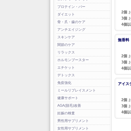
プロテイン・バー
2個
お
ダイエット
3個
お
骨・爪・歯のケア
4個
アンチエイジング
スキンケア
無香料
関節のケア
リラックス
2個
お
ホルモンブースター
3個
お
エチケット
4個
デトックス
免疫強化
アイス
ミールリプレイスメント
健康サポート
2個
お
AGA(脱毛)改善
3個
お
4個
妊娠の検査
男性用サプリメント
女性用サプリメント