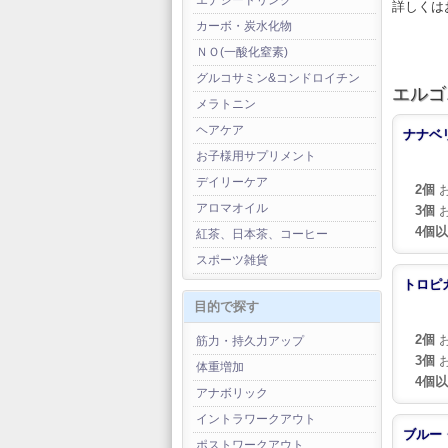
エナジードリンク
詳しくは
カーボ・炭水化物
ＮＯ(一酸化窒素)
グルコサミン&コンドロイチン
エルゴニ
メラトニン
ヘアケア
ナナベ
お子様用サプリメント
デイリーケア
2個
お
アロマオイル
3個
お
4個
紅茶、日本茶、コーヒー
スポーツ雑貨
トロピ
目的で探す
2個
お
筋力・持久力アップ
3個
お
体重増加
4個
アナボリック
イントラワークアウト
ブルー
ポストワークアウト