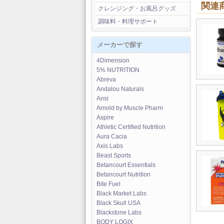
関連
クレンジング・お風呂グッズ
調味料・料理サポート
メーカーで探す
4Dimension
5% NUTRITION
Abreva
Andalou Naturals
Ansi
Arnold by Muscle Pharm
Aspire
Athletic Certified Nutrition
Aura Cacia
Axis Labs
Beast Sports
Betancourt Essentials
Betancourt Nutrition
Bite Fuel
Black Market Labs
Black Skull USA
Blackstone Labs
BODY LOGIX