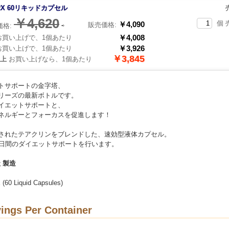
RX 60リキッドカプセル
￥4,620
個 
￥4,090
販売価格:
価格:
⇨
￥4,008
買い上げで、1個あたり
￥3,926
買い上げで、1個あたり
￥3,845
以上
お買い上げなら、1個あたり
トサポートの金字塔、
リーズの最新ボトルです。
イエットサポートと、
ネルギーとフォーカスを促進します！
されたテアクリンをブレンドした、速効型液体カプセル。
0日間のダイエットサポートを行います。
社 製造
 (60 Liquid Capsules)
ings Per Container