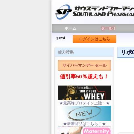
ホーム
セール!!
guest
ログインはこちら
リポ
総力特集
サイバーマンデー セール
値引率50％超えも！
★最高峰プロテイン上陸！★
★新着商品はこちら！★