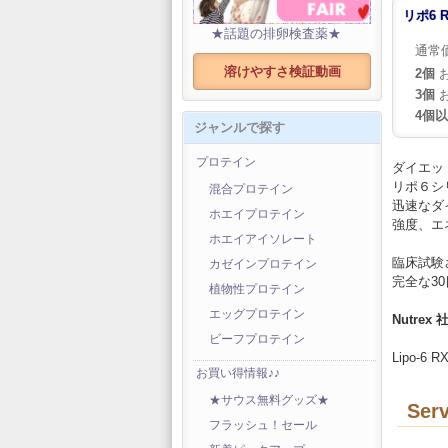
リポ6 
★話題の排卵検査薬★
通常
溶けやすさ検証動画
2個
お
3個
お
4個
ジャンルで探す
プロテイン
ダイエッ
リポ６シ
混合プロテイン
迅速なダ
ホエイプロテイン
強度、エ
ホエイアイソレート
臨床試験
カゼインプロテイン
完全な3
植物性プロテイン
エッグプロテイン
Nutrex 
ビーフプロテイン
Lipo-6 RX
お買い得情報♪♪
★サウス無料グッズ★
Serv
フラッシュ！セール