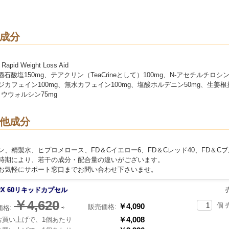
成分
 Rapid Weight Loss Aid
酒石酸塩150mg、テアクリン（TeaCrineとして）100mg、N-アセチルチロシン
ジカフェイン100mg、無水カフェイン100mg、塩酸ホルデニン50mg、生姜
ラウウォルシン75mg
他成分
ン、精製水、ヒプロメロース、FD＆Cイエロー6、FD＆Cレッド40、FD＆Cブ
時期により、若干の成分・配合量の違いがございます。
お気軽にサポート窓口までお問い合わせ下さいませ。
RX 60リキッドカプセル
￥4,620
個 
￥4,090
販売価格:
価格:
⇨
￥4,008
買い上げで、1個あたり