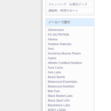
クレンジング・お風呂グッズ
調味料・料理サポート
メーカーで探す
4Dimension
5% NUTRITION
Abreva
Andalou Naturals
Ansi
Arnold by Muscle Pharm
Aspire
Athletic Certified Nutrition
Aura Cacia
Axis Labs
Beast Sports
Betancourt Essentials
Betancourt Nutrition
Bite Fuel
Black Market Labs
Black Skull USA
Blackstone Labs
BODY LOGIX