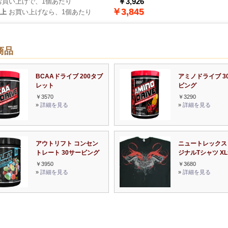
￥3,926
買い上げで、1個あたり
￥3,845
以上
お買い上げなら、1個あたり
商品
BCAAドライブ 200タブ
アミノドライブ 3
レット
ビング
￥3570
￥3290
»
詳細を見る
»
詳細を見る
アウトリフト コンセン
ニュートレックス
トレート 30サービング
ジナルTシャツ X
￥3950
￥3680
»
詳細を見る
»
詳細を見る