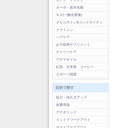
エナジードリンク
カーボ・炭水化物
ＮＯ(一酸化窒素)
グルコサミン&コンドロイチン
メラトニン
ヘアケア
お子様用サプリメント
デイリーケア
アロマオイル
紅茶、日本茶、コーヒー
スポーツ雑貨
目的で探す
筋力・持久力アップ
体重増加
アナボリック
イントラワークアウト
ポストワークアウト