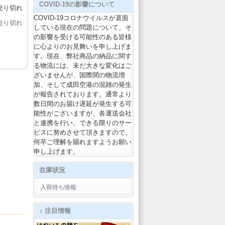
COVID-19の影響について
売り切れ
COVID-19コロナウイルスが直面
売り切れ
している現在の問題について、そ
の影響を受ける可能性のある皆様
に心よりのお見舞いを申し上げま
す。現在、弊社商品の納品に関す
る物流には、未だ大きな変化はご
ざいませんが、国際間の物流増
加、そして成田空港の混雑の発生
が報告されております。通常より
数日間のお届け遅延が発生する可
能性がございますが、各運送会社
と連携を行い、できる限りのサー
ビスに努めさせて頂きますので、
何卒ご理解を賜れますようお願い
申し上げます。
在庫状況
入荷待ち情報
♪ 注目情報