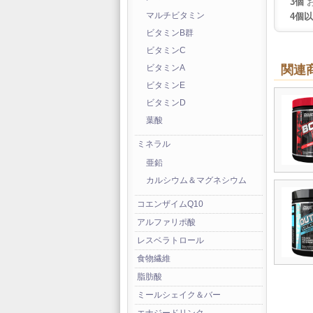
3個
お
4個
マルチビタミン
ビタミンB群
ビタミンC
関連
ビタミンA
ビタミンE
ビタミンD
葉酸
ミネラル
亜鉛
カルシウム＆マグネシウム
コエンザイムQ10
アルファリポ酸
レスベラトロール
食物繊維
脂肪酸
ミールシェイク＆バー