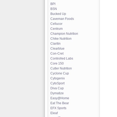
BPI
BSN
Bucked Up
Caveman Foods
Cellucor
Centrum
Champion Nutrition
Chike Nutrition
Claritin
Clearblue
Con-Cret
Controlled Labs
Core 150
Cutler Nutrition
Cyclone Cup
Cytogenix
CytoSport
Diva Cup
Dymatize
Easy@Home
Eat The Bear
EFX Sports
Eleaf