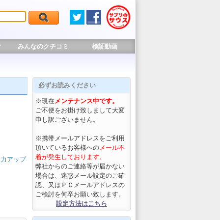
せ
みんなのクチコミ
検証動画
必ずお読みください
※現在
メンテナンス中です。
ご不便をお掛け致しまして大変
申し訳ございません。
※携帯メールアドレスをご利用
頂いているお客様への
メール不
着が発生しております。
久力アップ
弊社からのご連絡等が届かない
場合は、迷惑メール設定のご確
認、又はＰＣメールアドレスの
ご検討を何卒お願い致します。
設定方法はこちら