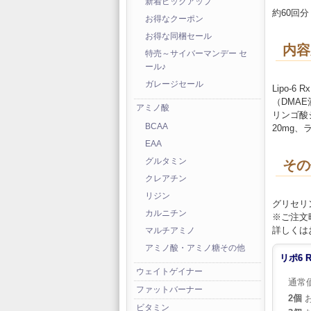
新着ピックアップ
約60回分
お得なクーポン
お得な同梱セール
内容
特売～サイバーマンデー セ
ール♪
ガレージセール
Lipo-6 Rx
（DMAE
アミノ酸
リンゴ酸
BCAA
20mg、
EAA
グルタミン
その
クレアチン
リジン
グリセリ
カルニチン
※ご注文
詳しくは
マルチアミノ
アミノ酸・アミノ糖その他
リポ6 
ウェイトゲイナー
通常
ファットバーナー
2個
お
ビタミン