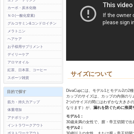
エナジードリンク
カーボ・炭水化物
ＮＯ(一酸化窒素)
グルコサミン&コンドロイチン
メラトニン
ヘアケア
お子様用サプリメント
デイリーケア
アロマオイル
紅茶、日本茶、コーヒー
サイズについて
スポーツ雑貨
DivaCupには、モデル1とモデル2
目的で探す
カップのサイズは、カップの内側のリ
2つのサイズの間にはわずかな大きさの違
筋力・持久力アップ
なります）が、
漏れを防ぐために推奨
体重増加
モデル1：
アナボリック
30歳未満の女性で、膣・帝王切開で
イントラワークアウト
モデル2：
30歳以上の女性、または膣・帝王切
ポストワークアウト