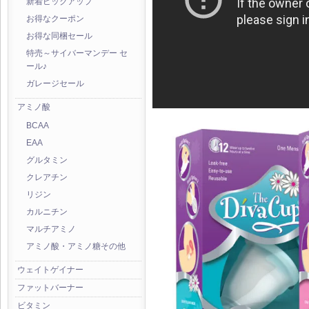
新着ピックアップ
お得なクーポン
お得な同梱セール
特売～サイバーマンデー セ
ール♪
ガレージセール
アミノ酸
BCAA
EAA
グルタミン
クレアチン
リジン
カルニチン
マルチアミノ
アミノ酸・アミノ糖その他
ウェイトゲイナー
ファットバーナー
ビタミン