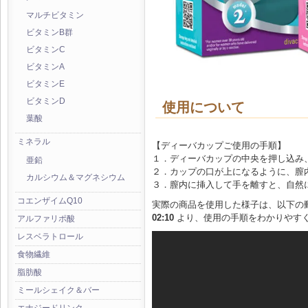
マルチビタミン
ビタミンB群
ビタミンC
ビタミンA
ビタミンE
ビタミンD
使用について
葉酸
ミネラル
【ディーバカップご使用の手順】
１．ディーバカップの中央を押し込み
亜鉛
２．カップの口が上になるように、膣
カルシウム＆マグネシウム
３．膣内に挿入して手を離すと、自然
コエンザイムQ10
実際の商品を使用した様子は、以下の
02:10
より、使用の手順をわかりやす
アルファリポ酸
レスベラトロール
食物繊維
脂肪酸
ミールシェイク＆バー