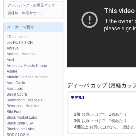
クレンジング・お風呂グッズ
調味料・料理サポート
メーカーで探す
4Dimension
5% NUTRITION
Abreva
Andalou Naturals
Ansi
Arnold by Muscle Pharm
Aspire
Athletic Certified Nutrition
Aura Cacia
ディーバ カップ (月経カップ
Axis Labs
Beast Sports
モデル1
Betancourt Essentials
Betancourt Nutrition
Bite Fuel
2個
お買い上げで、1個あたり
Black Market Labs
3個
お買い上げで、1個あたり
Black Skull USA
4個以上
お買い上げなら、1個あた
Blackstone Labs
BODY LOGIX