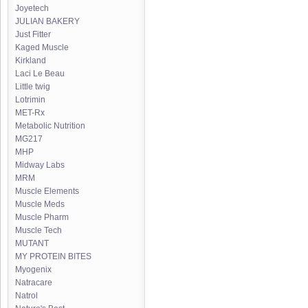
Joyetech
JULIAN BAKERY
Just Fitter
Kaged Muscle
Kirkland
Laci Le Beau
Little twig
Lotrimin
MET-Rx
Metabolic Nutrition
MG217
MHP
Midway Labs
MRM
Muscle Elements
Muscle Meds
Muscle Pharm
Muscle Tech
MUTANT
MY PROTEIN BITES
Myogenix
Natracare
Natrol