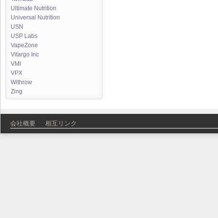
Ultimate Nutrition
Universal Nutrition
USN
USP Labs
VapeZone
Vitargo Inc
VMI
VPX
Withrow
Zing
会社概要
相互リンク