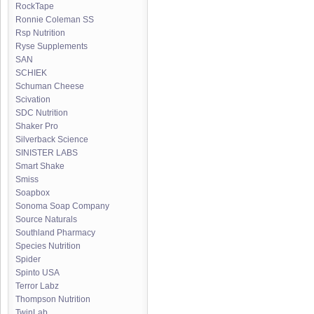
RockTape
Ronnie Coleman SS
Rsp Nutrition
Ryse Supplements
SAN
SCHIEK
Schuman Cheese
Scivation
SDC Nutrition
Shaker Pro
Silverback Science
SINISTER LABS
Smart Shake
Smiss
Soapbox
Sonoma Soap Company
Source Naturals
Southland Pharmacy
Species Nutrition
Spider
Spinto USA
Terror Labz
Thompson Nutrition
TwinLab