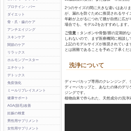
プロテイン・バー
2つのサイズの間に大きな違いはありません
が、漏れを防ぐために推奨されるサイ
ダイエット
年齢が上がるにつれて腰が自然に広が
骨・爪・歯のケア
場合でも、モデル2をおすすめします
アンチエイジング
ご注意：
タンポンや骨盤/膣の定期的
スキンケア
しれないので、まず医療機関に相談し
上記のモデルサイズが推奨されていま
関節のケア
とは困難であることを予めご了承くだ
リラックス
ホルモンブースター
洗浄について
エチケット
デトックス
ディーバカップ専用のクレンジング、
免疫強化
ディーバカップと、あなたの体のデリ
ミールリプレイスメント
ジングです。
植物由来で作られた、天然成分の洗浄
健康サポート
AGA(脱毛)改善
妊娠の検査
男性用サプリメント
女性用サプリメント