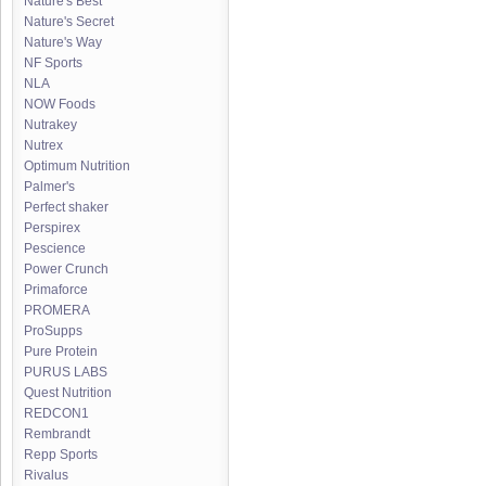
Nature's Best
Nature's Secret
Nature's Way
NF Sports
NLA
NOW Foods
Nutrakey
Nutrex
Optimum Nutrition
Palmer's
Perfect shaker
Perspirex
Pescience
Power Crunch
Primaforce
PROMERA
ProSupps
Pure Protein
PURUS LABS
Quest Nutrition
REDCON1
Rembrandt
Repp Sports
Rivalus