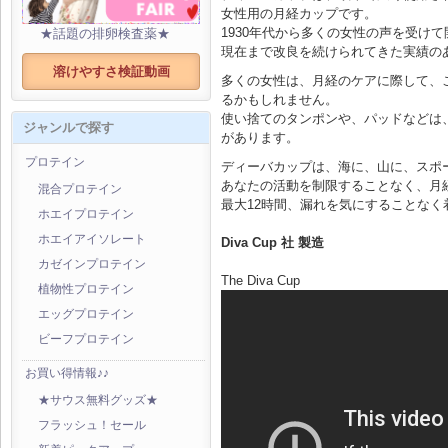
女性用の月経カップです。
1930年代から多くの女性の声を受け
★話題の排卵検査薬★
現在まで改良を続けられてきた実績の
溶けやすさ検証動画
多くの女性は、月経のケアに際して、
るかもしれません。
使い捨てのタンポンや、パッドなどは
ジャンルで探す
があります。
プロテイン
ディーバカップは、海に、山に、スポ
あなたの活動を制限することなく、月
混合プロテイン
最大12時間、漏れを気にすることなく
ホエイプロテイン
ホエイアイソレート
Diva Cup 社 製造
カゼインプロテイン
The Diva Cup
植物性プロテイン
エッグプロテイン
ビーフプロテイン
お買い得情報♪♪
★サウス無料グッズ★
フラッシュ！セール