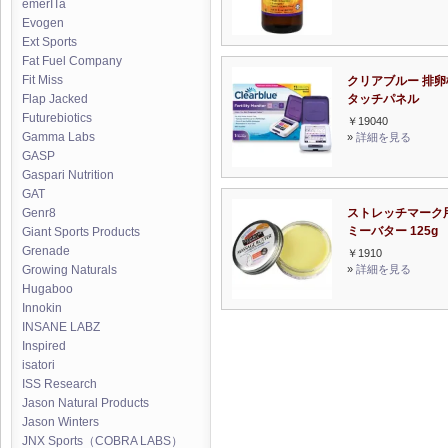
emerITa
Evogen
Ext Sports
Fat Fuel Company
Fit Miss
クリアブルー 排卵
タッチパネル
Flap Jacked
Futurebiotics
￥19040
Gamma Labs
»
詳細を見る
GASP
Gaspari Nutrition
GAT
ストレッチマーク用
Genr8
ミーバター 125g
Giant Sports Products
Grenade
￥1910
»
詳細を見る
Growing Naturals
Hugaboo
Innokin
INSANE LABZ
Inspired
isatori
ISS Research
Jason Natural Products
Jason Winters
JNX Sports（COBRA LABS）