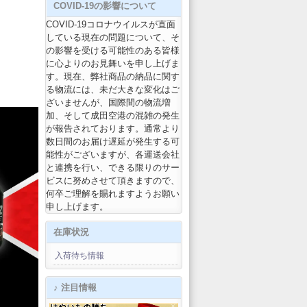
COVID-19の影響について
COVID-19コロナウイルスが直面
している現在の問題について、そ
の影響を受ける可能性のある皆様
に心よりのお見舞いを申し上げま
す。現在、弊社商品の納品に関す
る物流には、未だ大きな変化はご
ざいませんが、国際間の物流増
加、そして成田空港の混雑の発生
が報告されております。通常より
数日間のお届け遅延が発生する可
能性がございますが、各運送会社
と連携を行い、できる限りのサー
ビスに努めさせて頂きますので、
何卒ご理解を賜れますようお願い
申し上げます。
在庫状況
入荷待ち情報
♪ 注目情報