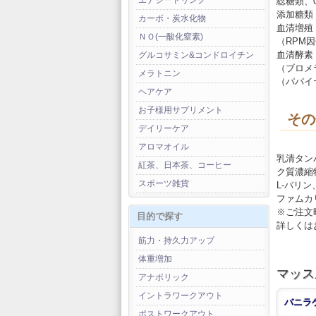
エナジードリンク
総糖類、0
添加糖類 
カーボ・炭水化物
血清増殖
ＮＯ(一酸化窒素)
（RPM
血清酵素
グルコサミン&コンドロイチン
（ブロメラ
メラトニン
（パパイ
ヘアケア
お子様用サプリメント
その
デイリーケア
アロマオイル
乳清タン
紅茶、日本茶、コーヒー
ク質濃縮
スポーツ雑貨
L-バリ
ファムカ
※ご注文
目的で探す
詳しくは
筋力・持久力アップ
体重増加
マッス
アナボリック
イントラワークアウト
バニラ
ポストワークアウト