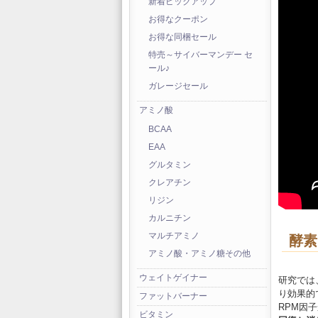
新着ピックアップ
お得なクーポン
お得な同梱セール
特売～サイバーマンデー セ
ール♪
ガレージセール
アミノ酸
BCAA
EAA
グルタミン
クレアチン
リジン
カルニチン
マルチアミノ
酵素
アミノ酸・アミノ糖その他
ウェイトゲイナー
研究では
り効果的
ファットバーナー
RPM因
ビタミン