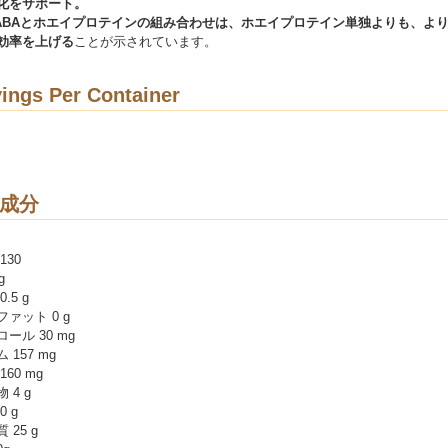
化をサポート。
ABAとホエイプロテインの組み合わせは、ホエイプロテイン単独よりも、よ
効率を上げる
ことが示されています。
ings Per Container
成分
130
g
.5 g
ァット 0 g
ール 30 mg
157 mg
60 mg
 4 g
 g
 25 g