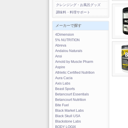
クレンジング・お風呂グッズ
調味料・料理サポート
メーカーで探す
4Dimension
5% NUTRITION
Abreva
Andalou Naturals
Ansi
Arnold by Muscle Pharm
Aspire
Athletic Certified Nutrition
Aura Cacia
Axis Labs
Beast Sports
Betancourt Essentials
Betancourt Nutrition
Bite Fuel
Black Market Labs
Black Skull USA
Blackstone Labs
BODY LOGIX