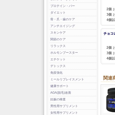
プロテイン・バー
2個
お
ダイエット
3個
お
骨・爪・歯のケア
4個
アンチエイジング
スキンケア
チョコ
関節のケア
リラックス
2個
お
ホルモンブースター
3個
お
4個
エチケット
デトックス
免疫強化
関連
ミールリプレイスメント
健康サポート
AGA(脱毛)改善
妊娠の検査
男性用サプリメント
女性用サプリメント