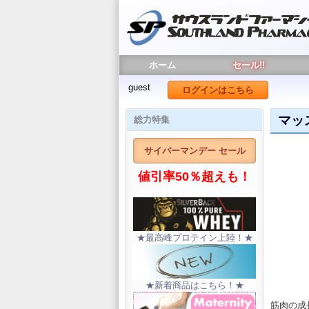
ホーム
セール!!
guest
ログインはこちら
マッ
総力特集
サイバーマンデー セール
値引率50％超えも！
★最高峰プロテイン上陸！★
★新着商品はこちら！★
筋肉の成