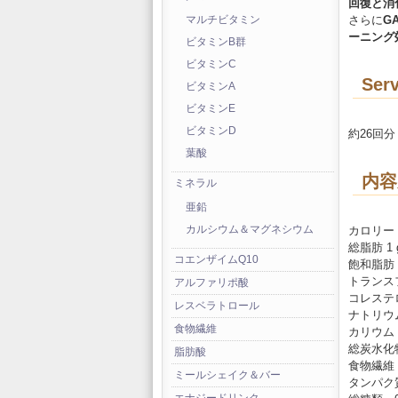
回復と消
さらに
G
マルチビタミン
ーニング
ビタミンB群
ビタミンC
Serv
ビタミンA
ビタミンE
ビタミンD
約26回分
葉酸
内容
ミネラル
亜鉛
カロリー 
カルシウム＆マグネシウム
総脂肪 1 
コエンザイムQ10
飽和脂肪 0
トランスフ
アルファリポ酸
コレステロ
レスベラトロール
ナトリウム 
食物繊維
カリウム 1
総炭水化物
脂肪酸
食物繊維 0
ミールシェイク＆バー
タンパク質