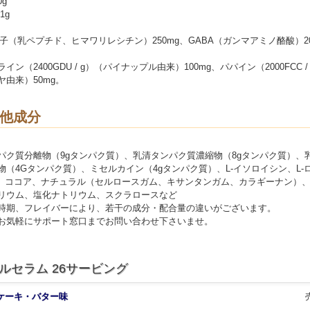
g
1g
因子（乳ペプチド、ヒマワリレシチン）250mg、GABA（ガンマアミノ酪酸）20
イン（2400GDU / g）（パイナップル由来）100mg、パパイン（2000FCC /
ヤ由来）50mg。
他成分
パク質分離物（9gタンパク質）、乳清タンパク質濃縮物（8gタンパク質）、
物（4Gタンパク質）、ミセルカイン（4gタンパク質）、L-イソロイシン、L-
ン、ココア、ナチュラル（セルロースガム、キサンタンガム、カラギーナン）
リウム、塩化ナトリウム、スクラロースなど
時期、フレイバーにより、若干の成分・配合量の違いがございます。
お気軽にサポート窓口までお問い合わせ下さいませ。
ルセラム 26サービング
ケーキ・バター味