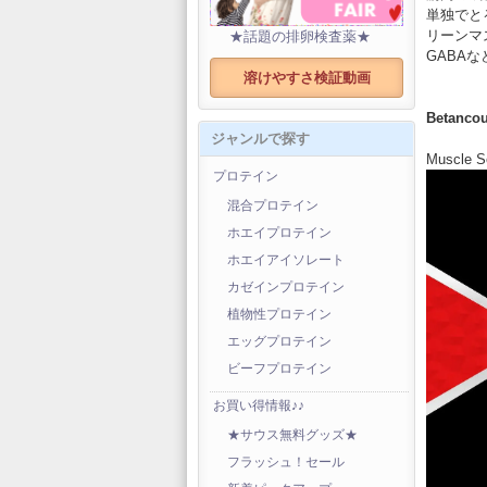
単独でと
リーンマ
★話題の排卵検査薬★
GABA
溶けやすさ検証動画
Betancou
ジャンルで探す
Muscle S
プロテイン
混合プロテイン
ホエイプロテイン
ホエイアイソレート
カゼインプロテイン
植物性プロテイン
エッグプロテイン
ビーフプロテイン
お買い得情報♪♪
★サウス無料グッズ★
フラッシュ！セール