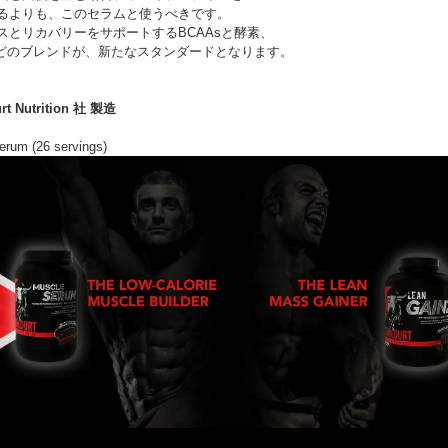
るよりも、このセラムと使うべきです。
スとリカバリーをサポートするBCAAsと酵素、
などのブレンドが、新たなスタンダードとなります。
rt Nutrition 社 製造
erum (26 servings)