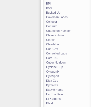
BPI
BSN
Bucked Up
Caveman Foods
Cellucor
Centrum
Champion Nutrition
Chike Nutrition
Claritin
Clearblue
Con-Cret
Controlled Labs
Core 150
Cutler Nutrition
Cyclone Cup
Cytogenix
CytoSport
Diva Cup
Dymatize
Easy@Home
Eat The Bear
EFX Sports
Eleaf