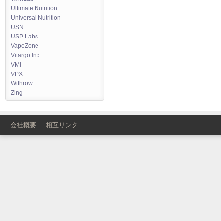
Ultimate Nutrition
Universal Nutrition
USN
USP Labs
VapeZone
Vitargo Inc
VMI
VPX
Withrow
Zing
会社概要
相互リンク