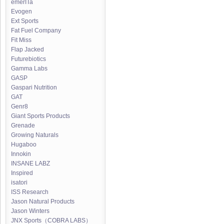
emerITa
Evogen
Ext Sports
Fat Fuel Company
Fit Miss
Flap Jacked
Futurebiotics
Gamma Labs
GASP
Gaspari Nutrition
GAT
Genr8
Giant Sports Products
Grenade
Growing Naturals
Hugaboo
Innokin
INSANE LABZ
Inspired
isatori
ISS Research
Jason Natural Products
Jason Winters
JNX Sports（COBRA LABS）