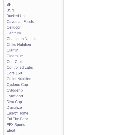
BPI
BSN
Bucked Up
Caveman Foods
Cellucor
Centrum
Champion Nutrition
Chike Nutrition
Claritin
Clearblue
Con-Cret
Controlled Labs
Core 150
Cutler Nutrition
Cyclone Cup
Cytogenix
CytoSport
Diva Cup
Dymatize
Easy@Home
Eat The Bear
EFX Sports
Eleaf