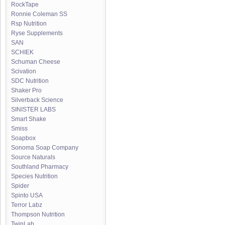
RockTape
Ronnie Coleman SS
Rsp Nutrition
Ryse Supplements
SAN
SCHIEK
Schuman Cheese
Scivation
SDC Nutrition
Shaker Pro
Silverback Science
SINISTER LABS
Smart Shake
Smiss
Soapbox
Sonoma Soap Company
Source Naturals
Southland Pharmacy
Species Nutrition
Spider
Spinto USA
Terror Labz
Thompson Nutrition
TwinLab