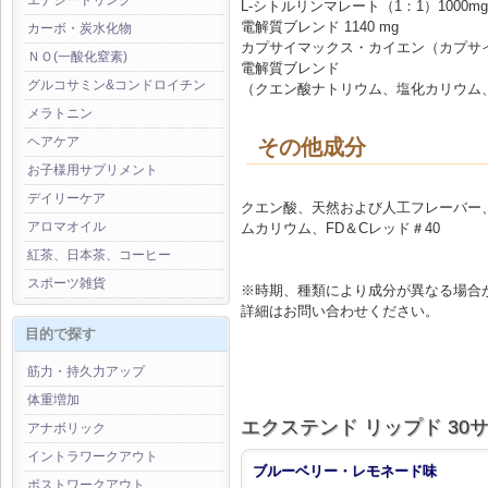
エナジードリンク
L-シトルリンマレート（1：1）1000mg
電解質ブレンド 1140 mg
カーボ・炭水化物
カプサイマックス・カイエン（カプサイク
ＮＯ(一酸化窒素)
電解質ブレンド
グルコサミン&コンドロイチン
（クエン酸ナトリウム、塩化カリウム
メラトニン
ヘアケア
その他成分
お子様用サプリメント
デイリーケア
クエン酸、天然および人工フレーバー
アロマオイル
ムカリウム、FD＆Cレッド＃40
紅茶、日本茶、コーヒー
スポーツ雑貨
※時期、種類により成分が異なる場合
詳細はお問い合わせください。
目的で探す
筋力・持久力アップ
体重増加
エクステンド リップド 30
アナボリック
イントラワークアウト
ブルーベリー・レモネード味
ポストワークアウト