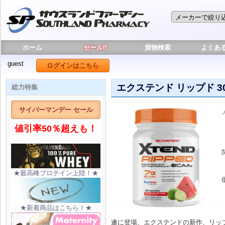
ホーム
セール!!
貨物検索
よくあ
guest
ログインはこちら
エクステンド リップド 
総力特集
サイバーマンデー セール
値引率50％超えも！
★最高峰プロテイン上陸！★
★新着商品はこちら！★
遂に登場、エクステンドの新作、リッ