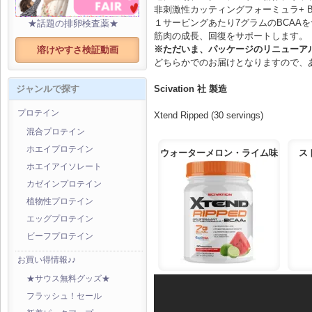
非刺激性カッティングフォーミュラ+ B
１サービングあたり7グラムのBCAA
★話題の排卵検査薬★
筋肉の成長、回復をサポートします。
※ただいま、パッケージのリニューア
溶けやすさ検証動画
どちらかでのお届けとなりますので、
Scivation 社 製造
ジャンルで探す
プロテイン
Xtend Ripped (30 servings)
混合プロテイン
ホエイプロテイン
ウォーターメロン・ライム味
ス
ホエイアイソレート
カゼインプロテイン
植物性プロテイン
エッグプロテイン
ビーフプロテイン
お買い得情報♪♪
★サウス無料グッズ★
フラッシュ！セール