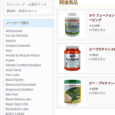
関連商品
クレンジング・お風呂グッズ
調味料・料理サポート
ロウ フュージョン 
ービング
メーカーで探す
￥11290
»
詳細を見る
4Dimension
5% NUTRITION
Abreva
Andalou Naturals
ピープロテイン 2
Ansi
￥3610
Arnold by Muscle Pharm
»
詳細を見る
Aspire
Athletic Certified Nutrition
Aura Cacia
Axis Labs
Beast Sports
ピー・プロテイン 4
Betancourt Essentials
￥5630
Betancourt Nutrition
»
詳細を見る
Bite Fuel
Black Market Labs
Black Skull USA
Blackstone Labs
BODY LOGIX