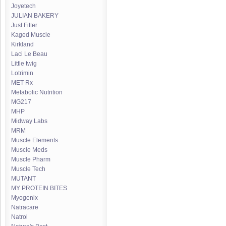
Joyetech
JULIAN BAKERY
Just Fitter
Kaged Muscle
Kirkland
Laci Le Beau
Little twig
Lotrimin
MET-Rx
Metabolic Nutrition
MG217
MHP
Midway Labs
MRM
Muscle Elements
Muscle Meds
Muscle Pharm
Muscle Tech
MUTANT
MY PROTEIN BITES
Myogenix
Natracare
Natrol