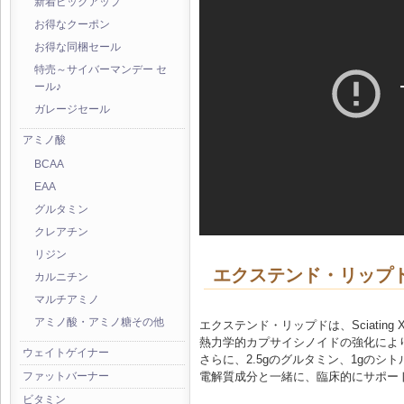
新着ピックアップ
お得なクーポン
お得な同梱セール
特売～サイバーマンデー セ
ール♪
ガレージセール
アミノ酸
BCAA
EAA
グルタミン
クレアチン
リジン
エクステンド・リップ
カルニチン
マルチアミノ
アミノ酸・アミノ糖その他
エクステンド・リップドは、Sciatin
熱力学的カプサイシノイドの強化によ
ウェイトゲイナー
さらに、2.5gのグルタミン、1gの
電解質成分と一緒に、臨床的にサポートさ
ファットバーナー
ビタミン