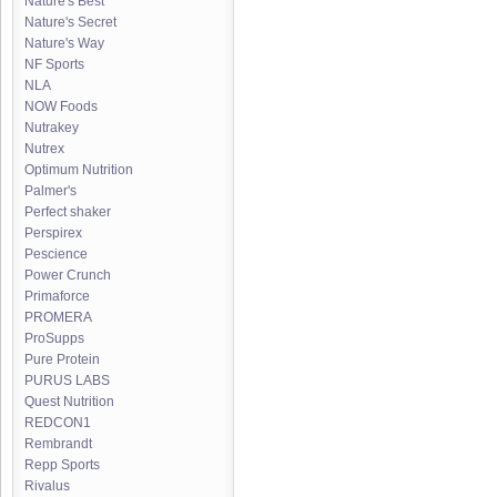
Nature's Best
Nature's Secret
Nature's Way
NF Sports
NLA
NOW Foods
Nutrakey
Nutrex
Optimum Nutrition
Palmer's
Perfect shaker
Perspirex
Pescience
Power Crunch
Primaforce
PROMERA
ProSupps
Pure Protein
PURUS LABS
Quest Nutrition
REDCON1
Rembrandt
Repp Sports
Rivalus