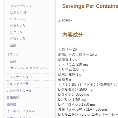
Servings Per Containe
マルチビタミン
ビタミンB群
ビタミンC
約30回分
ビタミンA
ビタミンE
内容成分
ビタミンD
葉酸
カロリー 20
脂肪からのカロリー 15 g
ミネラル
総脂質 1.5 g
亜鉛
ナトリウム 230 mg
カルシウム＆マグネシウム
カリウム 230 mg
総炭水化物 1 g
コエンザイムQ10
砂糖 0 g
アルファリポ酸
ビタミンB6（ピリドキシン塩酸塩として
L-グルタミン 2500 mg
レスベラトロール
L-ロイシン 3500 mg
食物繊維
L-バリン 1750 mg
L-イソロイシン1750 mg
脂肪酸
共役リノール酸（CLA）850 mg
ミールシェイク＆バー
L-カルニチン（L-カルニチンタータレー