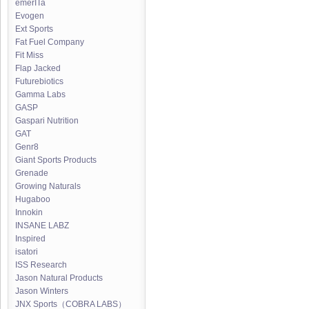
emerITa
Evogen
Ext Sports
Fat Fuel Company
Fit Miss
Flap Jacked
Futurebiotics
Gamma Labs
GASP
Gaspari Nutrition
GAT
Genr8
Giant Sports Products
Grenade
Growing Naturals
Hugaboo
Innokin
INSANE LABZ
Inspired
isatori
ISS Research
Jason Natural Products
Jason Winters
JNX Sports（COBRA LABS）