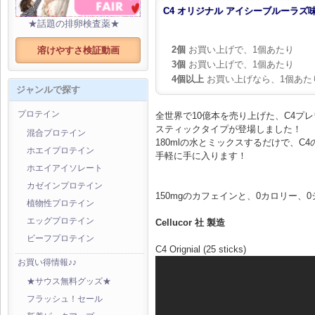
C4 オリジナル アイシーブルーラズ味
★話題の排卵検査薬★
2個
お買い上げで、1個あたり
溶けやすさ検証動画
3個
お買い上げで、1個あたり
4個以上
お買い上げなら、1個あた
ジャンルで探す
プロテイン
全世界で10億本を売り上げた、C4プ
スティックタイプが登場しました！
混合プロテイン
180mlの水とミックスするだけで、C
ホエイプロテイン
手軽に手に入ります！
ホエイアイソレート
カゼインプロテイン
150mgのカフェインと、0カロリー、
植物性プロテイン
エッグプロテイン
Cellucor 社 製造
ビーフプロテイン
C4 Orignial (25 sticks)
お買い得情報♪♪
★サウス無料グッズ★
フラッシュ！セール