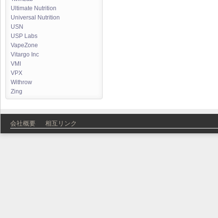
Ultimate Nutrition
Universal Nutrition
USN
USP Labs
VapeZone
Vitargo Inc
VMI
VPX
Withrow
Zing
会社概要
相互リンク