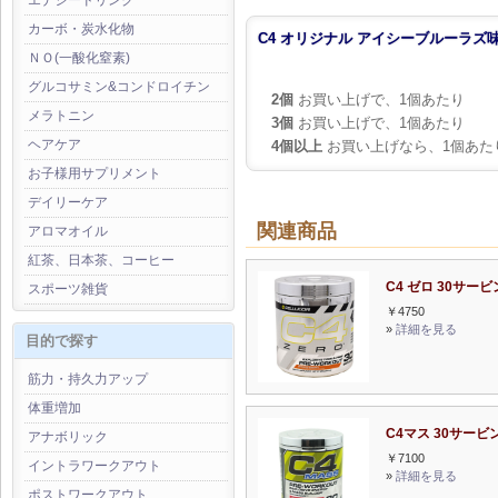
エナジードリンク
カーボ・炭水化物
C4 オリジナル アイシーブルーラズ味
ＮＯ(一酸化窒素)
グルコサミン&コンドロイチン
2個
お買い上げで、1個あたり
メラトニン
3個
お買い上げで、1個あたり
ヘアケア
4個以上
お買い上げなら、1個あた
お子様用サプリメント
デイリーケア
関連商品
アロマオイル
紅茶、日本茶、コーヒー
C4 ゼロ 30サー
スポーツ雑貨
￥4750
»
詳細を見る
目的で探す
筋力・持久力アップ
体重増加
C4マス 30サービ
アナボリック
￥7100
イントラワークアウト
»
詳細を見る
ポストワークアウト