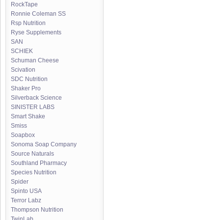
RockTape
Ronnie Coleman SS
Rsp Nutrition
Ryse Supplements
SAN
SCHIEK
Schuman Cheese
Scivation
SDC Nutrition
Shaker Pro
Silverback Science
SINISTER LABS
Smart Shake
Smiss
Soapbox
Sonoma Soap Company
Source Naturals
Southland Pharmacy
Species Nutrition
Spider
Spinto USA
Terror Labz
Thompson Nutrition
TwinLab