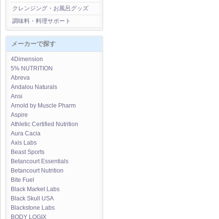
クレンジング・お風呂グッズ
調味料・料理サポート
メーカーで探す
4Dimension
5% NUTRITION
Abreva
Andalou Naturals
Ansi
Arnold by Muscle Pharm
Aspire
Athletic Certified Nutrition
Aura Cacia
Axis Labs
Beast Sports
Betancourt Essentials
Betancourt Nutrition
Bite Fuel
Black Market Labs
Black Skull USA
Blackstone Labs
BODY LOGIX