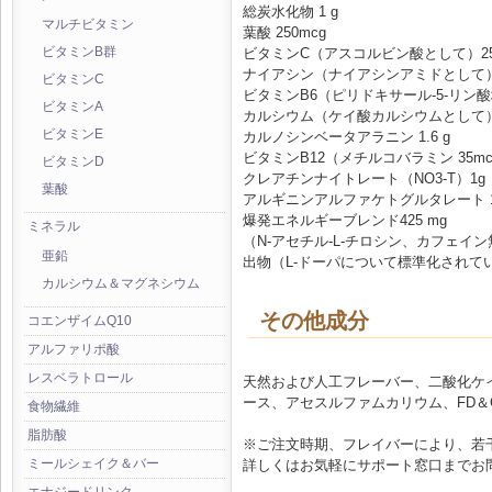
総炭水化物 1 g
マルチビタミン
葉酸 250mcg
ビタミンC（アスコルビン酸として）250
ビタミンB群
ナイアシン（ナイアシンアミドとして）
ビタミンC
ビタミンB6（ピリドキサール-5-リン酸
ビタミンA
カルシウム（ケイ酸カルシウムとして）2
ビタミンE
カルノシンベータアラニン 1.6 g
ビタミンB12（メチルコバラミン 35mc
ビタミンD
クレアチンナイトレート（NO3-T）1g
葉酸
アルギニンアルファケトグルタレート 
爆発エネルギーブレンド425 mg
ミネラル
（N-アセチル-L-チロシン、カフェイン無水
亜鉛
出物（L-ドーパについて標準化され
カルシウム＆マグネシウム
その他成分
コエンザイムQ10
アルファリポ酸
レスベラトロール
天然および人工フレーバー、二酸化ケ
ース、アセスルファムカリウム、FD＆
食物繊維
脂肪酸
※ご注文時期、フレイバーにより、若
ミールシェイク＆バー
詳しくはお気軽にサポート窓口までお