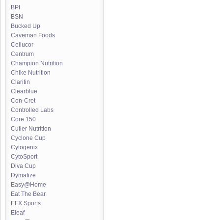
BPI
BSN
Bucked Up
Caveman Foods
Cellucor
Centrum
Champion Nutrition
Chike Nutrition
Claritin
Clearblue
Con-Cret
Controlled Labs
Core 150
Cutler Nutrition
Cyclone Cup
Cytogenix
CytoSport
Diva Cup
Dymatize
Easy@Home
Eat The Bear
EFX Sports
Eleaf