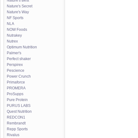
Nature's Best
Nature's Secret
Nature's Way
NF Sports
NLA
NOW Foods
Nutrakey
Nutrex
Optimum Nutrition
Palmer's
Perfect shaker
Perspirex
Pescience
Power Crunch
Primaforce
PROMERA
ProSupps
Pure Protein
PURUS LABS
Quest Nutrition
REDCON1
Rembrandt
Repp Sports
Rivalus