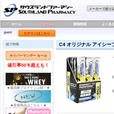
ホーム
セール!!
貨物検索
よくあ
guest
ログインはこちら
C4 オリジナル アイシー
総力特集
サイバーマンデー セール
値引率50％超えも！
★最高峰プロテイン上陸！★
★新着商品はこちら！★