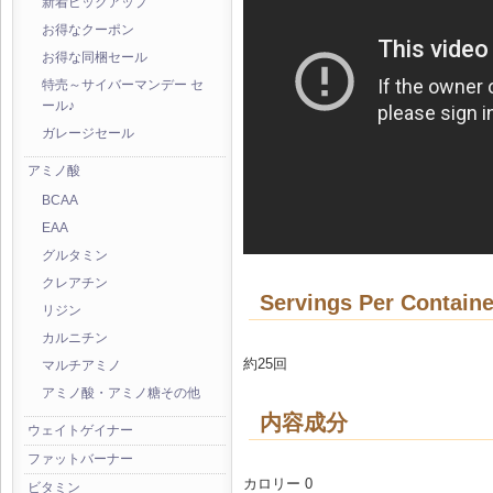
新着ピックアップ
お得なクーポン
お得な同梱セール
特売～サイバーマンデー セ
ール♪
ガレージセール
アミノ酸
BCAA
EAA
グルタミン
クレアチン
Servings Per Containe
リジン
カルニチン
約25回
マルチアミノ
アミノ酸・アミノ糖その他
内容成分
ウェイトゲイナー
ファットバーナー
カロリー 0
ビタミン