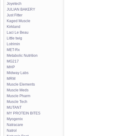
Joyetech
JULIAN BAKERY
Just Fitter
Kaged Muscle
Kirkland
Laci Le Beau
Little twig
Lotrimin
MET-Rx
Metabolic Nutrition
MG217
MHP
Midway Labs
MRM
Muscle Elements
Muscle Meds
Muscle Pharm
Muscle Tech
MUTANT
MY PROTEIN BITES
Myogenix
Natracare
Natrol