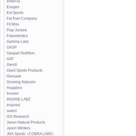
emerITa
Evogen
Ext Sports
Fat Fuel Company
Fit Miss
Flap Jacked
Futurebiotics
Gamma Labs
GASP
Gaspari Nutrition
GAT
Genr8
Giant Sports Products
Grenade
Growing Naturals
Hugaboo
Innokin
INSANE LABZ
Inspired
isatori
ISS Research
Jason Natural Products
Jason Winters
JNX Sports（COBRA LABS）