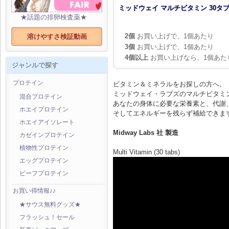
ミッドウェイ マルチビタミン 30タ
★話題の排卵検査薬★
2個
お買い上げで、1個あたり
溶けやすさ検証動画
3個
お買い上げで、1個あたり
4個以上
お買い上げなら、1個あた
ジャンルで探す
プロテイン
ビタミン＆ミネラルをお探しの方へ。
ミッドウェイ・ラブズのマルチビタミ
混合プロテイン
あなたの身体に必要な栄養素と、代謝
ホエイプロテイン
そしてエネルギーを残らず補給できま
ホエイアイソレート
Midway Labs 社 製造
カゼインプロテイン
植物性プロテイン
Multi Vitamin (30 tabs)
エッグプロテイン
ビーフプロテイン
お買い得情報♪♪
★サウス無料グッズ★
フラッシュ！セール