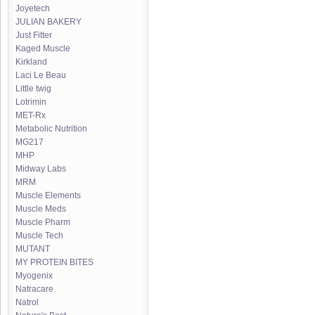
Joyetech
JULIAN BAKERY
Just Fitter
Kaged Muscle
Kirkland
Laci Le Beau
Little twig
Lotrimin
MET-Rx
Metabolic Nutrition
MG217
MHP
Midway Labs
MRM
Muscle Elements
Muscle Meds
Muscle Pharm
Muscle Tech
MUTANT
MY PROTEIN BITES
Myogenix
Natracare
Natrol