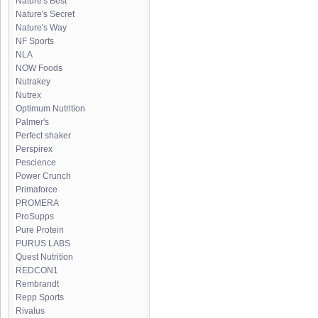
Nature's Best
Nature's Secret
Nature's Way
NF Sports
NLA
NOW Foods
Nutrakey
Nutrex
Optimum Nutrition
Palmer's
Perfect shaker
Perspirex
Pescience
Power Crunch
Primaforce
PROMERA
ProSupps
Pure Protein
PURUS LABS
Quest Nutrition
REDCON1
Rembrandt
Repp Sports
Rivalus