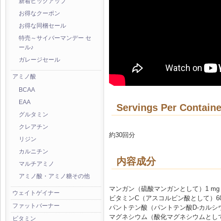
新着ピックアップ
お得なクーポン
お得な同梱セール
特売～サイバーマンデー セ
ール♪
ガレージセール
アミノ酸
BCAA
EAA
Servings Per Containe
グルタミン
クレアチン
約30回分
リジン
カルニチン
内容成分
マルチアミノ
アミノ酸・アミノ糖その他
マンガン（硫酸マンガンとして）1 mg
ウェイトゲイナー
ビタミンC（アスコルビン酸として）60
ファットバーナー
パントテン酸（パントテン酸D-カルシウ
マグネシウム（酸化マグネシウムとして）
ビタミン