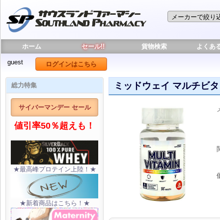
ホーム
セール!!
貨物検索
よくあ
guest
ログインはこちら
ミッドウェイ マルチビタ
総力特集
サイバーマンデー セール
値引率50％超えも！
★最高峰プロテイン上陸！★
★新着商品はこちら！★