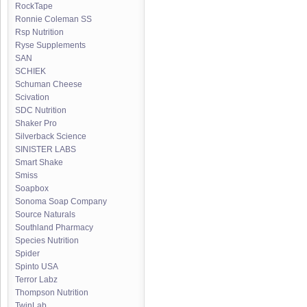
RockTape
Ronnie Coleman SS
Rsp Nutrition
Ryse Supplements
SAN
SCHIEK
Schuman Cheese
Scivation
SDC Nutrition
Shaker Pro
Silverback Science
SINISTER LABS
Smart Shake
Smiss
Soapbox
Sonoma Soap Company
Source Naturals
Southland Pharmacy
Species Nutrition
Spider
Spinto USA
Terror Labz
Thompson Nutrition
TwinLab