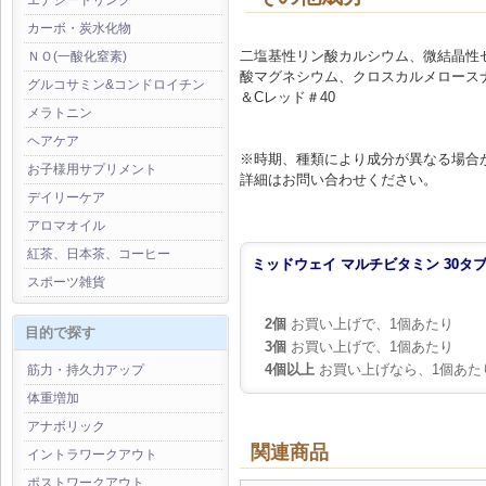
エナジードリンク
カーボ・炭水化物
二塩基性リン酸カルシウム、微結晶性
ＮＯ(一酸化窒素)
酸マグネシウム、クロスカルメロースナ
グルコサミン&コンドロイチン
＆Cレッド＃40
メラトニン
ヘアケア
※時期、種類により成分が異なる場合
お子様用サプリメント
詳細はお問い合わせください。
デイリーケア
アロマオイル
紅茶、日本茶、コーヒー
ミッドウェイ マルチビタミン 30タ
スポーツ雑貨
2個
お買い上げで、1個あたり
目的で探す
3個
お買い上げで、1個あたり
4個以上
お買い上げなら、1個あた
筋力・持久力アップ
体重増加
アナボリック
関連商品
イントラワークアウト
ポストワークアウト