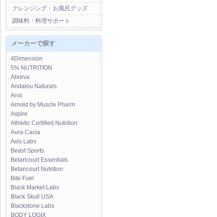
クレンジング・お風呂グッズ
調味料・料理サポート
メーカーで探す
4Dimension
5% NUTRITION
Abreva
Andalou Naturals
Ansi
Arnold by Muscle Pharm
Aspire
Athletic Certified Nutrition
Aura Cacia
Axis Labs
Beast Sports
Betancourt Essentials
Betancourt Nutrition
Bite Fuel
Black Market Labs
Black Skull USA
Blackstone Labs
BODY LOGIX