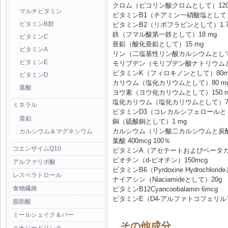
クロム（ピコリン酸クロムとして）120 
マルチビタミン
ビタミンB1（チアミン一硝酸塩として）1
ビタミンB2（リボフラビンとして）1.7
ビタミンB群
鉄（フマル酸第一鉄として）18 mg
ビタミンC
亜鉛（酸化亜鉛として）15 mg
ビタミンA
リン（二塩基性リン酸カルシウムとして）
ビタミンE
モリブデン（モリブデン酸ナトリウムとし
ビタミンK（フィロキノンとして）80m
ビタミンD
カリウム（塩化カリウムとして）80 m
葉酸
ヨウ素（ヨウ化カリウムとして）150 m
塩化カリウム（塩化カリウムとして）72
ミネラル
ビタミンD3（コレカルシフェロールとして）
亜鉛
銅（硫酸銅として）1 mg
カルシウム（リン酸二カルシウムと炭酸カ
カルシウム＆マグネシウム
葉酸 400mcg 100％
コエンザイムQ10
ビタミンA（アセテートおよびベータカロ
ビオチン（d-ビオチン）150mcg
アルファリポ酸
ビタミンB6（Pyrdoxine Hydrochlori
レスベラトロール
ナイアシン（Niaciamideとして）20g
食物繊維
ビタミンB12Cyancoobalamin 6mcg
ビタミンE（D4-アルファトコフェリルア
脂肪酸
ミールシェイク＆バー
その他成分