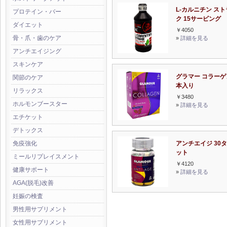
L-カルニチン ス
プロテイン・バー
ク 15サービング
ダイエット
￥4050
骨・爪・歯のケア
»
詳細を見る
アンチエイジング
スキンケア
グラマー コラーゲン
関節のケア
本入り
リラックス
￥3480
ホルモンブースター
»
詳細を見る
エチケット
デトックス
アンチエイジ 30
免疫強化
ット
ミールリプレイスメント
￥4120
健康サポート
»
詳細を見る
AGA(脱毛)改善
妊娠の検査
男性用サプリメント
女性用サプリメント