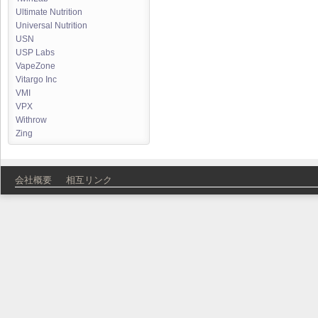
Ultimate Nutrition
Universal Nutrition
USN
USP Labs
VapeZone
Vitargo Inc
VMI
VPX
Withrow
Zing
会社概要
相互リンク