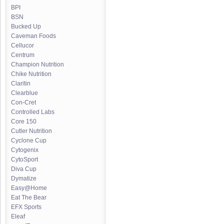
BPI
BSN
Bucked Up
Caveman Foods
Cellucor
Centrum
Champion Nutrition
Chike Nutrition
Claritin
Clearblue
Con-Cret
Controlled Labs
Core 150
Cutler Nutrition
Cyclone Cup
Cytogenix
CytoSport
Diva Cup
Dymatize
Easy@Home
Eat The Bear
EFX Sports
Eleaf