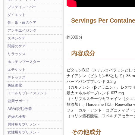
プロテイン・バー
ダイエット
Servings Per Containe
骨・爪・歯のケア
アンチエイジング
約30回分
スキンケア
関節のケア
内容成分
リラックス
ホルモンブースター
エチケット
ビタミンB12（メチルコバラミンとし
ナイアシン（ビタミンB3として）35 
デトックス
ハードパンプブレンド 3.3 g
免疫強化
（カルノシン（β-アラニン）、L-タ
最大エネルギーブレンド 637 mg
ミールリプレイスメント
（トリプルステージカフェイン（クエ
健康サポート
無添加）、Hordenine HCl、Rauwolfia
AGA(脱毛)改善
フォーカル・アンド・コグニティブ・ブレ
（コリン酒石酸塩、フペルチアセラー
妊娠の検査
男性用サプリメント
その他成分
女性用サプリメント