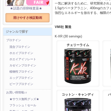
一気に解決するために、研究開発され
1.5gのベータアラニン、400mgのカ
★話題の排卵検査薬★
強烈なエネルギーを放出する、極限の
溶けやすさ検証動画
VMI社 製造
ジャンルで探す
K-XR (30 servings)
プロテイン
チェリーライム
混合プロテイン
ホエイプロテイン
ホエイアイソレート
カゼインプロテイン
植物性プロテイン
エッグプロテイン
ビーフプロテイン
お買い得情報♪♪
コットン・キャンディ
★サウス無料グッズ★
フラッシュ！セール