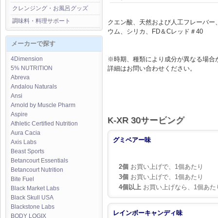
クレンジング・お風呂グッズ
調味料・料理サポート
クエン酸、天然および人工フレーバー
ウム、シリカ、FD＆Cレッド＃40
メーカーで探す
※時期、種類により成分が異なる場合
4Dimension
詳細はお問い合わせください。
5% NUTRITION
Abreva
Andalou Naturals
Ansi
Arnold by Muscle Pharm
Aspire
K-XR 30サービング
Athletic Certified Nutrition
Aura Cacia
グミベアー味
Axis Labs
Beast Sports
Betancourt Essentials
2個
お買い上げで、1個あたり
Betancourt Nutrition
3個
お買い上げで、1個あたり
Bite Fuel
4個以上
お買い上げなら、1個あた
Black Market Labs
Black Skull USA
Blackstone Labs
レインボーキャンディ味
BODY LOGIX