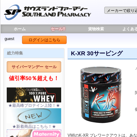
ホーム
セール!!
貨物検索
よくあ
guest
ログインはこちら
K-XR 30サービング
総力特集
サイバーマンデー セール
値引率50％超えも！
★最高峰プロテイン上陸！★
★新着商品はこちら！★
VMIのK-XR プレワークアウトは、