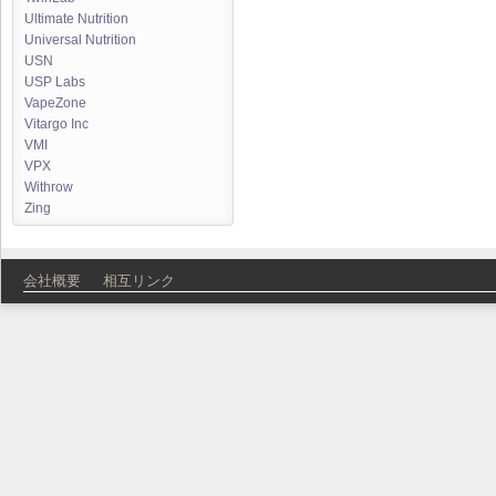
Ultimate Nutrition
Universal Nutrition
USN
USP Labs
VapeZone
Vitargo Inc
VMI
VPX
Withrow
Zing
会社概要
相互リンク