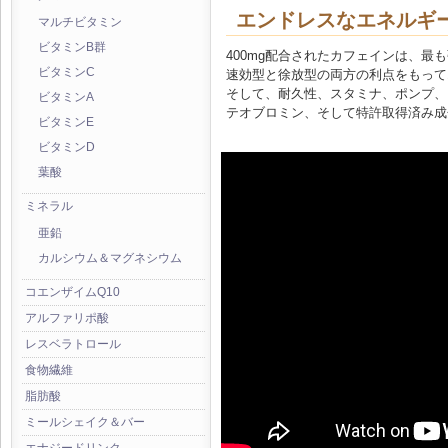
エンドレスなエネルギ
マルチビタミン
ビタミンB群
400mg配合されたカフェインは、最
ビタミンC
速効型と徐放型の両方の利点をもって
そして、耐久性、スタミナ、ポンプ、
ビタミンA
テオブロミン、そして特許取得済み成
ビタミンE
ビタミンD
葉酸
ミネラル
亜鉛
カルシウム＆マグネシウム
コエンザイムQ10
アルファリポ酸
レスベラトロール
食物繊維
脂肪酸
ミールシェイク＆バー