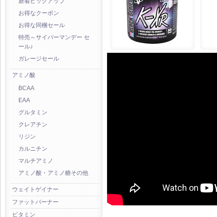
新着ピックアップ
お得なクーポン
お得な同梱セール
特売～サイバーマンデー セ
ール♪
ガレージセール
アミノ酸
BCAA
EAA
グルタミン
クレアチン
リジン
カルニチン
マルチアミノ
アミノ酸・アミノ糖その他
ウェイトゲイナー
ファットバーナー
ビタミン