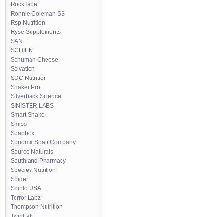
RockTape
Ronnie Coleman SS
Rsp Nutrition
Ryse Supplements
SAN
SCHIEK
Schuman Cheese
Scivation
SDC Nutrition
Shaker Pro
Silverback Science
SINISTER LABS
Smart Shake
Smiss
Soapbox
Sonoma Soap Company
Source Naturals
Southland Pharmacy
Species Nutrition
Spider
Spinto USA
Terror Labz
Thompson Nutrition
TwinLab