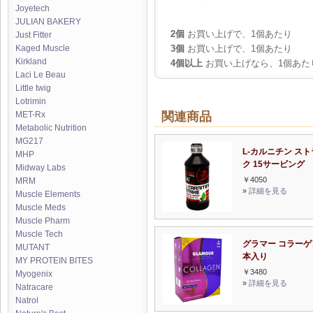
Joyetech
JULIAN BAKERY
2個
お買い上げで、1個あたり
Just Fitter
3個
お買い上げで、1個あたり
Kaged Muscle
Kirkland
4個以上
お買い上げなら、1個あた
Laci Le Beau
Little twig
Lotrimin
関連商品
MET-Rx
Metabolic Nutrition
MG217
L-カルニチン ス
MHP
ク 15サービング
Midway Labs
￥4050
MRM
»
詳細を見る
Muscle Elements
Muscle Meds
Muscle Pharm
Muscle Tech
グラマー コラーゲン
MUTANT
本入り
MY PROTEIN BITES
￥3480
Myogenix
»
詳細を見る
Natracare
Natrol