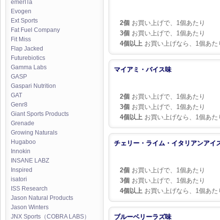
emerITa
Evogen
Ext Sports
2個
お買い上げで、1個あたり
Fat Fuel Company
3個
お買い上げで、1個あたり
Fit Miss
4個以上
お買い上げなら、1個あた
Flap Jacked
Futurebiotics
Gamma Labs
マイアミ・バイス味
GASP
Gaspari Nutrition
GAT
2個
お買い上げで、1個あたり
Genr8
3個
お買い上げで、1個あたり
Giant Sports Products
4個以上
お買い上げなら、1個あた
Grenade
Growing Naturals
Hugaboo
チェリー・ライム・イタリアンアイ
Innokin
INSANE LABZ
2個
お買い上げで、1個あたり
Inspired
isatori
3個
お買い上げで、1個あたり
ISS Research
4個以上
お買い上げなら、1個あた
Jason Natural Products
Jason Winters
ブルーベリーラズ味
JNX Sports（COBRA LABS）