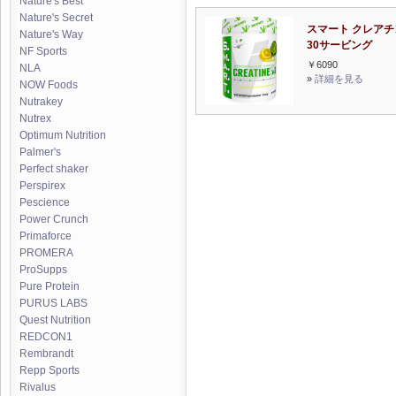
Nature's Best
Nature's Secret
スマート クレアチ
Nature's Way
30サービング
NF Sports
￥6090
NLA
»
詳細を見る
NOW Foods
Nutrakey
Nutrex
Optimum Nutrition
Palmer's
Perfect shaker
Perspirex
Pescience
Power Crunch
Primaforce
PROMERA
ProSupps
Pure Protein
PURUS LABS
Quest Nutrition
REDCON1
Rembrandt
Repp Sports
Rivalus